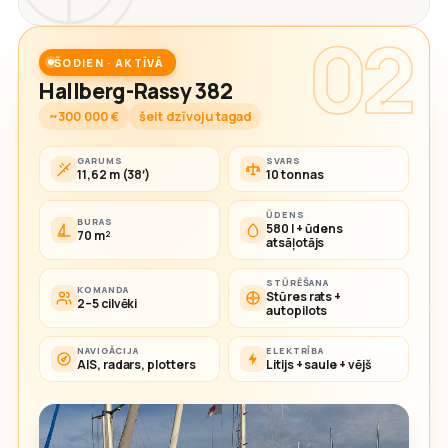
02
ŠODIEN · AKTĪVĀ
Hallberg-Rassy 382
~300 000 €
šeit dzīvoju tagad
GARUMS
SVARS
11,62 m (38′)
10 tonnas
ŪDENS
BURAS
580 l + ūdens
70 m²
atsāļotājs
STŪRĒŠANA
KOMANDA
Stūres rats +
2–5 cilvēki
autopilots
NAVIGĀCIJA
ELEKTRĪBA
AIS, radars, plotters
Litijs + saule + vējš