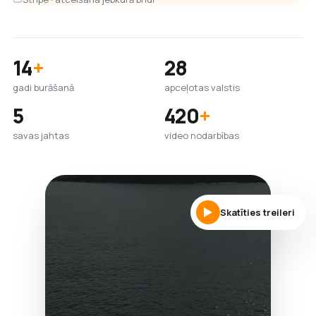
14
+
28
gadi burāšanā
apceļotas valstis
5
420
+
savas jahtas
video nodarbības
Skatīties treileri