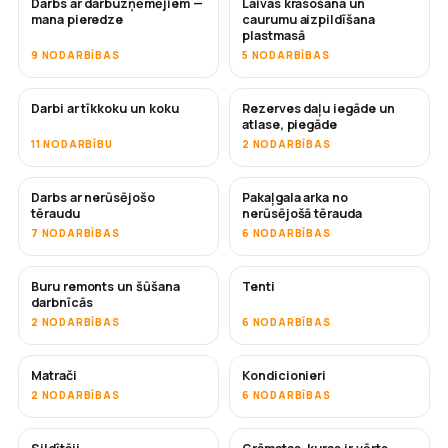
Darbs ar darbuzņēmējiem —
Laivas krāsošana un
DRĪZUMĀ
DRĪZUMĀ
mana pieredze
caurumu aizpildīšana
plastmasā
9 NODARBĪBAS
5 NODARBĪBAS
Darbi ar tīkkoku un koku
Rezerves daļu iegāde un
DRĪZUMĀ
atlase, piegāde
11 NODARBĪBU
2 NODARBĪBAS
Darbs ar nerūsējošo
Pakaļgala arka no
DRĪZUMĀ
tēraudu
nerūsējošā tērauda
7 NODARBĪBAS
6 NODARBĪBAS
Buru remonts un šūšana
Tenti
DRĪZUMĀ
darbnīcās
2 NODARBĪBAS
6 NODARBĪBAS
Matrači
Kondicionieri
DRĪZUMĀ
2 NODARBĪBAS
6 NODARBĪBAS