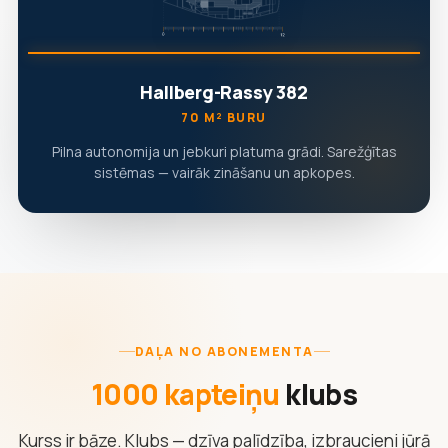
Hallberg-Rassy 382
70 M² BURU
Pilna autonomija un jebkuri platuma grādi. Sarežģītas
sistēmas — vairāk zināšanu un apkopes.
DAĻA NO ABONEMENTA
1000 kapteiņu
klubs
Kurss ir bāze. Klubs — dzīva palīdzība, izbraucieni jūrā