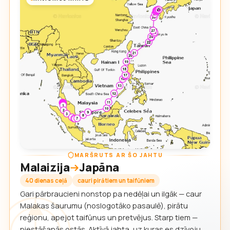
MARŠRUTS AR ŠO JAHTU
Malaizija
Japāna
40 dienas ceļā
cauri pirātiem un taifūniem
Gari pārbraucieni nonstop pa nedēļai un ilgāk — caur
Malakas šaurumu (noslogotāko pasaulē), pirātu
reģionu, apejot taifūnus un pretvējus. Starp tiem —
piestāšanās ostās. Aktīvā jahta, uz kuras es dzīvoju