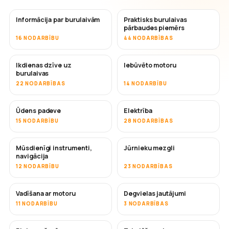
Informācija par burulaivām
Praktisks burulaivas
pārbaudes piemērs
16 NODARBĪBU
44 NODARBĪBAS
Ikdienas dzīve uz
Iebūvēto motoru
burulaivas
22 NODARBĪBAS
14 NODARBĪBU
Ūdens padeve
Elektrība
15 NODARBĪBU
28 NODARBĪBAS
Mūsdienīgi instrumenti,
Jūrnieku mezgli
navigācija
12 NODARBĪBU
23 NODARBĪBAS
Vadīšana ar motoru
Degvielas jautājumi
11 NODARBĪBU
3 NODARBĪBAS