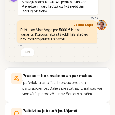
Meklēju praksi uz 30–40 pēdu burulaivas.
Pieredze ir, varu kruīzā uz 1–2 nedēļām
jebkurā virzienā.
15:42
Vadims Lupo
Puiši, tas Albin Vega par 5000 € ir labs
variants. Korpuss labā stāvoklī, ķīļa skrūvju
nav, motors jauns! Es ņemtu.
16:11
Prakse — bez maksas un par maksu
Īpašnieki aicina līdzi izbraucienos un
pārbraucienos. Dalies piestātnē, izmaksās vai
vienkārši pieredzē — bez čartera skolām.
Palīdzība jebkurā jautājumā