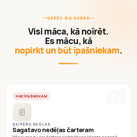
KĀPĒC ŠIS KURSS
Visi māca, kā noīrēt.
Es mācu, kā
nopirkt un būt īpašniekam
.
01
NE ĪPAŠNIEKAM
SKIPERU SKOLAS
Sagatavo nedēļas čarteram