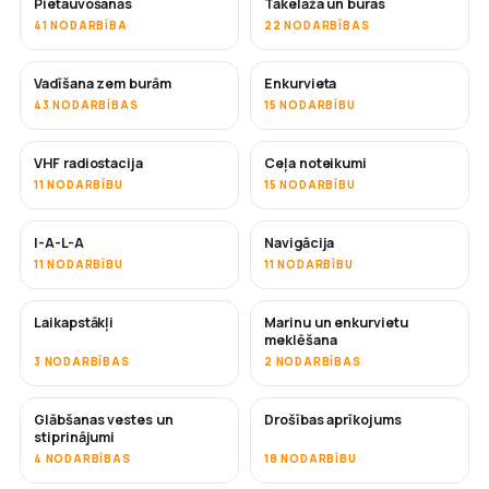
Pietauvošanās
Takelāža un buras
41 NODARBĪBA
22 NODARBĪBAS
Vadīšana zem burām
Enkurvieta
43 NODARBĪBAS
15 NODARBĪBU
VHF radiostacija
Ceļa noteikumi
11 NODARBĪBU
15 NODARBĪBU
I-A-L-A
Navigācija
11 NODARBĪBU
11 NODARBĪBU
Laikapstākļi
Marinu un enkurvietu
meklēšana
3 NODARBĪBAS
2 NODARBĪBAS
Glābšanas vestes un
Drošības aprīkojums
stiprinājumi
4 NODARBĪBAS
18 NODARBĪBU