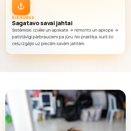
ŠIS KURSS
Sagatavo savai jahtai
Sistēmiski: izvēle un apskate → remonts un apkope →
patstāvīgi pārbraucieni pa jūru. No praktiķa, kurš šo
ceļu izgājis uz piecām savām jahtām.