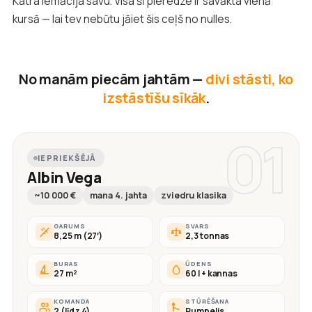
Katra iemācīja savu. Visa šī pieredze ir savākta vienā
kursā — lai tev nebūtu jāiet šis ceļš no nulles.
No manām piecām jahtām —
divi stāsti, ko
izstāstīšu sīkāk
.
01
IEPRIEKŠĒJĀ
Albin Vega
~10 000 €
mana 4. jahta
zviedru klasika
GARUMS
SVARS
8,25 m (27′)
2,3 tonnas
BURAS
ŪDENS
27 m²
60 l + kannas
KOMANDA
STŪRĒŠANA
2 (līdz 4)
Rumpelis