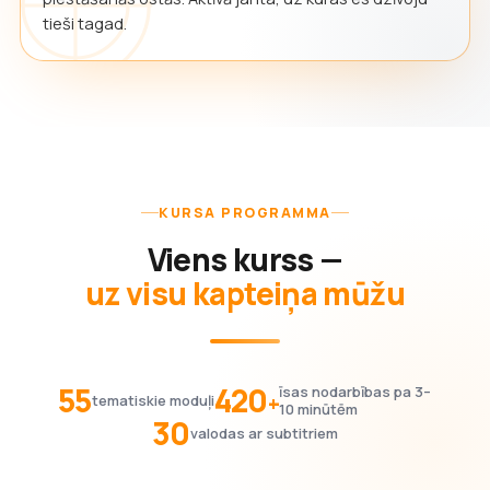
tieši tagad.
KURSA PROGRAMMA
Viens kurss —
uz visu kapteiņa mūžu
55
420
īsas nodarbības pa 3–
+
tematiskie moduļi
10 minūtēm
30
valodas ar subtitriem