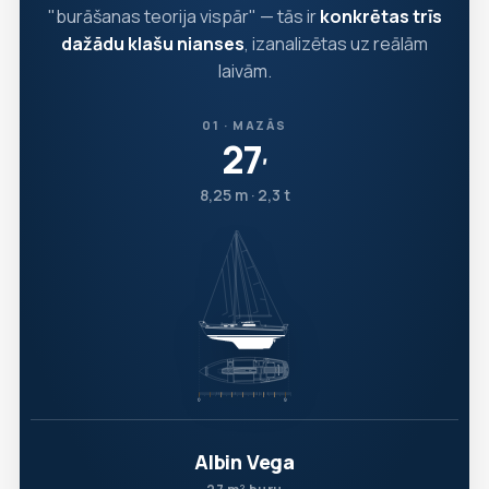
"burāšanas teorija vispār" — tās ir
konkrētas trīs
dažādu klašu nianses
, izanalizētas uz reālām
laivām.
01 · MAZĀS
27
′
8,25 m · 2,3 t
Albin Vega