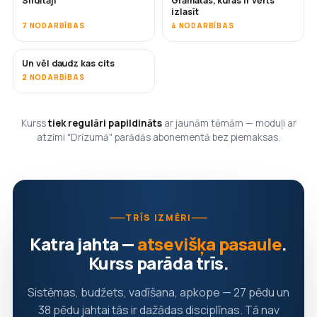
Sildītāji
Grāmatas, kuras ir vērts
DRĪZUMĀ
DRĪZUMĀ
izlasīt
7 NODARBĪBAS
4 NODARBĪBAS
Un vēl daudz kas cits
DRĪZUMĀ
2 NODARBĪBAS
Kurss
tiek regulāri papildināts
ar jaunām tēmām — moduļi ar
atzīmi "Drīzumā" parādās abonementā bez piemaksas.
TRĪS IZMĒRI
Katra jahta —
atsevišķa pasaule
.
Kurss parāda trīs.
Sistēmas, budžets, vadīšana, apkope — 27 pēdu un
38 pēdu jahtai tās ir dažādas disciplīnas. Tā nav