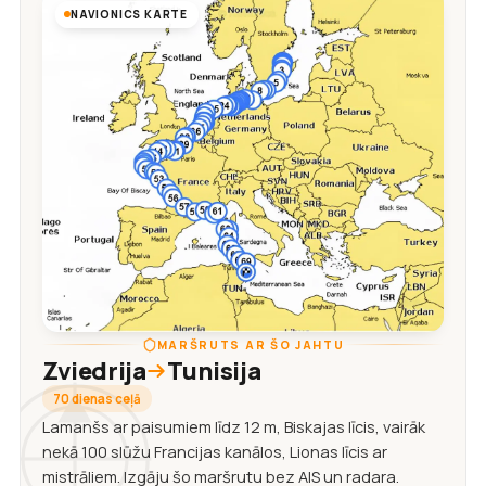
NAVIONICS KARTE
MARŠRUTS AR ŠO JAHTU
Zviedrija
Tunisija
70 dienas ceļā
Lamanšs ar paisumiem līdz 12 m, Biskajas līcis, vairāk
nekā 100 slūžu Francijas kanālos, Lionas līcis ar
mistrāliem. Izgāju šo maršrutu bez AIS un radara.