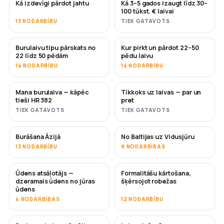
Kā izdevīgi pārdot jahtu
Kā 3–5 gados izaugt līdz 30–
JAUNS
JAUNS
100 tūkst. € laivai
13 NODARBĪBU
TIEK GATAVOTS
Burulaivu tipu pārskats no
Kur pirkt un pārdot 22–50
DRĪZUMĀ
DRĪZUMĀ
22 līdz 50 pēdām
pēdu laivu
14 NODARBĪBU
14 NODARBĪBU
Mana burulaiva — kāpēc
Tīkkoks uz laivas — par un
DRĪZUMĀ
DRĪZUMĀ
tieši HR 382
pret
TIEK GATAVOTS
TIEK GATAVOTS
Burāšana Āzijā
No Baltijas uz Vidusjūru
DRĪZUMĀ
DRĪZUMĀ
13 NODARBĪBU
9 NODARBĪBAS
Ūdens atsāļotājs —
Formalitāšu kārtošana,
DRĪZUMĀ
dzeramais ūdens no jūras
šķērsojot robežas
ūdens
4 NODARBĪBAS
12 NODARBĪBU