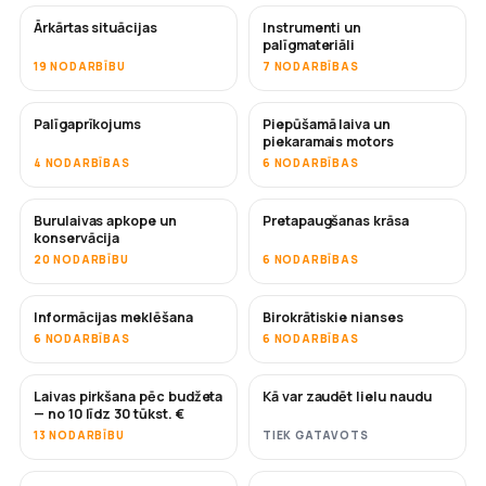
Ārkārtas situācijas
Instrumenti un
palīgmateriāli
19 NODARBĪBU
7 NODARBĪBAS
Palīgaprīkojums
Piepūšamā laiva un
piekaramais motors
4 NODARBĪBAS
6 NODARBĪBAS
Burulaivas apkope un
Pretapaugšanas krāsa
DRĪZUMĀ
konservācija
20 NODARBĪBU
6 NODARBĪBAS
Informācijas meklēšana
Birokrātiskie nianses
6 NODARBĪBAS
6 NODARBĪBAS
Laivas pirkšana pēc budžeta
Kā var zaudēt lielu naudu
DRĪZUMĀ
DRĪZUMĀ
— no 10 līdz 30 tūkst. €
13 NODARBĪBU
TIEK GATAVOTS