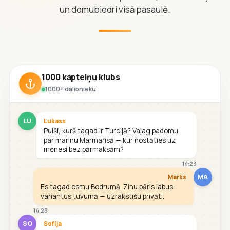
un domubiedri visā pasaulē.
1000 kapteiņu klubs
1000+ dalībnieku
LU
Lukass
Puiši, kurš tagad ir Turcijā? Vajag padomu
par marinu Marmarisā — kur nostāties uz
mēnesi bez pārmaksām?
14:23
MA
Marks
Es tagad esmu Bodrumā. Zinu pāris labus
variantus tuvumā — uzrakstīšu privāti.
14:28
SO
Sofija