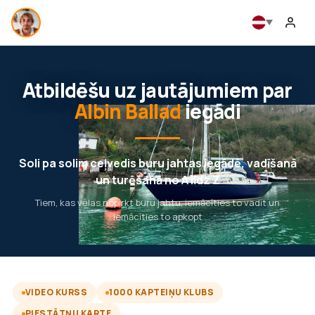
Atbildēšu uz jautājumiem par
Albin Ballad
iegādi
Soli pa solim ceļvedis buru jahtas iegādē, vadīšanā
un turēšanā no A līdz Z
Tiem, kas vēlas nopirkt buru jahtu, iemācīties to vadīt un
iemācīties to apkopt
VIDEO KURSS
1000 KAPTEIŅU KLUBS
PIESTĀTŅU KARTE