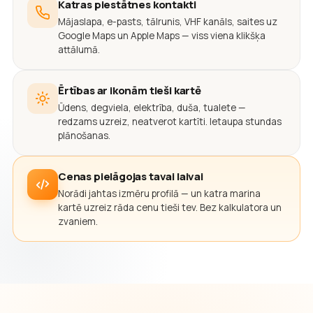
Katras piestātnes kontakti
Mājaslapa, e-pasts, tālrunis, VHF kanāls, saites uz
Google Maps un Apple Maps — viss viena klikšķa
attālumā.
Ērtības ar ikonām tieši kartē
Ūdens, degviela, elektrība, duša, tualete —
redzams uzreiz, neatverot kartīti. Ietaupa stundas
plānošanas.
Cenas pielāgojas tavai laivai
Norādi jahtas izmēru profilā — un katra marina
kartē uzreiz rāda cenu tieši tev. Bez kalkulatora un
zvaniem.