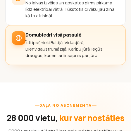
No laivas izvēles un apskates pirms pirkuma
līdz elektrībai vētrā. Tūkstotis cilvēku jau zina,
kā to atrisināt.
Domubiedri visā pasaulē
Īsti īpašnieki Baltijā, Vidusjūrā,
Dienvidaustrumāzijā, Karību jūrā. Iegūsi
draugus, kuriem arī ir sapnis par jūru.
DAĻA NO ABONEMENTA
28 000 vietu,
kur var nostāties