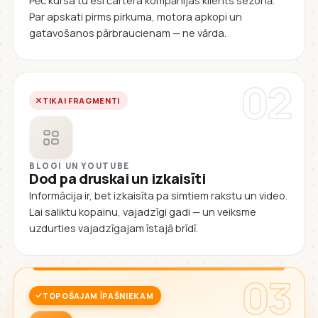
Pēc kursa tu esi čartera kompānijas klients sezonā.
Par apskati pirms pirkuma, motora apkopi un
gatavošanos pārbraucienam — ne vārda.
02
TIKAI FRAGMENTI
BLOGI UN YOUTUBE
Dod pa druskai un izkaisīti
Informācija ir, bet izkaisīta pa simtiem rakstu un video.
Lai saliktu kopainu, vajadzīgi gadi — un veiksme
uzdurties vajadzīgajam īstajā brīdī.
03
TOPOŠAJAM ĪPAŠNIEKAM