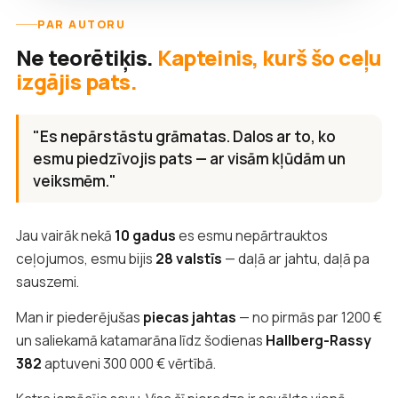
PAR AUTORU
Ne teorētiķis.
Kapteinis, kurš šo ceļu
izgājis pats.
"Es nepārstāstu grāmatas. Dalos ar to, ko
esmu piedzīvojis pats — ar visām kļūdām un
veiksmēm."
Jau vairāk nekā
10 gadus
es esmu nepārtrauktos
ceļojumos, esmu bijis
28 valstīs
— daļā ar jahtu, daļā pa
sauszemi.
Man ir piederējušas
piecas jahtas
— no pirmās par 1200 €
un saliekamā katamarāna līdz šodienas
Hallberg-Rassy
382
aptuveni 300 000 € vērtībā.