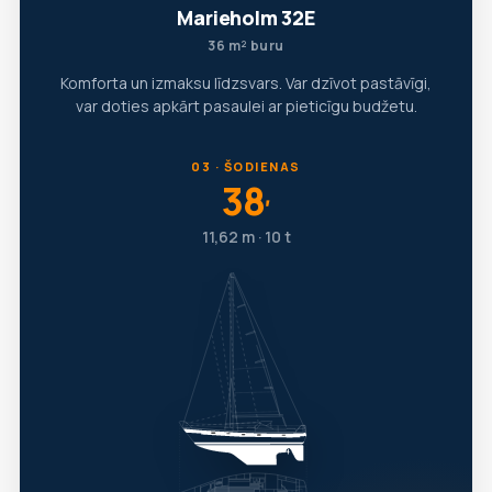
Marieholm 32E
36 m² buru
Komforta un izmaksu līdzsvars. Var dzīvot pastāvīgi,
var doties apkārt pasaulei ar pieticīgu budžetu.
03 · ŠODIENAS
38
′
11,62 m · 10 t