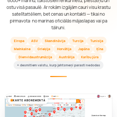
6000+ marinu, tūkstošiem enkurvietu, piestātņu un
ostu visā pasaulē. Ar rokām izgājām cauri visu krastu
satelītattēliem, bet cenas un kontakti — tikai no
pirmavota: no marinas oficiālās mājaslapas vai pa
tālruni.
Eiropa
ASV
Skandināvija
Turcija
Tunisija
Melnkalne
Grieķija
Horvātija
Japāna
Ķīna
Dienvidaustrumāzija
Austrālija
Karību jūra
+ desmitiem valstu, kurp jahtsmeņi parasti nedodas
KARTE ABONEMENTĀ