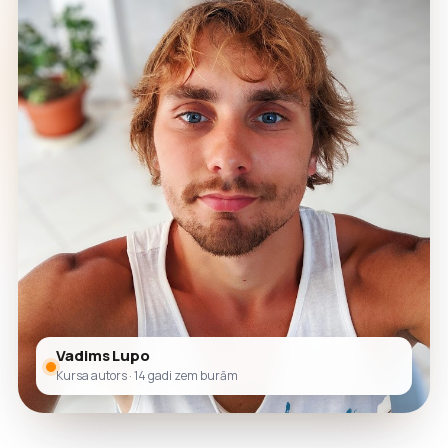
Vadims Lupo
Kursa autors · 14 gadi zem burām