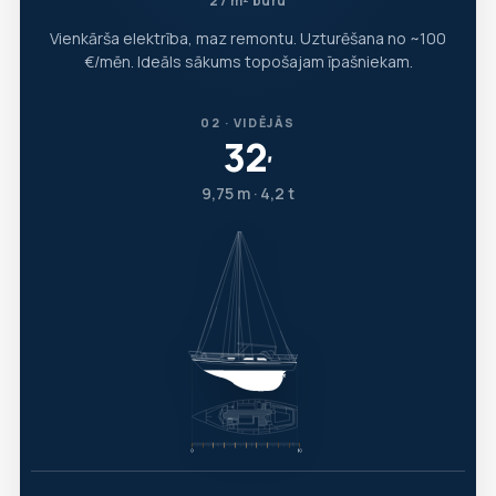
27 m² buru
Vienkārša elektrība, maz remontu. Uzturēšana no ~100
€/mēn. Ideāls sākums topošajam īpašniekam.
02 · VIDĒJĀS
32
′
9,75 m · 4,2 t