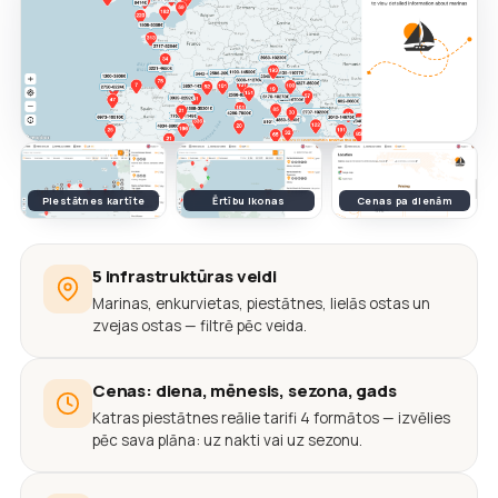
Piestātnes kartīte
Ērtību ikonas
Cenas pa dienām
5 infrastruktūras veidi
Marinas, enkurvietas, piestātnes, lielās ostas un
zvejas ostas — filtrē pēc veida.
Cenas: diena, mēnesis, sezona, gads
Katras piestātnes reālie tarifi 4 formātos — izvēlies
pēc sava plāna: uz nakti vai uz sezonu.