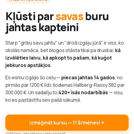
Kļūsti par
savas
buru
jahtas kapteini
Starp "gribu savu jahtu" un "droši izgāju jūrā" ir viss, ko
skolās nemāca, bet blogos stāsta tikai pa druskai:
kā
izvēlēties laivu, kā apkopt to pašam, kā kuģot
jebkuros apstākļos
.
Es esmu izgājis šo ceļu —
piecas jahtas 14 gados
, no
pirmās par 1200 € līdz šodienas Hallberg-Rassy 382 par
300 000 €. Un sadalīju to
420+ īsās nodarbībās
— visu,
ko es pastāstītu sev pašā sākumā.
Izmēģināt kursu — 11 $/mēnesī
Stripe · atcelšana jebkurā brīdī