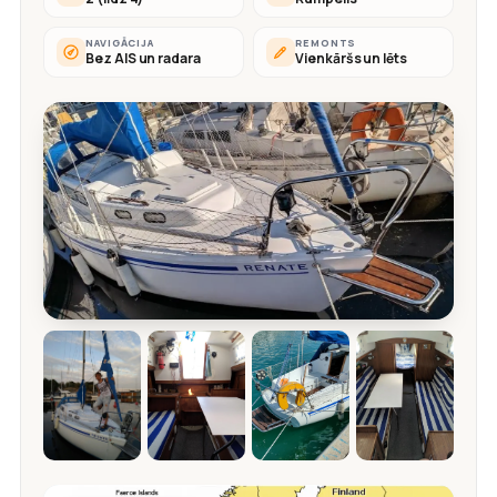
NAVIGĀCIJA
REMONTS
Bez AIS un radara
Vienkāršs un lēts