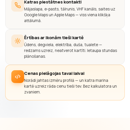
Katras piestātnes kontakti
Mājaslapa, e-pasts, tālrunis, VHF kanāls, saites uz
Google Maps un Apple Maps — viss viena klikšķa
attālumā.
Ērtības ar ikonām tieši kartē
Ūdens, degviela, elektrība, duša, tualete —
redzams uzreiz, neatverot kartīti. Ietaupa stundas
plānošanas.
Cenas pielāgojas tavai laivai
Norādi jahtas izmēru profilā — un katra marina
kartē uzreiz rāda cenu tieši tev. Bez kalkulatora un
zvaniem.