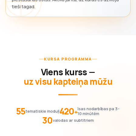
tieši tagad.
KURSA PROGRAMMA
Viens kurss —
uz visu kapteiņa mūžu
55
420
īsas nodarbības pa 3–
+
tematiskie moduļi
10 minūtēm
30
valodas ar subtitriem