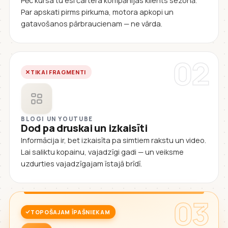
Pēc kursa tu esi čartera kompānijas klients sezonā.
Par apskati pirms pirkuma, motora apkopi un
gatavošanos pārbraucienam — ne vārda.
02
TIKAI FRAGMENTI
BLOGI UN YOUTUBE
Dod pa druskai un izkaisīti
Informācija ir, bet izkaisīta pa simtiem rakstu un video.
Lai saliktu kopainu, vajadzīgi gadi — un veiksme
uzdurties vajadzīgajam īstajā brīdī.
03
TOPOŠAJAM ĪPAŠNIEKAM