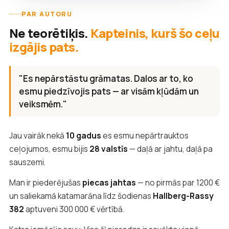
PAR AUTORU
Ne teorētiķis.
Kapteinis, kurš šo ceļu
izgājis pats.
"Es nepārstāstu grāmatas. Dalos ar to, ko
esmu piedzīvojis pats — ar visām kļūdām un
veiksmēm."
Jau vairāk nekā
10 gadus
es esmu nepārtrauktos
ceļojumos, esmu bijis
28 valstīs
— daļā ar jahtu, daļā pa
sauszemi.
Man ir piederējušas
piecas jahtas
— no pirmās par 1200 €
un saliekamā katamarāna līdz šodienas
Hallberg-Rassy
382
aptuveni 300 000 € vērtībā.