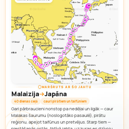
MARŠRUTS AR ŠO JAHTU
Malaizija
Japāna
40 dienas ceļā
cauri pirātiem un taifūniem
Gari pārbraucieni nonstop pa nedēļai un ilgāk — caur
Malakas šaurumu (noslogotāko pasaulē), pirātu
reģionu, apejot taifūnus un pretvējus. Starp tiem —
piestāšanās ostās. Aktīvā jahta, uz kuras es dzīvoju