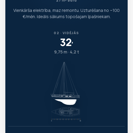
27 m² buru
Vienkārša elektrība, maz remontu. Uzturēšana no ~100
€/mēn. Ideāls sākums topošajam īpašniekam.
02 · VIDĒJĀS
32
′
9,75 m · 4,2 t