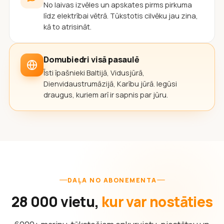
No laivas izvēles un apskates pirms pirkuma
līdz elektrībai vētrā. Tūkstotis cilvēku jau zina,
kā to atrisināt.
Domubiedri visā pasaulē
Īsti īpašnieki Baltijā, Vidusjūrā,
Dienvidaustrumāzijā, Karību jūrā. Iegūsi
draugus, kuriem arī ir sapnis par jūru.
DAĻA NO ABONEMENTA
28 000 vietu,
kur var nostāties