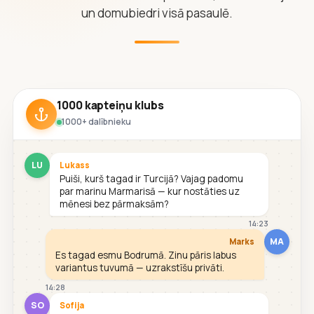
un domubiedri visā pasaulē.
1000 kapteiņu klubs
1000+ dalībnieku
LU
Lukass
Puiši, kurš tagad ir Turcijā? Vajag padomu
par marinu Marmarisā — kur nostāties uz
mēnesi bez pārmaksām?
14:23
MA
Marks
Es tagad esmu Bodrumā. Zinu pāris labus
variantus tuvumā — uzrakstīšu privāti.
14:28
SO
Sofija