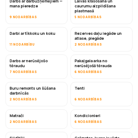
Darbs ar darbuzņēmējiem —
Laivas krāsošana un
DRĪZUMĀ
DRĪZUMĀ
mana pieredze
caurumu aizpildīšana
plastmasā
9 NODARBĪBAS
5 NODARBĪBAS
Darbi ar tīkkoku un koku
Rezerves daļu iegāde un
DRĪZUMĀ
atlase, piegāde
11 NODARBĪBU
2 NODARBĪBAS
Darbs ar nerūsējošo
Pakaļgala arka no
DRĪZUMĀ
tēraudu
nerūsējošā tērauda
7 NODARBĪBAS
6 NODARBĪBAS
Buru remonts un šūšana
Tenti
DRĪZUMĀ
darbnīcās
2 NODARBĪBAS
6 NODARBĪBAS
Matrači
Kondicionieri
DRĪZUMĀ
2 NODARBĪBAS
6 NODARBĪBAS