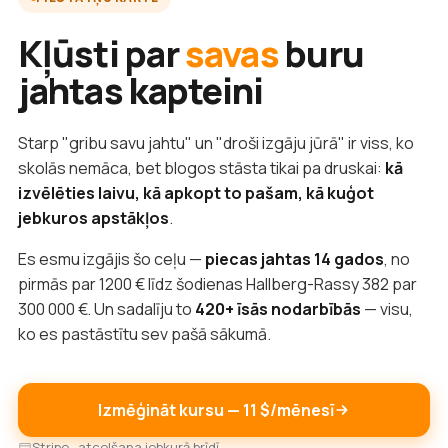
Kļūsti par
savas
buru
jahtas kapteini
Starp "gribu savu jahtu" un "droši izgāju jūrā" ir viss, ko
skolās nemāca, bet blogos stāsta tikai pa druskai:
kā
izvēlēties laivu, kā apkopt to pašam, kā kuģot
jebkuros apstākļos
.
Es esmu izgājis šo ceļu —
piecas jahtas 14 gados
, no
pirmās par 1200 € līdz šodienas Hallberg-Rassy 382 par
300 000 €. Un sadalīju to
420+ īsās nodarbībās
— visu,
ko es pastāstītu sev pašā sākumā.
Izmēģināt kursu — 11 $/mēnesī
Stripe · atcelšana jebkurā brīdī