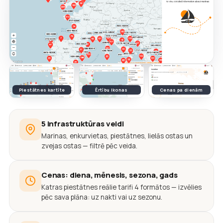
Piestātnes kartīte
Ērtību ikonas
Cenas pa dienām
5 infrastruktūras veidi
Marinas, enkurvietas, piestātnes, lielās ostas un
zvejas ostas — filtrē pēc veida.
Cenas: diena, mēnesis, sezona, gads
Katras piestātnes reālie tarifi 4 formātos — izvēlies
pēc sava plāna: uz nakti vai uz sezonu.