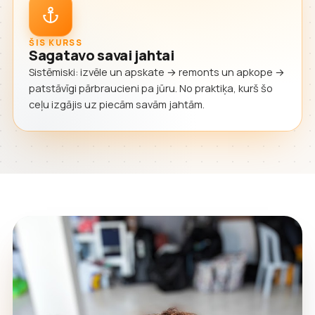
ŠIS KURSS
Sagatavo savai jahtai
Sistēmiski: izvēle un apskate → remonts un apkope →
patstāvīgi pārbraucieni pa jūru. No praktiķa, kurš šo
ceļu izgājis uz piecām savām jahtām.