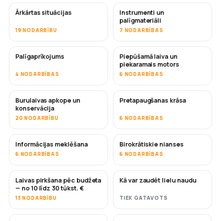
Ārkārtas situācijas
Instrumenti un
palīgmateriāli
19 NODARBĪBU
7 NODARBĪBAS
Palīgaprīkojums
Piepūšamā laiva un
piekaramais motors
4 NODARBĪBAS
6 NODARBĪBAS
Burulaivas apkope un
Pretapaugšanas krāsa
DRĪZUMĀ
konservācija
20 NODARBĪBU
6 NODARBĪBAS
Informācijas meklēšana
Birokrātiskie nianses
6 NODARBĪBAS
6 NODARBĪBAS
Laivas pirkšana pēc budžeta
Kā var zaudēt lielu naudu
DRĪZUMĀ
DRĪZUMĀ
— no 10 līdz 30 tūkst. €
13 NODARBĪBU
TIEK GATAVOTS