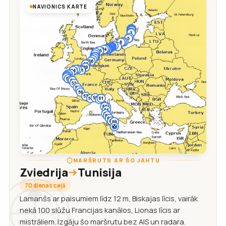
NAVIONICS KARTE
MARŠRUTS AR ŠO JAHTU
Zviedrija
Tunisija
70 dienas ceļā
Lamanšs ar paisumiem līdz 12 m, Biskajas līcis, vairāk
nekā 100 slūžu Francijas kanālos, Lionas līcis ar
mistrāliem. Izgāju šo maršrutu bez AIS un radara.