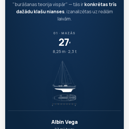
"burāšanas teorija vispār" — tās ir
konkrētas trīs
dažādu klašu nianses
, izanalizētas uz reālām
laivām.
01 · MAZĀS
27
′
8,25 m · 2,3 t
Albin Vega