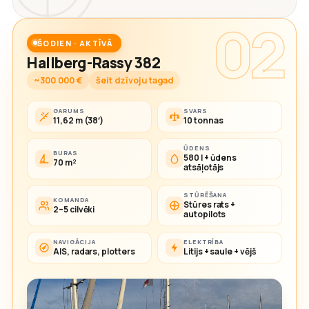
02
ŠODIEN · AKTĪVĀ
Hallberg-Rassy 382
~300 000 €
šeit dzīvoju tagad
GARUMS
SVARS
11,62 m (38′)
10 tonnas
ŪDENS
BURAS
580 l + ūdens
70 m²
atsāļotājs
STŪRĒŠANA
KOMANDA
Stūres rats +
2–5 cilvēki
autopilots
NAVIGĀCIJA
ELEKTRĪBA
AIS, radars, plotters
Litijs + saule + vējš