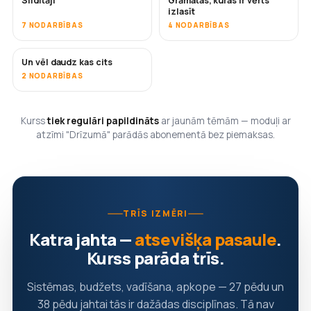
Sildītāji
Grāmatas, kuras ir vērts
DRĪZUMĀ
DRĪZUMĀ
izlasīt
7 NODARBĪBAS
4 NODARBĪBAS
Un vēl daudz kas cits
DRĪZUMĀ
2 NODARBĪBAS
Kurss
tiek regulāri papildināts
ar jaunām tēmām — moduļi ar
atzīmi "Drīzumā" parādās abonementā bez piemaksas.
TRĪS IZMĒRI
Katra jahta —
atsevišķa pasaule
.
Kurss parāda trīs.
Sistēmas, budžets, vadīšana, apkope — 27 pēdu un
38 pēdu jahtai tās ir dažādas disciplīnas. Tā nav