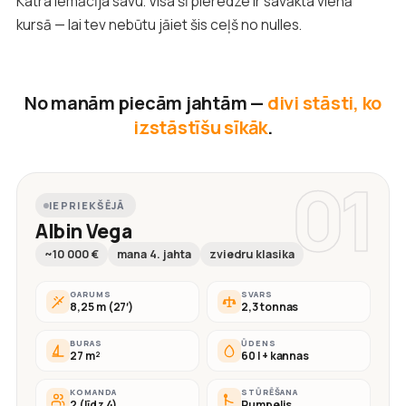
Katra iemācīja savu. Visa šī pieredze ir savākta vienā
kursā — lai tev nebūtu jāiet šis ceļš no nulles.
No manām piecām jahtām —
divi stāsti, ko
izstāstīšu sīkāk
.
01
IEPRIEKŠĒJĀ
Albin Vega
~10 000 €
mana 4. jahta
zviedru klasika
GARUMS
SVARS
8,25 m (27′)
2,3 tonnas
BURAS
ŪDENS
27 m²
60 l + kannas
KOMANDA
STŪRĒŠANA
2 (līdz 4)
Rumpelis