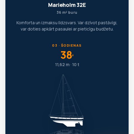
Marieholm 32E
36 m² buru
Komforta un izmaksu līdzsvars. Var dzīvot pastāvīgi,
var doties apkārt pasaulei ar pieticīgu budžetu.
03 · ŠODIENAS
38
′
11,62 m · 10 t