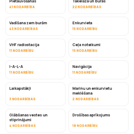
Pietauvošanās
Takelāža un buras
41 NODARBĪBA
22 NODARBĪBAS
Vadīšana zem burām
Enkurvieta
43 NODARBĪBAS
15 NODARBĪBU
VHF radiostacija
Ceļa noteikumi
11 NODARBĪBU
15 NODARBĪBU
I-A-L-A
Navigācija
11 NODARBĪBU
11 NODARBĪBU
Laikapstākļi
Marinu un enkurvietu
meklēšana
3 NODARBĪBAS
2 NODARBĪBAS
Glābšanas vestes un
Drošības aprīkojums
stiprinājumi
4 NODARBĪBAS
18 NODARBĪBU