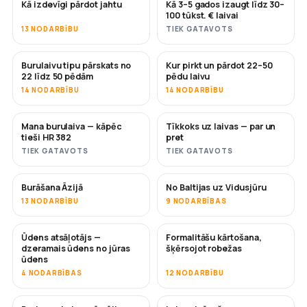
Kā izdevīgi pārdot jahtu
Kā 3–5 gados izaugt līdz 30–
JAUNS
JAUNS
100 tūkst. € laivai
13 NODARBĪBU
TIEK GATAVOTS
Burulaivu tipu pārskats no
Kur pirkt un pārdot 22–50
DRĪZUMĀ
DRĪZUMĀ
22 līdz 50 pēdām
pēdu laivu
14 NODARBĪBU
14 NODARBĪBU
Mana burulaiva — kāpēc
Tīkkoks uz laivas — par un
DRĪZUMĀ
DRĪZUMĀ
tieši HR 382
pret
TIEK GATAVOTS
TIEK GATAVOTS
Burāšana Āzijā
No Baltijas uz Vidusjūru
DRĪZUMĀ
DRĪZUMĀ
13 NODARBĪBU
9 NODARBĪBAS
Ūdens atsāļotājs —
Formalitāšu kārtošana,
DRĪZUMĀ
dzeramais ūdens no jūras
šķērsojot robežas
ūdens
4 NODARBĪBAS
12 NODARBĪBU