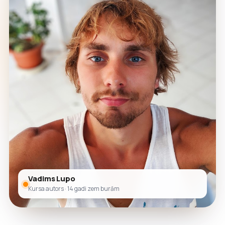
Vadims Lupo
Kursa autors · 14 gadi zem burām