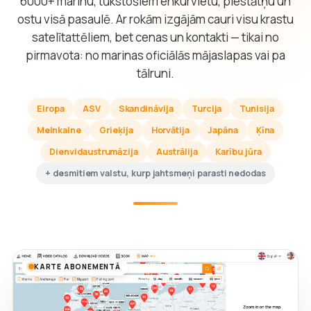
6000+ marinu, tūkstošiem enkurvietu, piestātņu un
ostu visā pasaulē. Ar rokām izgājām cauri visu krastu
satelītattēliem, bet cenas un kontakti — tikai no
pirmavota: no marinas oficiālās mājaslapas vai pa
tālruni.
Eiropa
ASV
Skandināvija
Turcija
Tunisija
Melnkalne
Grieķija
Horvātija
Japāna
Ķīna
Dienvidaustrumāzija
Austrālija
Karību jūra
+ desmitiem valstu, kurp jahtsmeņi parasti nedodas
KARTE ABONEMENTĀ