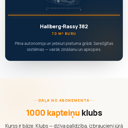
Hallberg-Rassy 382
70 M² BURU
Pilna autonomija un jebkuri platuma grādi. Sarežģītas
sistēmas — vairāk zināšanu un apkopes.
DAĻA NO ABONEMENTA
1000 kapteiņu
klubs
Kurss ir bāze. Klubs — dzīva palīdzība, izbraucieni jūrā