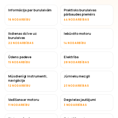
Informācija par burulaivām
Praktisks burulaivas
pārbaudes piemērs
16 NODARBĪBU
44 NODARBĪBAS
Ikdienas dzīve uz
Iebūvēto motoru
burulaivas
22 NODARBĪBAS
14 NODARBĪBU
Ūdens padeve
Elektrība
15 NODARBĪBU
28 NODARBĪBAS
Mūsdienīgi instrumenti,
Jūrnieku mezgli
navigācija
12 NODARBĪBU
23 NODARBĪBAS
Vadīšana ar motoru
Degvielas jautājumi
11 NODARBĪBU
3 NODARBĪBAS