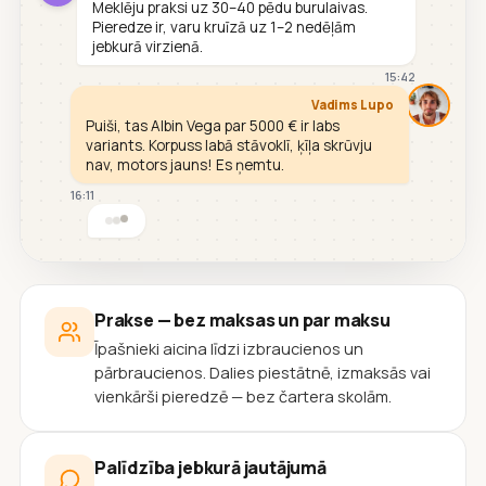
Meklēju praksi uz 30–40 pēdu burulaivas.
Pieredze ir, varu kruīzā uz 1–2 nedēļām
jebkurā virzienā.
15:42
Vadims Lupo
Puiši, tas Albin Vega par 5000 € ir labs
variants. Korpuss labā stāvoklī, ķīļa skrūvju
nav, motors jauns! Es ņemtu.
16:11
Prakse — bez maksas un par maksu
Īpašnieki aicina līdzi izbraucienos un
pārbraucienos. Dalies piestātnē, izmaksās vai
vienkārši pieredzē — bez čartera skolām.
Palīdzība jebkurā jautājumā