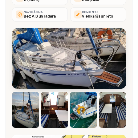
NAVIGĀCIJA
REMONTS
Bez AIS un radara
Vienkāršs un lēts