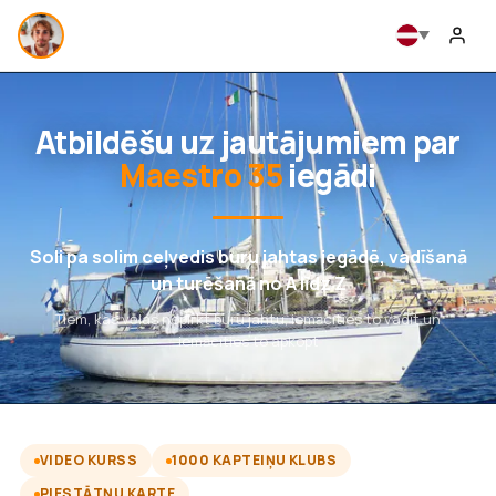
Atbildēšu uz jautājumiem par
Maestro 35
iegādi
Soli pa solim ceļvedis buru jahtas iegādē, vadīšanā
un turēšanā no A līdz Z
Tiem, kas vēlas nopirkt buru jahtu, iemācīties to vadīt un
iemācīties to apkopt
VIDEO KURSS
1000 KAPTEIŅU KLUBS
PIESTĀTŅU KARTE