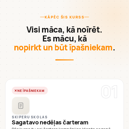
KĀPĒC ŠIS KURSS
Visi māca, kā noīrēt.
Es mācu, kā
nopirkt un būt īpašniekam
.
01
NE ĪPAŠNIEKAM
SKIPERU SKOLAS
Sagatavo nedēļas čarteram