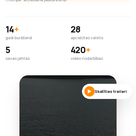
14
+
28
gadi burāšanā
apceļotas valstis
5
420
+
savas jahtas
video nodarbības
Skatīties treileri