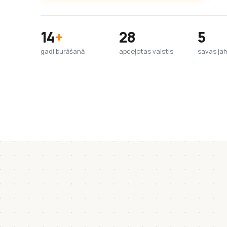
14
+
28
5
gadi burāšanā
apceļotas valstis
savas ja