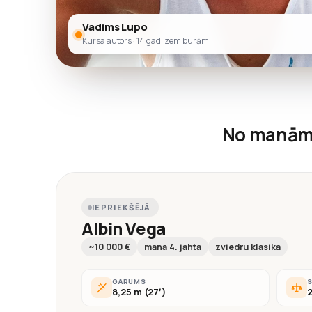
Vadims Lupo
Kursa autors · 14 gadi zem burām
No manām
IEPRIEKŠĒJĀ
Albin Vega
~10 000 €
mana 4. jahta
zviedru klasika
GARUMS
8,25 m (27′)
2