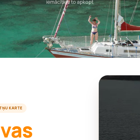
iemācīties to apkopt
TŅU KARTE
avas