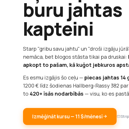
buru jahtas
kapteini
Starp "gribu savu jahtu" un "droši izgāju jūrā"
nemāca, bet blogos stāsta tikai pa druskai:
apkopt to pašam, kā kuģot jebkuros apst
Es esmu izgājis šo ceļu —
piecas jahtas 14
1200 € līdz šodienas Hallberg-Rassy 382 par
to
420+ īsās nodarbībās
— visu, ko es past
Izmēģināt kursu — 11 $/mēnesī
Stri