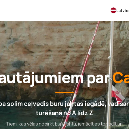
Latvi
 jautājumiem par
Ca
 pa solim ceļvedis buru jahtas iegādē, vadīša
turēšanā no A līdz Z
Tiem, kas vēlas nopirkt buru jahtu, iemācīties to vadīt un