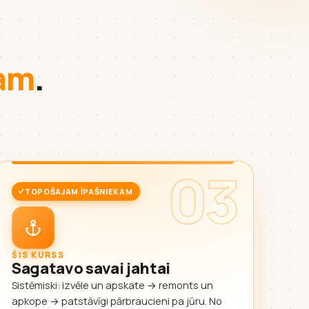
kam
.
03
TOPOŠAJAM ĪPAŠNIEKAM
ŠIS KURSS
Sagatavo savai jahtai
Sistēmiski: izvēle un apskate → remonts un
apkope → patstāvīgi pārbraucieni pa jūru. No