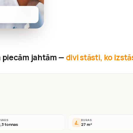
 piecām jahtām —
divi stāsti, ko izst
SVARS
BURAS
,3 tonnas
27 m²