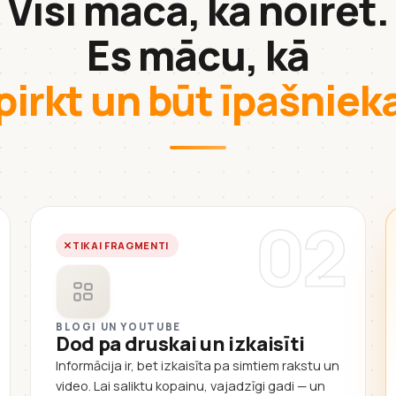
Visi māca, kā noīrēt.
Es mācu, kā
pirkt un būt īpašnie
02
TIKAI FRAGMENTI
BLOGI UN YOUTUBE
Dod pa druskai un izkaisīti
Informācija ir, bet izkaisīta pa simtiem rakstu un
video. Lai saliktu kopainu, vajadzīgi gadi — un