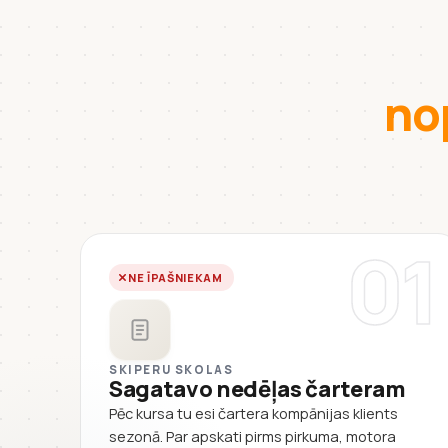
no
01
NE ĪPAŠNIEKAM
SKIPERU SKOLAS
Sagatavo nedēļas čarteram
Pēc kursa tu esi čartera kompānijas klients
sezonā. Par apskati pirms pirkuma, motora