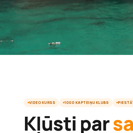
VIDEO KURSS
1000 KAPTEIŅU KLUBS
PIESTĀ
Kļūsti par
s