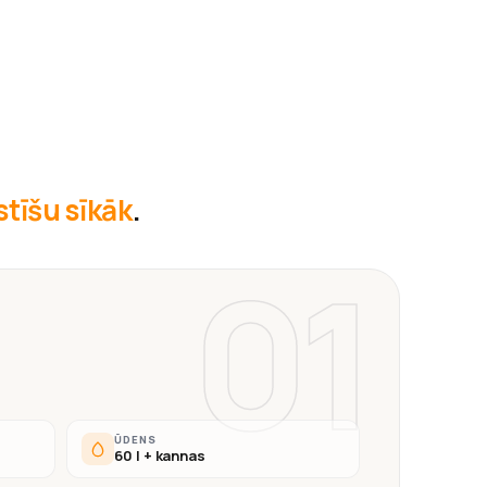
āstīšu sīkāk
.
01
ŪDENS
60 l + kannas