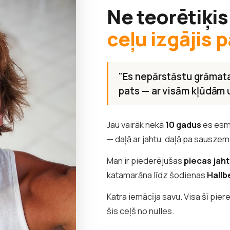
Ne teorētiķis
ceļu izgājis p
"Es nepārstāstu grāmata
pats — ar visām kļūdām
Jau vairāk nekā
10 gadus
es esm
— daļā ar jahtu, daļā pa sauszem
Man ir piederējušas
piecas jah
katamarāna līdz šodienas
Hallb
Katra iemācīja savu. Visa šī pier
šis ceļš no nulles.