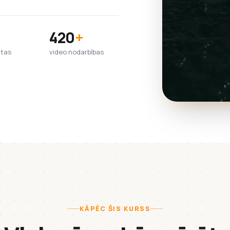
420
+
htas
video nodarbības
KĀPĒC ŠIS KURSS