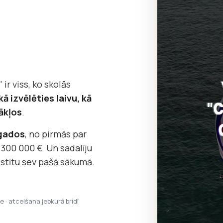
 ir viss, ko skolās
kā izvēlēties laivu, kā
ākļos
.
 gados
, no pirmās par
 300 000 €. Un sadalīju
āstītu sev pašā sākumā.
pe · atcelšana jebkurā brīdī