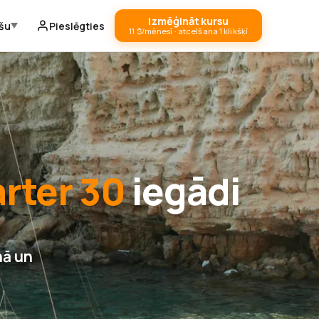
Izmēģināt kursu
ešu
Pieslēgties
11 $/mēnesī · atcelšana 1 klikšķī
rter 30
iegādi
nā un