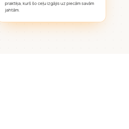
praktiķa, kurš šo ceļu izgājis uz piecām savām
jahtām.