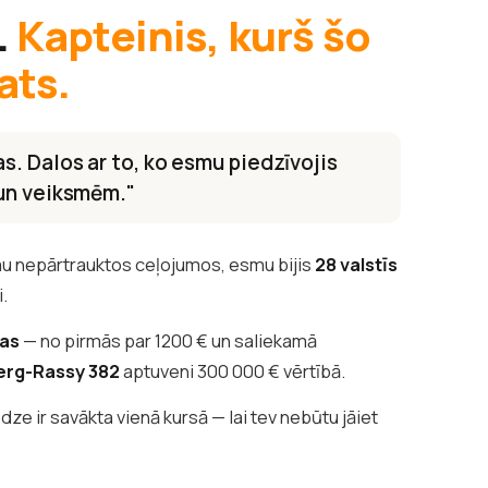
.
Kapteinis, kurš šo
ats.
s. Dalos ar to, ko esmu piedzīvojis
 un veiksmēm."
u nepārtrauktos ceļojumos, esmu bijis
28 valstīs
i.
tas
— no pirmās par 1200 € un saliekamā
erg-Rassy 382
aptuveni 300 000 € vērtībā.
edze ir savākta vienā kursā — lai tev nebūtu jāiet