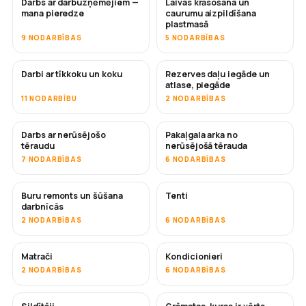
Darbs ar darbuzņēmējiem —
Laivas krāsošana un
DRĪZUMĀ
DRĪZUMĀ
mana pieredze
caurumu aizpildīšana
plastmasā
9 NODARBĪBAS
5 NODARBĪBAS
Darbi ar tīkkoku un koku
Rezerves daļu iegāde un
DRĪZUMĀ
atlase, piegāde
11 NODARBĪBU
2 NODARBĪBAS
Darbs ar nerūsējošo
Pakaļgala arka no
DRĪZUMĀ
tēraudu
nerūsējošā tērauda
7 NODARBĪBAS
6 NODARBĪBAS
Buru remonts un šūšana
Tenti
DRĪZUMĀ
darbnīcās
2 NODARBĪBAS
6 NODARBĪBAS
Matrači
Kondicionieri
DRĪZUMĀ
2 NODARBĪBAS
6 NODARBĪBAS