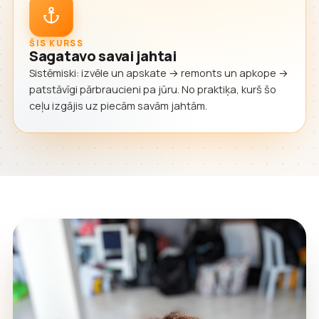
ŠIS KURSS
Sagatavo savai jahtai
Sistēmiski: izvēle un apskate → remonts un apkope →
patstāvīgi pārbraucieni pa jūru. No praktiķa, kurš šo
ceļu izgājis uz piecām savām jahtām.