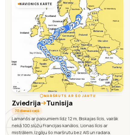
NAVIONICS KARTE
MARŠRUTS AR ŠO JAHTU
Zviedrija
Tunisija
70 dienas ceļā
Lamanšs ar paisumiem līdz 12 m, Biskajas līcis, vairāk
nekā 100 slūžu Francijas kanālos, Lionas līcis ar
mistrāliem. Izgāju šo maršrutu bez AIS un radara.