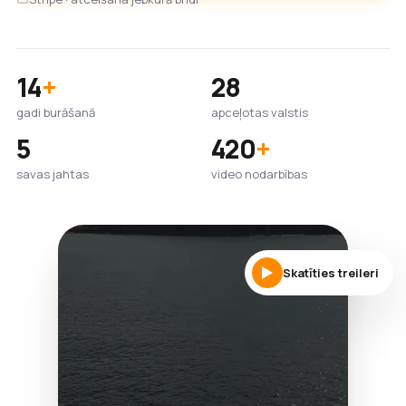
14
+
28
gadi burāšanā
apceļotas valstis
5
420
+
savas jahtas
video nodarbības
Skatīties treileri