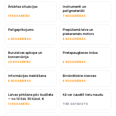
Ārkārtas situācijas
Instrumenti un
palīgmateriāli
19 NODARBĪBU
7 NODARBĪBAS
Palīgaprīkojums
Piepūšamā laiva un
piekaramais motors
4 NODARBĪBAS
6 NODARBĪBAS
Burulaivas apkope un
Pretapaugšanas krāsa
DRĪZUMĀ
konservācija
20 NODARBĪBU
6 NODARBĪBAS
Informācijas meklēšana
Birokrātiskie nianses
6 NODARBĪBAS
6 NODARBĪBAS
Laivas pirkšana pēc budžeta
Kā var zaudēt lielu naudu
DRĪZUMĀ
DRĪZUMĀ
— no 10 līdz 30 tūkst. €
13 NODARBĪBU
TIEK GATAVOTS