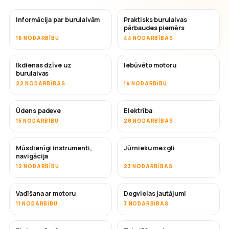
Informācija par burulaivām
Praktisks burulaivas
pārbaudes piemērs
16 NODARBĪBU
44 NODARBĪBAS
Ikdienas dzīve uz
Iebūvēto motoru
burulaivas
22 NODARBĪBAS
14 NODARBĪBU
Ūdens padeve
Elektrība
15 NODARBĪBU
28 NODARBĪBAS
Mūsdienīgi instrumenti,
Jūrnieku mezgli
navigācija
12 NODARBĪBU
23 NODARBĪBAS
Vadīšana ar motoru
Degvielas jautājumi
11 NODARBĪBU
3 NODARBĪBAS