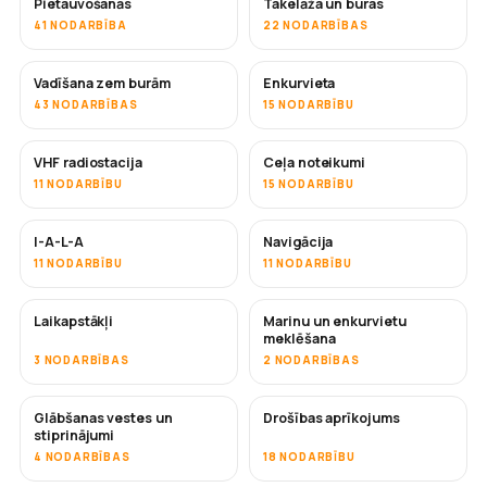
Pietauvošanās
Takelāža un buras
41 NODARBĪBA
22 NODARBĪBAS
Vadīšana zem burām
Enkurvieta
43 NODARBĪBAS
15 NODARBĪBU
VHF radiostacija
Ceļa noteikumi
11 NODARBĪBU
15 NODARBĪBU
I-A-L-A
Navigācija
11 NODARBĪBU
11 NODARBĪBU
Laikapstākļi
Marinu un enkurvietu
meklēšana
3 NODARBĪBAS
2 NODARBĪBAS
Glābšanas vestes un
Drošības aprīkojums
stiprinājumi
4 NODARBĪBAS
18 NODARBĪBU