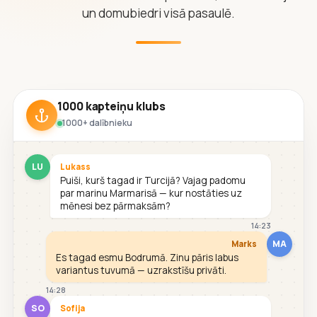
un domubiedri visā pasaulē.
1000 kapteiņu klubs
1000+ dalībnieku
LU
Lukass
Puiši, kurš tagad ir Turcijā? Vajag padomu
par marinu Marmarisā — kur nostāties uz
mēnesi bez pārmaksām?
14:23
MA
Marks
Es tagad esmu Bodrumā. Zinu pāris labus
variantus tuvumā — uzrakstīšu privāti.
14:28
SO
Sofija