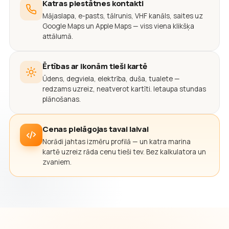
Katras piestātnes kontakti
Mājaslapa, e-pasts, tālrunis, VHF kanāls, saites uz
Google Maps un Apple Maps — viss viena klikšķa
attālumā.
Ērtības ar ikonām tieši kartē
Ūdens, degviela, elektrība, duša, tualete —
redzams uzreiz, neatverot kartīti. Ietaupa stundas
plānošanas.
Cenas pielāgojas tavai laivai
Norādi jahtas izmēru profilā — un katra marina
kartē uzreiz rāda cenu tieši tev. Bez kalkulatora un
zvaniem.