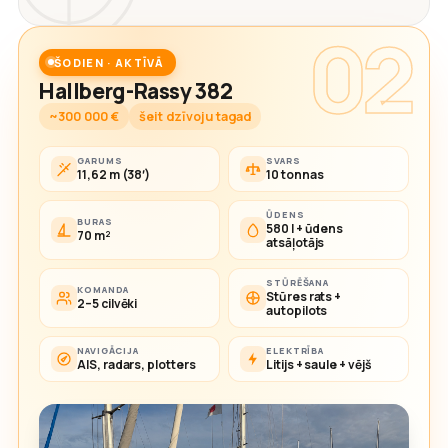
02
ŠODIEN · AKTĪVĀ
Hallberg-Rassy 382
~300 000 €
šeit dzīvoju tagad
GARUMS
SVARS
11,62 m (38′)
10 tonnas
ŪDENS
BURAS
580 l + ūdens
70 m²
atsāļotājs
STŪRĒŠANA
KOMANDA
Stūres rats +
2–5 cilvēki
autopilots
NAVIGĀCIJA
ELEKTRĪBA
AIS, radars, plotters
Litijs + saule + vējš