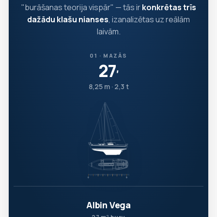
"burāšanas teorija vispār" — tās ir
konkrētas trīs
dažādu klašu nianses
, izanalizētas uz reālām
laivām.
01 · MAZĀS
27
′
8,25 m · 2,3 t
Albin Vega