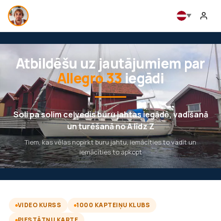
Atbildēšu uz jautājumiem par
Allegro 33
iegādi
Soli pa solim ceļvedis buru jahtas iegādē, vadīšanā
un turēšanā no A līdz Z
Tiem, kas vēlas nopirkt buru jahtu, iemācīties to vadīt un
iemācīties to apkopt
VIDEO KURSS
1000 KAPTEIŅU KLUBS
PIESTĀTŅU KARTE