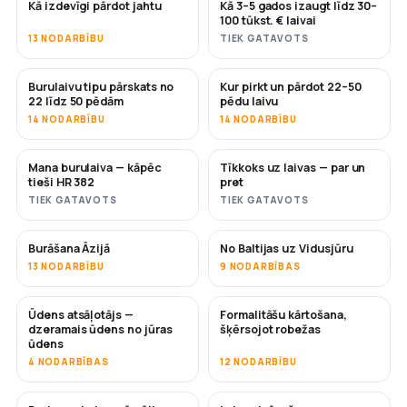
Kā izdevīgi pārdot jahtu
Kā 3–5 gados izaugt līdz 30–
JAUNS
JAUNS
100 tūkst. € laivai
13 NODARBĪBU
TIEK GATAVOTS
Burulaivu tipu pārskats no
Kur pirkt un pārdot 22–50
DRĪZUMĀ
DRĪZUMĀ
22 līdz 50 pēdām
pēdu laivu
14 NODARBĪBU
14 NODARBĪBU
Mana burulaiva — kāpēc
Tīkkoks uz laivas — par un
DRĪZUMĀ
DRĪZUMĀ
tieši HR 382
pret
TIEK GATAVOTS
TIEK GATAVOTS
Burāšana Āzijā
No Baltijas uz Vidusjūru
DRĪZUMĀ
DRĪZUMĀ
13 NODARBĪBU
9 NODARBĪBAS
Ūdens atsāļotājs —
Formalitāšu kārtošana,
DRĪZUMĀ
dzeramais ūdens no jūras
šķērsojot robežas
ūdens
4 NODARBĪBAS
12 NODARBĪBU