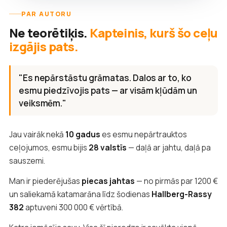
PAR AUTORU
Ne teorētiķis.
Kapteinis, kurš šo ceļu
izgājis pats.
"Es nepārstāstu grāmatas. Dalos ar to, ko
esmu piedzīvojis pats — ar visām kļūdām un
veiksmēm."
Jau vairāk nekā
10 gadus
es esmu nepārtrauktos
ceļojumos, esmu bijis
28 valstīs
— daļā ar jahtu, daļā pa
sauszemi.
Man ir piederējušas
piecas jahtas
— no pirmās par 1200 €
un saliekamā katamarāna līdz šodienas
Hallberg-Rassy
382
aptuveni 300 000 € vērtībā.