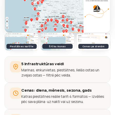
Piestātnes kartīte
Ērtību ikonas
Cenas pa dienām
5 infrastruktūras veidi
Marinas, enkurvietas, piestātnes, lielās ostas un
zvejas ostas — filtrē pēc veida.
Cenas: diena, mēnesis, sezona, gads
Katras piestātnes reālie tarifi 4 formātos — izvēlies
pēc sava plāna: uz nakti vai uz sezonu.