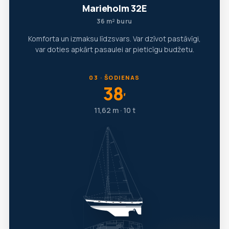
Marieholm 32E
36 m² buru
Komforta un izmaksu līdzsvars. Var dzīvot pastāvīgi,
var doties apkārt pasaulei ar pieticīgu budžetu.
03 · ŠODIENAS
38
′
11,62 m · 10 t