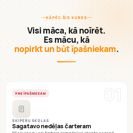
KĀPĒC ŠIS KURSS
Visi māca, kā noīrēt.
Es mācu, kā
nopirkt un būt īpašniekam
.
01
NE ĪPAŠNIEKAM
SKIPERU SKOLAS
Sagatavo nedēļas čarteram