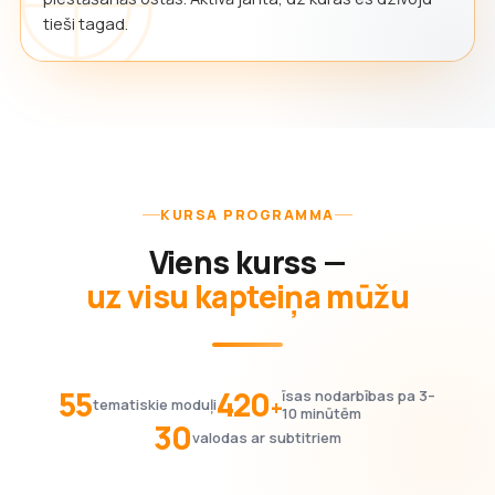
tieši tagad.
KURSA PROGRAMMA
Viens kurss —
uz visu kapteiņa mūžu
55
420
īsas nodarbības pa 3–
+
tematiskie moduļi
10 minūtēm
30
valodas ar subtitriem