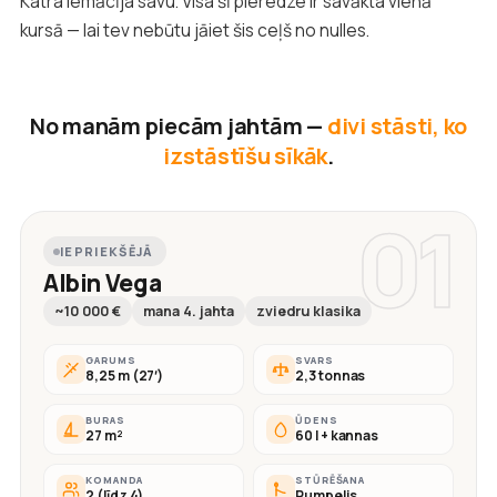
Katra iemācīja savu. Visa šī pieredze ir savākta vienā
kursā — lai tev nebūtu jāiet šis ceļš no nulles.
No manām piecām jahtām —
divi stāsti, ko
izstāstīšu sīkāk
.
01
IEPRIEKŠĒJĀ
Albin Vega
~10 000 €
mana 4. jahta
zviedru klasika
GARUMS
SVARS
8,25 m (27′)
2,3 tonnas
BURAS
ŪDENS
27 m²
60 l + kannas
KOMANDA
STŪRĒŠANA
2 (līdz 4)
Rumpelis