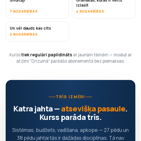
Sildītāji
Grāmatas, kuras ir vērts
DRĪZUMĀ
DRĪZUMĀ
izlasīt
7 NODARBĪBAS
4 NODARBĪBAS
Un vēl daudz kas cits
DRĪZUMĀ
2 NODARBĪBAS
Kurss
tiek regulāri papildināts
ar jaunām tēmām — moduļi ar
atzīmi "Drīzumā" parādās abonementā bez piemaksas.
TRĪS IZMĒRI
Katra jahta —
atsevišķa pasaule
.
Kurss parāda trīs.
Sistēmas, budžets, vadīšana, apkope — 27 pēdu un
38 pēdu jahtai tās ir dažādas disciplīnas. Tā nav