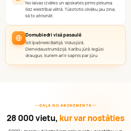
No laivas izvēles un apskates pirms pirkuma
līdz elektrībai vētrā. Tūkstotis cilvēku jau zina,
kā to atrisināt.
Domubiedri visā pasaulē
Īsti īpašnieki Baltijā, Vidusjūrā,
Dienvidaustrumāzijā, Karību jūrā. Iegūsi
draugus, kuriem arī ir sapnis par jūru.
DAĻA NO ABONEMENTA
28 000 vietu,
kur var nostāties