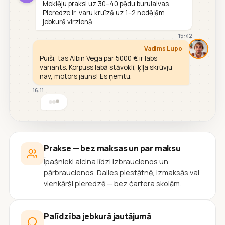
Meklēju praksi uz 30–40 pēdu burulaivas.
Pieredze ir, varu kruīzā uz 1–2 nedēļām
jebkurā virzienā.
15:42
Vadims Lupo
Puiši, tas Albin Vega par 5000 € ir labs
variants. Korpuss labā stāvoklī, ķīļa skrūvju
nav, motors jauns! Es ņemtu.
16:11
Prakse — bez maksas un par maksu
Īpašnieki aicina līdzi izbraucienos un
pārbraucienos. Dalies piestātnē, izmaksās vai
vienkārši pieredzē — bez čartera skolām.
Palīdzība jebkurā jautājumā