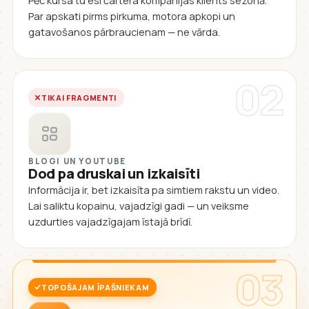
Pēc kursa tu esi čartera kompānijas klients sezonā.
Par apskati pirms pirkuma, motora apkopi un
gatavošanos pārbraucienam — ne vārda.
02
TIKAI FRAGMENTI
BLOGI UN YOUTUBE
Dod pa druskai un izkaisīti
Informācija ir, bet izkaisīta pa simtiem rakstu un video.
Lai saliktu kopainu, vajadzīgi gadi — un veiksme
uzdurties vajadzīgajam īstajā brīdī.
03
TOPOŠAJAM ĪPAŠNIEKAM