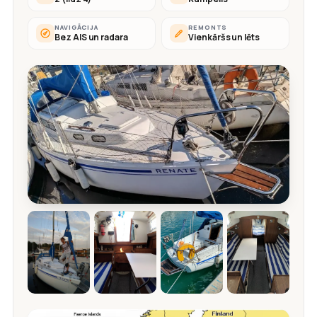
NAVIGĀCIJA
REMONTS
Bez AIS un radara
Vienkāršs un lēts