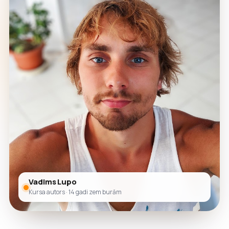
Vadims Lupo
Kursa autors · 14 gadi zem burām