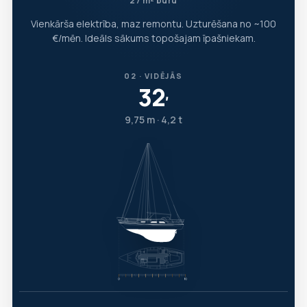
27 m² buru
Vienkārša elektrība, maz remontu. Uzturēšana no ~100
€/mēn. Ideāls sākums topošajam īpašniekam.
02 · VIDĒJĀS
32
′
9,75 m · 4,2 t