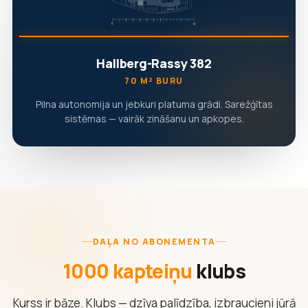
Hallberg-Rassy 382
70 M² BURU
Pilna autonomija un jebkuri platuma grādi. Sarežģītas
sistēmas — vairāk zināšanu un apkopes.
DAĻA NO ABONEMENTA
1000 kapteiņu
klubs
Kurss ir bāze. Klubs — dzīva palīdzība, izbraucieni jūrā