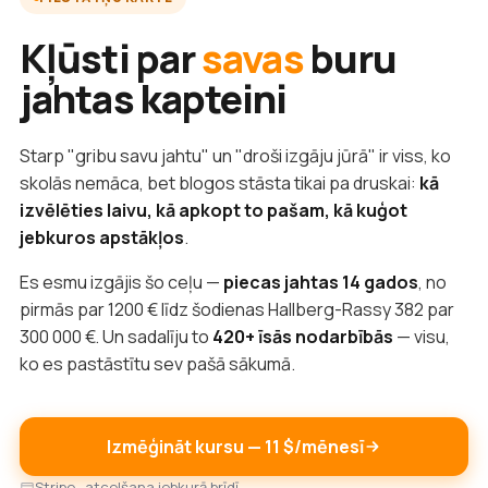
Kļūsti par
savas
buru
jahtas kapteini
Starp "gribu savu jahtu" un "droši izgāju jūrā" ir viss, ko
skolās nemāca, bet blogos stāsta tikai pa druskai:
kā
izvēlēties laivu, kā apkopt to pašam, kā kuģot
jebkuros apstākļos
.
Es esmu izgājis šo ceļu —
piecas jahtas 14 gados
, no
pirmās par 1200 € līdz šodienas Hallberg-Rassy 382 par
300 000 €. Un sadalīju to
420+ īsās nodarbībās
— visu,
ko es pastāstītu sev pašā sākumā.
Izmēģināt kursu — 11 $/mēnesī
Stripe · atcelšana jebkurā brīdī