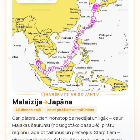
MARŠRUTS AR ŠO JAHTU
Malaizija
Japāna
40 dienas ceļā
cauri pirātiem un taifūniem
Gari pārbraucieni nonstop pa nedēļai un ilgāk — caur
Malakas šaurumu (noslogotāko pasaulē), pirātu
reģionu, apejot taifūnus un pretvējus. Starp tiem —
piestāšanās ostās. Aktīvā jahta, uz kuras es dzīvoju