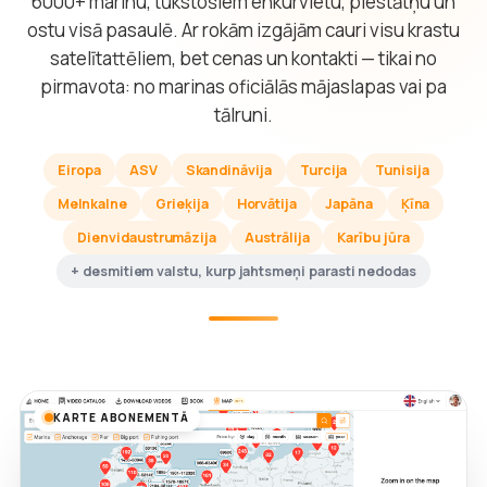
6000+ marinu, tūkstošiem enkurvietu, piestātņu un
ostu visā pasaulē. Ar rokām izgājām cauri visu krastu
satelītattēliem, bet cenas un kontakti — tikai no
pirmavota: no marinas oficiālās mājaslapas vai pa
tālruni.
Eiropa
ASV
Skandināvija
Turcija
Tunisija
Melnkalne
Grieķija
Horvātija
Japāna
Ķīna
Dienvidaustrumāzija
Austrālija
Karību jūra
+ desmitiem valstu, kurp jahtsmeņi parasti nedodas
KARTE ABONEMENTĀ