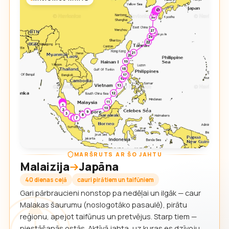
MARŠRUTS AR ŠO JAHTU
Malaizija
Japāna
40 dienas ceļā
cauri pirātiem un taifūniem
Gari pārbraucieni nonstop pa nedēļai un ilgāk — caur
Malakas šaurumu (noslogotāko pasaulē), pirātu
reģionu, apejot taifūnus un pretvējus. Starp tiem —
piestāšanās ostās. Aktīvā jahta, uz kuras es dzīvoju