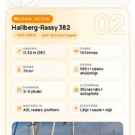
02
ŠODIEN · AKTĪVĀ
Hallberg-Rassy 382
~300 000 €
šeit dzīvoju tagad
GARUMS
SVARS
11,62 m (38′)
10 tonnas
ŪDENS
BURAS
580 l + ūdens
70 m²
atsāļotājs
STŪRĒŠANA
KOMANDA
Stūres rats +
2–5 cilvēki
autopilots
NAVIGĀCIJA
ELEKTRĪBA
AIS, radars, plotters
Litijs + saule + vējš