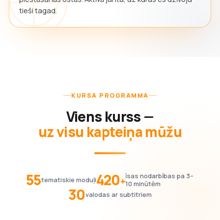
tieši tagad.
KURSA PROGRAMMA
Viens kurss —
uz visu kapteiņa mūžu
55
420
īsas nodarbības pa 3–
+
tematiskie moduļi
10 minūtēm
30
valodas ar subtitriem