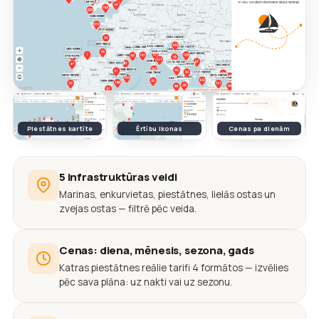
Piestātnes kartīte
Ērtību ikonas
Cenas pa dienām
5 infrastruktūras veidi
Marinas, enkurvietas, piestātnes, lielās ostas un
zvejas ostas — filtrē pēc veida.
Cenas: diena, mēnesis, sezona, gads
Katras piestātnes reālie tarifi 4 formātos — izvēlies
pēc sava plāna: uz nakti vai uz sezonu.