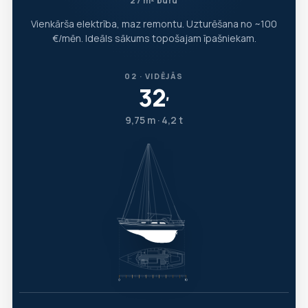
27 m² buru
Vienkārša elektrība, maz remontu. Uzturēšana no ~100
€/mēn. Ideāls sākums topošajam īpašniekam.
02 · VIDĒJĀS
32
′
9,75 m · 4,2 t