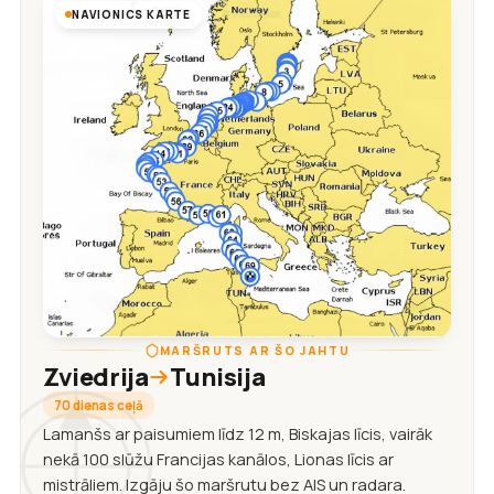
NAVIONICS KARTE
MARŠRUTS AR ŠO JAHTU
Zviedrija
Tunisija
70 dienas ceļā
Lamanšs ar paisumiem līdz 12 m, Biskajas līcis, vairāk
nekā 100 slūžu Francijas kanālos, Lionas līcis ar
mistrāliem. Izgāju šo maršrutu bez AIS un radara.