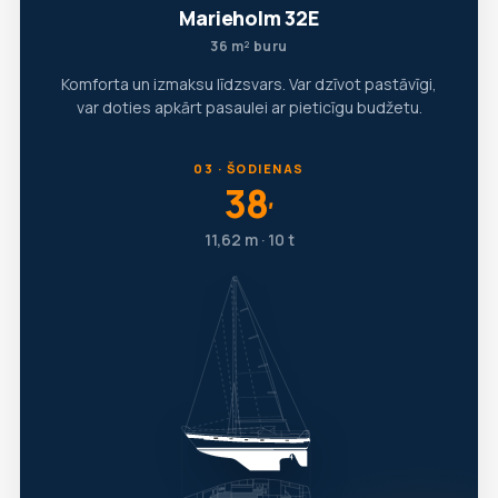
Marieholm 32E
36 m² buru
Komforta un izmaksu līdzsvars. Var dzīvot pastāvīgi,
var doties apkārt pasaulei ar pieticīgu budžetu.
03 · ŠODIENAS
38
′
11,62 m · 10 t