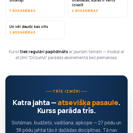
Sildītāji
Grāmatas, kuras ir vērts
DRĪZUMĀ
DRĪZUMĀ
izlasīt
7 NODARBĪBAS
4 NODARBĪBAS
Un vēl daudz kas cits
DRĪZUMĀ
2 NODARBĪBAS
Kurss
tiek regulāri papildināts
ar jaunām tēmām — moduļi ar
atzīmi "Drīzumā" parādās abonementā bez piemaksas.
TRĪS IZMĒRI
Katra jahta —
atsevišķa pasaule
.
Kurss parāda trīs.
Sistēmas, budžets, vadīšana, apkope — 27 pēdu un
38 pēdu jahtai tās ir dažādas disciplīnas. Tā nav