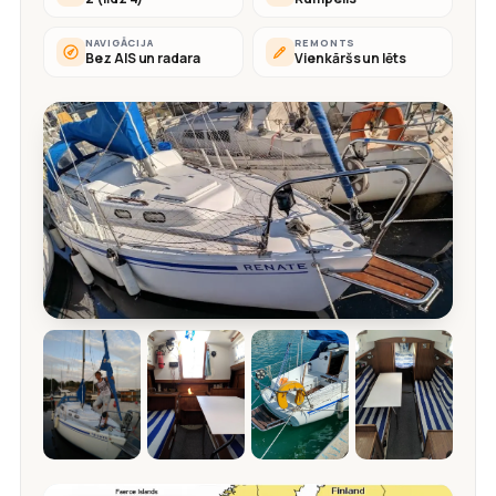
NAVIGĀCIJA
REMONTS
Bez AIS un radara
Vienkāršs un lēts