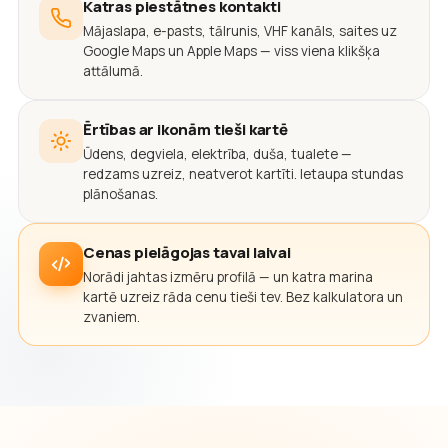
Katras piestātnes kontakti
Mājaslapa, e-pasts, tālrunis, VHF kanāls, saites uz
Google Maps un Apple Maps — viss viena klikšķa
attālumā.
Ērtības ar ikonām tieši kartē
Ūdens, degviela, elektrība, duša, tualete —
redzams uzreiz, neatverot kartīti. Ietaupa stundas
plānošanas.
Cenas pielāgojas tavai laivai
Norādi jahtas izmēru profilā — un katra marina
kartē uzreiz rāda cenu tieši tev. Bez kalkulatora un
zvaniem.