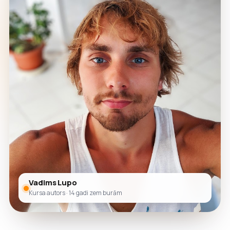
Vadims Lupo
Kursa autors · 14 gadi zem burām