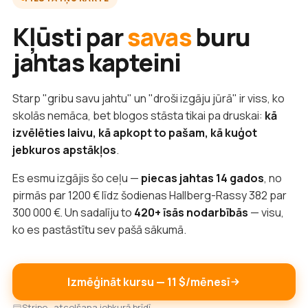
Kļūsti par
savas
buru
jahtas kapteini
Starp "gribu savu jahtu" un "droši izgāju jūrā" ir viss, ko
skolās nemāca, bet blogos stāsta tikai pa druskai:
kā
izvēlēties laivu, kā apkopt to pašam, kā kuģot
jebkuros apstākļos
.
Es esmu izgājis šo ceļu —
piecas jahtas 14 gados
, no
pirmās par 1200 € līdz šodienas Hallberg-Rassy 382 par
300 000 €. Un sadalīju to
420+ īsās nodarbībās
— visu,
ko es pastāstītu sev pašā sākumā.
Izmēģināt kursu — 11 $/mēnesī
Stripe · atcelšana jebkurā brīdī