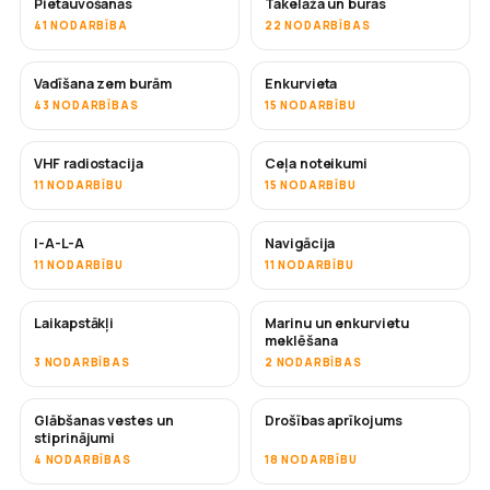
Pietauvošanās
Takelāža un buras
41 NODARBĪBA
22 NODARBĪBAS
Vadīšana zem burām
Enkurvieta
43 NODARBĪBAS
15 NODARBĪBU
VHF radiostacija
Ceļa noteikumi
11 NODARBĪBU
15 NODARBĪBU
I-A-L-A
Navigācija
11 NODARBĪBU
11 NODARBĪBU
Laikapstākļi
Marinu un enkurvietu
meklēšana
3 NODARBĪBAS
2 NODARBĪBAS
Glābšanas vestes un
Drošības aprīkojums
stiprinājumi
4 NODARBĪBAS
18 NODARBĪBU