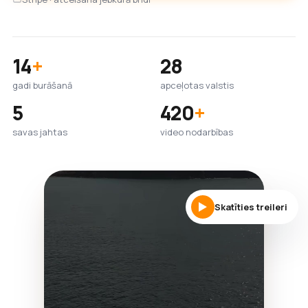
14
+
28
gadi burāšanā
apceļotas valstis
5
420
+
savas jahtas
video nodarbības
Skatīties treileri