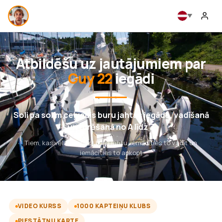
Atbildēšu uz jautājumiem par
Guy 22
iegādi
Soli pa solim ceļvedis buru jahtas iegādē, vadīšanā
un turēšanā no A līdz Z
Tiem, kas vēlas nopirkt buru jahtu, iemācīties to vadīt un
iemācīties to apkopt
VIDEO KURSS
1000 KAPTEIŅU KLUBS
PIESTĀTŅU KARTE