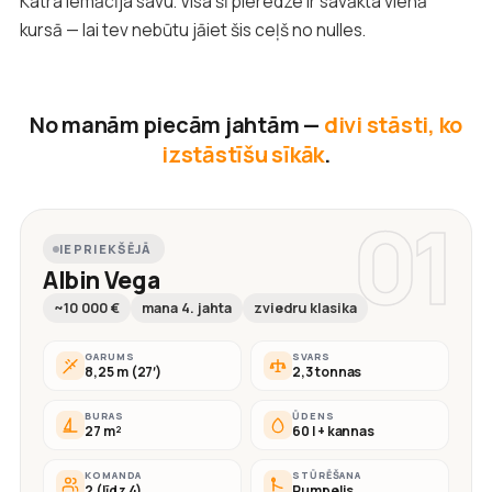
Katra iemācīja savu. Visa šī pieredze ir savākta vienā
kursā — lai tev nebūtu jāiet šis ceļš no nulles.
No manām piecām jahtām —
divi stāsti, ko
izstāstīšu sīkāk
.
01
IEPRIEKŠĒJĀ
Albin Vega
~10 000 €
mana 4. jahta
zviedru klasika
GARUMS
SVARS
8,25 m (27′)
2,3 tonnas
BURAS
ŪDENS
27 m²
60 l + kannas
KOMANDA
STŪRĒŠANA
2 (līdz 4)
Rumpelis