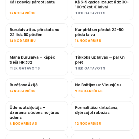
Kā izdevīgi pārdot jahtu
Kā 3–5 gados izaugt līdz 30–
JAUNS
JAUNS
100 tūkst. € laivai
13 NODARBĪBU
TIEK GATAVOTS
Burulaivu tipu pārskats no
Kur pirkt un pārdot 22–50
DRĪZUMĀ
DRĪZUMĀ
22 līdz 50 pēdām
pēdu laivu
14 NODARBĪBU
14 NODARBĪBU
Mana burulaiva — kāpēc
Tīkkoks uz laivas — par un
DRĪZUMĀ
DRĪZUMĀ
tieši HR 382
pret
TIEK GATAVOTS
TIEK GATAVOTS
Burāšana Āzijā
No Baltijas uz Vidusjūru
DRĪZUMĀ
DRĪZUMĀ
13 NODARBĪBU
9 NODARBĪBAS
Ūdens atsāļotājs —
Formalitāšu kārtošana,
DRĪZUMĀ
dzeramais ūdens no jūras
šķērsojot robežas
ūdens
4 NODARBĪBAS
12 NODARBĪBU