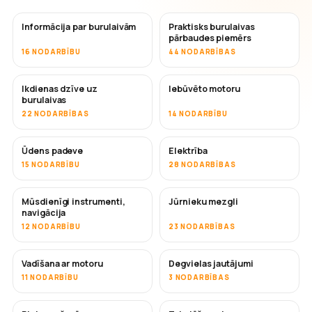
Informācija par burulaivām
Praktisks burulaivas
pārbaudes piemērs
16 NODARBĪBU
44 NODARBĪBAS
Ikdienas dzīve uz
Iebūvēto motoru
burulaivas
22 NODARBĪBAS
14 NODARBĪBU
Ūdens padeve
Elektrība
15 NODARBĪBU
28 NODARBĪBAS
Mūsdienīgi instrumenti,
Jūrnieku mezgli
navigācija
12 NODARBĪBU
23 NODARBĪBAS
Vadīšana ar motoru
Degvielas jautājumi
11 NODARBĪBU
3 NODARBĪBAS