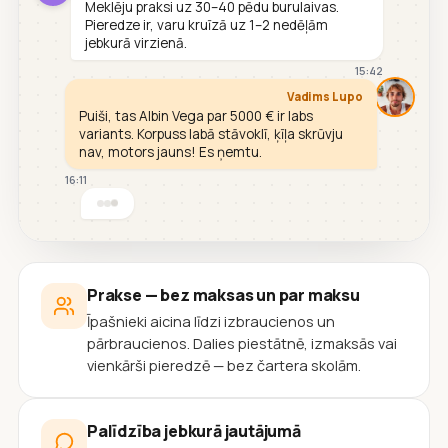
Meklēju praksi uz 30–40 pēdu burulaivas.
Pieredze ir, varu kruīzā uz 1–2 nedēļām
jebkurā virzienā.
15:42
Vadims Lupo
Puiši, tas Albin Vega par 5000 € ir labs
variants. Korpuss labā stāvoklī, ķīļa skrūvju
nav, motors jauns! Es ņemtu.
16:11
Prakse — bez maksas un par maksu
Īpašnieki aicina līdzi izbraucienos un
pārbraucienos. Dalies piestātnē, izmaksās vai
vienkārši pieredzē — bez čartera skolām.
Palīdzība jebkurā jautājumā