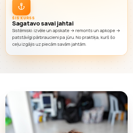
ŠIS KURSS
Sagatavo savai jahtai
Sistēmiski: izvēle un apskate → remonts un apkope →
patstāvīgi pārbraucieni pa jūru. No praktiķa, kurš šo
ceļu izgājis uz piecām savām jahtām.