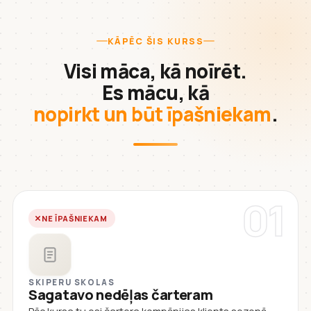
KĀPĒC ŠIS KURSS
Visi māca, kā noīrēt.
Es mācu, kā
nopirkt un būt īpašniekam
.
01
NE ĪPAŠNIEKAM
SKIPERU SKOLAS
Sagatavo nedēļas čarteram