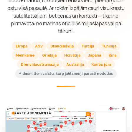
6000+ marinu, tūkstošiem enkurvietu, piestātņu un
ostu visā pasaulē. Ar rokām izgājām cauri visu krastu
satelītattēliem, bet cenas un kontakti — tikai no
pirmavota: no marinas oficiālās mājaslapas vai pa
tālruni.
Eiropa
ASV
Skandināvija
Turcija
Tunisija
Melnkalne
Grieķija
Horvātija
Japāna
Ķīna
Dienvidaustrumāzija
Austrālija
Karību jūra
+ desmitiem valstu, kurp jahtsmeņi parasti nedodas
KARTE ABONEMENTĀ