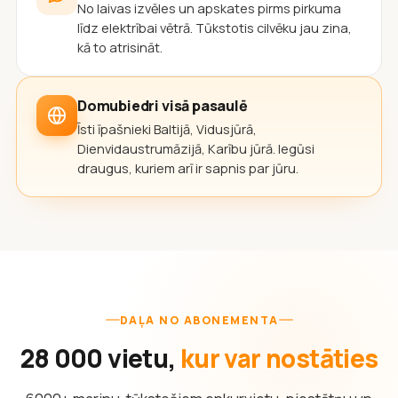
No laivas izvēles un apskates pirms pirkuma
līdz elektrībai vētrā. Tūkstotis cilvēku jau zina,
kā to atrisināt.
Domubiedri visā pasaulē
Īsti īpašnieki Baltijā, Vidusjūrā,
Dienvidaustrumāzijā, Karību jūrā. Iegūsi
draugus, kuriem arī ir sapnis par jūru.
DAĻA NO ABONEMENTA
28 000 vietu,
kur var nostāties