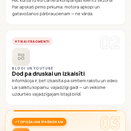
Pēc kursa tu esi čartera kompānijas klients sezonā.
Par apskati pirms pirkuma, motora apkopi un
gatavošanos pārbraucienam — ne vārda.
02
TIKAI FRAGMENTI
BLOGI UN YOUTUBE
Dod pa druskai un izkaisīti
Informācija ir, bet izkaisīta pa simtiem rakstu un video.
Lai saliktu kopainu, vajadzīgi gadi — un veiksme
uzdurties vajadzīgajam īstajā brīdī.
03
TOPOŠAJAM ĪPAŠNIEKAM