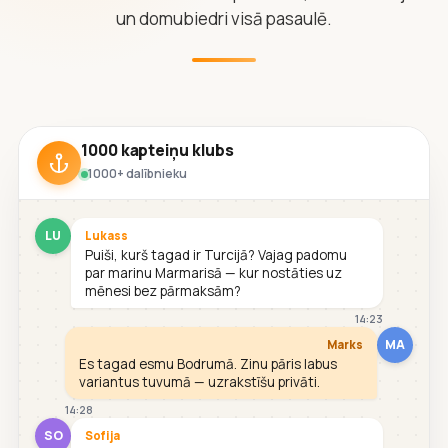
un domubiedri visā pasaulē.
1000 kapteiņu klubs
1000+ dalībnieku
LU
Lukass
Puiši, kurš tagad ir Turcijā? Vajag padomu
par marinu Marmarisā — kur nostāties uz
mēnesi bez pārmaksām?
14:23
MA
Marks
Es tagad esmu Bodrumā. Zinu pāris labus
variantus tuvumā — uzrakstīšu privāti.
14:28
SO
Sofija