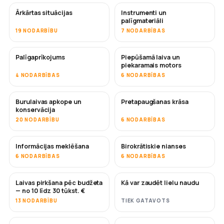
Ārkārtas situācijas
Instrumenti un
palīgmateriāli
19 NODARBĪBU
7 NODARBĪBAS
Palīgaprīkojums
Piepūšamā laiva un
piekaramais motors
4 NODARBĪBAS
6 NODARBĪBAS
Burulaivas apkope un
Pretapaugšanas krāsa
DRĪZUMĀ
konservācija
20 NODARBĪBU
6 NODARBĪBAS
Informācijas meklēšana
Birokrātiskie nianses
6 NODARBĪBAS
6 NODARBĪBAS
Laivas pirkšana pēc budžeta
Kā var zaudēt lielu naudu
DRĪZUMĀ
DRĪZUMĀ
— no 10 līdz 30 tūkst. €
13 NODARBĪBU
TIEK GATAVOTS