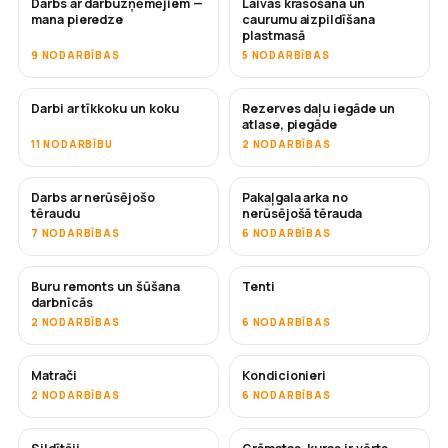
Darbs ar darbuzņēmējiem —
Laivas krāsošana un
DRĪZUMĀ
DRĪZUMĀ
mana pieredze
caurumu aizpildīšana
plastmasā
9 NODARBĪBAS
5 NODARBĪBAS
Darbi ar tīkkoku un koku
Rezerves daļu iegāde un
DRĪZUMĀ
atlase, piegāde
11 NODARBĪBU
2 NODARBĪBAS
Darbs ar nerūsējošo
Pakaļgala arka no
DRĪZUMĀ
tēraudu
nerūsējošā tērauda
7 NODARBĪBAS
6 NODARBĪBAS
Buru remonts un šūšana
Tenti
DRĪZUMĀ
darbnīcās
2 NODARBĪBAS
6 NODARBĪBAS
Matrači
Kondicionieri
DRĪZUMĀ
2 NODARBĪBAS
6 NODARBĪBAS