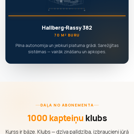
Hallberg-Rassy 382
70 M² BURU
Pilna autonomija un jebkuri platuma grādi. Sarežģītas
sistēmas — vairāk zināšanu un apkopes.
DAĻA NO ABONEMENTA
1000 kapteiņu
klubs
Kurss ir bāze. Klubs — dzīva palīdzība, izbraucieni jūrā