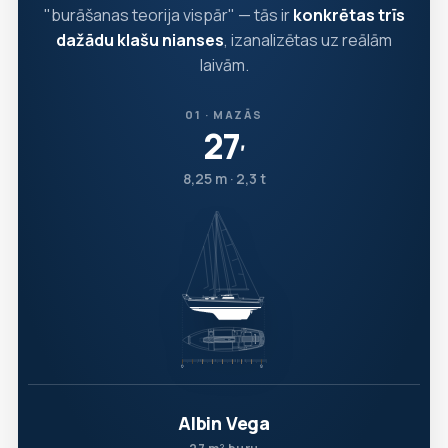
"burāšanas teorija vispār" — tās ir
konkrētas trīs
dažādu klašu nianses
, izanalizētas uz reālām
laivām.
01 · MAZĀS
27
′
8,25 m · 2,3 t
Albin Vega