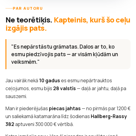
PAR AUTORU
Ne teorētiķis.
Kapteinis, kurš šo ceļu
izgājis pats.
"Es nepārstāstu grāmatas. Dalos ar to, ko
esmu piedzīvojis pats — ar visām kļūdām un
veiksmēm."
Jau vairāk nekā
10 gadus
es esmu nepārtrauktos
ceļojumos, esmu bijis
28 valstīs
— daļā ar jahtu, daļā pa
sauszemi.
Man ir piederējušas
piecas jahtas
— no pirmās par 1200 €
un saliekamā katamarāna līdz šodienas
Hallberg-Rassy
382
aptuveni 300 000 € vērtībā.