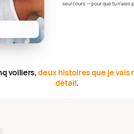
seul cours — pour que tu n'aies p
q voiliers,
deux histoires que je vais
détail
.
s