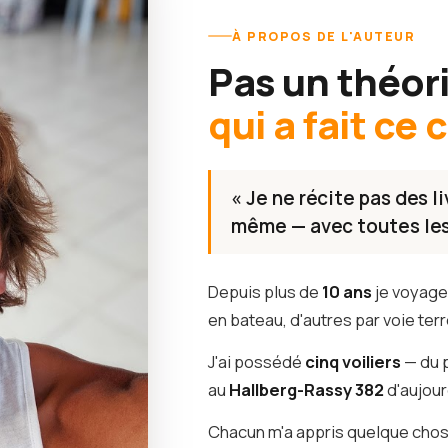
À PROPOS DE L'AUTEUR
Pas un théor
qui a fait ce
« Je ne récite pas des l
même — avec toutes les 
Depuis plus de
10 ans
je voyage 
en bateau, d'autres par voie terr
J'ai possédé
cinq voiliers
— du 
au
Hallberg-Rassy 382
d'aujour
Chacun m'a appris quelque chos