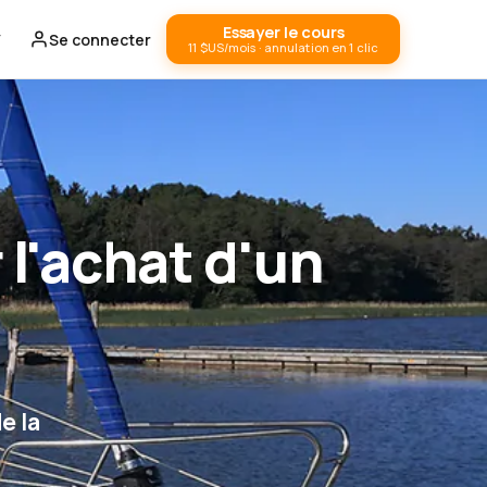
Essayer le cours
Se connecter
11 $US/mois · annulation en 1 clic
 l'achat d'un
e la