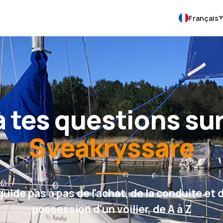
Français
 tes questions sur
Sveakryssare
guide pas à pas de l'achat, de la conduite et d
possession d'un voilier, de A à Z