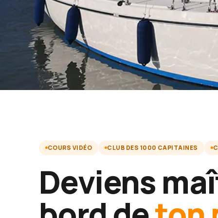
P
COURS VIDÉO
CLUB DES 1000 CAPITAINES
C
Deviens maî
bord de
ton 