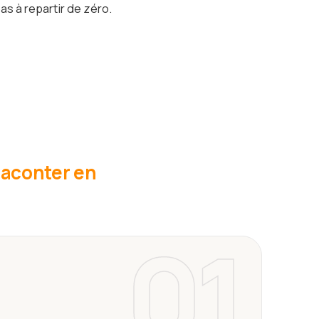
as à repartir de zéro.
 raconter en
01