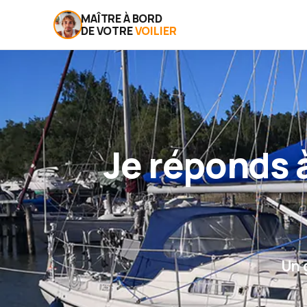
MAÎTRE À BORD
DE VOTRE
VOILIER
Je réponds à
Un 