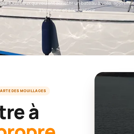
our tous ceux qui veulent acheter un bateau à voile, apprend
à le mener et à l'entretenir
ARTE DES MOUILLAGES
tre à
propre