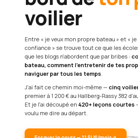
voilier
Entre « je veux mon propre bateau » et « je
confiance » se trouve tout ce que les école
que les blogs n'abordent que par bribes :
co
bateau, comment l'entretenir de tes pr
naviguer par tous les temps
.
J'ai fait ce chemin moi-même —
cinq voilie
premier à 1 200 € au Hallberg-Rassy 382 d'au
Et je l'ai découpé en
420+ leçons courtes
—
voulu me dire au départ.
Essayer le cours — 11 $US/mois
Str