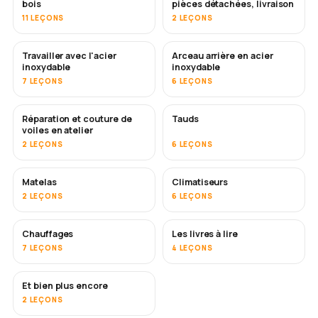
bois
pièces détachées, livraison
11 LEÇONS
2 LEÇONS
Travailler avec l'acier
Arceau arrière en acier
BIENTÔT
inoxydable
inoxydable
7 LEÇONS
6 LEÇONS
Réparation et couture de
Tauds
BIENTÔT
voiles en atelier
2 LEÇONS
6 LEÇONS
Matelas
Climatiseurs
BIENTÔT
2 LEÇONS
6 LEÇONS
Chauffages
Les livres à lire
BIENTÔT
BIENTÔT
7 LEÇONS
4 LEÇONS
Et bien plus encore
BIENTÔT
2 LEÇONS