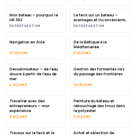
Mon bateau — pourquoi le
Le teck sur un bateau —
BIENTÔT
BIENTÔT
HR 382
avantages et inconvénients
EN PRÉPARATION
EN PRÉPARATION
Navigation en Asie
De la Baltique à la
BIENTÔT
BIENTÔT
Méditerranée
13 LEÇONS
9 LEÇONS
Dessalinisateur — de l'eau
Gestion des formalités lors
BIENTÔT
douce à partir de l'eau de
du passage des frontières
mer
4 LEÇONS
12 LEÇONS
Travailler avec des
Peinture du bateau et
BIENTÔT
BIENTÔT
entrepreneurs — mon
rebouchage des trous dans
expérience
le polyester
9 LEÇONS
5 LEÇONS
Travaux sur le teck et le
Achat et sélection de
BIENTÔT