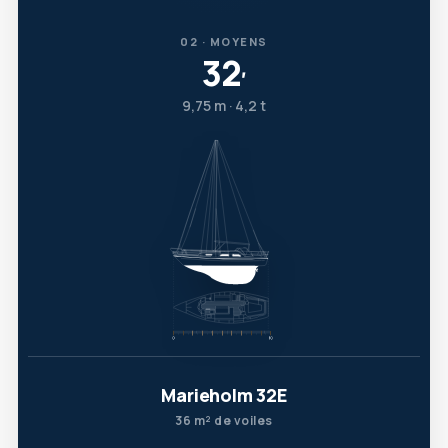
02 · MOYENS
32
′
9,75 m · 4,2 t
Marieholm 32E
36 m² de voiles