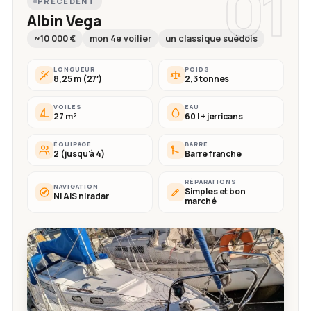
01
PRÉCÉDENT
Albin Vega
~10 000 €
mon 4e voilier
un classique suédois
LONGUEUR
POIDS
8,25 m (27′)
2,3 tonnes
VOILES
EAU
27 m²
60 l + jerricans
ÉQUIPAGE
BARRE
2 (jusqu'à 4)
Barre franche
RÉPARATIONS
NAVIGATION
Simples et bon
Ni AIS ni radar
marché