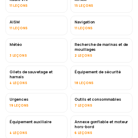
11 LEÇONS
15 LEÇONS
AISM
Navigation
11 LEÇONS
11 LEÇONS
Météo
Recherche de marinas et de
mouillages
3 LEÇONS
2 LEÇONS
Gilets de sauvetage et
Équipement de sécurité
harnais
4 LEÇONS
18 LEÇONS
Urgences
Outils et consommables
19 LEÇONS
7 LEÇONS
Équipement auxiliaire
Annexe gonflable et moteur
hors-bord
4 LEÇONS
6 LEÇONS