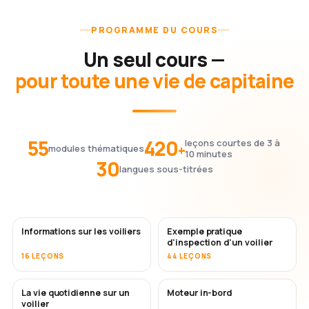
PROGRAMME DU COURS
Un seul cours —
pour toute une vie de capitaine
55
420
leçons courtes de 3 à
+
modules thématiques
10 minutes
30
langues sous-titrées
Informations sur les voiliers
Exemple pratique
d'inspection d'un voilier
16 LEÇONS
44 LEÇONS
La vie quotidienne sur un
Moteur in-bord
voilier