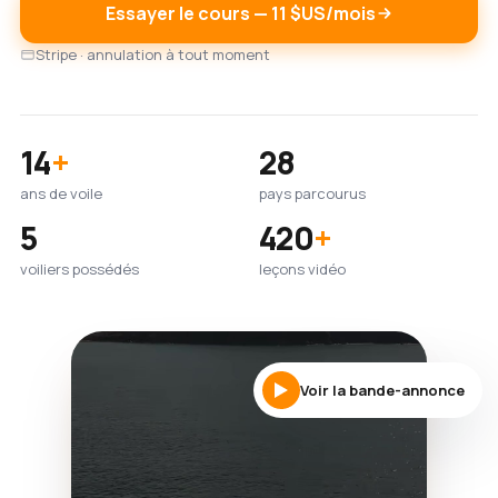
Essayer le cours — 11 $US/mois
Stripe · annulation à tout moment
14
+
28
ans de voile
pays parcourus
5
420
+
voiliers possédés
leçons vidéo
Voir la bande-annonce