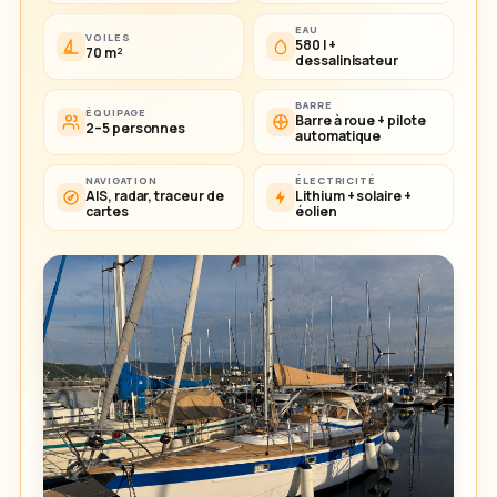
EAU
VOILES
580 l +
70 m²
dessalinisateur
BARRE
ÉQUIPAGE
Barre à roue + pilote
2–5 personnes
automatique
NAVIGATION
ÉLECTRICITÉ
AIS, radar, traceur de
Lithium + solaire +
cartes
éolien