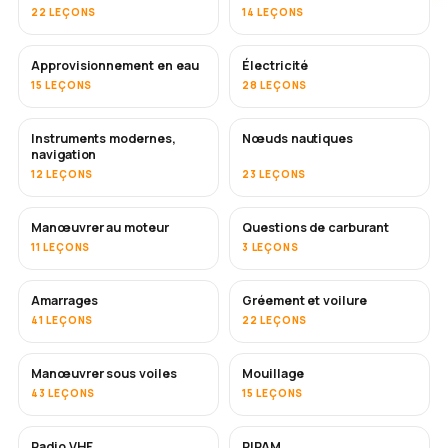
22 LEÇONS
14 LEÇONS
Approvisionnement en eau
Électricité
15 LEÇONS
28 LEÇONS
Instruments modernes,
Nœuds nautiques
navigation
12 LEÇONS
23 LEÇONS
Manœuvrer au moteur
Questions de carburant
11 LEÇONS
3 LEÇONS
Amarrages
Gréement et voilure
41 LEÇONS
22 LEÇONS
Manœuvrer sous voiles
Mouillage
43 LEÇONS
15 LEÇONS
Radio VHF
RIPAM