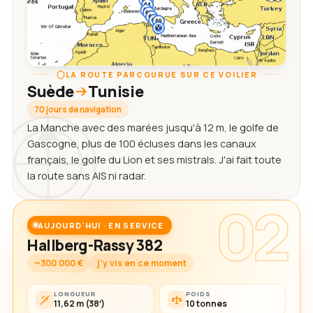
LA ROUTE PARCOURUE SUR CE VOILIER
Suède
Tunisie
70 jours de navigation
La Manche avec des marées jusqu'à 12 m, le golfe de
Gascogne, plus de 100 écluses dans les canaux
français, le golfe du Lion et ses mistrals. J'ai fait toute
la route sans AIS ni radar.
02
AUJOURD'HUI · EN SERVICE
Hallberg-Rassy 382
~300 000 €
j'y vis en ce moment
LONGUEUR
POIDS
11,62 m (38′)
10 tonnes