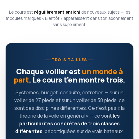
Le cours est
régulièrement enrichi
de nouveaux sujets — les
modules marqués « Bientôt » apparaissent dans ton abonnement
sans supplément.
TROIS TAILLES
Chaque voilier est
un monde à
part
. Le cours t'en montre trois.
Systèmes, budget, conduite, entretien — sur un
voilier de 27 pieds et sur un voilier de 38 pieds, ce
sont des disciplines différentes. Ce n'est pas « la
théorie de la voile en général » — ce sont
les
particularités concrètes de trois classes
différentes
, décortiquées sur de vrais bateaux.