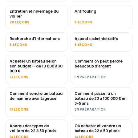
Entretien et hivernage du
Antifouling
BIENTÔT
voilier
20 LEÇONS
6 LEÇONS
Recherche d'informations
Aspects administratifs
6 LEÇONS
6 LEÇONS
Acheter un bateau selon
Comment on peut perdre
BIENTÔT
BIENTÔT
son budget — de 10 000 à 30
beaucoup d'argent
000 €
13 LEÇONS
EN PRÉPARATION
Comment vendre un bateau
Comment passer à un
NOUVEAU
NOUVEAU
de manière avantageuse
bateau de 30 à 100 000 € en
3–5 ans
13 LEÇONS
EN PRÉPARATION
Aperçu des types de
Où acheter et vendre un
BIENTÔT
BIENTÔT
voiliers de 22 à 50 pieds
bateau de 22 à 50 pieds
14 LEÇONS
14 LEÇONS