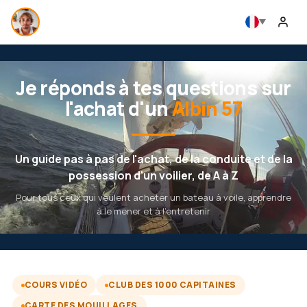
Je réponds à tes questions sur
l'achat d'un
Albin 57
Un guide pas à pas de l'achat, de la conduite et de la
possession d'un voilier, de A à Z
Pour tous ceux qui veulent acheter un bateau à voile, apprendre
à le mener et à l'entretenir
COURS VIDÉO
CLUB DES 1000 CAPITAINES
CARTE DES MOUILLAGES