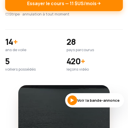
Essayer le cours — 11 $US/mois
Stripe · annulation à tout moment
14
+
28
ans de voile
pays parcourus
5
420
+
voiliers possédés
leçons vidéo
Voir la bande-annonce