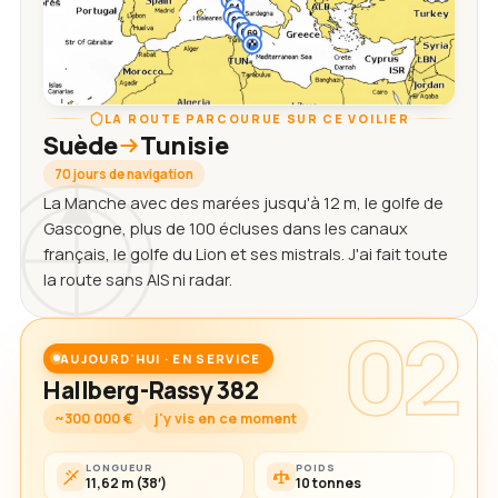
LA ROUTE PARCOURUE SUR CE VOILIER
Suède
Tunisie
70 jours de navigation
La Manche avec des marées jusqu'à 12 m, le golfe de
Gascogne, plus de 100 écluses dans les canaux
français, le golfe du Lion et ses mistrals. J'ai fait toute
la route sans AIS ni radar.
02
AUJOURD'HUI · EN SERVICE
Hallberg-Rassy 382
~300 000 €
j'y vis en ce moment
LONGUEUR
POIDS
11,62 m (38′)
10 tonnes