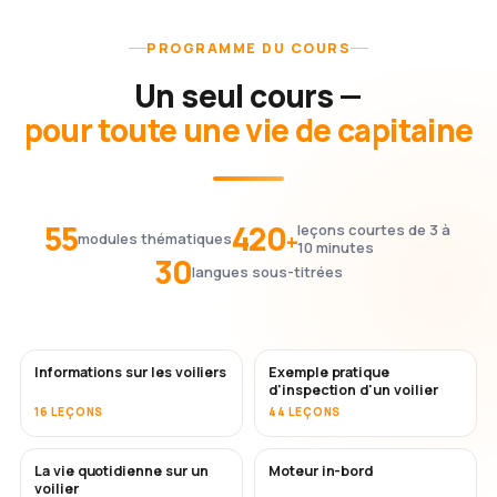
PROGRAMME DU COURS
Un seul cours —
pour toute une vie de capitaine
55
420
leçons courtes de 3 à
+
modules thématiques
10 minutes
30
langues sous-titrées
Informations sur les voiliers
Exemple pratique
d'inspection d'un voilier
16 LEÇONS
44 LEÇONS
La vie quotidienne sur un
Moteur in-bord
voilier