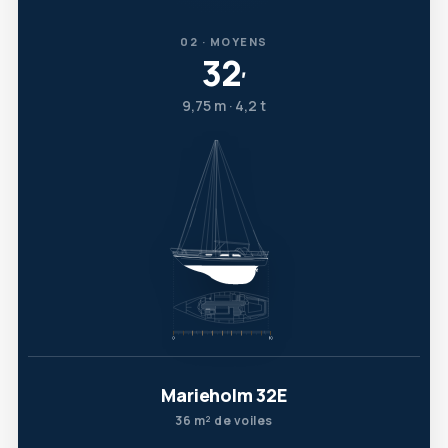
02 · MOYENS
32
′
9,75 m · 4,2 t
Marieholm 32E
36 m² de voiles