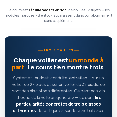
Le cours est
régulièrement enrichi
de nouveaux sujets — les
modules marqués « Bientôt » apparaissent dans ton abonnement
sans supplément.
TROIS TAILLES
Chaque voilier est
un monde à
part
. Le cours t'en montre trois.
Systèmes, budget, conduite, entretien — sur un
voilier de 27 pieds et sur un voilier de 38 pieds, ce
sont des disciplines différentes. Ce n'est pas « la
théorie de la voile en général » — ce sont
les
particularités concrètes de trois classes
différentes
, décortiquées sur de vrais bateaux.