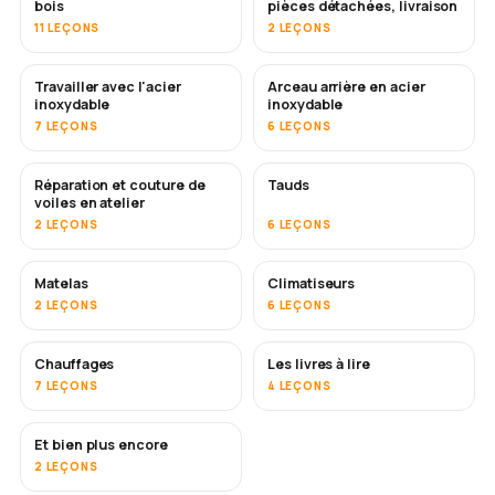
bois
pièces détachées, livraison
11 LEÇONS
2 LEÇONS
Travailler avec l'acier
Arceau arrière en acier
BIENTÔT
inoxydable
inoxydable
7 LEÇONS
6 LEÇONS
Réparation et couture de
Tauds
BIENTÔT
voiles en atelier
2 LEÇONS
6 LEÇONS
Matelas
Climatiseurs
BIENTÔT
2 LEÇONS
6 LEÇONS
Chauffages
Les livres à lire
BIENTÔT
BIENTÔT
7 LEÇONS
4 LEÇONS
Et bien plus encore
BIENTÔT
2 LEÇONS