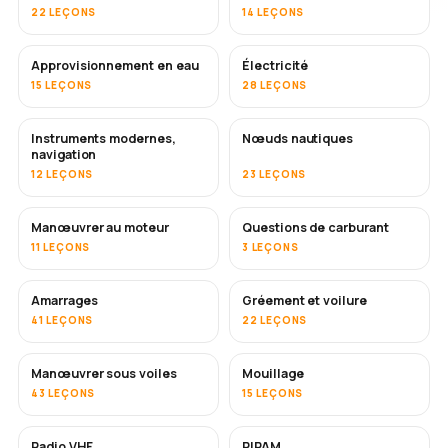
22 LEÇONS
14 LEÇONS
Approvisionnement en eau
Électricité
15 LEÇONS
28 LEÇONS
Instruments modernes,
Nœuds nautiques
navigation
12 LEÇONS
23 LEÇONS
Manœuvrer au moteur
Questions de carburant
11 LEÇONS
3 LEÇONS
Amarrages
Gréement et voilure
41 LEÇONS
22 LEÇONS
Manœuvrer sous voiles
Mouillage
43 LEÇONS
15 LEÇONS
Radio VHF
RIPAM