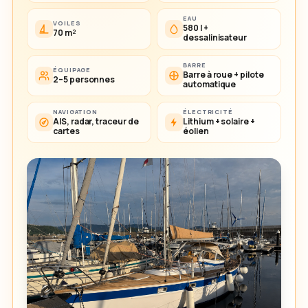
EAU
VOILES
580 l +
70 m²
dessalinisateur
BARRE
ÉQUIPAGE
Barre à roue + pilote
2–5 personnes
automatique
NAVIGATION
ÉLECTRICITÉ
AIS, radar, traceur de
Lithium + solaire +
cartes
éolien