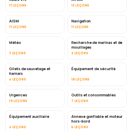
11 LEÇONS
15 LEÇONS
AISM
Navigation
11 LEÇONS
11 LEÇONS
Météo
Recherche de marinas et de
mouillages
3 LEÇONS
2 LEÇONS
Gilets de sauvetage et
Équipement de sécurité
harnais
4 LEÇONS
18 LEÇONS
Urgences
Outils et consommables
19 LEÇONS
7 LEÇONS
Équipement auxiliaire
Annexe gonflable et moteur
hors-bord
4 LEÇONS
6 LEÇONS