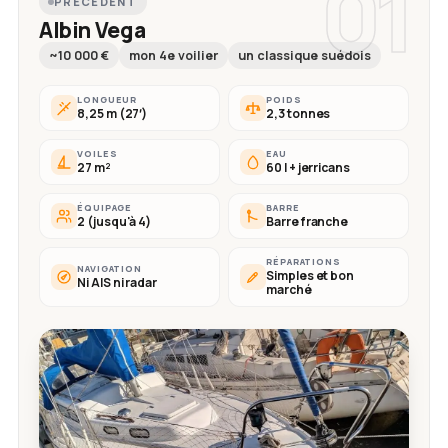
01
PRÉCÉDENT
Albin Vega
~10 000 €
mon 4e voilier
un classique suédois
LONGUEUR
POIDS
8,25 m (27′)
2,3 tonnes
VOILES
EAU
27 m²
60 l + jerricans
ÉQUIPAGE
BARRE
2 (jusqu'à 4)
Barre franche
RÉPARATIONS
NAVIGATION
Simples et bon
Ni AIS ni radar
marché