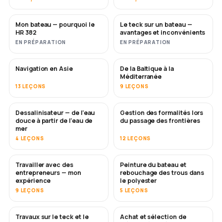
Mon bateau — pourquoi le
Le teck sur un bateau —
BIENTÔT
BIENTÔT
HR 382
avantages et inconvénients
EN PRÉPARATION
EN PRÉPARATION
Navigation en Asie
De la Baltique à la
BIENTÔT
BIENTÔT
Méditerranée
13 LEÇONS
9 LEÇONS
Dessalinisateur — de l'eau
Gestion des formalités lors
BIENTÔT
douce à partir de l'eau de
du passage des frontières
mer
4 LEÇONS
12 LEÇONS
Travailler avec des
Peinture du bateau et
BIENTÔT
BIENTÔT
entrepreneurs — mon
rebouchage des trous dans
expérience
le polyester
9 LEÇONS
5 LEÇONS
Travaux sur le teck et le
Achat et sélection de
BIENTÔT