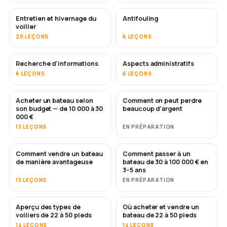
Entretien et hivernage du
Antifouling
BIENTÔT
voilier
20 LEÇONS
6 LEÇONS
Recherche d'informations
Aspects administratifs
6 LEÇONS
6 LEÇONS
Acheter un bateau selon
Comment on peut perdre
BIENTÔT
BIENTÔT
son budget — de 10 000 à 30
beaucoup d'argent
000 €
13 LEÇONS
EN PRÉPARATION
Comment vendre un bateau
Comment passer à un
NOUVEAU
NOUVEAU
de manière avantageuse
bateau de 30 à 100 000 € en
3–5 ans
13 LEÇONS
EN PRÉPARATION
Aperçu des types de
Où acheter et vendre un
BIENTÔT
BIENTÔT
voiliers de 22 à 50 pieds
bateau de 22 à 50 pieds
14 LEÇONS
14 LEÇONS