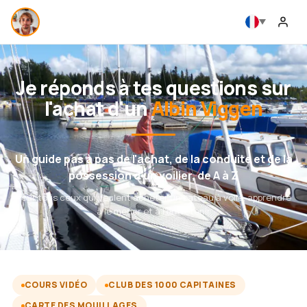
Je réponds à tes questions sur
l'achat d'un
Albin Viggen
Un guide pas à pas de l'achat, de la conduite et de la
possession d'un voilier, de A à Z
Pour tous ceux qui veulent acheter un bateau à voile, apprendre
à le mener et à l'entretenir
COURS VIDÉO
CLUB DES 1000 CAPITAINES
CARTE DES MOUILLAGES