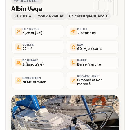
01
PRÉCÉDENT
Albin Vega
~10 000 €
mon 4e voilier
un classique suédois
LONGUEUR
POIDS
8,25 m (27′)
2,3 tonnes
VOILES
EAU
27 m²
60 l + jerricans
ÉQUIPAGE
BARRE
2 (jusqu'à 4)
Barre franche
RÉPARATIONS
NAVIGATION
Simples et bon
Ni AIS ni radar
marché