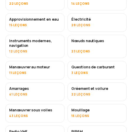
22 LEÇONS
14 LEÇONS
Approvisionnement en eau
Électricité
15 LEÇONS
28 LEÇONS
Instruments modernes,
Nœuds nautiques
navigation
12 LEÇONS
23 LEÇONS
Manœuvrer au moteur
Questions de carburant
11 LEÇONS
3 LEÇONS
Amarrages
Gréement et voilure
41 LEÇONS
22 LEÇONS
Manœuvrer sous voiles
Mouillage
43 LEÇONS
15 LEÇONS
Radio VHF
RIPAM