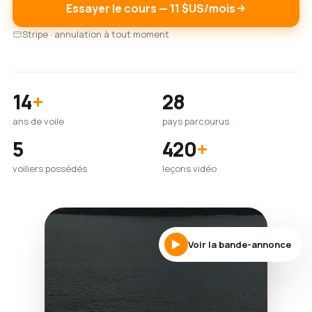
Essayer le cours — 11 $US/mois
Stripe · annulation à tout moment
14
+
28
ans de voile
pays parcourus
5
420
+
voiliers possédés
leçons vidéo
Voir la bande-annonce