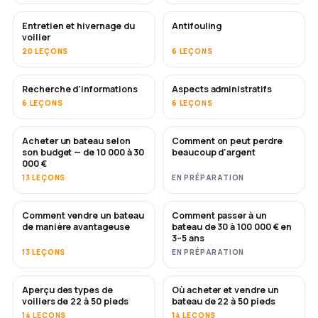
Entretien et hivernage du
Antifouling
BIENTÔT
voilier
20 LEÇONS
6 LEÇONS
Recherche d'informations
Aspects administratifs
6 LEÇONS
6 LEÇONS
Acheter un bateau selon
Comment on peut perdre
BIENTÔT
BIENTÔT
son budget — de 10 000 à 30
beaucoup d'argent
000 €
13 LEÇONS
EN PRÉPARATION
Comment vendre un bateau
Comment passer à un
NOUVEAU
NOUVEAU
de manière avantageuse
bateau de 30 à 100 000 € en
3–5 ans
13 LEÇONS
EN PRÉPARATION
Aperçu des types de
Où acheter et vendre un
BIENTÔT
BIENTÔT
voiliers de 22 à 50 pieds
bateau de 22 à 50 pieds
14 LEÇONS
14 LEÇONS