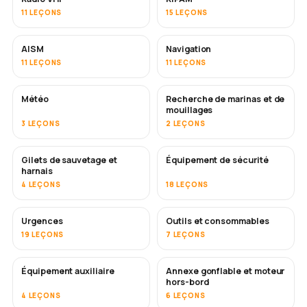
11 LEÇONS
15 LEÇONS
AISM
Navigation
11 LEÇONS
11 LEÇONS
Météo
Recherche de marinas et de
mouillages
3 LEÇONS
2 LEÇONS
Gilets de sauvetage et
Équipement de sécurité
harnais
4 LEÇONS
18 LEÇONS
Urgences
Outils et consommables
19 LEÇONS
7 LEÇONS
Équipement auxiliaire
Annexe gonflable et moteur
hors-bord
4 LEÇONS
6 LEÇONS