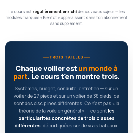
Le cours est
régulièrement enrichi
de nouveaux sujets — les
modules marqués « Bientôt » apparaissent dans ton abonnement
sans supplément.
TROIS TAILLES
Chaque voilier est
un monde à
part
. Le cours t'en montre trois.
Systèmes, budget, conduite, entretien — sur un
voilier de 27 pieds et sur un voilier de 38 pieds, ce
sont des disciplines différentes. Ce n'est pas « la
théorie de la voile en général » — ce sont
les
particularités concrètes de trois classes
différentes
, décortiquées sur de vrais bateaux.