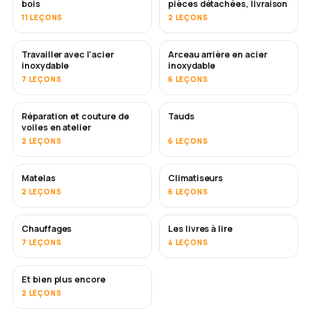
bois
pièces détachées, livraison
11 LEÇONS
2 LEÇONS
Travailler avec l'acier
Arceau arrière en acier
BIENTÔT
inoxydable
inoxydable
7 LEÇONS
6 LEÇONS
Réparation et couture de
Tauds
BIENTÔT
voiles en atelier
2 LEÇONS
6 LEÇONS
Matelas
Climatiseurs
BIENTÔT
2 LEÇONS
6 LEÇONS
Chauffages
Les livres à lire
BIENTÔT
BIENTÔT
7 LEÇONS
4 LEÇONS
Et bien plus encore
BIENTÔT
2 LEÇONS