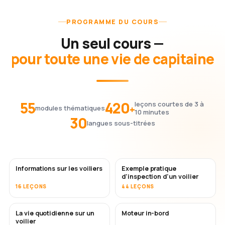
PROGRAMME DU COURS
Un seul cours —
pour toute une vie de capitaine
55
420
leçons courtes de 3 à
+
modules thématiques
10 minutes
30
langues sous-titrées
Informations sur les voiliers
Exemple pratique
d'inspection d'un voilier
16 LEÇONS
44 LEÇONS
La vie quotidienne sur un
Moteur in-bord
voilier