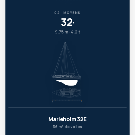
02 · MOYENS
32
′
9,75 m · 4,2 t
Marieholm 32E
36 m² de voiles