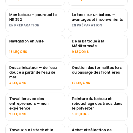
Mon bateau — pourquoi le
Le teck sur un bateau —
BIENTÔT
BIENTÔT
HR 382
avantages et inconvénients
EN PRÉPARATION
EN PRÉPARATION
Navigation en Asie
De la Baltique à la
BIENTÔT
BIENTÔT
Méditerranée
13 LEÇONS
9 LEÇONS
Dessalinisateur — de l'eau
Gestion des formalités lors
BIENTÔT
douce à partir de l'eau de
du passage des frontières
mer
4 LEÇONS
12 LEÇONS
Travailler avec des
Peinture du bateau et
BIENTÔT
BIENTÔT
entrepreneurs — mon
rebouchage des trous dans
expérience
le polyester
9 LEÇONS
5 LEÇONS
Travaux sur le teck et le
Achat et sélection de
BIENTÔT