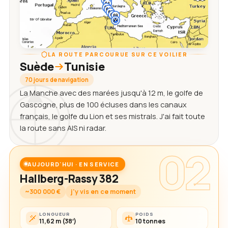
LA ROUTE PARCOURUE SUR CE VOILIER
Suède
Tunisie
70 jours de navigation
La Manche avec des marées jusqu'à 12 m, le golfe de
Gascogne, plus de 100 écluses dans les canaux
français, le golfe du Lion et ses mistrals. J'ai fait toute
la route sans AIS ni radar.
02
AUJOURD'HUI · EN SERVICE
Hallberg-Rassy 382
~300 000 €
j'y vis en ce moment
LONGUEUR
POIDS
11,62 m (38′)
10 tonnes