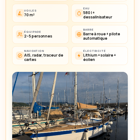
EAU
VOILES
580 l +
70 m²
dessalinisateur
BARRE
ÉQUIPAGE
Barre à roue + pilote
2–5 personnes
automatique
NAVIGATION
ÉLECTRICITÉ
AIS, radar, traceur de
Lithium + solaire +
cartes
éolien