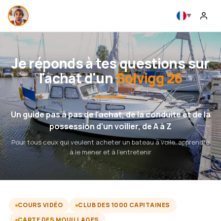
Je réponds à tes questions sur
l'achat d'un
Solvigg 26
Un guide pas à pas de l'achat, de la conduite et de la
possession d'un voilier, de A à Z
Pour tous ceux qui veulent acheter un bateau à voile, apprendre
à le mener et à l'entretenir
COURS VIDÉO
CLUB DES 1000 CAPITAINES
CARTE DES MOUILLAGES