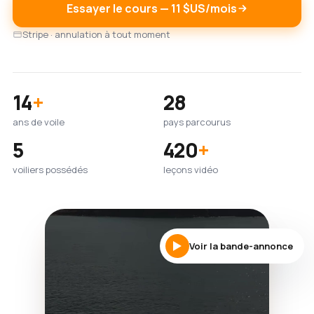
Essayer le cours — 11 $US/mois
Stripe · annulation à tout moment
14
+
28
ans de voile
pays parcourus
5
420
+
voiliers possédés
leçons vidéo
Voir la bande-annonce