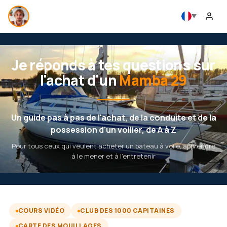
Je réponds à tes questions sur
l'achat d'un
Mamba 29
Un guide pas à pas de l'achat, de la conduite et de la
possession d'un voilier, de A à Z
Pour tous ceux qui veulent acheter un bateau à voile, apprendre
à le mener et à l'entretenir
COURS VIDÉO
CLUB DES 1000 CAPITAINES
CARTE DES MOUILLAGES