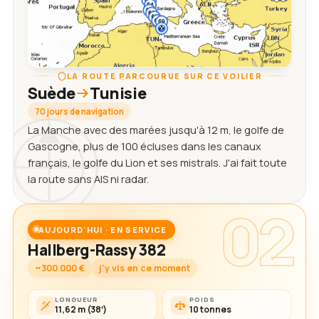
LA ROUTE PARCOURUE SUR CE VOILIER
Suède
Tunisie
70 jours de navigation
La Manche avec des marées jusqu'à 12 m, le golfe de
Gascogne, plus de 100 écluses dans les canaux
français, le golfe du Lion et ses mistrals. J'ai fait toute
la route sans AIS ni radar.
02
AUJOURD'HUI · EN SERVICE
Hallberg-Rassy 382
~300 000 €
j'y vis en ce moment
LONGUEUR
POIDS
11,62 m (38′)
10 tonnes