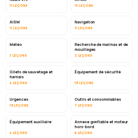
11 LEÇONS
15 LEÇONS
AISM
Navigation
11 LEÇONS
11 LEÇONS
Météo
Recherche de marinas et de
mouillages
3 LEÇONS
2 LEÇONS
Gilets de sauvetage et
Équipement de sécurité
harnais
4 LEÇONS
18 LEÇONS
Urgences
Outils et consommables
19 LEÇONS
7 LEÇONS
Équipement auxiliaire
Annexe gonflable et moteur
hors-bord
4 LEÇONS
6 LEÇONS