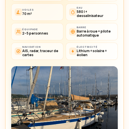
EAU
VOILES
580 l +
70 m²
dessalinisateur
BARRE
ÉQUIPAGE
Barre à roue + pilote
2–5 personnes
automatique
NAVIGATION
ÉLECTRICITÉ
AIS, radar, traceur de
Lithium + solaire +
cartes
éolien