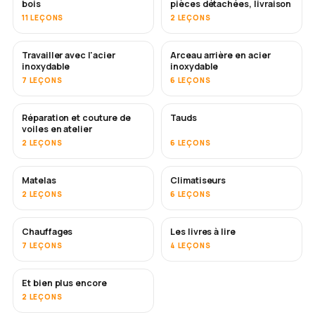
bois
pièces détachées, livraison
11 LEÇONS
2 LEÇONS
Travailler avec l'acier
Arceau arrière en acier
BIENTÔT
inoxydable
inoxydable
7 LEÇONS
6 LEÇONS
Réparation et couture de
Tauds
BIENTÔT
voiles en atelier
2 LEÇONS
6 LEÇONS
Matelas
Climatiseurs
BIENTÔT
2 LEÇONS
6 LEÇONS
Chauffages
Les livres à lire
BIENTÔT
BIENTÔT
7 LEÇONS
4 LEÇONS
Et bien plus encore
BIENTÔT
2 LEÇONS