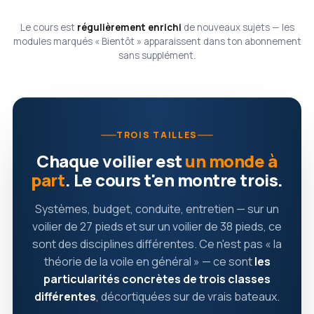
Le cours est
régulièrement enrichi
de nouveaux sujets — les
modules marqués « Bientôt » apparaissent dans ton abonnement
sans supplément.
TROIS TAILLES
Chaque voilier est
un monde à
part
. Le cours t'en montre trois.
Systèmes, budget, conduite, entretien — sur un
voilier de 27 pieds et sur un voilier de 38 pieds, ce
sont des disciplines différentes. Ce n'est pas « la
théorie de la voile en général » — ce sont
les
particularités concrètes de trois classes
différentes
, décortiquées sur de vrais bateaux.