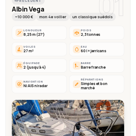
01
PRÉCÉDENT
Albin Vega
~10 000 €
mon 4e voilier
un classique suédois
LONGUEUR
POIDS
8,25 m (27′)
2,3 tonnes
VOILES
EAU
27 m²
60 l + jerricans
ÉQUIPAGE
BARRE
2 (jusqu'à 4)
Barre franche
RÉPARATIONS
NAVIGATION
Simples et bon
Ni AIS ni radar
marché