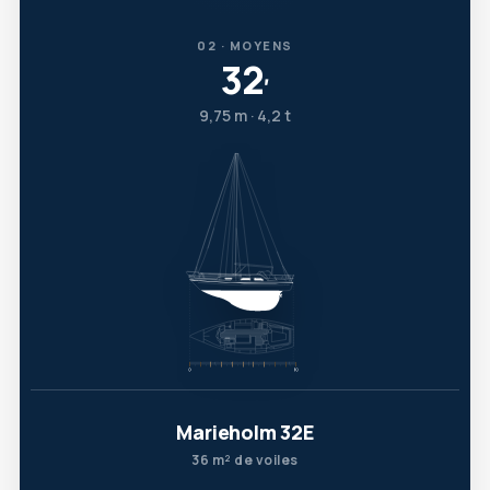
02 · MOYENS
32
′
9,75 m · 4,2 t
Marieholm 32E
36 m² de voiles