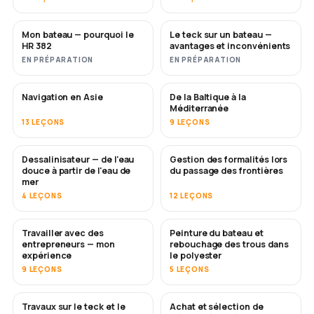
Mon bateau — pourquoi le
Le teck sur un bateau —
BIENTÔT
BIENTÔT
HR 382
avantages et inconvénients
EN PRÉPARATION
EN PRÉPARATION
Navigation en Asie
De la Baltique à la
BIENTÔT
BIENTÔT
Méditerranée
13 LEÇONS
9 LEÇONS
Dessalinisateur — de l'eau
Gestion des formalités lors
BIENTÔT
douce à partir de l'eau de
du passage des frontières
mer
4 LEÇONS
12 LEÇONS
Travailler avec des
Peinture du bateau et
BIENTÔT
BIENTÔT
entrepreneurs — mon
rebouchage des trous dans
expérience
le polyester
9 LEÇONS
5 LEÇONS
Travaux sur le teck et le
Achat et sélection de
BIENTÔT