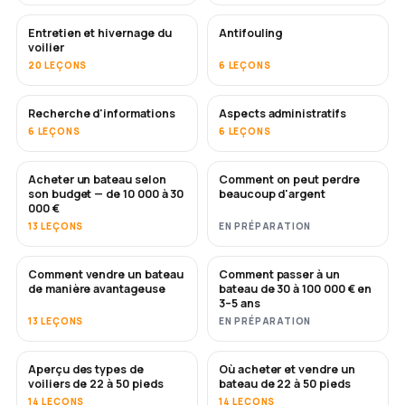
Entretien et hivernage du
Antifouling
BIENTÔT
voilier
20 LEÇONS
6 LEÇONS
Recherche d'informations
Aspects administratifs
6 LEÇONS
6 LEÇONS
Acheter un bateau selon
Comment on peut perdre
BIENTÔT
BIENTÔT
son budget — de 10 000 à 30
beaucoup d'argent
000 €
13 LEÇONS
EN PRÉPARATION
Comment vendre un bateau
Comment passer à un
NOUVEAU
NOUVEAU
de manière avantageuse
bateau de 30 à 100 000 € en
3–5 ans
13 LEÇONS
EN PRÉPARATION
Aperçu des types de
Où acheter et vendre un
BIENTÔT
BIENTÔT
voiliers de 22 à 50 pieds
bateau de 22 à 50 pieds
14 LEÇONS
14 LEÇONS