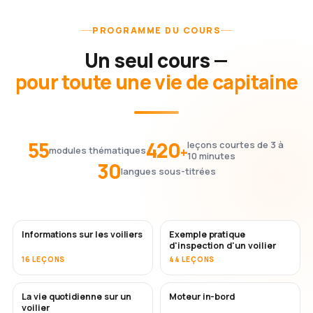
PROGRAMME DU COURS
Un seul cours —
pour toute une vie de capitaine
55
420
leçons courtes de 3 à
+
modules thématiques
10 minutes
30
langues sous-titrées
Informations sur les voiliers
Exemple pratique
d'inspection d'un voilier
16 LEÇONS
44 LEÇONS
La vie quotidienne sur un
Moteur in-bord
voilier