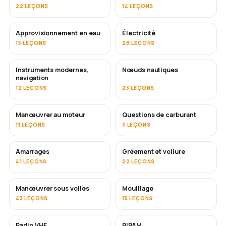
22 LEÇONS
14 LEÇONS
Approvisionnement en eau
Électricité
15 LEÇONS
28 LEÇONS
Instruments modernes,
Nœuds nautiques
navigation
12 LEÇONS
23 LEÇONS
Manœuvrer au moteur
Questions de carburant
11 LEÇONS
3 LEÇONS
Amarrages
Gréement et voilure
41 LEÇONS
22 LEÇONS
Manœuvrer sous voiles
Mouillage
43 LEÇONS
15 LEÇONS
Radio VHF
RIPAM