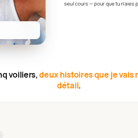
seul cours — pour que tu n'aies p
q voiliers,
deux histoires que je vais
détail
.
s