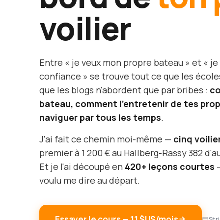
voilier
Entre « je veux mon propre bateau » et « je
confiance » se trouve tout ce que les école
que les blogs n'abordent que par bribes :
co
bateau, comment l'entretenir de tes pr
naviguer par tous les temps
.
J'ai fait ce chemin moi-même —
cinq voilie
premier à 1 200 € au Hallberg-Rassy 382 d'au
Et je l'ai découpé en
420+ leçons courtes
—
voulu me dire au départ.
Essayer le cours — 11 $US/mois
Str