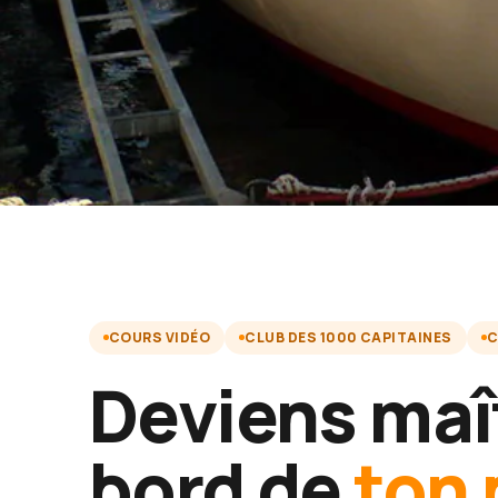
COURS VIDÉO
CLUB DES 1000 CAPITAINES
C
Deviens maî
bord de
ton 