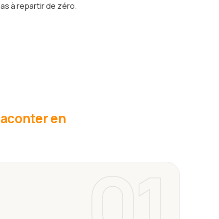
as à repartir de zéro.
 raconter en
01