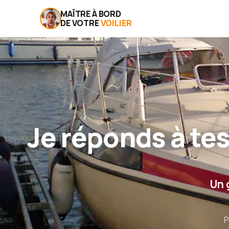
MAÎTRE À BORD
DE VOTRE
VOILIER
Je réponds à tes
Un 
P