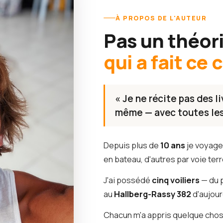
À PROPOS DE L'AUTEUR
Pas un théor
qui a fait ce
« Je ne récite pas des l
même — avec toutes les 
Depuis plus de
10 ans
je voyage 
en bateau, d'autres par voie terr
J'ai possédé
cinq voiliers
— du 
au
Hallberg-Rassy 382
d'aujour
Chacun m'a appris quelque chos