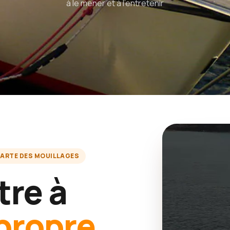
à le mener et à l'entretenir
ARTE DES MOUILLAGES
tre à
propre