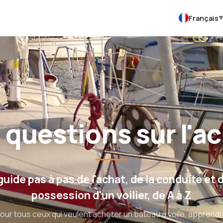
Français
 questions sur l'a
guide pas à pas de l'achat, de la conduite et d
possession d'un voilier, de A à Z
our tous ceux qui veulent acheter un bateau à voile, apprend