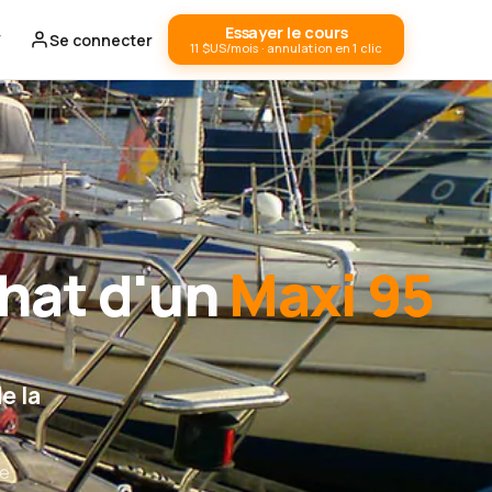
Essayer le cours
Se connecter
11 $US/mois · annulation en 1 clic
chat d'un
Maxi 95
e la
re