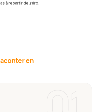
as à repartir de zéro.
 raconter en
01