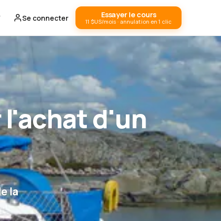
Essayer le cours
Se connecter
11 $US/mois · annulation en 1 clic
 l'achat d'un
e la