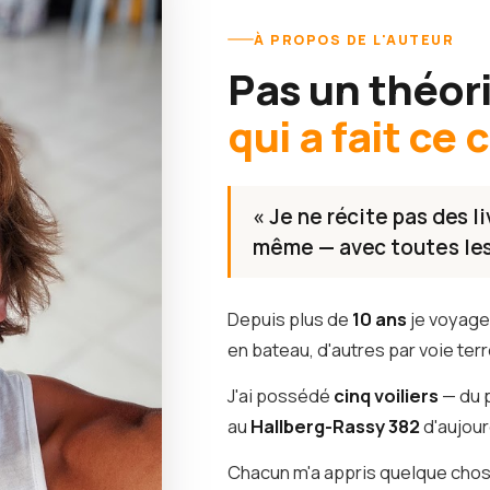
À PROPOS DE L'AUTEUR
Pas un théor
qui a fait ce
« Je ne récite pas des l
même — avec toutes les 
Depuis plus de
10 ans
je voyage 
en bateau, d'autres par voie terr
J'ai possédé
cinq voiliers
— du 
au
Hallberg-Rassy 382
d'aujour
Chacun m'a appris quelque chos