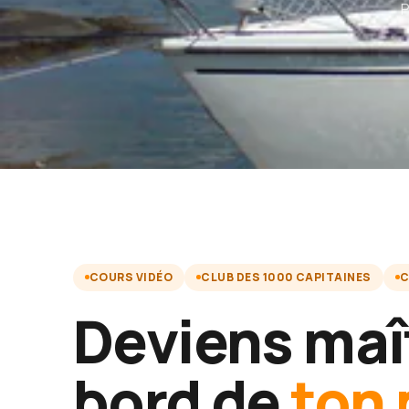
P
COURS VIDÉO
CLUB DES 1000 CAPITAINES
C
Deviens maî
bord de
ton 