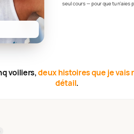
seul cours — pour que tu n'aies p
q voiliers,
deux histoires que je vais
détail
.
s