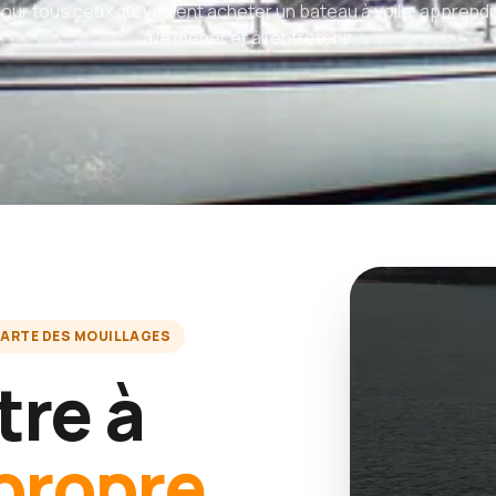
our tous ceux qui veulent acheter un bateau à voile, apprend
à le mener et à l'entretenir
ARTE DES MOUILLAGES
tre à
propre