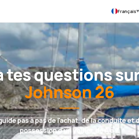
Français
 tes questions sur
Johnson 26
guide pas à pas de l'achat, de la conduite et d
possession d'un voilier, de A à Z