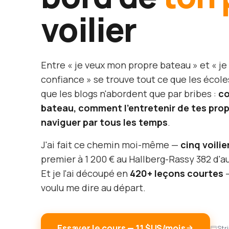
voilier
Entre « je veux mon propre bateau » et « je
confiance » se trouve tout ce que les école
que les blogs n'abordent que par bribes :
co
bateau, comment l'entretenir de tes pr
naviguer par tous les temps
.
J'ai fait ce chemin moi-même —
cinq voilie
premier à 1 200 € au Hallberg-Rassy 382 d'au
Et je l'ai découpé en
420+ leçons courtes
—
voulu me dire au départ.
Essayer le cours — 11 $US/mois
Str