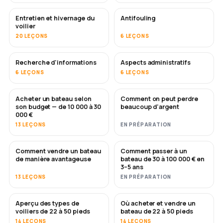
Entretien et hivernage du
Antifouling
BIENTÔT
voilier
20 LEÇONS
6 LEÇONS
Recherche d'informations
Aspects administratifs
6 LEÇONS
6 LEÇONS
Acheter un bateau selon
Comment on peut perdre
BIENTÔT
BIENTÔT
son budget — de 10 000 à 30
beaucoup d'argent
000 €
13 LEÇONS
EN PRÉPARATION
Comment vendre un bateau
Comment passer à un
NOUVEAU
NOUVEAU
de manière avantageuse
bateau de 30 à 100 000 € en
3–5 ans
13 LEÇONS
EN PRÉPARATION
Aperçu des types de
Où acheter et vendre un
BIENTÔT
BIENTÔT
voiliers de 22 à 50 pieds
bateau de 22 à 50 pieds
14 LEÇONS
14 LEÇONS