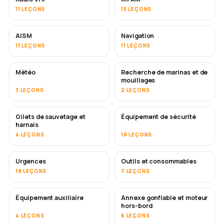
11 LEÇONS
15 LEÇONS
AISM
Navigation
11 LEÇONS
11 LEÇONS
Météo
Recherche de marinas et de
mouillages
3 LEÇONS
2 LEÇONS
Gilets de sauvetage et
Équipement de sécurité
harnais
4 LEÇONS
18 LEÇONS
Urgences
Outils et consommables
19 LEÇONS
7 LEÇONS
Équipement auxiliaire
Annexe gonflable et moteur
hors-bord
4 LEÇONS
6 LEÇONS