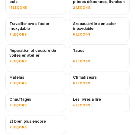
bois
pièces détachées, livraison
11 LEÇONS
2 LEÇONS
Travailler avec l'acier
Arceau arrière en acier
BIENTÔT
inoxydable
inoxydable
7 LEÇONS
6 LEÇONS
Réparation et couture de
Tauds
BIENTÔT
voiles en atelier
2 LEÇONS
6 LEÇONS
Matelas
Climatiseurs
BIENTÔT
2 LEÇONS
6 LEÇONS
Chauffages
Les livres à lire
BIENTÔT
BIENTÔT
7 LEÇONS
4 LEÇONS
Et bien plus encore
BIENTÔT
2 LEÇONS