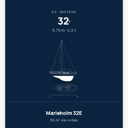
02 · MOYENS
32
′
9,75 m · 4,2 t
Marieholm 32E
36 m² de voiles