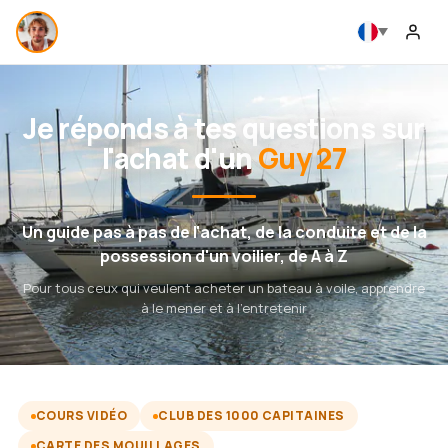
Je réponds à tes questions sur
l'achat d'un
Guy 27
Un guide pas à pas de l'achat, de la conduite et de la
possession d'un voilier, de A à Z
Pour tous ceux qui veulent acheter un bateau à voile, apprendre
à le mener et à l'entretenir
COURS VIDÉO
CLUB DES 1000 CAPITAINES
CARTE DES MOUILLAGES