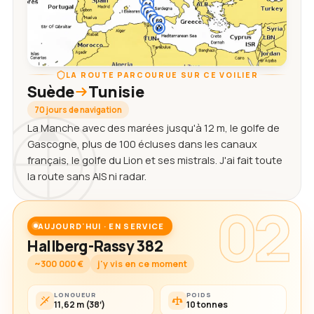
LA ROUTE PARCOURUE SUR CE VOILIER
Suède
Tunisie
70 jours de navigation
La Manche avec des marées jusqu'à 12 m, le golfe de
Gascogne, plus de 100 écluses dans les canaux
français, le golfe du Lion et ses mistrals. J'ai fait toute
la route sans AIS ni radar.
02
AUJOURD'HUI · EN SERVICE
Hallberg-Rassy 382
~300 000 €
j'y vis en ce moment
LONGUEUR
POIDS
11,62 m (38′)
10 tonnes