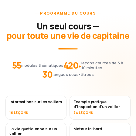
PROGRAMME DU COURS
Un seul cours —
pour toute une vie de capitaine
55
420
leçons courtes de 3 à
+
modules thématiques
10 minutes
30
langues sous-titrées
Informations sur les voiliers
Exemple pratique
d'inspection d'un voilier
16 LEÇONS
44 LEÇONS
La vie quotidienne sur un
Moteur in-bord
voilier