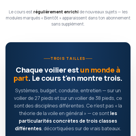
Le cours est
régulièrement enrichi
de nouveaux sujets — les
modules marqués « Bientôt » apparaissent dans ton abonnement
sans supplément.
TROIS TAILLES
Chaque voilier est
un monde à
part
. Le cours t'en montre trois.
Systèmes, budget, conduite, entretien — sur un
voilier de 27 pieds et sur un voilier de 38 pieds, ce
sont des disciplines différentes. Ce n'est pas « la
théorie de la voile en général » — ce sont
les
particularités concrètes de trois classes
différentes
, décortiquées sur de vrais bateaux.