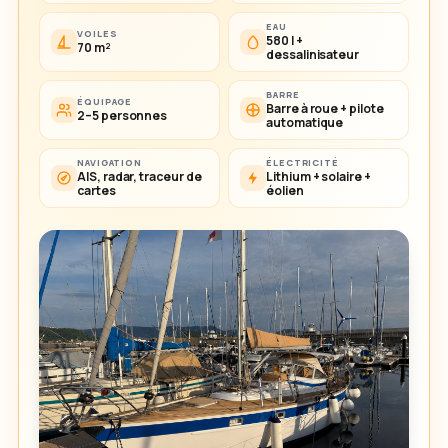
EAU
VOILES
580 l +
70 m²
dessalinisateur
BARRE
ÉQUIPAGE
Barre à roue + pilote
2–5 personnes
automatique
NAVIGATION
ÉLECTRICITÉ
AIS, radar, traceur de
Lithium + solaire +
cartes
éolien