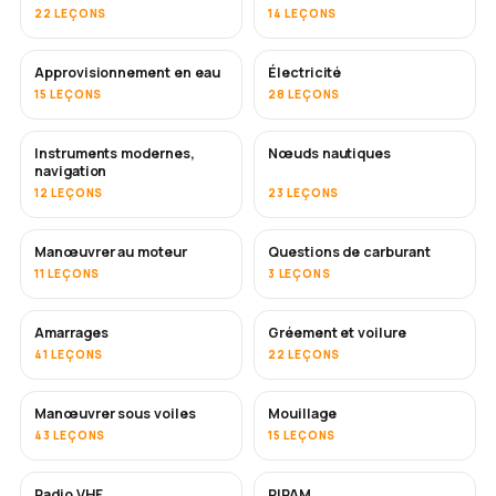
22 LEÇONS
14 LEÇONS
Approvisionnement en eau
Électricité
15 LEÇONS
28 LEÇONS
Instruments modernes,
Nœuds nautiques
navigation
12 LEÇONS
23 LEÇONS
Manœuvrer au moteur
Questions de carburant
11 LEÇONS
3 LEÇONS
Amarrages
Gréement et voilure
41 LEÇONS
22 LEÇONS
Manœuvrer sous voiles
Mouillage
43 LEÇONS
15 LEÇONS
Radio VHF
RIPAM