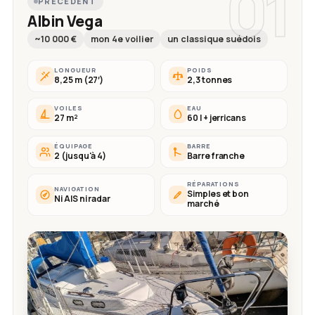
01
PRÉCÉDENT
Albin Vega
~10 000 €
mon 4e voilier
un classique suédois
LONGUEUR
POIDS
8,25 m (27′)
2,3 tonnes
VOILES
EAU
27 m²
60 l + jerricans
ÉQUIPAGE
BARRE
2 (jusqu'à 4)
Barre franche
RÉPARATIONS
NAVIGATION
Simples et bon
Ni AIS ni radar
marché