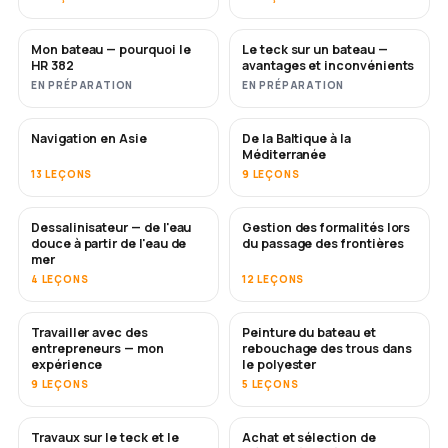
Mon bateau — pourquoi le
Le teck sur un bateau —
BIENTÔT
BIENTÔT
HR 382
avantages et inconvénients
EN PRÉPARATION
EN PRÉPARATION
Navigation en Asie
De la Baltique à la
BIENTÔT
BIENTÔT
Méditerranée
13 LEÇONS
9 LEÇONS
Dessalinisateur — de l'eau
Gestion des formalités lors
BIENTÔT
douce à partir de l'eau de
du passage des frontières
mer
4 LEÇONS
12 LEÇONS
Travailler avec des
Peinture du bateau et
BIENTÔT
BIENTÔT
entrepreneurs — mon
rebouchage des trous dans
expérience
le polyester
9 LEÇONS
5 LEÇONS
Travaux sur le teck et le
Achat et sélection de
BIENTÔT