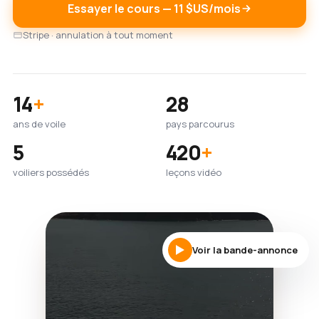
Essayer le cours — 11 $US/mois
Stripe · annulation à tout moment
14
+
28
ans de voile
pays parcourus
5
420
+
voiliers possédés
leçons vidéo
Voir la bande-annonce