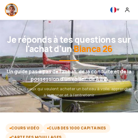
Je réponds à tes questions sur
l'achat d'un
Bianca 26
Un guide pas à pas de l'achat, de la conduite et de la
possession d'un voilier, de A à Z
Pour tous ceux qui veulent acheter un bateau à voile, apprendre
à le mener et à l'entretenir
COURS VIDÉO
CLUB DES 1000 CAPITAINES
CARTE DES MOUILLAGES