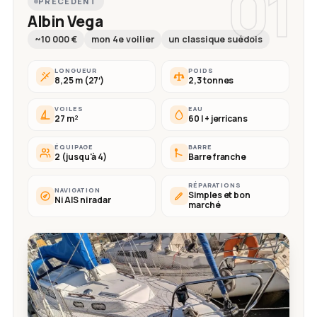
01
PRÉCÉDENT
Albin Vega
~10 000 €
mon 4e voilier
un classique suédois
LONGUEUR
POIDS
8,25 m (27′)
2,3 tonnes
VOILES
EAU
27 m²
60 l + jerricans
ÉQUIPAGE
BARRE
2 (jusqu'à 4)
Barre franche
RÉPARATIONS
NAVIGATION
Simples et bon
Ni AIS ni radar
marché