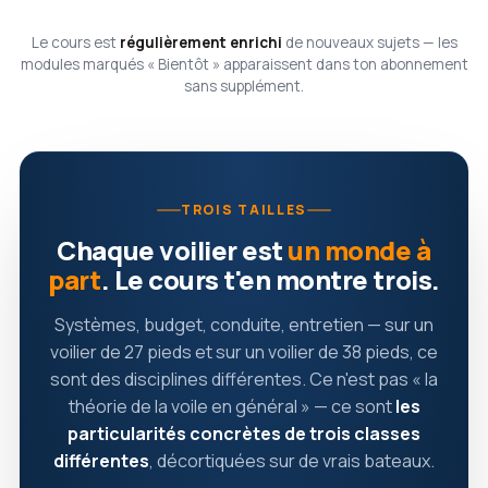
Le cours est
régulièrement enrichi
de nouveaux sujets — les
modules marqués « Bientôt » apparaissent dans ton abonnement
sans supplément.
TROIS TAILLES
Chaque voilier est
un monde à
part
. Le cours t'en montre trois.
Systèmes, budget, conduite, entretien — sur un
voilier de 27 pieds et sur un voilier de 38 pieds, ce
sont des disciplines différentes. Ce n'est pas « la
théorie de la voile en général » — ce sont
les
particularités concrètes de trois classes
différentes
, décortiquées sur de vrais bateaux.