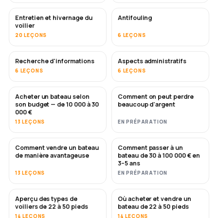
Entretien et hivernage du
Antifouling
BIENTÔT
voilier
20 LEÇONS
6 LEÇONS
Recherche d'informations
Aspects administratifs
6 LEÇONS
6 LEÇONS
Acheter un bateau selon
Comment on peut perdre
BIENTÔT
BIENTÔT
son budget — de 10 000 à 30
beaucoup d'argent
000 €
13 LEÇONS
EN PRÉPARATION
Comment vendre un bateau
Comment passer à un
NOUVEAU
NOUVEAU
de manière avantageuse
bateau de 30 à 100 000 € en
3–5 ans
13 LEÇONS
EN PRÉPARATION
Aperçu des types de
Où acheter et vendre un
BIENTÔT
BIENTÔT
voiliers de 22 à 50 pieds
bateau de 22 à 50 pieds
14 LEÇONS
14 LEÇONS