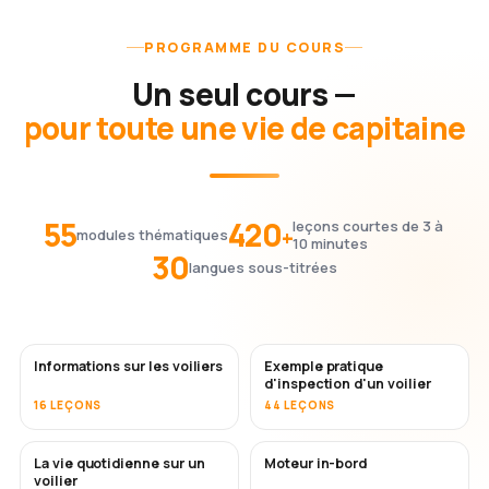
PROGRAMME DU COURS
Un seul cours —
pour toute une vie de capitaine
55
420
leçons courtes de 3 à
+
modules thématiques
10 minutes
30
langues sous-titrées
Informations sur les voiliers
Exemple pratique
d'inspection d'un voilier
16 LEÇONS
44 LEÇONS
La vie quotidienne sur un
Moteur in-bord
voilier