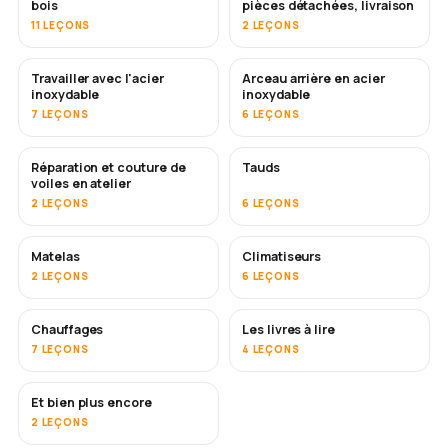
bois
pièces détachées, livraison
11 LEÇONS
2 LEÇONS
Travailler avec l'acier
Arceau arrière en acier
BIENTÔT
inoxydable
inoxydable
7 LEÇONS
6 LEÇONS
Réparation et couture de
Tauds
BIENTÔT
voiles en atelier
2 LEÇONS
6 LEÇONS
Matelas
Climatiseurs
BIENTÔT
2 LEÇONS
6 LEÇONS
Chauffages
Les livres à lire
BIENTÔT
BIENTÔT
7 LEÇONS
4 LEÇONS
Et bien plus encore
BIENTÔT
2 LEÇONS