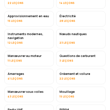
22 LEÇONS
14 LEÇONS
Approvisionnement en eau
Électricité
15 LEÇONS
28 LEÇONS
Instruments modernes,
Nœuds nautiques
navigation
12 LEÇONS
23 LEÇONS
Manœuvrer au moteur
Questions de carburant
11 LEÇONS
3 LEÇONS
Amarrages
Gréement et voilure
41 LEÇONS
22 LEÇONS
Manœuvrer sous voiles
Mouillage
43 LEÇONS
15 LEÇONS
Radio VHF
RIPAM