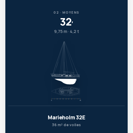
02 · MOYENS
32
′
9,75 m · 4,2 t
Marieholm 32E
36 m² de voiles