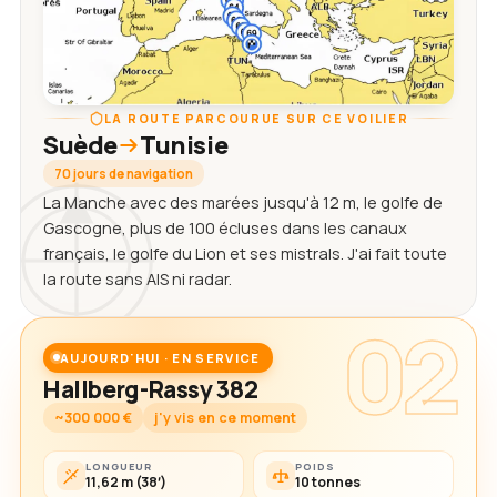
LA ROUTE PARCOURUE SUR CE VOILIER
Suède
Tunisie
70 jours de navigation
La Manche avec des marées jusqu'à 12 m, le golfe de
Gascogne, plus de 100 écluses dans les canaux
français, le golfe du Lion et ses mistrals. J'ai fait toute
la route sans AIS ni radar.
02
AUJOURD'HUI · EN SERVICE
Hallberg-Rassy 382
~300 000 €
j'y vis en ce moment
LONGUEUR
POIDS
11,62 m (38′)
10 tonnes