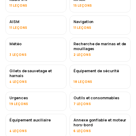
11 LEÇONS
15 LEÇONS
AISM
Navigation
11 LEÇONS
11 LEÇONS
Météo
Recherche de marinas et de
mouillages
3 LEÇONS
2 LEÇONS
Gilets de sauvetage et
Équipement de sécurité
harnais
4 LEÇONS
18 LEÇONS
Urgences
Outils et consommables
19 LEÇONS
7 LEÇONS
Équipement auxiliaire
Annexe gonflable et moteur
hors-bord
4 LEÇONS
6 LEÇONS