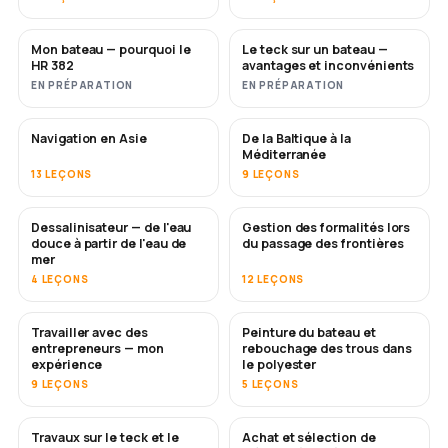
Mon bateau — pourquoi le
Le teck sur un bateau —
BIENTÔT
BIENTÔT
HR 382
avantages et inconvénients
EN PRÉPARATION
EN PRÉPARATION
Navigation en Asie
De la Baltique à la
BIENTÔT
BIENTÔT
Méditerranée
13 LEÇONS
9 LEÇONS
Dessalinisateur — de l'eau
Gestion des formalités lors
BIENTÔT
douce à partir de l'eau de
du passage des frontières
mer
4 LEÇONS
12 LEÇONS
Travailler avec des
Peinture du bateau et
BIENTÔT
BIENTÔT
entrepreneurs — mon
rebouchage des trous dans
expérience
le polyester
9 LEÇONS
5 LEÇONS
Travaux sur le teck et le
Achat et sélection de
BIENTÔT