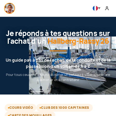
Je réponds à tes questions sur
l'achat d'un
Hallberg-Rassy 26
Un guide pas à pas de l'achat, de la conduite et de la
possession d'un voilier, de A à Z
Pour tous ceux qui veulent acheter un bateau à voile, apprendre
à le mener et à l'entretenir
COURS VIDÉO
CLUB DES 1000 CAPITAINES
CARTE DES MOUILLAGES