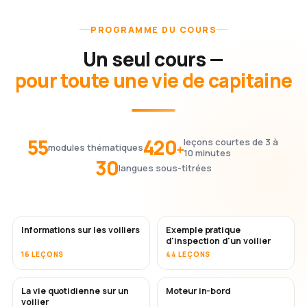
PROGRAMME DU COURS
Un seul cours —
pour toute une vie de capitaine
55
420
leçons courtes de 3 à
+
modules thématiques
10 minutes
30
langues sous-titrées
Informations sur les voiliers
Exemple pratique
d'inspection d'un voilier
16 LEÇONS
44 LEÇONS
La vie quotidienne sur un
Moteur in-bord
voilier