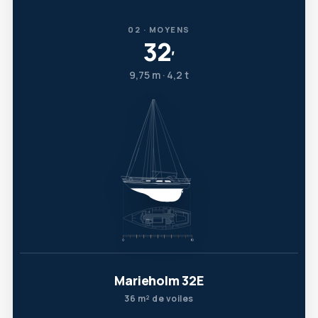
02 · MOYENS
32
′
9,75 m · 4,2 t
Marieholm 32E
36 m² de voiles