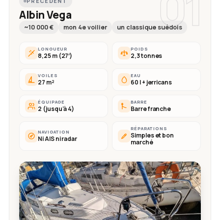
01
PRÉCÉDENT
Albin Vega
~10 000 €
mon 4e voilier
un classique suédois
LONGUEUR
POIDS
8,25 m (27′)
2,3 tonnes
VOILES
EAU
27 m²
60 l + jerricans
ÉQUIPAGE
BARRE
2 (jusqu'à 4)
Barre franche
RÉPARATIONS
NAVIGATION
Simples et bon
Ni AIS ni radar
marché