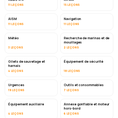
11 LEÇONS
15 LEÇONS
AISM
Navigation
11 LEÇONS
11 LEÇONS
Météo
Recherche de marinas et de
mouillages
3 LEÇONS
2 LEÇONS
Gilets de sauvetage et
Équipement de sécurité
harnais
4 LEÇONS
18 LEÇONS
Urgences
Outils et consommables
19 LEÇONS
7 LEÇONS
Équipement auxiliaire
Annexe gonflable et moteur
hors-bord
4 LEÇONS
6 LEÇONS