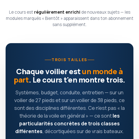
Le cours est
régulièrement enrichi
de nouveaux sujets — les
modules marqués « Bientôt » apparaissent dans ton abonnement
sans supplément.
TROIS TAILLES
Chaque voilier est
un monde à
part
. Le cours t'en montre trois.
Systèmes, budget, conduite, entretien — sur un
voilier de 27 pieds et sur un voilier de 38 pieds, ce
sont des disciplines différentes. Ce n'est pas « la
théorie de la voile en général » — ce sont
les
particularités concrètes de trois classes
différentes
, décortiquées sur de vrais bateaux.