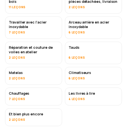
bois
pièces détachées, livraison
11 LEÇONS
2 LEÇONS
Travailler avec l'acier
Arceau arrière en acier
BIENTÔT
inoxydable
inoxydable
7 LEÇONS
6 LEÇONS
Réparation et couture de
Tauds
BIENTÔT
voiles en atelier
2 LEÇONS
6 LEÇONS
Matelas
Climatiseurs
BIENTÔT
2 LEÇONS
6 LEÇONS
Chauffages
Les livres à lire
BIENTÔT
BIENTÔT
7 LEÇONS
4 LEÇONS
Et bien plus encore
BIENTÔT
2 LEÇONS