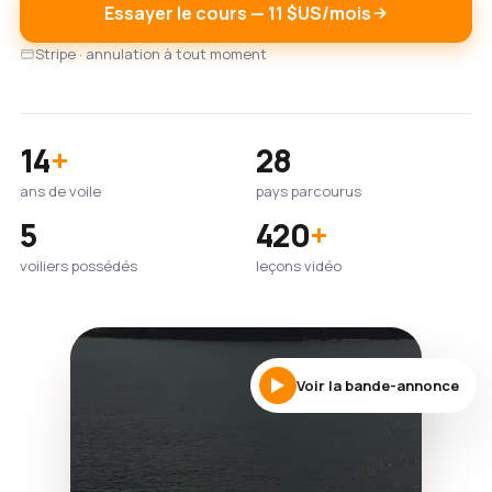
Essayer le cours — 11 $US/mois
Stripe · annulation à tout moment
14
+
28
ans de voile
pays parcourus
5
420
+
voiliers possédés
leçons vidéo
Voir la bande-annonce