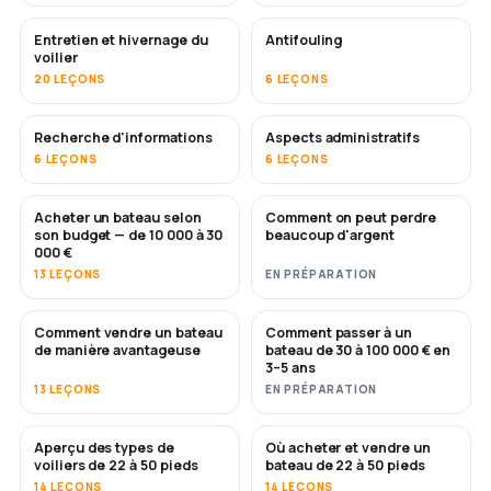
Entretien et hivernage du
Antifouling
BIENTÔT
voilier
20 LEÇONS
6 LEÇONS
Recherche d'informations
Aspects administratifs
6 LEÇONS
6 LEÇONS
Acheter un bateau selon
Comment on peut perdre
BIENTÔT
BIENTÔT
son budget — de 10 000 à 30
beaucoup d'argent
000 €
13 LEÇONS
EN PRÉPARATION
Comment vendre un bateau
Comment passer à un
NOUVEAU
NOUVEAU
de manière avantageuse
bateau de 30 à 100 000 € en
3–5 ans
13 LEÇONS
EN PRÉPARATION
Aperçu des types de
Où acheter et vendre un
BIENTÔT
BIENTÔT
voiliers de 22 à 50 pieds
bateau de 22 à 50 pieds
14 LEÇONS
14 LEÇONS