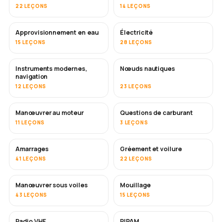
22 LEÇONS
14 LEÇONS
Approvisionnement en eau
Électricité
15 LEÇONS
28 LEÇONS
Instruments modernes,
Nœuds nautiques
navigation
12 LEÇONS
23 LEÇONS
Manœuvrer au moteur
Questions de carburant
11 LEÇONS
3 LEÇONS
Amarrages
Gréement et voilure
41 LEÇONS
22 LEÇONS
Manœuvrer sous voiles
Mouillage
43 LEÇONS
15 LEÇONS
Radio VHF
RIPAM