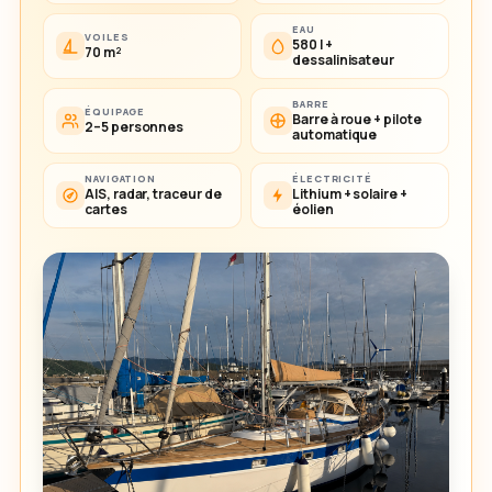
EAU
VOILES
580 l +
70 m²
dessalinisateur
BARRE
ÉQUIPAGE
Barre à roue + pilote
2–5 personnes
automatique
NAVIGATION
ÉLECTRICITÉ
AIS, radar, traceur de
Lithium + solaire +
cartes
éolien