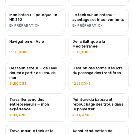
Mon bateau — pourquoi le
Le teck sur un bateau —
BIENTÔT
BIENTÔT
HR 382
avantages et inconvénients
EN PRÉPARATION
EN PRÉPARATION
Navigation en Asie
De la Baltique à la
BIENTÔT
BIENTÔT
Méditerranée
13 LEÇONS
9 LEÇONS
Dessalinisateur — de l'eau
Gestion des formalités lors
BIENTÔT
douce à partir de l'eau de
du passage des frontières
mer
4 LEÇONS
12 LEÇONS
Travailler avec des
Peinture du bateau et
BIENTÔT
BIENTÔT
entrepreneurs — mon
rebouchage des trous dans
expérience
le polyester
9 LEÇONS
5 LEÇONS
Travaux sur le teck et le
Achat et sélection de
BIENTÔT