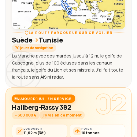
LA ROUTE PARCOURUE SUR CE VOILIER
Suède
Tunisie
70 jours de navigation
La Manche avec des marées jusqu'à 12 m, le golfe de
Gascogne, plus de 100 écluses dans les canaux
français, le golfe du Lion et ses mistrals. J'ai fait toute
la route sans AIS ni radar.
02
AUJOURD'HUI · EN SERVICE
Hallberg-Rassy 382
~300 000 €
j'y vis en ce moment
LONGUEUR
POIDS
11,62 m (38′)
10 tonnes