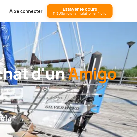
Essayer le cours
Se connecter
11 $US/mois · annulation en 1 clic
achat d'un
Amigo
e la