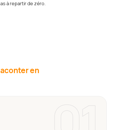
as à repartir de zéro.
 raconter en
01