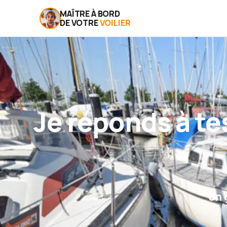
MAÎTRE À BORD
DE VOTRE
VOILIER
Je réponds à te
Un 