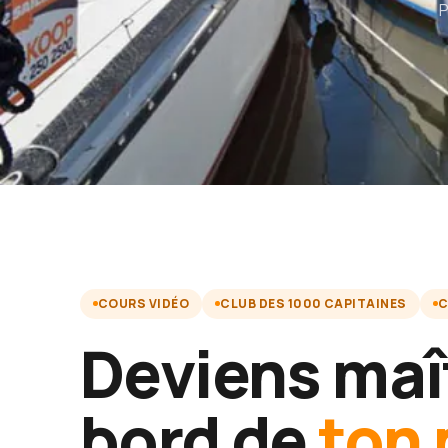
P
COURS VIDÉO
CLUB DES 1000 CAPITAINES
C
Deviens maî
bord de
ton 