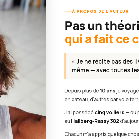
À PROPOS DE L'AUTEUR
Pas un théor
qui a fait ce
« Je ne récite pas des l
même — avec toutes les 
Depuis plus de
10 ans
je voyage 
en bateau, d'autres par voie terr
J'ai possédé
cinq voiliers
— du 
au
Hallberg-Rassy 382
d'aujour
Chacun m'a appris quelque chos