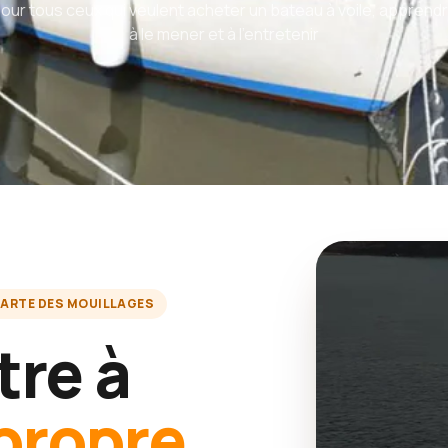
our tous ceux qui veulent acheter un bateau à voile, apprend
à le mener et à l'entretenir
ARTE DES MOUILLAGES
tre à
propre