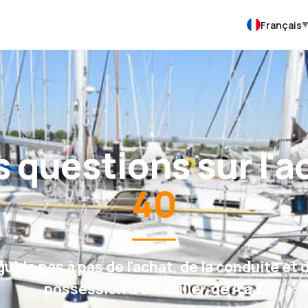
Français
s questions sur l'
40
guide pas à pas de l'achat, de la conduite et d
possession d'un voilier, de A à Z