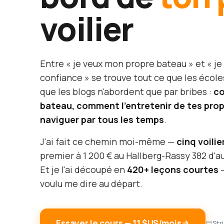
voilier
Entre « je veux mon propre bateau » et « je
confiance » se trouve tout ce que les école
que les blogs n'abordent que par bribes :
co
bateau, comment l'entretenir de tes pr
naviguer par tous les temps
.
J'ai fait ce chemin moi-même —
cinq voilie
premier à 1 200 € au Hallberg-Rassy 382 d'au
Et je l'ai découpé en
420+ leçons courtes
—
voulu me dire au départ.
Essayer le cours — 11 $US/mois
Str