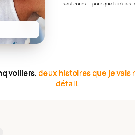
seul cours — pour que tu n'aies p
q voiliers,
deux histoires que je vais
détail
.
s