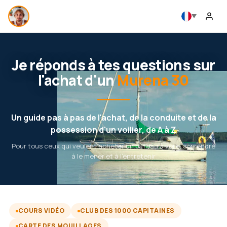
Je réponds à tes questions sur
l'achat d'un
Murena 30
Un guide pas à pas de l'achat, de la conduite et de la
possession d'un voilier, de A à Z
Pour tous ceux qui veulent acheter un bateau à voile, apprendre
à le mener et à l'entretenir
COURS VIDÉO
CLUB DES 1000 CAPITAINES
CARTE DES MOUILLAGES