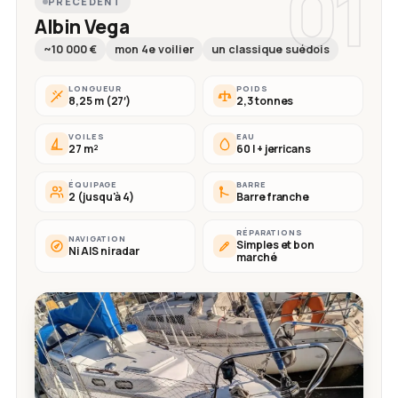
01
PRÉCÉDENT
Albin Vega
~10 000 €
mon 4e voilier
un classique suédois
LONGUEUR
POIDS
8,25 m (27′)
2,3 tonnes
VOILES
EAU
27 m²
60 l + jerricans
ÉQUIPAGE
BARRE
2 (jusqu'à 4)
Barre franche
RÉPARATIONS
NAVIGATION
Simples et bon
Ni AIS ni radar
marché