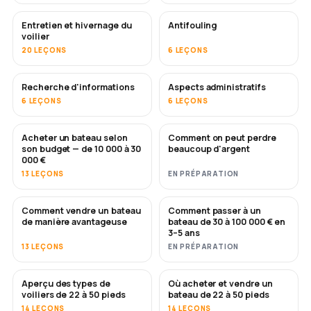
Entretien et hivernage du
Antifouling
BIENTÔT
voilier
20 LEÇONS
6 LEÇONS
Recherche d'informations
Aspects administratifs
6 LEÇONS
6 LEÇONS
Acheter un bateau selon
Comment on peut perdre
BIENTÔT
BIENTÔT
son budget — de 10 000 à 30
beaucoup d'argent
000 €
13 LEÇONS
EN PRÉPARATION
Comment vendre un bateau
Comment passer à un
NOUVEAU
NOUVEAU
de manière avantageuse
bateau de 30 à 100 000 € en
3–5 ans
13 LEÇONS
EN PRÉPARATION
Aperçu des types de
Où acheter et vendre un
BIENTÔT
BIENTÔT
voiliers de 22 à 50 pieds
bateau de 22 à 50 pieds
14 LEÇONS
14 LEÇONS