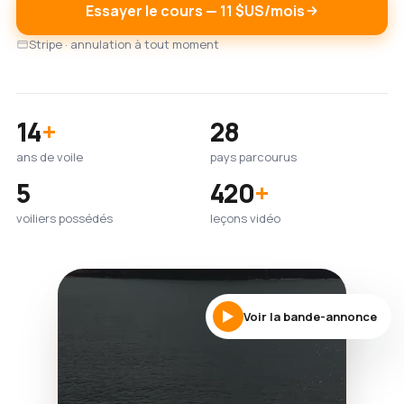
Essayer le cours — 11 $US/mois
Stripe · annulation à tout moment
14
+
28
ans de voile
pays parcourus
5
420
+
voiliers possédés
leçons vidéo
Voir la bande-annonce