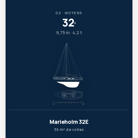
02 · MOYENS
32
′
9,75 m · 4,2 t
Marieholm 32E
36 m² de voiles