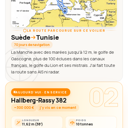
LA ROUTE PARCOURUE SUR CE VOILIER
Suède
Tunisie
70 jours de navigation
La Manche avec des marées jusqu'à 12 m, le golfe de
Gascogne, plus de 100 écluses dans les canaux
français, le golfe du Lion et ses mistrals. J'ai fait toute
la route sans AIS ni radar.
02
AUJOURD'HUI · EN SERVICE
Hallberg-Rassy 382
~300 000 €
j'y vis en ce moment
LONGUEUR
POIDS
11,62 m (38′)
10 tonnes