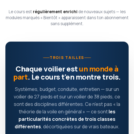
Le cours est
régulièrement enrichi
de nouveaux sujets — les
modules marqués « Bientôt » apparaissent dans ton abonnement
sans supplément.
TROIS TAILLES
Chaque voilier est
un monde à
part
. Le cours t'en montre trois.
Systèmes, budget, conduite, entretien — sur un
voilier de 27 pieds et sur un voilier de 38 pieds, ce
sont des disciplines différentes. Ce n'est pas « la
théorie de la voile en général » — ce sont
les
particularités concrètes de trois classes
différentes
, décortiquées sur de vrais bateaux.