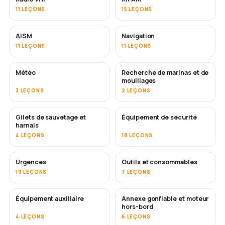
11 LEÇONS
15 LEÇONS
AISM
Navigation
11 LEÇONS
11 LEÇONS
Météo
Recherche de marinas et de
mouillages
3 LEÇONS
2 LEÇONS
Gilets de sauvetage et
Équipement de sécurité
harnais
4 LEÇONS
18 LEÇONS
Urgences
Outils et consommables
19 LEÇONS
7 LEÇONS
Équipement auxiliaire
Annexe gonflable et moteur
hors-bord
4 LEÇONS
6 LEÇONS