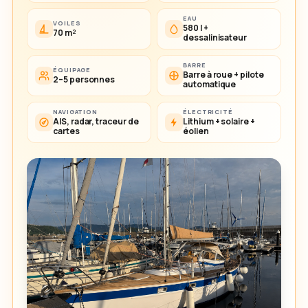
EAU
VOILES
580 l +
70 m²
dessalinisateur
BARRE
ÉQUIPAGE
Barre à roue + pilote
2–5 personnes
automatique
NAVIGATION
ÉLECTRICITÉ
AIS, radar, traceur de
Lithium + solaire +
cartes
éolien