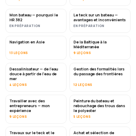
Mon bateau — pourquoi le
Le teck sur un bateau —
BIENTÔT
BIENTÔT
HR 382
avantages et inconvénients
EN PRÉPARATION
EN PRÉPARATION
Navigation en Asie
De la Baltique à la
BIENTÔT
BIENTÔT
Méditerranée
13 LEÇONS
9 LEÇONS
Dessalinisateur — de l'eau
Gestion des formalités lors
BIENTÔT
douce à partir de l'eau de
du passage des frontières
mer
4 LEÇONS
12 LEÇONS
Travailler avec des
Peinture du bateau et
BIENTÔT
BIENTÔT
entrepreneurs — mon
rebouchage des trous dans
expérience
le polyester
9 LEÇONS
5 LEÇONS
Travaux sur le teck et le
Achat et sélection de
BIENTÔT