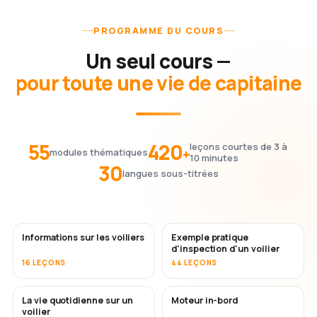
PROGRAMME DU COURS
Un seul cours —
pour toute une vie de capitaine
55
420
leçons courtes de 3 à
+
modules thématiques
10 minutes
30
langues sous-titrées
Informations sur les voiliers
Exemple pratique
d'inspection d'un voilier
16 LEÇONS
44 LEÇONS
La vie quotidienne sur un
Moteur in-bord
voilier