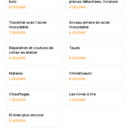
bois
pièces détachées, livraison
11 LEÇONS
2 LEÇONS
Travailler avec l'acier
Arceau arrière en acier
BIENTÔT
inoxydable
inoxydable
7 LEÇONS
6 LEÇONS
Réparation et couture de
Tauds
BIENTÔT
voiles en atelier
2 LEÇONS
6 LEÇONS
Matelas
Climatiseurs
BIENTÔT
2 LEÇONS
6 LEÇONS
Chauffages
Les livres à lire
BIENTÔT
BIENTÔT
7 LEÇONS
4 LEÇONS
Et bien plus encore
BIENTÔT
2 LEÇONS