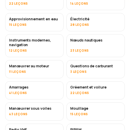
22 LEÇONS
14 LEÇONS
Approvisionnement en eau
Électricité
15 LEÇONS
28 LEÇONS
Instruments modernes,
Nœuds nautiques
navigation
12 LEÇONS
23 LEÇONS
Manœuvrer au moteur
Questions de carburant
11 LEÇONS
3 LEÇONS
Amarrages
Gréement et voilure
41 LEÇONS
22 LEÇONS
Manœuvrer sous voiles
Mouillage
43 LEÇONS
15 LEÇONS
Radio VHF
RIPAM