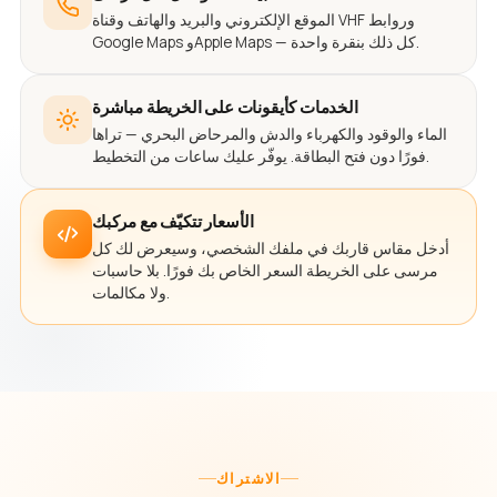
الموقع الإلكتروني والبريد والهاتف وقناة VHF وروابط
Google Maps وApple Maps — كل ذلك بنقرة واحدة.
الخدمات كأيقونات على الخريطة مباشرة
الماء والوقود والكهرباء والدش والمرحاض البحري — تراها
فورًا دون فتح البطاقة. يوفّر عليك ساعات من التخطيط.
الأسعار تتكيّف مع مركبك
أدخل مقاس قاربك في ملفك الشخصي، وسيعرض لك كل
مرسى على الخريطة السعر الخاص بك فورًا. بلا حاسبات
ولا مكالمات.
الاشتراك