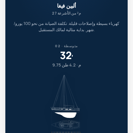
ألبين فيغا
27 م² من الأشرعة
كهرباء بسيطة وإصلاحات قليلة. تكلفة الصيانة من نحو 100 يورو/
شهر. بداية مثالية لمالك المستقبل.
02 · متوسطة
32
′
9.75 م · 4.2 طن