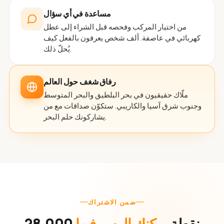
مساعدة في أي سؤال
من اختيار المركب وفحصه قبل الشراء إلى عطل
كهربائي في عاصفة. ألف شخص يعرفون بالفعل كيف
يُحلّ ذلك.
رفاق شغف حول العالم
ملّاك حقيقيون في بحر البلطيق والبحر المتوسط
وجنوب شرق آسيا والكاريبي. ستكوّن صداقات مع من
يشاركونك حلم البحر.
ضمن الاشتراك
28,000 نقطة
يمكنك الرسو فيها