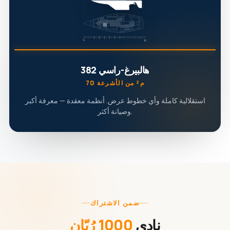
هالبيرغ-راسي 382
70 م² من الأشرعة
استقلالية كاملة وأي خطوط عرض. أنظمة معقدة — معرفة أكبر
وصيانة أكثر.
ضمن الاشتراك
نادي
1000 رُبّان