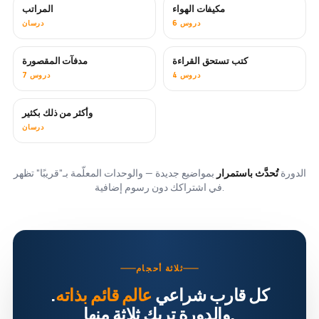
مكيفات الهواء
المراتب
قريبًا
6 دروس
درسان
كتب تستحق القراءة
مدفآت المقصورة
قريبًا
قريبًا
4 دروس
7 دروس
وأكثر من ذلك بكثير
قريبًا
درسان
الدورة
تُحدَّث باستمرار
بمواضيع جديدة — والوحدات المعلّمة بـ"قريبًا" تظهر
في اشتراكك دون رسوم إضافية.
ثلاثة أحجام
كل قارب شراعي
عالم قائم بذاته
.
والدورة تريك ثلاثة منها.