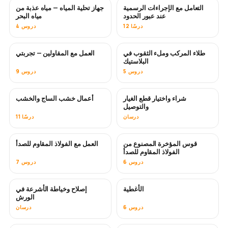
التعامل مع الإجراءات الرسمية
جهاز تحلية المياه — مياه عذبة من
قريبًا
عند عبور الحدود
مياه البحر
12 درسًا
4 دروس
طلاء المركب وملء الثقوب في
العمل مع المقاولين — تجربتي
قريبًا
قريبًا
البلاستيك
5 دروس
9 دروس
شراء واختيار قطع الغيار
أعمال خشب الساج والخشب
قريبًا
والتوصيل
درسان
11 درسًا
قوس المؤخرة المصنوع من
العمل مع الفولاذ المقاوم للصدأ
قريبًا
الفولاذ المقاوم للصدأ
6 دروس
7 دروس
الأغطية
إصلاح وخياطة الأشرعة في
قريبًا
الورش
6 دروس
درسان