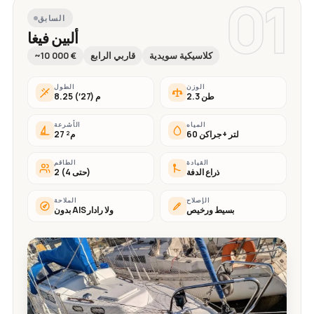
01
السابق
ألبين فيغا
كلاسيكية سويدية
قاربي الرابع
~10 000 €
الوزن
الطول
2.3 طن
8.25 م (27′)
المياه
الأشرعة
60 لتر + جراكن
27 م²
القيادة
الطاقم
ذراع الدفة
2 (حتى 4)
الإصلاح
الملاحة
بسيط ورخيص
بدون AIS ولا رادار