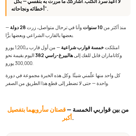
"لا أعيد سرد الكتب. أشاركك ما مررت به بنفسي — بكل
أخطائه ونجاحاته".
منذ أكثر من
10 سنوات
وأنا في ترحال متواصل، زرت
28 دولة
—
بعضها بالقارب الشراعي وبعضها برًّا.
امتلكت
خمسة قوارب شراعية
— من أول قارب بـ1,200 يورو
وكاتاماران قابل للفك إلى
هالبيرغ-راسي 382
اليوم بقيمة نحو
300,000 يورو.
كل واحد منها علّمني شيئًا. وكل هذه الخبرة مجموعة في دورة
واحدة — حتى لا تضطر إلى قطع هذا الطريق من الصفر.
من بين قواربي الخمسة —
قصتان سأرويهما بتفصيل
.
أكبر