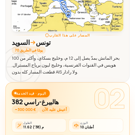
المسار على هذا القارب
تونس
السويد
70 يومًا في الطريق
بحر المانش بمدّ يصل إلى 12 م، وخليج بسكاي، وأكثر من 100
هويس في القنوات الفرنسية، وخليج ليون برياح المسترال.
قطعت المسار كله بدون AIS ولا رادار.
02
اليوم · قيد الخدمة
هالبيرغ-راسي 382
أعيش عليه الآن
~300 000 €
الوزن
الطول
10 أطنان
11.62 م (38′)