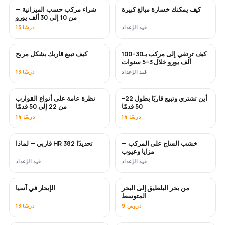
كيف يمكنك خسارة مبالغ كبيرة
شراء مركب حسب الميزانية —
قريبًا
قريبًا
من 10 إلى 30 ألف يورو
قيد الإعداد
13 درسًا
كيف ترتقي إلى مركب بـ30–100
كيف تبيع قاربك بشكل مربح
جديد
جديد
ألف يورو خلال 3–5 سنوات
قيد الإعداد
13 درسًا
أين تشتري وتبيع قاربًا بطول 22–
نظرة عامة على أنواع القوارب
قريبًا
قريبًا
50 قدمًا
من 22 إلى 50 قدمًا
14 درسًا
14 درسًا
خشب الساج على المركب —
قاربي — لماذا HR 382 تحديدًا
قريبًا
قريبًا
مزايا وعيوب
قيد الإعداد
قيد الإعداد
من بحر البلطيق إلى البحر
الإبحار في آسيا
قريبًا
قريبًا
المتوسط
9 دروس
13 درسًا