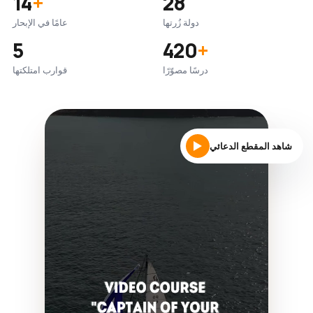
14
+
28
دولة زُرتها
عامًا في الإبحار
5
420
+
درسًا مصوّرًا
قوارب امتلكتها
شاهد المقطع الدعائي