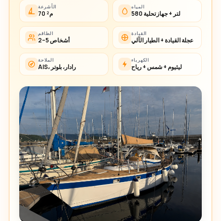
المياه
الأشرعة
580 لتر + جهاز تحلية
70 م²
القيادة
الطاقم
عجلة القيادة + الطيار الآلي
2–5 أشخاص
الكهرباء
الملاحة
ليثيوم + شمس + رياح
AIS، رادار، بلوتر