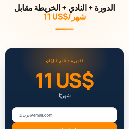
الدورة + النادي + الخريطة مقابل
‏11 US$/شهر
الدورة + نادي الرُّبّان
‏11 US$
شهريًا