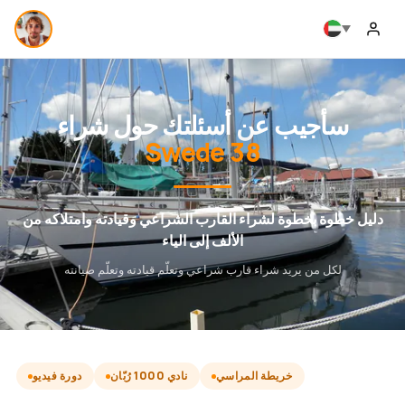
سأجيب عن أسئلتك حول شراء
Swede 38
دليل خطوة بخطوة لشراء القارب الشراعي وقيادته وامتلاكه من
الألف إلى الياء
لكل من يريد شراء قارب شراعي وتعلّم قيادته وتعلّم صيانته
خريطة المراسي
نادي 1000 رُبّان
دورة فيديو