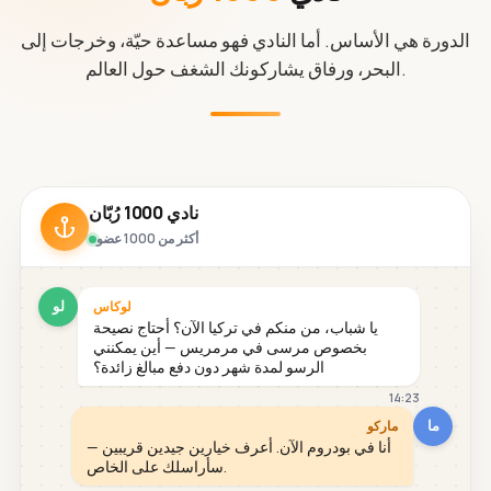
الدورة هي الأساس. أما النادي فهو مساعدة حيّة، وخرجات إلى
البحر، ورفاق يشاركونك الشغف حول العالم.
نادي 1000 رُبّان
أكثر من 1000 عضو
لو
لوكاس
يا شباب، من منكم في تركيا الآن؟ أحتاج نصيحة
بخصوص مرسى في مرمريس — أين يمكنني
الرسو لمدة شهر دون دفع مبالغ زائدة؟
14:23
ما
ماركو
أنا في بودروم الآن. أعرف خيارين جيدين قريبين —
سأراسلك على الخاص.