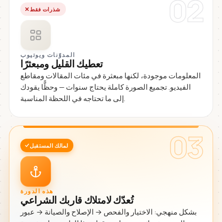
02
شذرات فقط
المدوّنات ويوتيوب
تعطيك القليل ومبعثرًا
المعلومات موجودة، لكنها مبعثرة في مئات المقالات ومقاطع
الفيديو. تجميع الصورة كاملة يحتاج سنوات — وحظًّا يقودك
إلى ما تحتاجه في اللحظة المناسبة.
03
لمالك المستقبل
هذه الدورة
تُعدّك لامتلاك قاربك الشراعي
بشكل منهجي: الاختيار والفحص → الإصلاح والصيانة → عبور