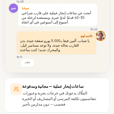
14:28
صو
صوفيا
أبحث عن ساعات إبحار عملية على قارب شراعي
30–40 قدمًا. لديّ خبرة، ومستعدة لرحلة من
أسبوع إلى أسبوعين في أي اتجاه.
15:42
فاديم لوبو
يا شباب، ألبين فيغا بـ5,000 يورو صفقة جيدة. بدن
القارب بحالة جيدة، ولا توجد مسامير كيل،
والمحرك جديد! كنت سآخذه.
16:11
ساعات إبحار عملية — مجانية ومدفوعة
الملّاك يدعونك في خرجات بحرية وعبورات.
تتقاسمون تكلفة المرسى أو المصاريف أو الخبرة
فحسب — دون مدارس تأجير.