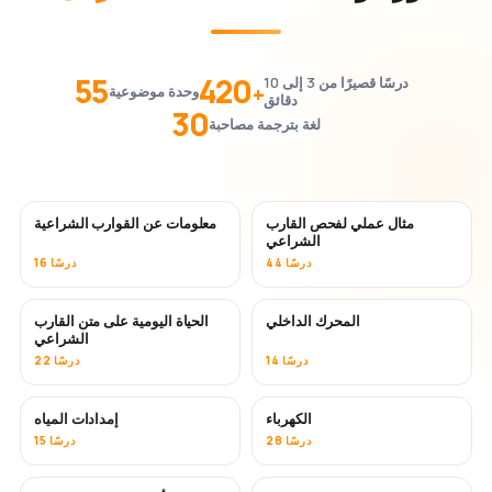
55
420
درسًا قصيرًا من 3 إلى 10
+
وحدة موضوعية
دقائق
30
لغة بترجمة مصاحبة
مثال عملي لفحص القارب
معلومات عن القوارب الشراعية
الشراعي
44 درسًا
16 درسًا
المحرك الداخلي
الحياة اليومية على متن القارب
الشراعي
14 درسًا
22 درسًا
الكهرباء
إمدادات المياه
28 درسًا
15 درسًا