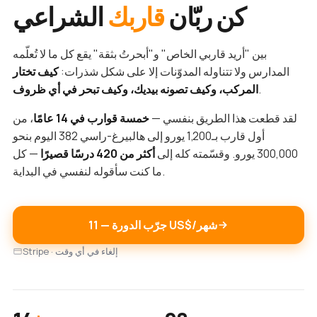
كن ربّان
قاربك
الشراعي
بين "أريد قاربي الخاص" و"أبحرتُ بثقة" يقع كل ما لا تُعلّمه
المدارس ولا تتناوله المدوّنات إلا على شكل شذرات:
كيف تختار
.
المركب، وكيف تصونه بيديك، وكيف تبحر في أي ظروف
لقد قطعت هذا الطريق بنفسي —
خمسة قوارب في 14 عامًا
، من
أول قارب بـ1,200 يورو إلى هالبيرغ-راسي 382 اليوم بنحو
300,000 يورو. وقسّمته كله إلى
أكثر من 420 درسًا قصيرًا
— كل
ما كنت سأقوله لنفسي في البداية.
جرّب الدورة — ‏11 US$/شهر
Stripe · إلغاء في أي وقت