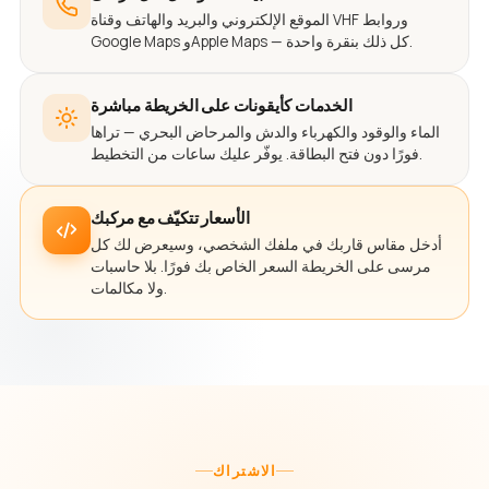
الموقع الإلكتروني والبريد والهاتف وقناة VHF وروابط
Google Maps وApple Maps — كل ذلك بنقرة واحدة.
الخدمات كأيقونات على الخريطة مباشرة
الماء والوقود والكهرباء والدش والمرحاض البحري — تراها
فورًا دون فتح البطاقة. يوفّر عليك ساعات من التخطيط.
الأسعار تتكيّف مع مركبك
أدخل مقاس قاربك في ملفك الشخصي، وسيعرض لك كل
مرسى على الخريطة السعر الخاص بك فورًا. بلا حاسبات
ولا مكالمات.
الاشتراك