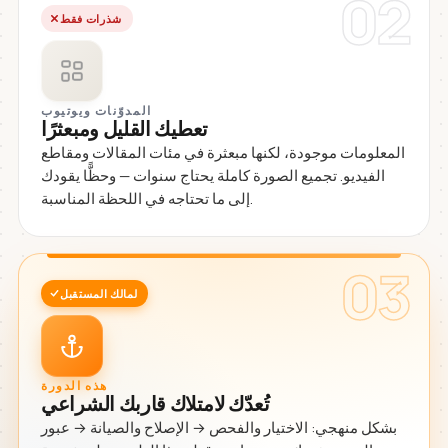
02
شذرات فقط
المدوّنات ويوتيوب
تعطيك القليل ومبعثرًا
المعلومات موجودة، لكنها مبعثرة في مئات المقالات ومقاطع
الفيديو. تجميع الصورة كاملة يحتاج سنوات — وحظًّا يقودك
إلى ما تحتاجه في اللحظة المناسبة.
03
لمالك المستقبل
هذه الدورة
تُعدّك لامتلاك قاربك الشراعي
بشكل منهجي: الاختيار والفحص → الإصلاح والصيانة → عبور