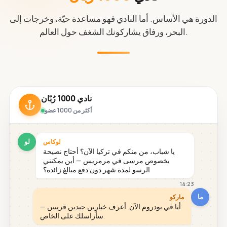
الدورة هي الأساس. أما النادي فهو مساعدة حيّة، وخرجات إلى
البحر، ورفاق يشاركونك الشغف حول العالم.
نادي 1000 رُبّان
أكثر من 1000 عضو
لو
لوكاس
يا شباب، من منكم في تركيا الآن؟ أحتاج نصيحة
بخصوص مرسى في مرمريس — أين يمكنني
الرسو لمدة شهر دون دفع مبالغ زائدة؟
14:23
ما
ماركو
أنا في بودروم الآن. أعرف خيارين جيدين قريبين —
سأراسلك على الخاص.