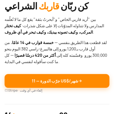
كن ربّان
قاربك
الشراعي
بين "أريد قاربي الخاص" و"أبحرتُ بثقة" يقع كل ما لا تُعلّمه
المدارس ولا تتناوله المدوّنات إلا على شكل شذرات:
كيف تختار
.
المركب، وكيف تصونه بيديك، وكيف تبحر في أي ظروف
لقد قطعت هذا الطريق بنفسي —
خمسة قوارب في 14 عامًا
، من
أول قارب بـ1,200 يورو إلى هالبيرغ-راسي 382 اليوم بنحو
300,000 يورو. وقسّمته كله إلى
أكثر من 420 درسًا قصيرًا
— كل
ما كنت سأقوله لنفسي في البداية.
جرّب الدورة — ‏11 US$/شهر
Stripe · إلغاء في أي وقت