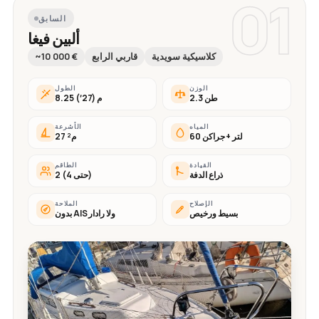
01
السابق
ألبين فيغا
كلاسيكية سويدية
قاربي الرابع
~10 000 €
الوزن
الطول
2.3 طن
8.25 م (27′)
المياه
الأشرعة
60 لتر + جراكن
27 م²
القيادة
الطاقم
ذراع الدفة
2 (حتى 4)
الإصلاح
الملاحة
بسيط ورخيص
بدون AIS ولا رادار