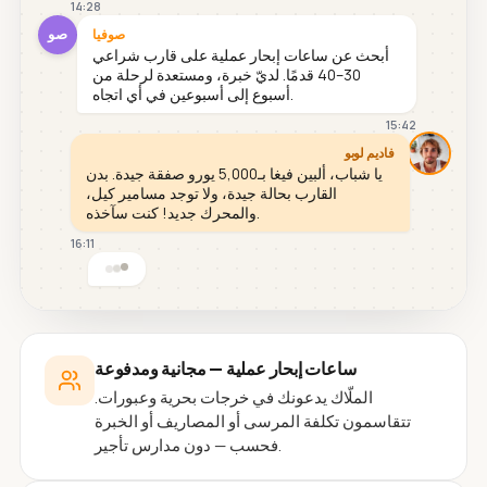
14:28
صو
صوفيا
أبحث عن ساعات إبحار عملية على قارب شراعي
30–40 قدمًا. لديّ خبرة، ومستعدة لرحلة من
أسبوع إلى أسبوعين في أي اتجاه.
15:42
فاديم لوبو
يا شباب، ألبين فيغا بـ5,000 يورو صفقة جيدة. بدن
القارب بحالة جيدة، ولا توجد مسامير كيل،
والمحرك جديد! كنت سآخذه.
16:11
ساعات إبحار عملية — مجانية ومدفوعة
الملّاك يدعونك في خرجات بحرية وعبورات.
تتقاسمون تكلفة المرسى أو المصاريف أو الخبرة
فحسب — دون مدارس تأجير.