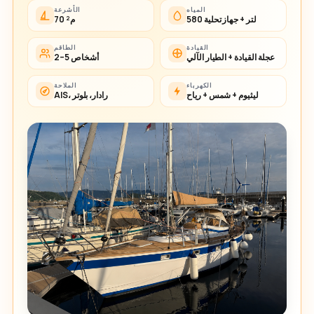
المياه
الأشرعة
580 لتر + جهاز تحلية
70 م²
القيادة
الطاقم
عجلة القيادة + الطيار الآلي
2–5 أشخاص
الكهرباء
الملاحة
ليثيوم + شمس + رياح
AIS، رادار، بلوتر