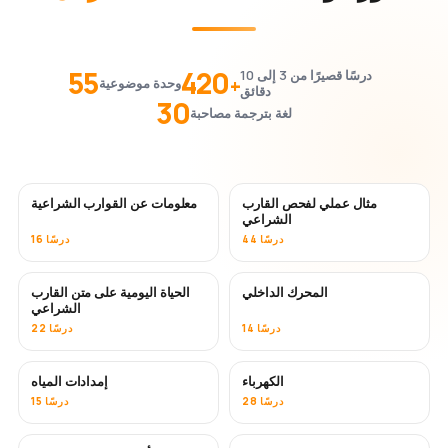
55
420
درسًا قصيرًا من 3 إلى 10
+
وحدة موضوعية
دقائق
30
لغة بترجمة مصاحبة
مثال عملي لفحص القارب
معلومات عن القوارب الشراعية
الشراعي
44 درسًا
16 درسًا
المحرك الداخلي
الحياة اليومية على متن القارب
الشراعي
14 درسًا
22 درسًا
الكهرباء
إمدادات المياه
28 درسًا
15 درسًا