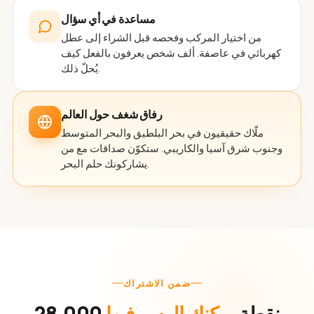
مساعدة في أي سؤال
من اختيار المركب وفحصه قبل الشراء إلى عطل
كهربائي في عاصفة. ألف شخص يعرفون بالفعل كيف
يُحلّ ذلك.
رفاق شغف حول العالم
ملّاك حقيقيون في بحر البلطيق والبحر المتوسط
وجنوب شرق آسيا والكاريبي. ستكوّن صداقات مع من
يشاركونك حلم البحر.
ضمن الاشتراك
28,000 نقطة
يمكنك الرسو فيها