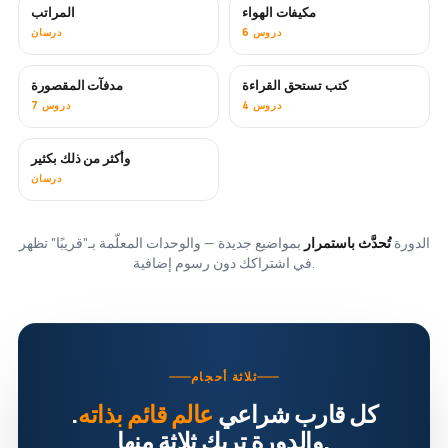
مكيفات الهواء
المراتب
قريبًا
6 دروس
درسان
كتب تستحق القراءة
مدفآت المقصورة
قريبًا
قريبًا
4 دروس
7 دروس
وأكثر من ذلك بكثير
قريبًا
درسان
الدورة
تُحدَّث باستمرار
بمواضيع جديدة — والوحدات المعلّمة بـ"قريبًا" تظهر
في اشتراكك دون رسوم إضافية.
ثلاثة أحجام
كل قارب شراعي
عالم قائم بذاته
.
والدورة تريك ثلاثة منها.