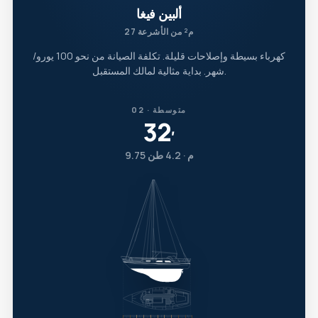
ألبين فيغا
27 م² من الأشرعة
كهرباء بسيطة وإصلاحات قليلة. تكلفة الصيانة من نحو 100 يورو/
شهر. بداية مثالية لمالك المستقبل.
02 · متوسطة
32
′
9.75 م · 4.2 طن