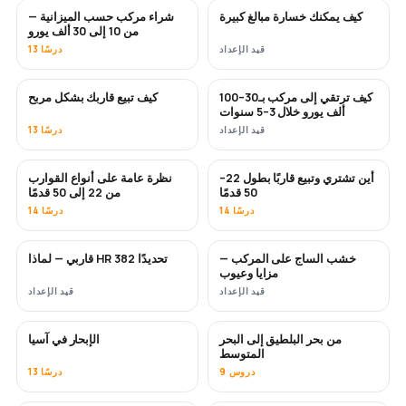
كيف يمكنك خسارة مبالغ كبيرة
شراء مركب حسب الميزانية —
قريبًا
قريبًا
من 10 إلى 30 ألف يورو
قيد الإعداد
13 درسًا
كيف ترتقي إلى مركب بـ30–100
كيف تبيع قاربك بشكل مربح
جديد
جديد
ألف يورو خلال 3–5 سنوات
قيد الإعداد
13 درسًا
أين تشتري وتبيع قاربًا بطول 22–
نظرة عامة على أنواع القوارب
قريبًا
قريبًا
50 قدمًا
من 22 إلى 50 قدمًا
14 درسًا
14 درسًا
خشب الساج على المركب —
قاربي — لماذا HR 382 تحديدًا
قريبًا
قريبًا
مزايا وعيوب
قيد الإعداد
قيد الإعداد
من بحر البلطيق إلى البحر
الإبحار في آسيا
قريبًا
قريبًا
المتوسط
9 دروس
13 درسًا