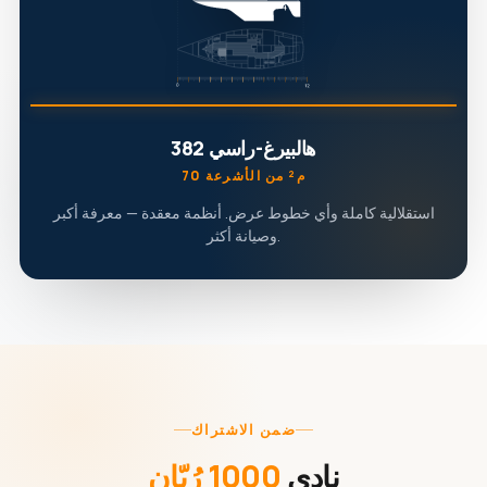
هالبيرغ-راسي 382
70 م² من الأشرعة
استقلالية كاملة وأي خطوط عرض. أنظمة معقدة — معرفة أكبر
وصيانة أكثر.
ضمن الاشتراك
نادي
1000 رُبّان