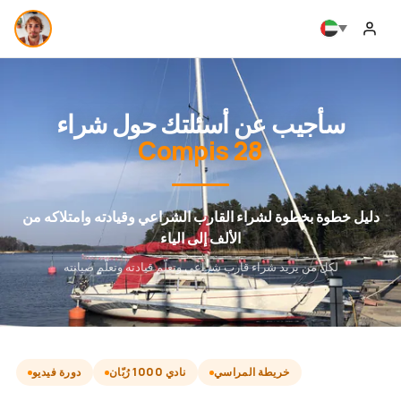
سأجيب عن أسئلتك حول شراء
Compis 28
دليل خطوة بخطوة لشراء القارب الشراعي وقيادته وامتلاكه من
الألف إلى الياء
لكل من يريد شراء قارب شراعي وتعلّم قيادته وتعلّم صيانته
خريطة المراسي
نادي 1000 رُبّان
دورة فيديو