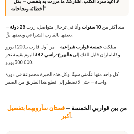
"لا أعيد سرد الكتب. أشاركك ما مررت به بنفسي — بكل
أخطائه ونجاحاته".
منذ أكثر من
10 سنوات
وأنا في ترحال متواصل، زرت
28 دولة
—
بعضها بالقارب الشراعي وبعضها برًّا.
امتلكت
خمسة قوارب شراعية
— من أول قارب بـ1,200 يورو
وكاتاماران قابل للفك إلى
هالبيرغ-راسي 382
اليوم بقيمة نحو
300,000 يورو.
كل واحد منها علّمني شيئًا. وكل هذه الخبرة مجموعة في دورة
واحدة — حتى لا تضطر إلى قطع هذا الطريق من الصفر.
من بين قواربي الخمسة —
قصتان سأرويهما بتفصيل
.
أكبر