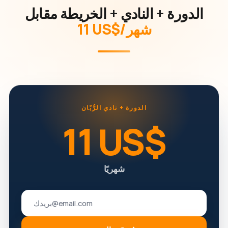
الدورة + النادي + الخريطة مقابل
‏11 US$/شهر
الدورة + نادي الرُّبّان
‏11 US$
شهريًا