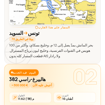
المسار على هذا القارب
تونس
السويد
70 يومًا في الطريق
بحر المانش بمدّ يصل إلى 12 م، وخليج بسكاي، وأكثر من 100
هويس في القنوات الفرنسية، وخليج ليون برياح المسترال.
قطعت المسار كله بدون AIS ولا رادار.
02
اليوم · قيد الخدمة
هالبيرغ-راسي 382
أعيش عليه الآن
~300 000 €
الوزن
الطول
10 أطنان
11.62 م (38′)