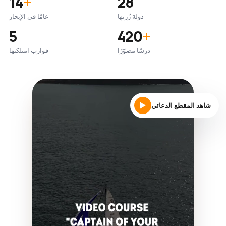
14
+
28
دولة زُرتها
عامًا في الإبحار
5
420
+
درسًا مصوّرًا
قوارب امتلكتها
شاهد المقطع الدعائي