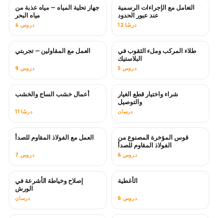
التعامل مع الإجراءات الرسمية
جهاز تحلية المياه — مياه عذبة من
قريبًا
عند عبور الحدود
مياه البحر
12 درسًا
4 دروس
طلاء المركب وملء الثقوب في
العمل مع المقاولين — تجربتي
قريبًا
قريبًا
البلاستيك
5 دروس
9 دروس
شراء واختيار قطع الغيار
أعمال خشب الساج والخشب
قريبًا
والتوصيل
درسان
11 درسًا
قوس المؤخرة المصنوع من
العمل مع الفولاذ المقاوم للصدأ
قريبًا
الفولاذ المقاوم للصدأ
6 دروس
7 دروس
الأغطية
إصلاح وخياطة الأشرعة في
قريبًا
الورش
6 دروس
درسان