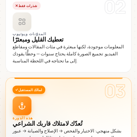
02
شذرات فقط
المدوّنات ويوتيوب
تعطيك القليل ومبعثرًا
المعلومات موجودة، لكنها مبعثرة في مئات المقالات ومقاطع
الفيديو. تجميع الصورة كاملة يحتاج سنوات — وحظًّا يقودك
إلى ما تحتاجه في اللحظة المناسبة.
03
لمالك المستقبل
هذه الدورة
تُعدّك لامتلاك قاربك الشراعي
بشكل منهجي: الاختيار والفحص → الإصلاح والصيانة → عبور