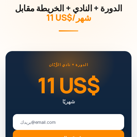
الدورة + النادي + الخريطة مقابل
‏11 US$/شهر
الدورة + نادي الرُّبّان
‏11 US$
شهريًا