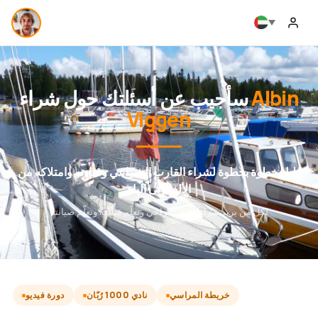
Albin
سأجيب عن أسئلتك حول شراء
Viggen
دليل خطوة بخطوة لشراء القارب الشراعي وقيادته وامتلاكه من
الألف إلى الياء
لكل من يريد شراء قارب شراعي وتعلّم قيادته وتعلّم صيانته
خريطة المراسي
نادي 1000 رُبّان
دورة فيديو