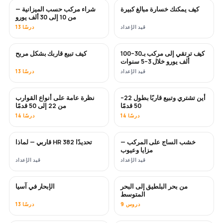
كيف يمكنك خسارة مبالغ كبيرة
شراء مركب حسب الميزانية —
قريبًا
قريبًا
من 10 إلى 30 ألف يورو
قيد الإعداد
13 درسًا
كيف ترتقي إلى مركب بـ30–100
كيف تبيع قاربك بشكل مربح
جديد
جديد
ألف يورو خلال 3–5 سنوات
قيد الإعداد
13 درسًا
أين تشتري وتبيع قاربًا بطول 22–
نظرة عامة على أنواع القوارب
قريبًا
قريبًا
50 قدمًا
من 22 إلى 50 قدمًا
14 درسًا
14 درسًا
خشب الساج على المركب —
قاربي — لماذا HR 382 تحديدًا
قريبًا
قريبًا
مزايا وعيوب
قيد الإعداد
قيد الإعداد
من بحر البلطيق إلى البحر
الإبحار في آسيا
قريبًا
قريبًا
المتوسط
9 دروس
13 درسًا