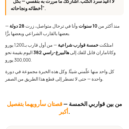
"لا أعيد سرد الكتب. أشاركك ما مررت به بنفسي — بكل
أخطائه ونجاحاته".
منذ أكثر من
10 سنوات
وأنا في ترحال متواصل، زرت
28 دولة
—
بعضها بالقارب الشراعي وبعضها برًّا.
امتلكت
خمسة قوارب شراعية
— من أول قارب بـ1,200 يورو
وكاتاماران قابل للفك إلى
هالبيرغ-راسي 382
اليوم بقيمة نحو
300,000 يورو.
كل واحد منها علّمني شيئًا. وكل هذه الخبرة مجموعة في دورة
واحدة — حتى لا تضطر إلى قطع هذا الطريق من الصفر.
من بين قواربي الخمسة —
قصتان سأرويهما بتفصيل
.
أكبر