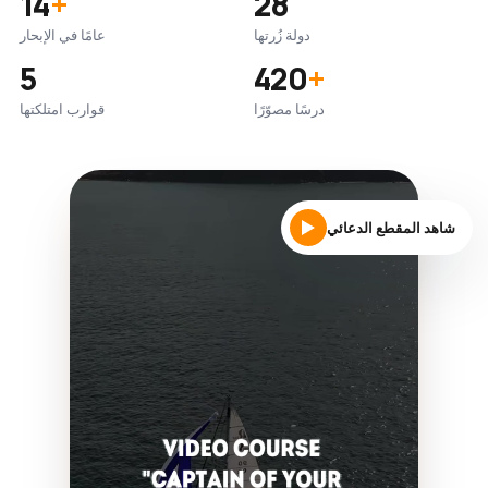
14
+
28
دولة زُرتها
عامًا في الإبحار
5
420
+
درسًا مصوّرًا
قوارب امتلكتها
شاهد المقطع الدعائي