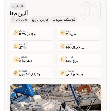
01
السابق
ألبين فيغا
كلاسيكية سويدية
قاربي الرابع
~10 000 €
الوزن
الطول
2.3 طن
8.25 م (27′)
المياه
الأشرعة
60 لتر + جراكن
27 م²
القيادة
الطاقم
ذراع الدفة
2 (حتى 4)
الإصلاح
الملاحة
بسيط ورخيص
بدون AIS ولا رادار