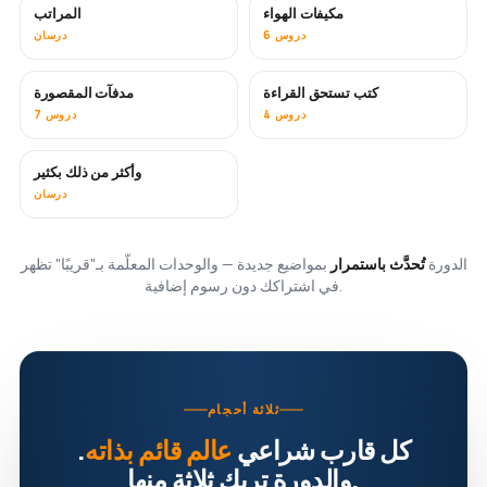
مكيفات الهواء
المراتب
قريبًا
6 دروس
درسان
كتب تستحق القراءة
مدفآت المقصورة
قريبًا
قريبًا
4 دروس
7 دروس
وأكثر من ذلك بكثير
قريبًا
درسان
الدورة
تُحدَّث باستمرار
بمواضيع جديدة — والوحدات المعلّمة بـ"قريبًا" تظهر
في اشتراكك دون رسوم إضافية.
ثلاثة أحجام
كل قارب شراعي
عالم قائم بذاته
.
والدورة تريك ثلاثة منها.