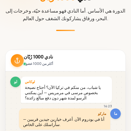
الدورة هي الأساس. أما النادي فهو مساعدة حيّة، وخرجات إلى
البحر، ورفاق يشاركونك الشغف حول العالم.
نادي 1000 رُبّان
أكثر من 1000 عضو
لو
لوكاس
يا شباب، من منكم في تركيا الآن؟ أحتاج نصيحة
بخصوص مرسى في مرمريس — أين يمكنني
الرسو لمدة شهر دون دفع مبالغ زائدة؟
14:23
ما
ماركو
أنا في بودروم الآن. أعرف خيارين جيدين قريبين —
سأراسلك على الخاص.