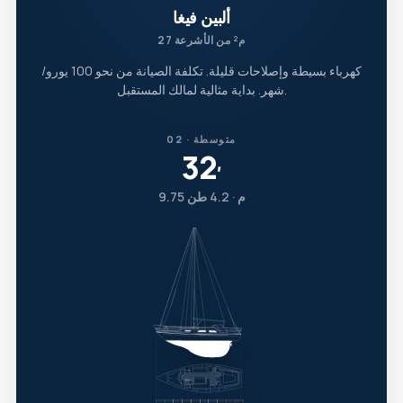
ألبين فيغا
27 م² من الأشرعة
كهرباء بسيطة وإصلاحات قليلة. تكلفة الصيانة من نحو 100 يورو/
شهر. بداية مثالية لمالك المستقبل.
02 · متوسطة
32
′
9.75 م · 4.2 طن