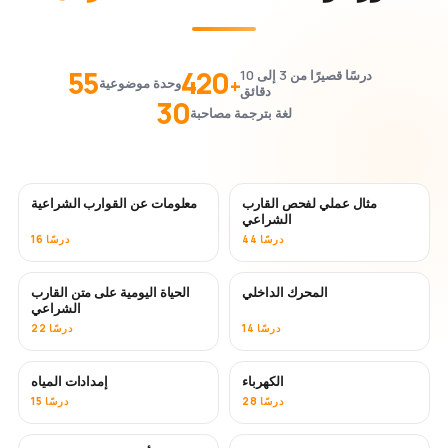
55
420
درسًا قصيرًا من 3 إلى 10
+
وحدة موضوعية
دقائق
30
لغة بترجمة مصاحبة
مثال عملي لفحص القارب
معلومات عن القوارب الشراعية
الشراعي
44 درسًا
16 درسًا
المحرك الداخلي
الحياة اليومية على متن القارب
الشراعي
14 درسًا
22 درسًا
الكهرباء
إمدادات المياه
28 درسًا
15 درسًا