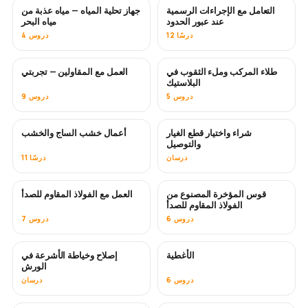
التعامل مع الإجراءات الرسمية
جهاز تحلية المياه — مياه عذبة من
قريبًا
عند عبور الحدود
مياه البحر
12 درسًا
4 دروس
طلاء المركب وملء الثقوب في
العمل مع المقاولين — تجربتي
قريبًا
قريبًا
البلاستيك
5 دروس
9 دروس
شراء واختيار قطع الغيار
أعمال خشب الساج والخشب
قريبًا
والتوصيل
درسان
11 درسًا
قوس المؤخرة المصنوع من
العمل مع الفولاذ المقاوم للصدأ
قريبًا
الفولاذ المقاوم للصدأ
6 دروس
7 دروس
الأغطية
إصلاح وخياطة الأشرعة في
قريبًا
الورش
6 دروس
درسان