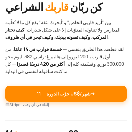
كن ربّان
قاربك
الشراعي
بين "أريد قاربي الخاص" و"أبحرتُ بثقة" يقع كل ما لا تُعلّمه
المدارس ولا تتناوله المدوّنات إلا على شكل شذرات:
كيف تختار
.
المركب، وكيف تصونه بيديك، وكيف تبحر في أي ظروف
لقد قطعت هذا الطريق بنفسي —
خمسة قوارب في 14 عامًا
، من
أول قارب بـ1,200 يورو إلى هالبيرغ-راسي 382 اليوم بنحو
300,000 يورو. وقسّمته كله إلى
أكثر من 420 درسًا قصيرًا
— كل
ما كنت سأقوله لنفسي في البداية.
جرّب الدورة — ‏11 US$/شهر
Stripe · إلغاء في أي وقت