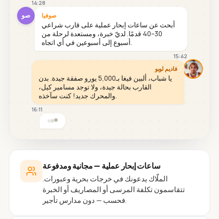
14:28
صو
صوفيا
أبحث عن ساعات إبحار عملية على قارب شراعي
30–40 قدمًا. لديّ خبرة، ومستعدة لرحلة من
أسبوع إلى أسبوعين في أي اتجاه.
15:42
فاديم لوبو
يا شباب، ألبين فيغا بـ5,000 يورو صفقة جيدة. بدن
القارب بحالة جيدة، ولا توجد مسامير كيل،
والمحرك جديد! كنت سآخذه.
16:11
ساعات إبحار عملية — مجانية ومدفوعة
الملّاك يدعونك في خرجات بحرية وعبورات.
تتقاسمون تكلفة المرسى أو المصاريف أو الخبرة
فحسب — دون مدارس تأجير.