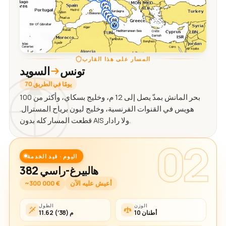
المسار على هذا القارب
تونس
السويد
70 يومًا في الطريق
بحر المانش بمدّ يصل إلى 12 م، وخليج بسكاي، وأكثر من 100
هويس في القنوات الفرنسية، وخليج ليون برياح المسترال.
قطعت المسار كله بدون AIS ولا رادار.
02
اليوم · قيد الخدمة
هالبيرغ-راسي 382
أعيش عليه الآن
~300 000 €
الوزن
الطول
10 أطنان
11.62 م (38′)