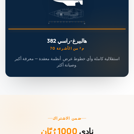
هالبيرغ-راسي 382
70 م² من الأشرعة
استقلالية كاملة وأي خطوط عرض. أنظمة معقدة — معرفة أكبر
وصيانة أكثر.
ضمن الاشتراك
نادي
1000 رُبّان