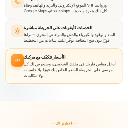
الموقع الإلكتروني والبريد والهاتف وقناة VHF وروابط
Google Maps وApple Maps — كل ذلك بنقرة واحدة.
الخدمات كأيقونات على الخريطة مباشرة
الماء والوقود والكهرباء والدش والمرحاض البحري — تراها
فورًا دون فتح البطاقة. يوفّر عليك ساعات من التخطيط.
الأسعار تتكيّف مع مركبك
أدخل مقاس قاربك في ملفك الشخصي، وسيعرض لك كل
مرسى على الخريطة السعر الخاص بك فورًا. بلا حاسبات
ولا مكالمات.
الاشتراك