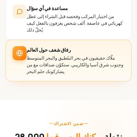
مساعدة في أي سؤال
من اختيار المركب وفحصه قبل الشراء إلى عطل
كهربائي في عاصفة. ألف شخص يعرفون بالفعل كيف
يُحلّ ذلك.
رفاق شغف حول العالم
ملّاك حقيقيون في بحر البلطيق والبحر المتوسط
وجنوب شرق آسيا والكاريبي. ستكوّن صداقات مع من
يشاركونك حلم البحر.
ضمن الاشتراك
28,000 نقطة
يمكنك الرسو فيها