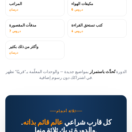
مكيفات الهواء
المراتب
قريبًا
6 دروس
درسان
كتب تستحق القراءة
مدفآت المقصورة
قريبًا
قريبًا
4 دروس
7 دروس
وأكثر من ذلك بكثير
قريبًا
درسان
الدورة
تُحدَّث باستمرار
بمواضيع جديدة — والوحدات المعلّمة بـ"قريبًا" تظهر
في اشتراكك دون رسوم إضافية.
ثلاثة أحجام
كل قارب شراعي
عالم قائم بذاته
.
والدورة تريك ثلاثة منها.