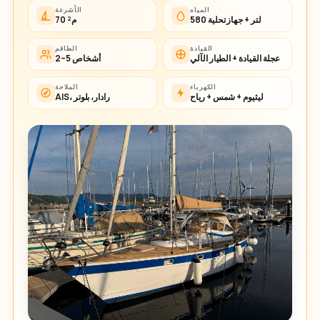
المياه
الأشرعة
580 لتر + جهاز تحلية
70 م²
القيادة
الطاقم
عجلة القيادة + الطيار الآلي
2–5 أشخاص
الكهرباء
الملاحة
ليثيوم + شمس + رياح
AIS، رادار، بلوتر