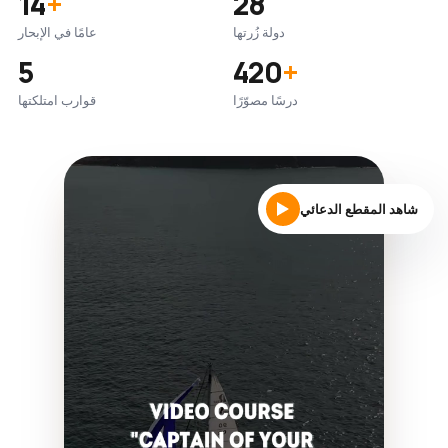
14
+
28
دولة زُرتها
عامًا في الإبحار
5
420
+
درسًا مصوّرًا
قوارب امتلكتها
شاهد المقطع الدعائي