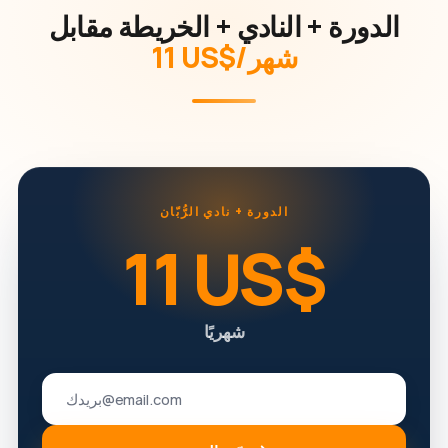
الدورة + النادي + الخريطة مقابل
‏11 US$/شهر
الدورة + نادي الرُّبّان
‏11 US$
شهريًا