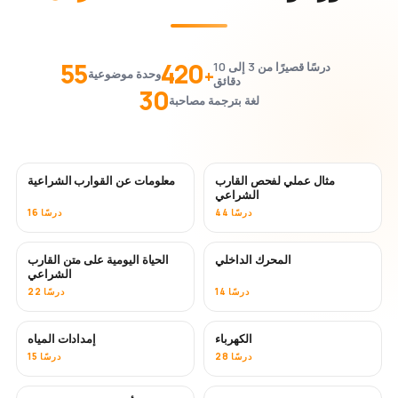
55
420
درسًا قصيرًا من 3 إلى 10
+
وحدة موضوعية
دقائق
30
لغة بترجمة مصاحبة
مثال عملي لفحص القارب
معلومات عن القوارب الشراعية
الشراعي
44 درسًا
16 درسًا
المحرك الداخلي
الحياة اليومية على متن القارب
الشراعي
14 درسًا
22 درسًا
الكهرباء
إمدادات المياه
28 درسًا
15 درسًا