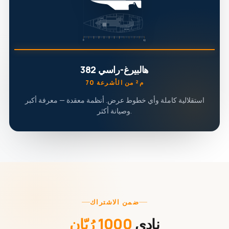
هالبيرغ-راسي 382
70 م² من الأشرعة
استقلالية كاملة وأي خطوط عرض. أنظمة معقدة — معرفة أكبر
وصيانة أكثر.
ضمن الاشتراك
نادي
1000 رُبّان