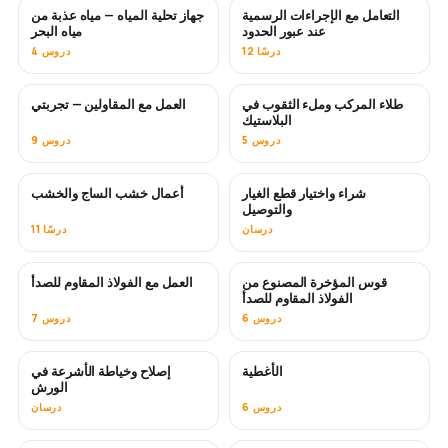
التعامل مع الإجراءات الرسمية
جهاز تحلية المياه — مياه عذبة من
قريبًا
عند عبور الحدود
مياه البحر
12 درسًا
4 دروس
طلاء المركب وملء الثقوب في
العمل مع المقاولين — تجربتي
قريبًا
قريبًا
البلاستيك
5 دروس
9 دروس
شراء واختيار قطع الغيار
أعمال خشب الساج والخشب
قريبًا
والتوصيل
درسان
11 درسًا
قوس المؤخرة المصنوع من
العمل مع الفولاذ المقاوم للصدأ
قريبًا
الفولاذ المقاوم للصدأ
6 دروس
7 دروس
الأغطية
إصلاح وخياطة الأشرعة في
قريبًا
الورش
6 دروس
درسان