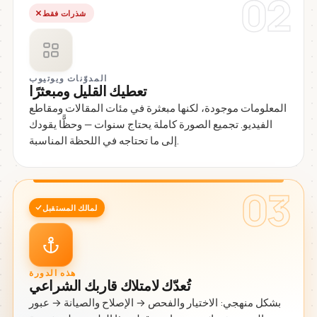
02
شذرات فقط
المدوّنات ويوتيوب
تعطيك القليل ومبعثرًا
المعلومات موجودة، لكنها مبعثرة في مئات المقالات ومقاطع
الفيديو. تجميع الصورة كاملة يحتاج سنوات — وحظًّا يقودك
إلى ما تحتاجه في اللحظة المناسبة.
03
لمالك المستقبل
هذه الدورة
تُعدّك لامتلاك قاربك الشراعي
بشكل منهجي: الاختيار والفحص → الإصلاح والصيانة → عبور