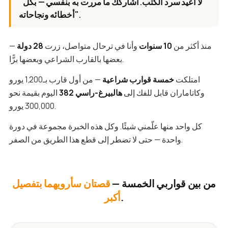
"لا أعيد سرد الكتب. أشاركك ما مررت به بنفسي — بكل
أخطائه ونجاحاته".
منذ أكثر من
10 سنوات
وأنا في ترحال متواصل، زرت
28 دولة
—
بعضها بالقارب الشراعي وبعضها برًّا.
امتلكت
خمسة قوارب شراعية
— من أول قارب بـ1,200 يورو
وكاتاماران قابل للفك إلى
هالبيرغ-راسي 382
اليوم بقيمة نحو
300,000 يورو.
كل واحد منها علّمني شيئًا. وكل هذه الخبرة مجموعة في دورة
واحدة — حتى لا تضطر إلى قطع هذا الطريق من الصفر.
من بين قواربي الخمسة —
قصتان سأرويهما بتفصيل
.
أكبر