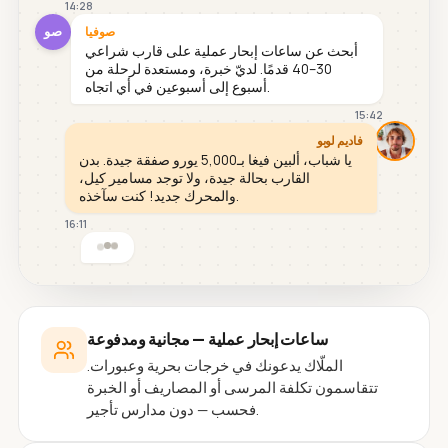
14:28
صو
صوفيا
أبحث عن ساعات إبحار عملية على قارب شراعي
30–40 قدمًا. لديّ خبرة، ومستعدة لرحلة من
أسبوع إلى أسبوعين في أي اتجاه.
15:42
فاديم لوبو
يا شباب، ألبين فيغا بـ5,000 يورو صفقة جيدة. بدن
القارب بحالة جيدة، ولا توجد مسامير كيل،
والمحرك جديد! كنت سآخذه.
16:11
ساعات إبحار عملية — مجانية ومدفوعة
الملّاك يدعونك في خرجات بحرية وعبورات.
تتقاسمون تكلفة المرسى أو المصاريف أو الخبرة
فحسب — دون مدارس تأجير.