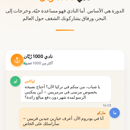
الدورة هي الأساس. أما النادي فهو مساعدة حيّة، وخرجات إلى
البحر، ورفاق يشاركونك الشغف حول العالم.
نادي 1000 رُبّان
أكثر من 1000 عضو
لو
لوكاس
يا شباب، من منكم في تركيا الآن؟ أحتاج نصيحة
بخصوص مرسى في مرمريس — أين يمكنني
الرسو لمدة شهر دون دفع مبالغ زائدة؟
14:23
ما
ماركو
أنا في بودروم الآن. أعرف خيارين جيدين قريبين —
سأراسلك على الخاص.