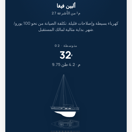
ألبين فيغا
27 م² من الأشرعة
كهرباء بسيطة وإصلاحات قليلة. تكلفة الصيانة من نحو 100 يورو/
شهر. بداية مثالية لمالك المستقبل.
02 · متوسطة
32
′
9.75 م · 4.2 طن