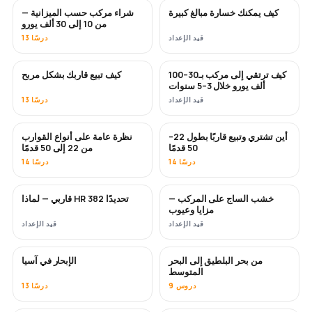
كيف يمكنك خسارة مبالغ كبيرة
شراء مركب حسب الميزانية —
قريبًا
قريبًا
من 10 إلى 30 ألف يورو
قيد الإعداد
13 درسًا
كيف ترتقي إلى مركب بـ30–100
كيف تبيع قاربك بشكل مربح
جديد
جديد
ألف يورو خلال 3–5 سنوات
قيد الإعداد
13 درسًا
أين تشتري وتبيع قاربًا بطول 22–
نظرة عامة على أنواع القوارب
قريبًا
قريبًا
50 قدمًا
من 22 إلى 50 قدمًا
14 درسًا
14 درسًا
خشب الساج على المركب —
قاربي — لماذا HR 382 تحديدًا
قريبًا
قريبًا
مزايا وعيوب
قيد الإعداد
قيد الإعداد
من بحر البلطيق إلى البحر
الإبحار في آسيا
قريبًا
قريبًا
المتوسط
9 دروس
13 درسًا