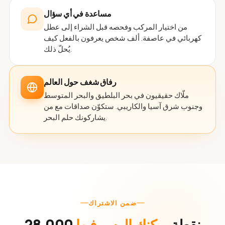
مساعدة في أي سؤال
من اختيار المركب وفحصه قبل الشراء إلى عطل
كهربائي في عاصفة. ألف شخص يعرفون بالفعل كيف
يُحلّ ذلك.
رفاق شغف حول العالم
ملّاك حقيقيون في بحر البلطيق والبحر المتوسط
وجنوب شرق آسيا والكاريبي. ستكوّن صداقات مع من
يشاركونك حلم البحر.
ضمن الاشتراك
28,000 نقطة
يمكنك الرسو فيها