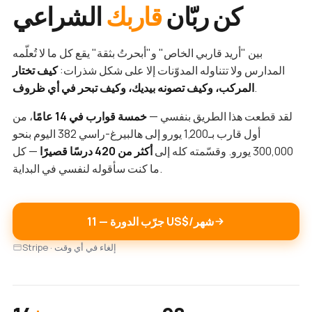
كن ربّان
قاربك
الشراعي
بين "أريد قاربي الخاص" و"أبحرتُ بثقة" يقع كل ما لا تُعلّمه
المدارس ولا تتناوله المدوّنات إلا على شكل شذرات:
كيف تختار
.
المركب، وكيف تصونه بيديك، وكيف تبحر في أي ظروف
لقد قطعت هذا الطريق بنفسي —
خمسة قوارب في 14 عامًا
، من
أول قارب بـ1,200 يورو إلى هالبيرغ-راسي 382 اليوم بنحو
300,000 يورو. وقسّمته كله إلى
أكثر من 420 درسًا قصيرًا
— كل
ما كنت سأقوله لنفسي في البداية.
جرّب الدورة — ‏11 US$/شهر
Stripe · إلغاء في أي وقت