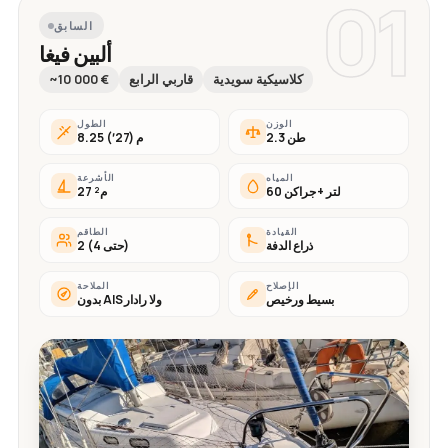
01
السابق
ألبين فيغا
كلاسيكية سويدية
قاربي الرابع
~10 000 €
الوزن
الطول
2.3 طن
8.25 م (27′)
المياه
الأشرعة
60 لتر + جراكن
27 م²
القيادة
الطاقم
ذراع الدفة
2 (حتى 4)
الإصلاح
الملاحة
بسيط ورخيص
بدون AIS ولا رادار