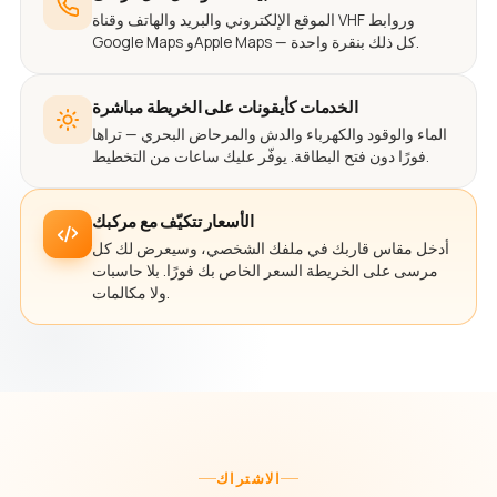
الموقع الإلكتروني والبريد والهاتف وقناة VHF وروابط
Google Maps وApple Maps — كل ذلك بنقرة واحدة.
الخدمات كأيقونات على الخريطة مباشرة
الماء والوقود والكهرباء والدش والمرحاض البحري — تراها
فورًا دون فتح البطاقة. يوفّر عليك ساعات من التخطيط.
الأسعار تتكيّف مع مركبك
أدخل مقاس قاربك في ملفك الشخصي، وسيعرض لك كل
مرسى على الخريطة السعر الخاص بك فورًا. بلا حاسبات
ولا مكالمات.
الاشتراك