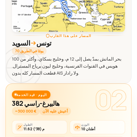
المسار على هذا القارب
تونس
السويد
70 يومًا في الطريق
بحر المانش بمدّ يصل إلى 12 م، وخليج بسكاي، وأكثر من 100
هويس في القنوات الفرنسية، وخليج ليون برياح المسترال.
قطعت المسار كله بدون AIS ولا رادار.
02
اليوم · قيد الخدمة
هالبيرغ-راسي 382
أعيش عليه الآن
~300 000 €
الوزن
الطول
10 أطنان
11.62 م (38′)