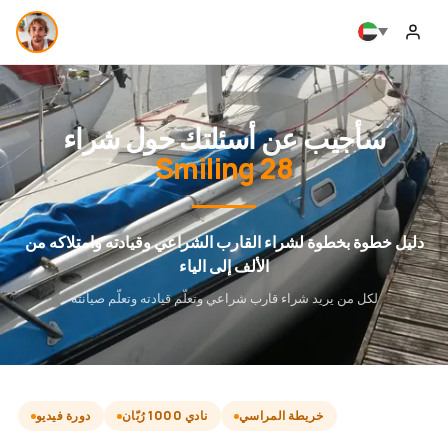
سأجيب عن أسئلتك حول شراء
Smiling 28
دليل خطوة بخطوة لشراء القارب الشراعي وقيادته وامتلاكه من
الألف إلى الياء
لكل من يريد شراء قارب شراعي وتعلّم قيادته وتعلّم صيانته
خريطة المراسي
نادي 1000 رُبّان
دورة فيديو