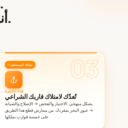
الجميع يعلّمك كيف تستأجر
.
أن
03
لمالك المستقبل
هذه الدورة
تُعدّك لامتلاك قاربك الشراعي
بشكل منهجي: الاختيار والفحص → الإصلاح والصيانة
→ عبور البحر بمفردك. من ممارس قطع هذا الطريق
على خمسة قوارب يملكها.