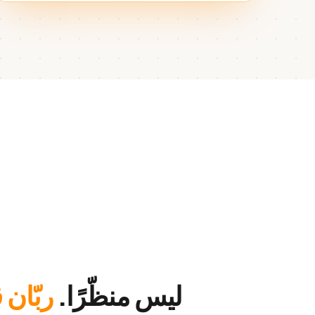
ليس منظّرًا.
ربّان