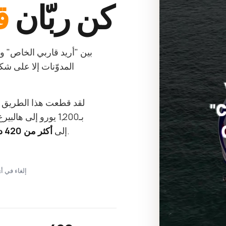
كن ربّان
ق
بين "أريد قاربي الخاص" و"أ
المدوّنات إلا على 
لقد قطعت هذا الطريق
— كل ما كنت سأقوله لنفسي في البداية.
إلى
أكثر من 420 درسًا قصيرًا
Stripe · إلغاء 