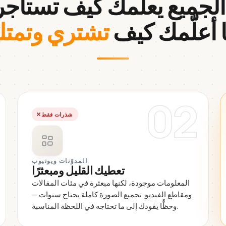
.
ا أعلّمك كيف
تشتري وتمتل
02
شذرات فقط
المدوّنات ويوتيوب
تعطيك القليل ومبعثرًا
المعلومات موجودة، لكنها مبعثرة في مئات المقالات
ومقاطع الفيديو. تجميع الصورة كاملة يحتاج سنوات —
وحظًّا يقودك إلى ما تحتاجه في اللحظة المناسبة.