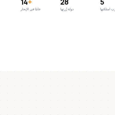
14
+
28
5
ب امتلكتها
دولة زُرتها
عامًا في الإبحار