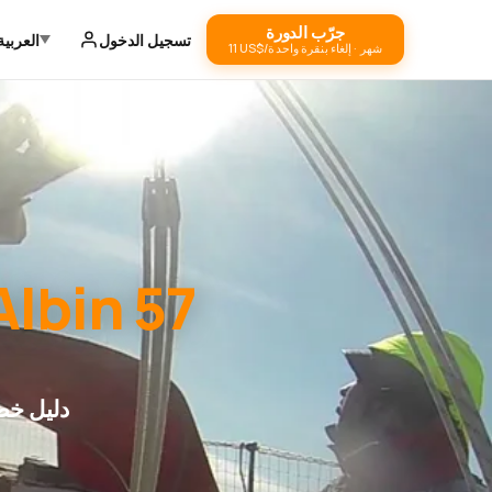
جرّب الدورة
تسجيل الدخول
العربية
‏11 US$/شهر · إلغاء بنقرة واحدة
Albin 57
دليل خط