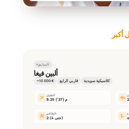
 أكبر
السابق
ألبين فيغا
كلاسيكية سويدية
قاربي الرابع
~10 000 €
ن
الطول
8.25 م (27′)
ة
الطاقم
ة
2 (حتى 4)