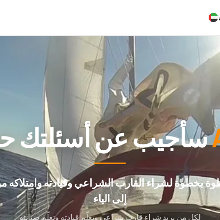
سأجيب عن أسئلتك حول شراء
وة بخطوة لشراء القارب الشراعي وقيادته وامتلاكه من
إلى الياء
لكل من يريد شراء قارب شراعي وتعلّم قيادته وتعلّم صيانته