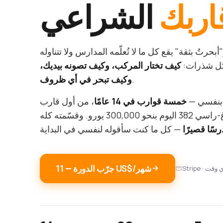
اربك
الشراعي
بحرتُ بثقة" يقع كل ما لا تُعلّمه المدارس ولا تتناوله
شكل شذرات:
كيف تختار المركب، وكيف تصونه بيديك،
.
وكيف تبحر في أي ظروف
 بنفسي —
خمسة قوارب في 14 عامًا
، من أول قارب
بـ1,200 يورو إلى هالبيرغ-راسي 382 اليوم بنحو 300,000 يورو. وقسّمته كله
جرّب الدورة — ‏11 US$/شهر
في أي وقت