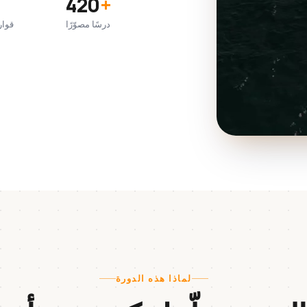
420
+
درسًا مصوّرًا
قوار
لماذا هذه الدورة