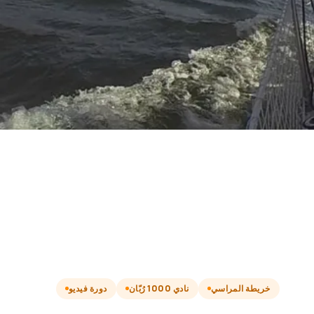
خريطة المراسي
نادي 1000 رُبّان
دورة فيديو