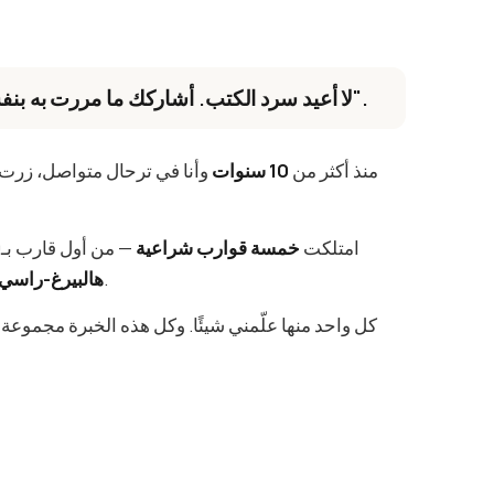
"لا أعيد سرد الكتب. أشاركك ما مررت به بنفسي — بكل أخطائه ونجاحاته".
منذ أكثر من
10 سنوات
وأنا في ترحال متواصل، زرت
امتلكت
خمسة قوارب شراعية
— من أول قارب بـ1,200 يورو وكاتاماران قابل للفك إلى
اليوم بقيمة نحو 300,000 يورو.
هالبيرغ-راسي 382
كل واحد منها علّمني شيئًا. وكل هذه الخبرة مجموعة