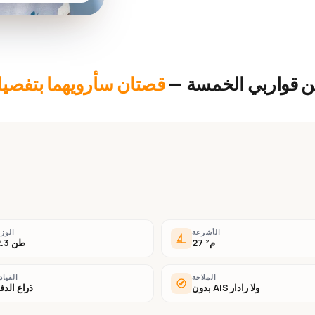
ن قواربي الخمسة —
قصتان سأرويهما بتفصيل
الأشرعة
الوز
27 م²
2.3 طن
الملاحة
القياد
بدون AIS ولا رادار
ذراع الدف