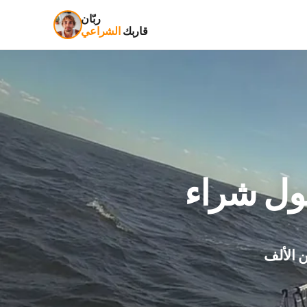
ربّان
قاربك
الشراعي
 الألف