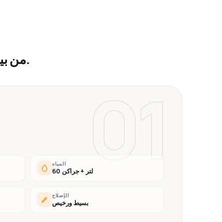
.
من بي
01
المياه
60 لتر + جراكن
الإصلاح
بسيط ورخيص