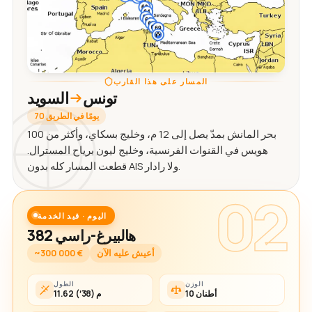
المسار على هذا القارب
تونس
السويد
70 يومًا في الطريق
بحر المانش بمدّ يصل إلى 12 م، وخليج بسكاي، وأكثر من 100
هويس في القنوات الفرنسية، وخليج ليون برياح المسترال.
قطعت المسار كله بدون AIS ولا رادار.
02
اليوم · قيد الخدمة
هالبيرغ-راسي 382
أعيش عليه الآن
~300 000 €
الوزن
الطول
10 أطنان
11.62 م (38′)