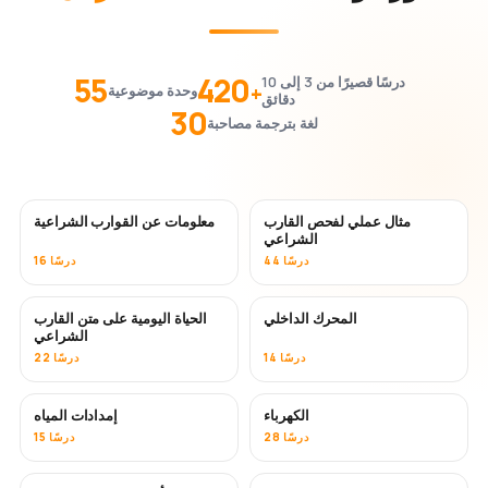
55
420
درسًا قصيرًا من 3 إلى 10
+
وحدة موضوعية
دقائق
30
لغة بترجمة مصاحبة
مثال عملي لفحص القارب
معلومات عن القوارب الشراعية
الشراعي
44 درسًا
16 درسًا
المحرك الداخلي
الحياة اليومية على متن القارب
الشراعي
14 درسًا
22 درسًا
الكهرباء
إمدادات المياه
28 درسًا
15 درسًا