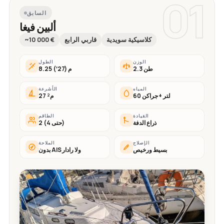
01
السابق
ألبين فيغا
كلاسيكية سويدية
قاربي الرابع
~10 000 €
الوزن
الطول
2.3 طن
8.25 م (27′)
المياه
الأشرعة
60 لتر + جراكن
27 م²
القيادة
الطاقم
ذراع الدفة
2 (حتى 4)
الإصلاح
الملاحة
بسيط ورخيص
بدون AIS ولا رادار