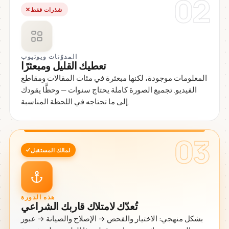
02
شذرات فقط
المدوّنات ويوتيوب
تعطيك القليل ومبعثرًا
المعلومات موجودة، لكنها مبعثرة في مئات المقالات ومقاطع
الفيديو. تجميع الصورة كاملة يحتاج سنوات — وحظًّا يقودك
إلى ما تحتاجه في اللحظة المناسبة.
03
لمالك المستقبل
هذه الدورة
تُعدّك لامتلاك قاربك الشراعي
بشكل منهجي: الاختيار والفحص → الإصلاح والصيانة → عبور