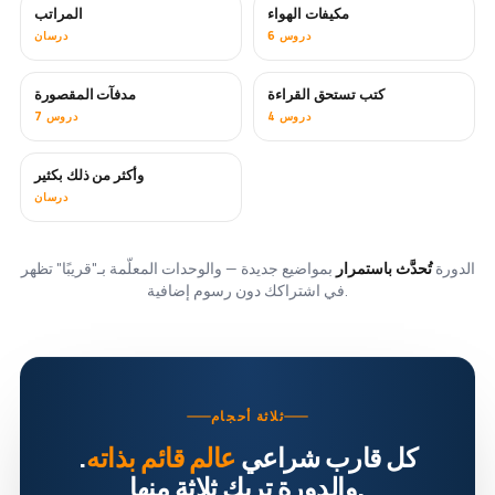
مكيفات الهواء
المراتب
قريبًا
6 دروس
درسان
كتب تستحق القراءة
مدفآت المقصورة
قريبًا
قريبًا
4 دروس
7 دروس
وأكثر من ذلك بكثير
قريبًا
درسان
الدورة
تُحدَّث باستمرار
بمواضيع جديدة — والوحدات المعلّمة بـ"قريبًا" تظهر
في اشتراكك دون رسوم إضافية.
ثلاثة أحجام
كل قارب شراعي
عالم قائم بذاته
.
والدورة تريك ثلاثة منها.