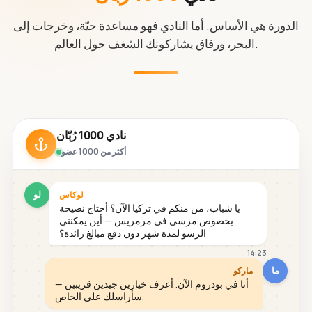
الدورة هي الأساس. أما النادي فهو مساعدة حيّة، وخرجات إلى
البحر، ورفاق يشاركونك الشغف حول العالم.
نادي 1000 رُبّان
أكثر من 1000 عضو
لو
لوكاس
يا شباب، من منكم في تركيا الآن؟ أحتاج نصيحة
بخصوص مرسى في مرمريس — أين يمكنني
الرسو لمدة شهر دون دفع مبالغ زائدة؟
14:23
ما
ماركو
أنا في بودروم الآن. أعرف خيارين جيدين قريبين —
سأراسلك على الخاص.