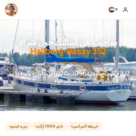
سأجيب عن أسئلتك حول شراء
Hallberg-Rassy 352
دليل خطوة بخطوة لشراء القارب الشراعي وقيادته وامتلاكه من
الألف إلى الياء
لكل من يريد شراء قارب شراعي وتعلّم قيادته وتعلّم صيانته
خريطة المراسي
نادي 1000 رُبّان
دورة فيديو