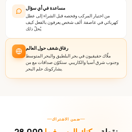
مساعدة في أي سؤال
من اختيار المركب وفحصه قبل الشراء إلى عطل
كهربائي في عاصفة. ألف شخص يعرفون بالفعل كيف
يُحلّ ذلك.
رفاق شغف حول العالم
ملّاك حقيقيون في بحر البلطيق والبحر المتوسط
وجنوب شرق آسيا والكاريبي. ستكوّن صداقات مع من
يشاركونك حلم البحر.
ضمن الاشتراك
28,000 نقطة
يمكنك الرسو فيها