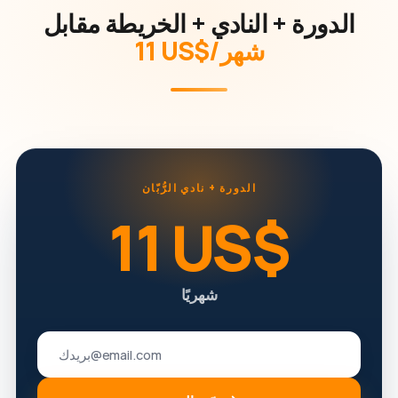
الدورة + النادي + الخريطة مقابل
‏11 US$/شهر
الدورة + نادي الرُّبّان
‏11 US$
شهريًا