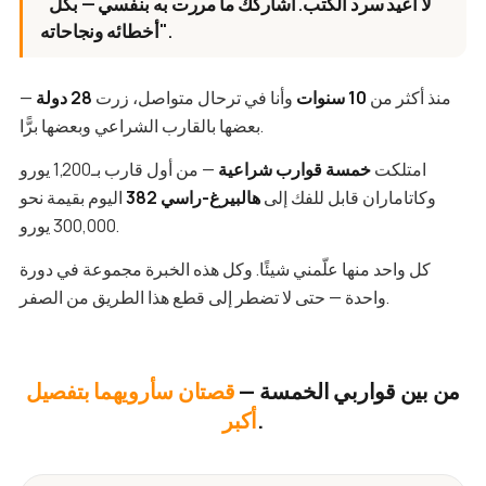
"لا أعيد سرد الكتب. أشاركك ما مررت به بنفسي — بكل
أخطائه ونجاحاته".
منذ أكثر من
10 سنوات
وأنا في ترحال متواصل، زرت
28 دولة
—
بعضها بالقارب الشراعي وبعضها برًّا.
امتلكت
خمسة قوارب شراعية
— من أول قارب بـ1,200 يورو
وكاتاماران قابل للفك إلى
هالبيرغ-راسي 382
اليوم بقيمة نحو
300,000 يورو.
كل واحد منها علّمني شيئًا. وكل هذه الخبرة مجموعة في دورة
واحدة — حتى لا تضطر إلى قطع هذا الطريق من الصفر.
من بين قواربي الخمسة —
قصتان سأرويهما بتفصيل
.
أكبر