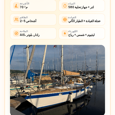
المياه
الأشرعة
580 لتر + جهاز تحلية
70 م²
القيادة
الطاقم
عجلة القيادة + الطيار الآلي
2–5 أشخاص
الكهرباء
الملاحة
ليثيوم + شمس + رياح
AIS، رادار، بلوتر