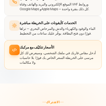
الموقع الإلكتروني والبريد والهاتف وقناة VHF وروابط
Google Maps وApple Maps — كل ذلك بنقرة واحدة.
الخدمات كأيقونات على الخريطة مباشرة
الماء والوقود والكهرباء والدش والمرحاض البحري — تراها
فورًا دون فتح البطاقة. يوفّر عليك ساعات من التخطيط.
الأسعار تتكيّف مع مركبك
أدخل مقاس قاربك في ملفك الشخصي، وسيعرض لك كل
مرسى على الخريطة السعر الخاص بك فورًا. بلا حاسبات
ولا مكالمات.
الاشتراك