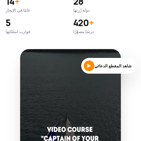
14
+
28
دولة زُرتها
عامًا في الإبحار
5
420
+
درسًا مصوّرًا
قوارب امتلكتها
شاهد المقطع الدعائي