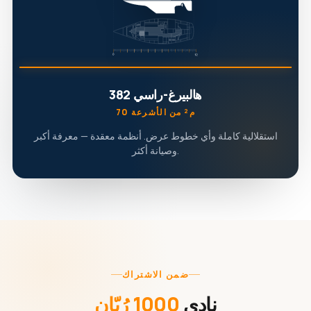
هالبيرغ-راسي 382
70 م² من الأشرعة
استقلالية كاملة وأي خطوط عرض. أنظمة معقدة — معرفة أكبر
وصيانة أكثر.
ضمن الاشتراك
نادي
1000 رُبّان