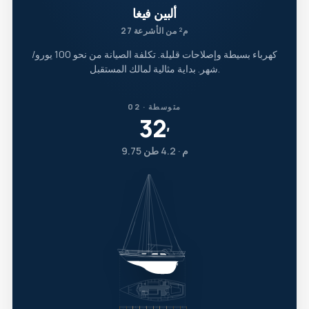
ألبين فيغا
27 م² من الأشرعة
كهرباء بسيطة وإصلاحات قليلة. تكلفة الصيانة من نحو 100 يورو/
شهر. بداية مثالية لمالك المستقبل.
02 · متوسطة
32
′
9.75 م · 4.2 طن