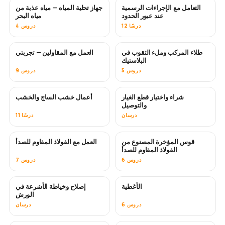
التعامل مع الإجراءات الرسمية
جهاز تحلية المياه — مياه عذبة من
قريبًا
عند عبور الحدود
مياه البحر
12 درسًا
4 دروس
طلاء المركب وملء الثقوب في
العمل مع المقاولين — تجربتي
قريبًا
قريبًا
البلاستيك
5 دروس
9 دروس
شراء واختيار قطع الغيار
أعمال خشب الساج والخشب
قريبًا
والتوصيل
درسان
11 درسًا
قوس المؤخرة المصنوع من
العمل مع الفولاذ المقاوم للصدأ
قريبًا
الفولاذ المقاوم للصدأ
6 دروس
7 دروس
الأغطية
إصلاح وخياطة الأشرعة في
قريبًا
الورش
6 دروس
درسان