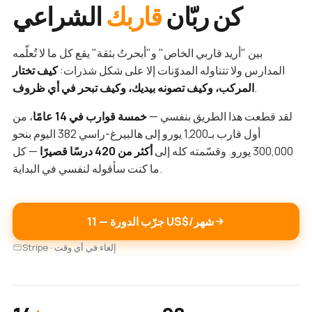
كن ربّان
قاربك
الشراعي
بين "أريد قاربي الخاص" و"أبحرتُ بثقة" يقع كل ما لا تُعلّمه
المدارس ولا تتناوله المدوّنات إلا على شكل شذرات:
كيف تختار
.
المركب، وكيف تصونه بيديك، وكيف تبحر في أي ظروف
لقد قطعت هذا الطريق بنفسي —
خمسة قوارب في 14 عامًا
، من
أول قارب بـ1,200 يورو إلى هالبيرغ-راسي 382 اليوم بنحو
300,000 يورو. وقسّمته كله إلى
أكثر من 420 درسًا قصيرًا
— كل
ما كنت سأقوله لنفسي في البداية.
جرّب الدورة — ‏11 US$/شهر
Stripe · إلغاء في أي وقت