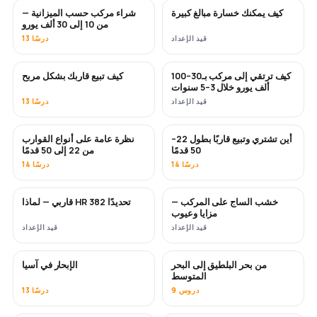
كيف يمكنك خسارة مبالغ كبيرة
شراء مركب حسب الميزانية —
قريبًا
قريبًا
من 10 إلى 30 ألف يورو
قيد الإعداد
13 درسًا
كيف ترتقي إلى مركب بـ30–100
كيف تبيع قاربك بشكل مربح
جديد
جديد
ألف يورو خلال 3–5 سنوات
قيد الإعداد
13 درسًا
أين تشتري وتبيع قاربًا بطول 22–
نظرة عامة على أنواع القوارب
قريبًا
قريبًا
50 قدمًا
من 22 إلى 50 قدمًا
14 درسًا
14 درسًا
خشب الساج على المركب —
قاربي — لماذا HR 382 تحديدًا
قريبًا
قريبًا
مزايا وعيوب
قيد الإعداد
قيد الإعداد
من بحر البلطيق إلى البحر
الإبحار في آسيا
قريبًا
قريبًا
المتوسط
9 دروس
13 درسًا