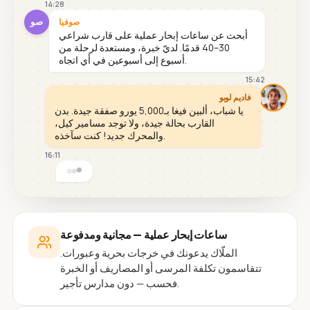
14:28
صو
صوفيا
أبحث عن ساعات إبحار عملية على قارب شراعي
30–40 قدمًا. لديّ خبرة، ومستعدة لرحلة من
أسبوع إلى أسبوعين في أي اتجاه.
15:42
فاديم لوبو
يا شباب، ألبين فيغا بـ5,000 يورو صفقة جيدة. بدن
القارب بحالة جيدة، ولا توجد مسامير كيل،
والمحرك جديد! كنت سآخذه.
16:11
ساعات إبحار عملية — مجانية ومدفوعة
الملّاك يدعونك في خرجات بحرية وعبورات.
تتقاسمون تكلفة المرسى أو المصاريف أو الخبرة
فحسب — دون مدارس تأجير.