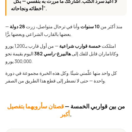
"لا أعيد سرد الكتب. أشاركك ما مررت به بنفسي — بكل
أخطائه ونجاحاته".
منذ أكثر من
10 سنوات
وأنا في ترحال متواصل، زرت
28 دولة
—
بعضها بالقارب الشراعي وبعضها برًّا.
امتلكت
خمسة قوارب شراعية
— من أول قارب بـ1,200 يورو
وكاتاماران قابل للفك إلى
هالبيرغ-راسي 382
اليوم بقيمة نحو
300,000 يورو.
كل واحد منها علّمني شيئًا. وكل هذه الخبرة مجموعة في دورة
واحدة — حتى لا تضطر إلى قطع هذا الطريق من الصفر.
من بين قواربي الخمسة —
قصتان سأرويهما بتفصيل
.
أكبر