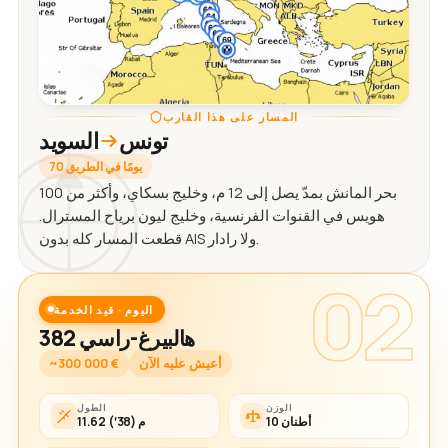
المسار على هذا القارب
تونس
السويد
70 يومًا في الطريق
بحر المانش بمدّ يصل إلى 12 م، وخليج بسكاي، وأكثر من 100
هويس في القنوات الفرنسية، وخليج ليون برياح المسترال.
قطعت المسار كله بدون AIS ولا رادار.
02
اليوم · قيد الخدمة
هالبيرغ-راسي 382
أعيش عليه الآن
~300 000 €
الوزن
الطول
10 أطنان
11.62 م (38′)