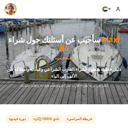
Maxi
سأجيب عن أسئلتك حول شراء
84
دليل خطوة بخطوة لشراء القارب الشراعي وقيادته وامتلاكه من
الألف إلى الياء
لكل من يريد شراء قارب شراعي وتعلّم قيادته وتعلّم صيانته
خريطة المراسي
نادي 1000 رُبّان
دورة فيديو