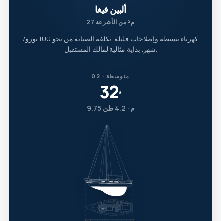
ألبين فيغا
27 م² من الأشرعة
كهرباء بسيطة وإصلاحات قليلة. تكلفة الصيانة من نحو 100 يورو/
شهر. بداية مثالية لمالك المستقبل.
02 · متوسطة
32
′
9.75 م · 4.2 طن