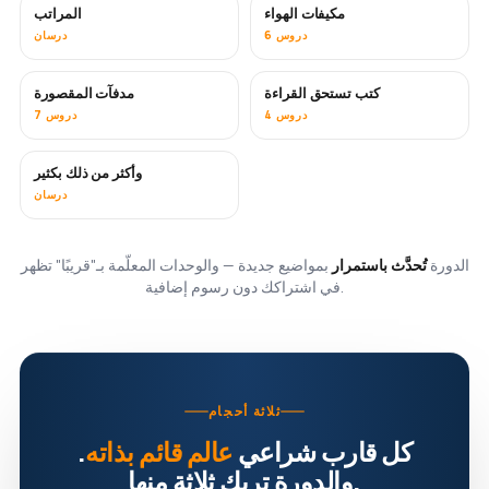
مكيفات الهواء
المراتب
قريبًا
6 دروس
درسان
كتب تستحق القراءة
مدفآت المقصورة
قريبًا
قريبًا
4 دروس
7 دروس
وأكثر من ذلك بكثير
قريبًا
درسان
الدورة
تُحدَّث باستمرار
بمواضيع جديدة — والوحدات المعلّمة بـ"قريبًا" تظهر
في اشتراكك دون رسوم إضافية.
ثلاثة أحجام
كل قارب شراعي
عالم قائم بذاته
.
والدورة تريك ثلاثة منها.