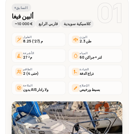
01
السابق
ألبين فيغا
كلاسيكية سويدية
قاربي الرابع
~10 000 €
الوزن
الطول
2.3 طن
8.25 م (27′)
المياه
الأشرعة
60 لتر + جراكن
27 م²
القيادة
الطاقم
ذراع الدفة
2 (حتى 4)
الإصلاح
الملاحة
بسيط ورخيص
بدون AIS ولا رادار