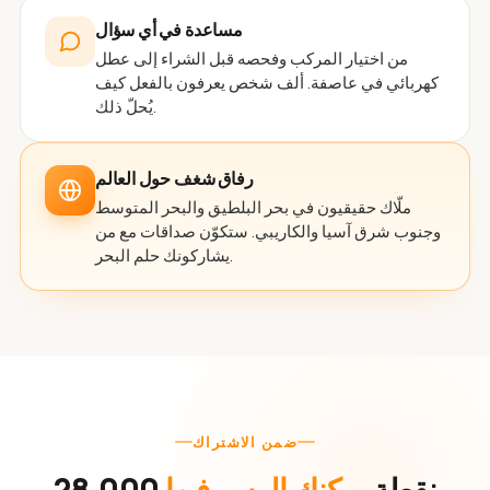
مساعدة في أي سؤال
من اختيار المركب وفحصه قبل الشراء إلى عطل
كهربائي في عاصفة. ألف شخص يعرفون بالفعل كيف
يُحلّ ذلك.
رفاق شغف حول العالم
ملّاك حقيقيون في بحر البلطيق والبحر المتوسط
وجنوب شرق آسيا والكاريبي. ستكوّن صداقات مع من
يشاركونك حلم البحر.
ضمن الاشتراك
28,000 نقطة
يمكنك الرسو فيها