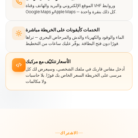
الموقع الإلكتروني والبريد والهاتف وقناة VHF وروابط
Google Maps وApple Maps — كل ذلك بنقرة واحدة.
الخدمات كأيقونات على الخريطة مباشرة
الماء والوقود والكهرباء والدش والمرحاض البحري — تراها
فورًا دون فتح البطاقة. يوفّر عليك ساعات من التخطيط.
الأسعار تتكيّف مع مركبك
أدخل مقاس قاربك في ملفك الشخصي، وسيعرض لك كل
مرسى على الخريطة السعر الخاص بك فورًا. بلا حاسبات
ولا مكالمات.
الاشتراك