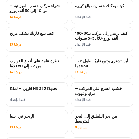
كيف يمكنك خسارة مبالغ كبيرة
شراء مركب حسب الميزانية —
قريبًا
قريبًا
من 10 إلى 30 ألف يورو
قيد الإعداد
13 درسًا
كيف ترتقي إلى مركب بـ30–100
كيف تبيع قاربك بشكل مربح
جديد
جديد
ألف يورو خلال 3–5 سنوات
قيد الإعداد
13 درسًا
أين تشتري وتبيع قاربًا بطول 22–
نظرة عامة على أنواع القوارب
قريبًا
قريبًا
50 قدمًا
من 22 إلى 50 قدمًا
14 درسًا
14 درسًا
خشب الساج على المركب —
قاربي — لماذا HR 382 تحديدًا
قريبًا
قريبًا
مزايا وعيوب
قيد الإعداد
قيد الإعداد
من بحر البلطيق إلى البحر
الإبحار في آسيا
قريبًا
قريبًا
المتوسط
9 دروس
13 درسًا