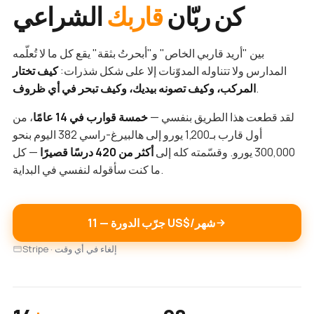
كن ربّان
قاربك
الشراعي
بين "أريد قاربي الخاص" و"أبحرتُ بثقة" يقع كل ما لا تُعلّمه
المدارس ولا تتناوله المدوّنات إلا على شكل شذرات:
كيف تختار
.
المركب، وكيف تصونه بيديك، وكيف تبحر في أي ظروف
لقد قطعت هذا الطريق بنفسي —
خمسة قوارب في 14 عامًا
، من
أول قارب بـ1,200 يورو إلى هالبيرغ-راسي 382 اليوم بنحو
300,000 يورو. وقسّمته كله إلى
أكثر من 420 درسًا قصيرًا
— كل
ما كنت سأقوله لنفسي في البداية.
جرّب الدورة — ‏11 US$/شهر
Stripe · إلغاء في أي وقت