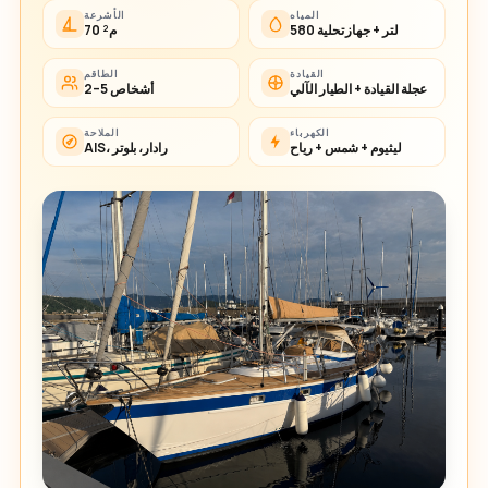
المياه
الأشرعة
580 لتر + جهاز تحلية
70 م²
القيادة
الطاقم
عجلة القيادة + الطيار الآلي
2–5 أشخاص
الكهرباء
الملاحة
ليثيوم + شمس + رياح
AIS، رادار، بلوتر