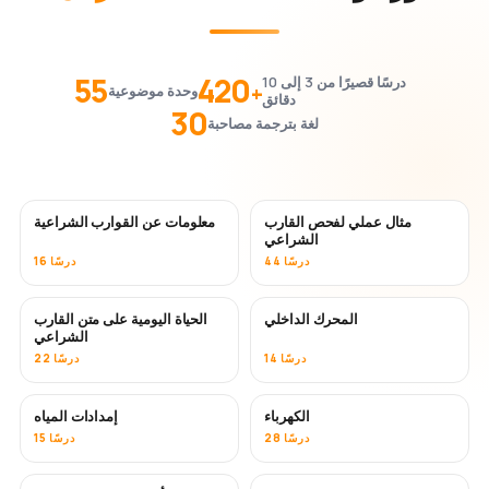
55
420
درسًا قصيرًا من 3 إلى 10
+
وحدة موضوعية
دقائق
30
لغة بترجمة مصاحبة
مثال عملي لفحص القارب
معلومات عن القوارب الشراعية
الشراعي
44 درسًا
16 درسًا
المحرك الداخلي
الحياة اليومية على متن القارب
الشراعي
14 درسًا
22 درسًا
الكهرباء
إمدادات المياه
28 درسًا
15 درسًا