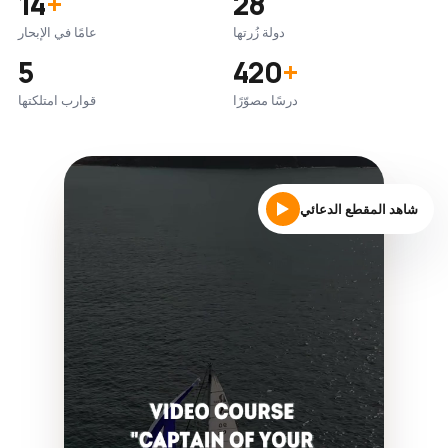
14
+
28
دولة زُرتها
عامًا في الإبحار
5
420
+
درسًا مصوّرًا
قوارب امتلكتها
شاهد المقطع الدعائي