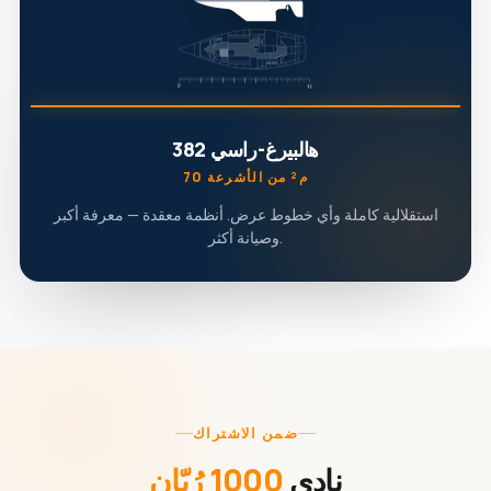
هالبيرغ-راسي 382
70 م² من الأشرعة
استقلالية كاملة وأي خطوط عرض. أنظمة معقدة — معرفة أكبر
وصيانة أكثر.
ضمن الاشتراك
نادي
1000 رُبّان