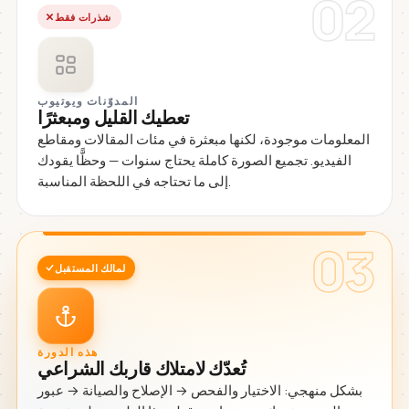
02
شذرات فقط
المدوّنات ويوتيوب
تعطيك القليل ومبعثرًا
المعلومات موجودة، لكنها مبعثرة في مئات المقالات ومقاطع
الفيديو. تجميع الصورة كاملة يحتاج سنوات — وحظًّا يقودك
إلى ما تحتاجه في اللحظة المناسبة.
03
لمالك المستقبل
هذه الدورة
تُعدّك لامتلاك قاربك الشراعي
بشكل منهجي: الاختيار والفحص → الإصلاح والصيانة → عبور