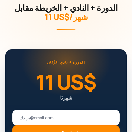
الدورة + النادي + الخريطة مقابل
‏11 US$/شهر
الدورة + نادي الرُّبّان
‏11 US$
شهريًا