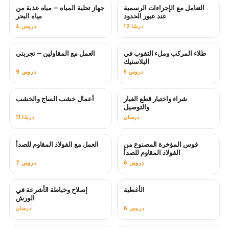
التعامل مع الإجراءات الرسمية
جهاز تحلية المياه — مياه عذبة من
قريبًا
عند عبور الحدود
مياه البحر
12 درسًا
4 دروس
طلاء المركب وملء الثقوب في
العمل مع المقاولين — تجربتي
قريبًا
قريبًا
البلاستيك
5 دروس
9 دروس
شراء واختيار قطع الغيار
أعمال خشب الساج والخشب
قريبًا
والتوصيل
درسان
11 درسًا
قوس المؤخرة المصنوع من
العمل مع الفولاذ المقاوم للصدأ
قريبًا
الفولاذ المقاوم للصدأ
6 دروس
7 دروس
الأغطية
إصلاح وخياطة الأشرعة في
قريبًا
الورش
6 دروس
درسان