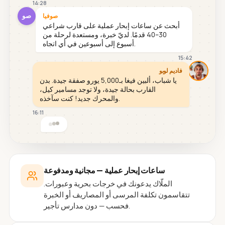
14:28
صو
صوفيا
أبحث عن ساعات إبحار عملية على قارب شراعي
30–40 قدمًا. لديّ خبرة، ومستعدة لرحلة من
أسبوع إلى أسبوعين في أي اتجاه.
15:42
فاديم لوبو
يا شباب، ألبين فيغا بـ5,000 يورو صفقة جيدة. بدن
القارب بحالة جيدة، ولا توجد مسامير كيل،
والمحرك جديد! كنت سآخذه.
16:11
ساعات إبحار عملية — مجانية ومدفوعة
الملّاك يدعونك في خرجات بحرية وعبورات.
تتقاسمون تكلفة المرسى أو المصاريف أو الخبرة
فحسب — دون مدارس تأجير.