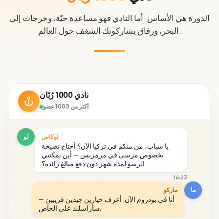
الدورة هي الأساس. أما النادي فهو مساعدة حيّة، وخرجات إلى
البحر، ورفاق يشاركونك الشغف حول العالم.
نادي 1000 رُبّان
أكثر من 1000 عضو
لو
لوكاس
يا شباب، من منكم في تركيا الآن؟ أحتاج نصيحة
بخصوص مرسى في مرمريس — أين يمكنني
الرسو لمدة شهر دون دفع مبالغ زائدة؟
14:23
ما
ماركو
أنا في بودروم الآن. أعرف خيارين جيدين قريبين —
سأراسلك على الخاص.