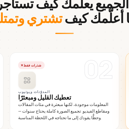
.
ا أعلّمك كيف
تشتري وتمتل
02
شذرات فقط
المدوّنات ويوتيوب
تعطيك القليل ومبعثرًا
المعلومات موجودة، لكنها مبعثرة في مئات المقالات
ومقاطع الفيديو. تجميع الصورة كاملة يحتاج سنوات —
وحظًّا يقودك إلى ما تحتاجه في اللحظة المناسبة.