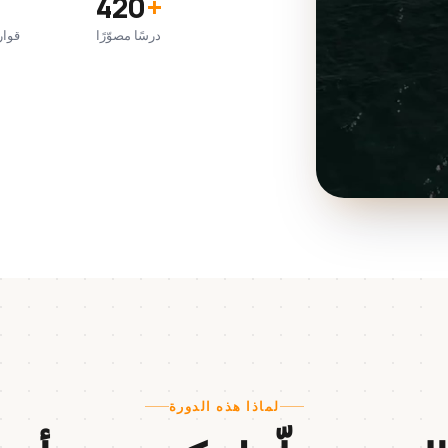
420
+
درسًا مصوّرًا
قوار
لماذا هذه الدورة