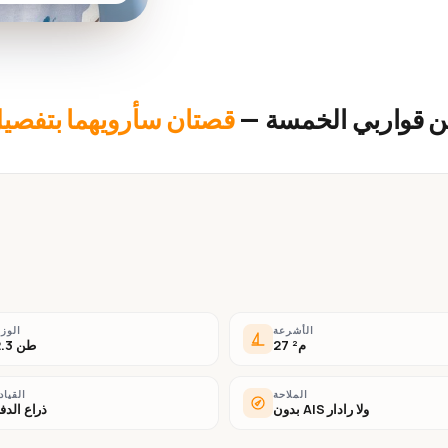
ن قواربي الخمسة —
قصتان سأرويهما بتفصيل
الأشرعة
الوز
27 م²
2.3 طن
الملاحة
القياد
بدون AIS ولا رادار
ذراع الدف