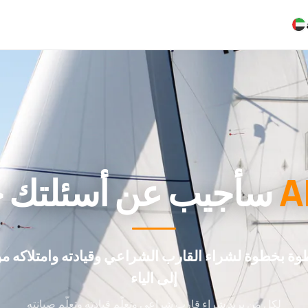
A
سأجيب عن أسئلتك حول شراء
وة بخطوة لشراء القارب الشراعي وقيادته وامتلاكه من
إلى الياء
لكل من يريد شراء قارب شراعي وتعلّم قيادته وتعلّم صيانته