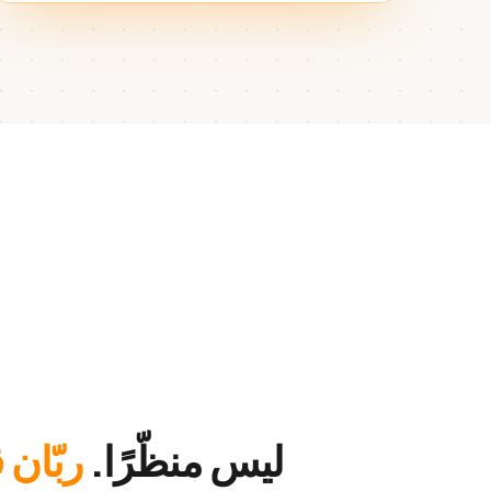
ليس منظّرًا.
ربّان