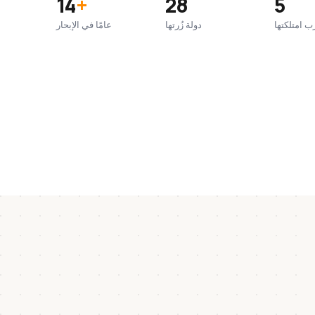
14
+
28
5
ب امتلكتها
دولة زُرتها
عامًا في الإبحار