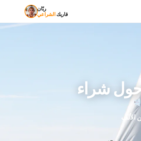
ربّان
قاربك
الشراعي
 الألف