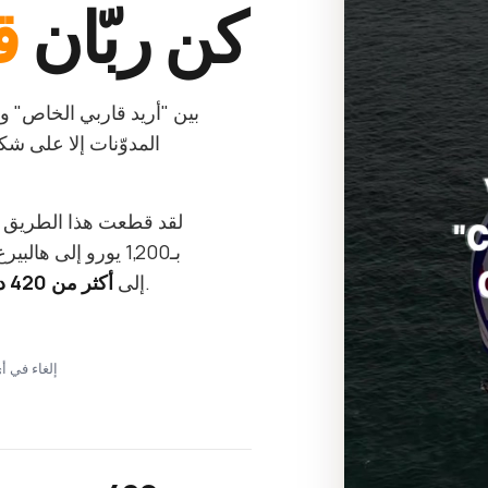
كن ربّان
ق
بين "أريد قاربي الخاص" و"أ
المدوّنات إلا على 
لقد قطعت هذا الطريق
— كل ما كنت سأقوله لنفسي في البداية.
إلى
أكثر من 420 درسًا قصيرًا
Stripe · إلغاء 