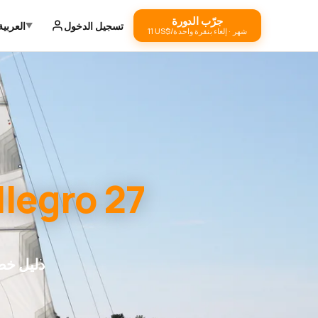
جرّب الدورة
تسجيل الدخول
العربية
‏11 US$/شهر · إلغاء بنقرة واحدة
llegro 27
دليل خط