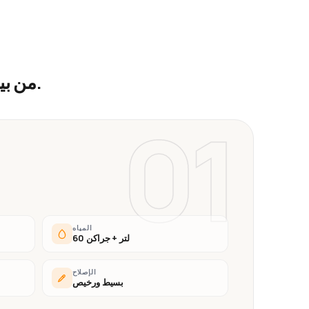
.
من بي
01
المياه
60 لتر + جراكن
الإصلاح
بسيط ورخيص