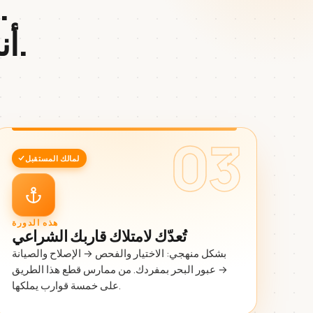
الجميع يعلّمك كيف تستأجر
.
أن
03
لمالك المستقبل
هذه الدورة
تُعدّك لامتلاك قاربك الشراعي
بشكل منهجي: الاختيار والفحص → الإصلاح والصيانة
→ عبور البحر بمفردك. من ممارس قطع هذا الطريق
على خمسة قوارب يملكها.