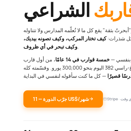
اربك
الشراعي
بحرتُ بثقة" يقع كل ما لا تُعلّمه المدارس ولا تتناوله
شكل شذرات:
كيف تختار المركب، وكيف تصونه بيديك،
.
وكيف تبحر في أي ظروف
 بنفسي —
خمسة قوارب في 14 عامًا
، من أول قارب
بـ1,200 يورو إلى هالبيرغ-راسي 382 اليوم بنحو 300,000 يورو. وقسّمته كله
جرّب الدورة — ‏11 US$/شهر
في أي وقت