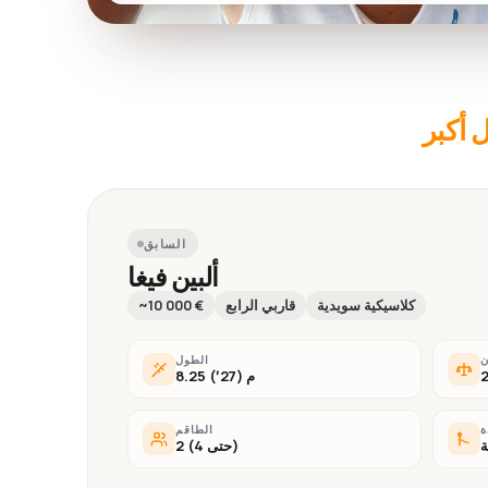
 أكبر
السابق
ألبين فيغا
كلاسيكية سويدية
قاربي الرابع
~10 000 €
ن
الطول
8.25 م (27′)
ة
الطاقم
ة
2 (حتى 4)