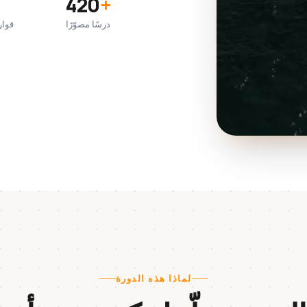
420
+
درسًا مصوّرًا
قوار
لماذا هذه الدورة