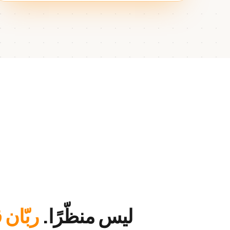
ليس منظّرًا.
ربّان