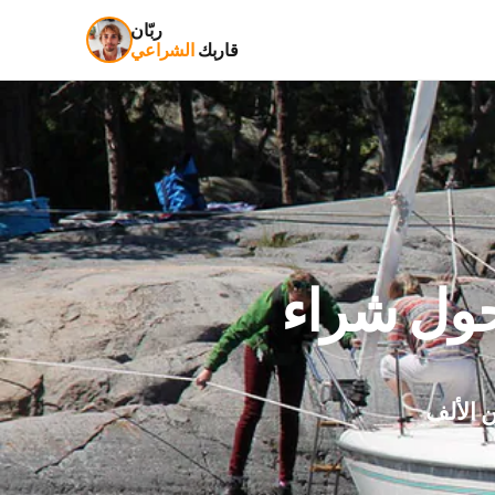
ربّان
قاربك
الشراعي
 الألف