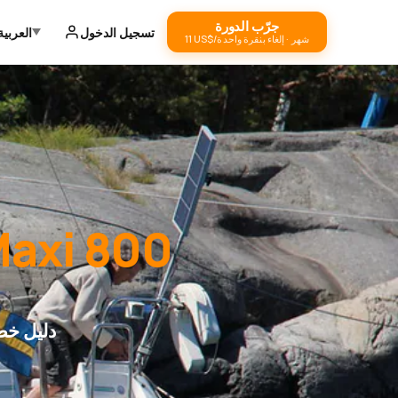
جرّب الدورة
تسجيل الدخول
العربية
‏11 US$/شهر · إلغاء بنقرة واحدة
axi 800
دليل خط