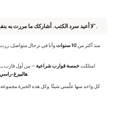
"لا أعيد سرد الكتب. أشاركك ما مررت به بنفسي — بكل أخطائه ونجاحاته".
منذ أكثر من
10 سنوات
وأنا في ترحال متواصل، زرت
امتلكت
خمسة قوارب شراعية
— من أول قارب بـ1,200 يورو وكاتاماران قابل للفك إلى
اليوم بقيمة نحو 300,000 يورو.
هالبيرغ-راسي 382
كل واحد منها علّمني شيئًا. وكل هذه الخبرة مجموعة