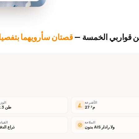
ن قواربي الخمسة —
قصتان سأرويهما بتفصيل
الأشرعة
الوز
27 م²
2.3 طن
الملاحة
القياد
بدون AIS ولا رادار
ذراع الدف