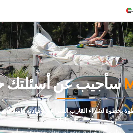
M
سأجيب عن أسئلتك حول شراء
وة بخطوة لشراء القارب الشراعي وقيادته وامتلاكه من
إلى الياء
لكل من يريد شراء قارب شراعي وتعلّم قيادته وتعلّم صيانته