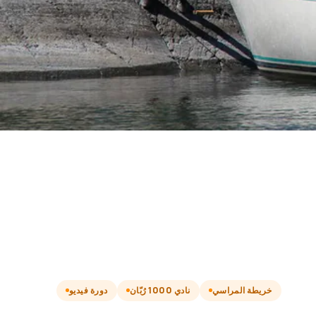
خريطة المراسي
نادي 1000 رُبّان
دورة فيديو