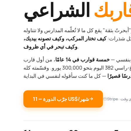
اربك
الشراعي
بحرتُ بثقة" يقع كل ما لا تُعلّمه المدارس ولا تتناوله
شكل شذرات:
كيف تختار المركب، وكيف تصونه بيديك،
.
وكيف تبحر في أي ظروف
 بنفسي —
خمسة قوارب في 14 عامًا
، من أول قارب
بـ1,200 يورو إلى هالبيرغ-راسي 382 اليوم بنحو 300,000 يورو. وقسّمته كله
جرّب الدورة — ‏11 US$/شهر
في أي وقت