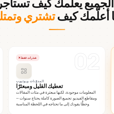
.
ا أعلّمك كيف
تشتري وتمتل
02
شذرات فقط
المدوّنات ويوتيوب
تعطيك القليل ومبعثرًا
المعلومات موجودة، لكنها مبعثرة في مئات المقالات
ومقاطع الفيديو. تجميع الصورة كاملة يحتاج سنوات —
وحظًّا يقودك إلى ما تحتاجه في اللحظة المناسبة.