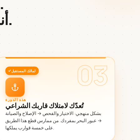
الجميع يعلّمك كيف تستأجر
.
أن
03
لمالك المستقبل
هذه الدورة
تُعدّك لامتلاك قاربك الشراعي
بشكل منهجي: الاختيار والفحص → الإصلاح والصيانة
→ عبور البحر بمفردك. من ممارس قطع هذا الطريق
على خمسة قوارب يملكها.