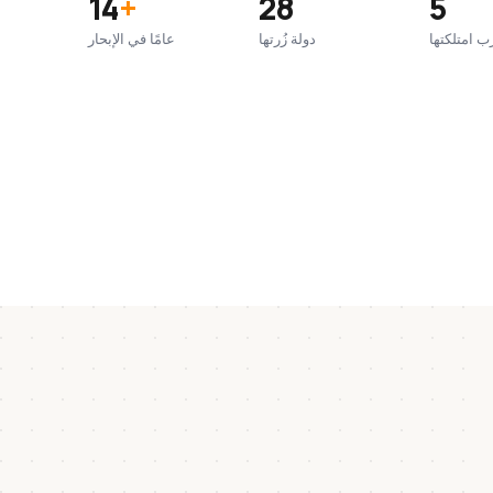
14
+
28
5
ب امتلكتها
دولة زُرتها
عامًا في الإبحار