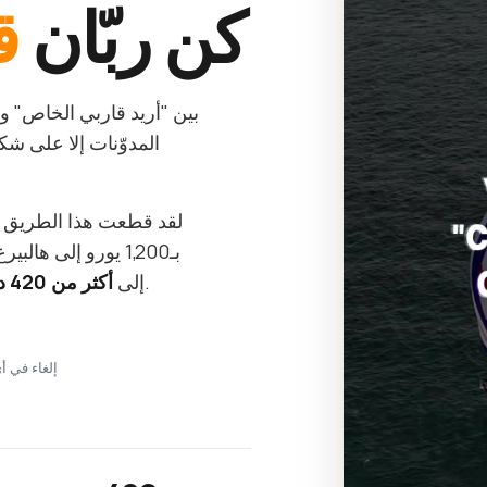
كن ربّان
ق
بين "أريد قاربي الخاص" و"أ
المدوّنات إلا على 
لقد قطعت هذا الطريق
— كل ما كنت سأقوله لنفسي في البداية.
إلى
أكثر من 420 درسًا قصيرًا
Stripe · إلغاء 