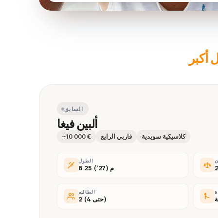
 أكبر
السابق
ألبين فيغا
كلاسيكية سويدية
قاربي الرابع
~10 000 €
ن
الطول
8.25 م (27′)
ة
الطاقم
ة
2 (حتى 4)