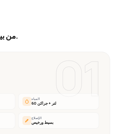
.
من بي
01
المياه
60 لتر + جراكن
الإصلاح
بسيط ورخيص