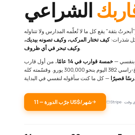
اربك
الشراعي
بحرتُ بثقة" يقع كل ما لا تُعلّمه المدارس ولا تتناوله
شكل شذرات:
كيف تختار المركب، وكيف تصونه بيديك،
.
وكيف تبحر في أي ظروف
 بنفسي —
خمسة قوارب في 14 عامًا
، من أول قارب
بـ1,200 يورو إلى هالبيرغ-راسي 382 اليوم بنحو 300,000 يورو. وقسّمته كله
جرّب الدورة — ‏11 US$/شهر
في أي وقت