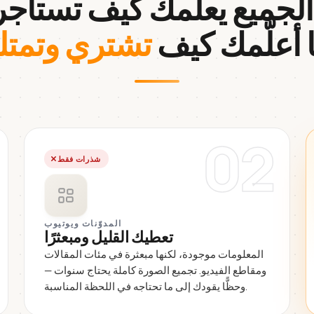
.
ا أعلّمك كيف
تشتري وتمتل
02
شذرات فقط
المدوّنات ويوتيوب
تعطيك القليل ومبعثرًا
المعلومات موجودة، لكنها مبعثرة في مئات المقالات
ومقاطع الفيديو. تجميع الصورة كاملة يحتاج سنوات —
وحظًّا يقودك إلى ما تحتاجه في اللحظة المناسبة.