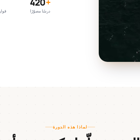
420
+
درسًا مصوّرًا
قوار
لماذا هذه الدورة