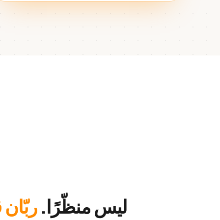
ليس منظّرًا.
ربّان