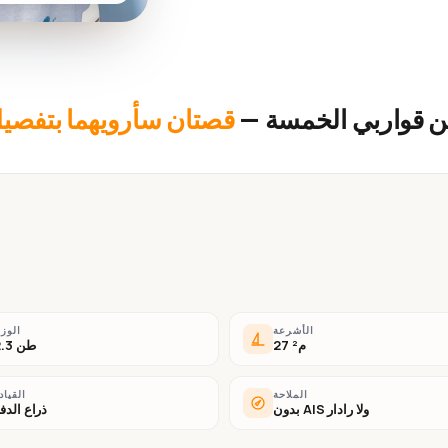
ن قواربي الخمسة —
قصتان سأرويهما بتفصيل
الأشرعة
الوز
27 م²
2.3 طن
الملاحة
القياد
بدون AIS ولا رادار
ذراع الدف