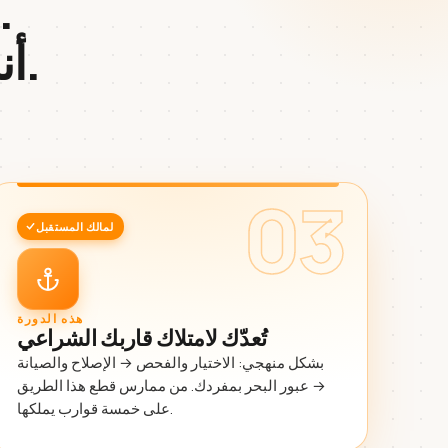
الجميع يعلّمك كيف تستأجر
.
أن
03
لمالك المستقبل
هذه الدورة
تُعدّك لامتلاك قاربك الشراعي
بشكل منهجي: الاختيار والفحص → الإصلاح والصيانة
→ عبور البحر بمفردك. من ممارس قطع هذا الطريق
على خمسة قوارب يملكها.