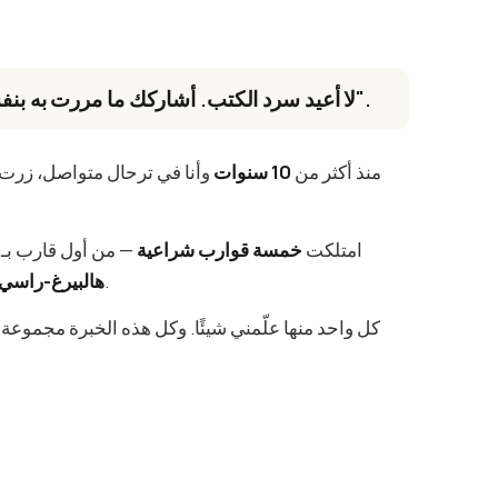
"لا أعيد سرد الكتب. أشاركك ما مررت به بنفسي — بكل أخطائه ونجاحاته".
منذ أكثر من
10 سنوات
وأنا في ترحال متواصل، زرت
امتلكت
خمسة قوارب شراعية
— من أول قارب بـ1,200 يورو وكاتاماران قابل للفك إلى
اليوم بقيمة نحو 300,000 يورو.
هالبيرغ-راسي 382
كل واحد منها علّمني شيئًا. وكل هذه الخبرة مجموعة