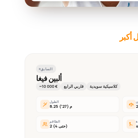
 أكبر
السابق
ألبين فيغا
كلاسيكية سويدية
قاربي الرابع
~10 000 €
ن
الطول
8.25 م (27′)
ة
الطاقم
ة
2 (حتى 4)