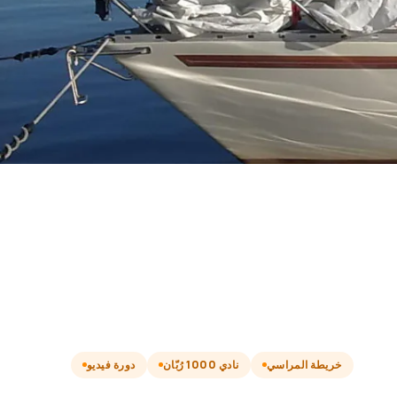
خريطة المراسي
نادي 1000 رُبّان
دورة فيديو