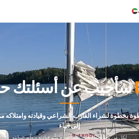
سأجيب عن أسئلتك حول شراء
وة بخطوة لشراء القارب الشراعي وقيادته وامتلاكه من
إلى الياء
لكل من يريد شراء قارب شراعي وتعلّم قيادته وتعلّم صيانته