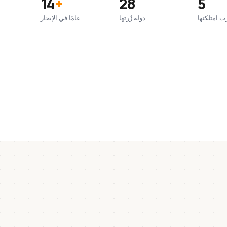
14
+
28
5
ب امتلكتها
دولة زُرتها
عامًا في الإبحار