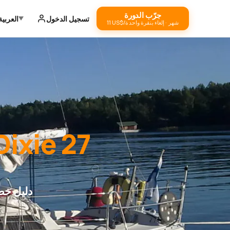
جرّب الدورة
تسجيل الدخول
العربية
‏11 US$/شهر · إلغاء بنقرة واحدة
Dixie 27
دليل خط