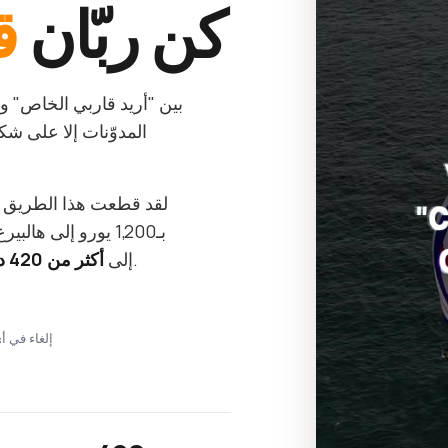
كن ربّان
ق
بين "أريد قاربي الخاص" و"أ
المدوّنات إلا على 
لقد قطعت هذا الطريق
— كل ما كنت سأقوله لنفسي في البداية.
إلى
أكثر من 420 درسًا قصيرًا
Stripe · إلغاء 