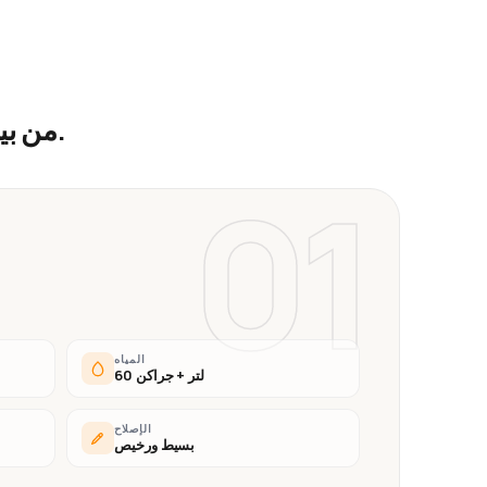
.
من بي
01
المياه
60 لتر + جراكن
الإصلاح
بسيط ورخيص