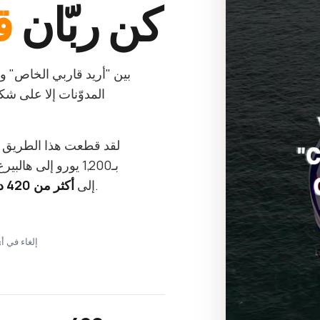
كن ربّان
ق
بين "أريد قاربي الخاص" و"أ
المدوّنات إلا على 
لقد قطعت هذا الطريق
— كل ما كنت سأقوله لنفسي في البداية.
إلى
أكثر من 420 درسًا قصيرًا
Stripe · إلغاء 