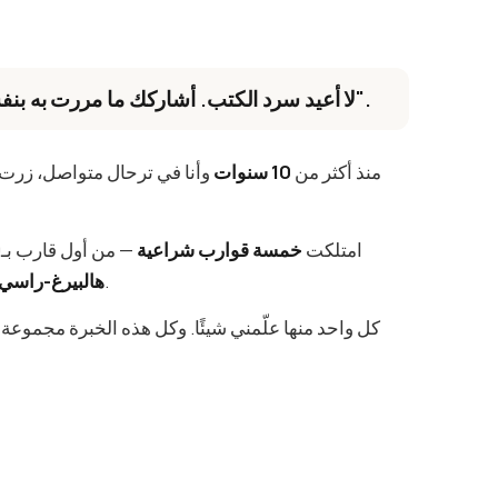
"لا أعيد سرد الكتب. أشاركك ما مررت به بنفسي — بكل أخطائه ونجاحاته".
منذ أكثر من
10 سنوات
وأنا في ترحال متواصل، زرت
امتلكت
خمسة قوارب شراعية
— من أول قارب بـ1,200 يورو وكاتاماران قابل للفك إلى
اليوم بقيمة نحو 300,000 يورو.
هالبيرغ-راسي 382
كل واحد منها علّمني شيئًا. وكل هذه الخبرة مجموعة