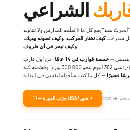
اربك
الشراعي
بحرتُ بثقة" يقع كل ما لا تُعلّمه المدارس ولا تتناوله
شكل شذرات:
كيف تختار المركب، وكيف تصونه بيديك،
.
وكيف تبحر في أي ظروف
 بنفسي —
خمسة قوارب في 14 عامًا
، من أول قارب
بـ1,200 يورو إلى هالبيرغ-راسي 382 اليوم بنحو 300,000 يورو. وقسّمته كله
جرّب الدورة — ‏11 US$/شهر
في أي وقت