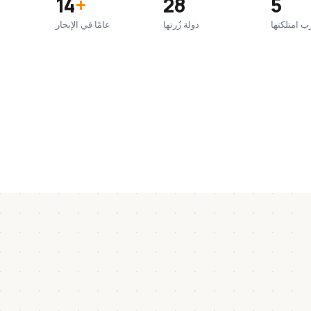
14
+
28
5
ب امتلكتها
دولة زُرتها
عامًا في الإبحار