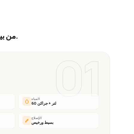
.
من بي
01
المياه
60 لتر + جراكن
الإصلاح
بسيط ورخيص