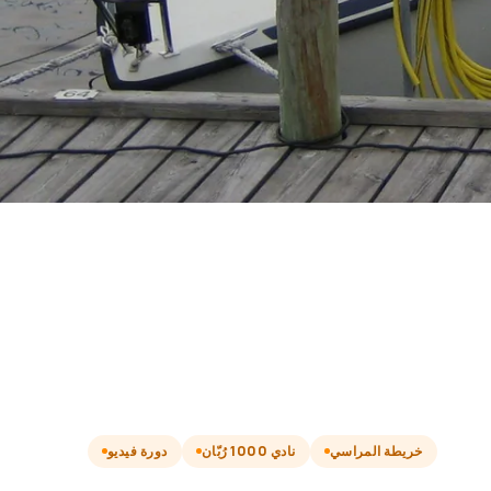
خريطة المراسي
نادي 1000 رُبّان
دورة فيديو