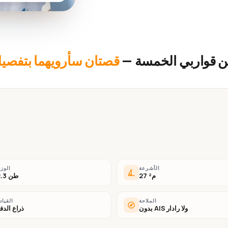
ن قواربي الخمسة —
قصتان سأرويهما بتفصيل
الأشرعة
الوز
27 م²
2.3 طن
الملاحة
القياد
بدون AIS ولا رادار
ذراع الدف