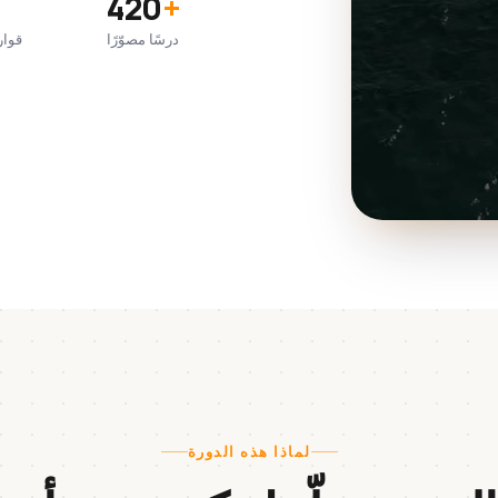
420
+
درسًا مصوّرًا
قوار
لماذا هذه الدورة