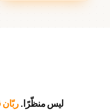
ليس منظّرًا.
ربّان