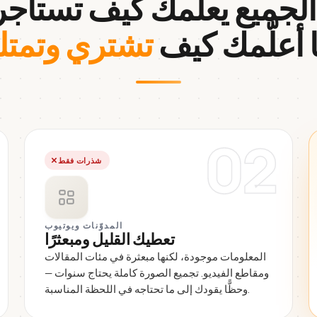
.
ا أعلّمك كيف
تشتري وتمتل
02
شذرات فقط
المدوّنات ويوتيوب
تعطيك القليل ومبعثرًا
المعلومات موجودة، لكنها مبعثرة في مئات المقالات
ومقاطع الفيديو. تجميع الصورة كاملة يحتاج سنوات —
وحظًّا يقودك إلى ما تحتاجه في اللحظة المناسبة.