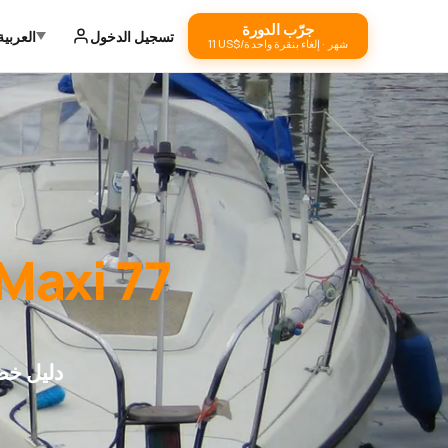
جرّب الدورة
تسجيل الدخول
العربية
‏11 US$/شهر · إلغاء بنقرة واحدة
Maxi 77
دليل خط