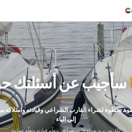
سأجيب عن أسئلتك حول شراء
وة بخطوة لشراء القارب الشراعي وقيادته وامتلاكه من
إلى الياء
لكل من يريد شراء قارب شراعي وتعلّم قيادته وتعلّم صيانته