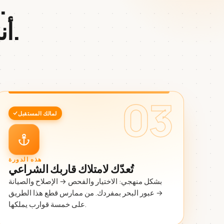
الجميع يعلّمك كيف تستأجر
.
أن
03
لمالك المستقبل
هذه الدورة
تُعدّك لامتلاك قاربك الشراعي
بشكل منهجي: الاختيار والفحص → الإصلاح والصيانة
→ عبور البحر بمفردك. من ممارس قطع هذا الطريق
على خمسة قوارب يملكها.