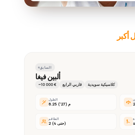
 أكبر
السابق
ألبين فيغا
كلاسيكية سويدية
قاربي الرابع
~10 000 €
ن
الطول
8.25 م (27′)
ة
الطاقم
ة
2 (حتى 4)