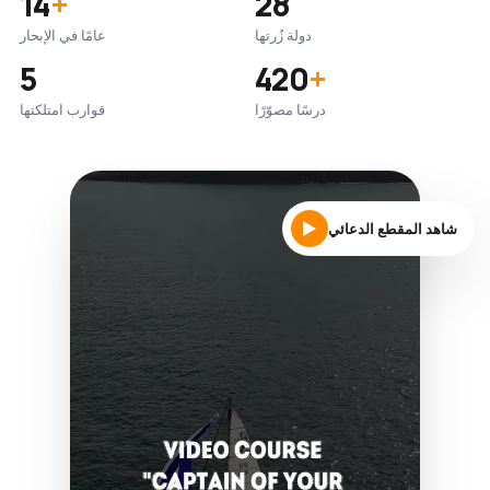
14
+
28
دولة زُرتها
عامًا في الإبحار
5
420
+
درسًا مصوّرًا
قوارب امتلكتها
شاهد المقطع الدعائي