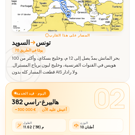
المسار على هذا القارب
تونس
السويد
70 يومًا في الطريق
بحر المانش بمدّ يصل إلى 12 م، وخليج بسكاي، وأكثر من 100
هويس في القنوات الفرنسية، وخليج ليون برياح المسترال.
قطعت المسار كله بدون AIS ولا رادار.
02
اليوم · قيد الخدمة
هالبيرغ-راسي 382
أعيش عليه الآن
~300 000 €
الوزن
الطول
10 أطنان
11.62 م (38′)