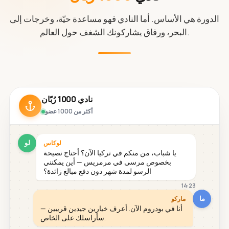
الدورة هي الأساس. أما النادي فهو مساعدة حيّة، وخرجات إلى
البحر، ورفاق يشاركونك الشغف حول العالم.
نادي 1000 رُبّان
أكثر من 1000 عضو
لو
لوكاس
يا شباب، من منكم في تركيا الآن؟ أحتاج نصيحة
بخصوص مرسى في مرمريس — أين يمكنني
الرسو لمدة شهر دون دفع مبالغ زائدة؟
14:23
ما
ماركو
أنا في بودروم الآن. أعرف خيارين جيدين قريبين —
سأراسلك على الخاص.