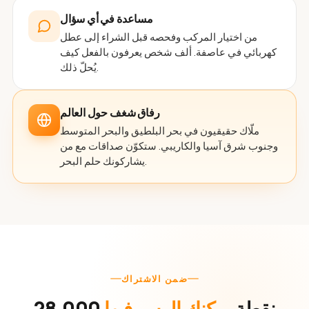
مساعدة في أي سؤال
من اختيار المركب وفحصه قبل الشراء إلى عطل
كهربائي في عاصفة. ألف شخص يعرفون بالفعل كيف
يُحلّ ذلك.
رفاق شغف حول العالم
ملّاك حقيقيون في بحر البلطيق والبحر المتوسط
وجنوب شرق آسيا والكاريبي. ستكوّن صداقات مع من
يشاركونك حلم البحر.
ضمن الاشتراك
28,000 نقطة
يمكنك الرسو فيها