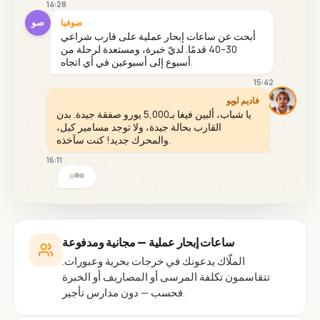
14:28
صو
صوفيا
أبحث عن ساعات إبحار عملية على قارب شراعي
30–40 قدمًا. لديّ خبرة، ومستعدة لرحلة من
أسبوع إلى أسبوعين في أي اتجاه.
15:42
فاديم لوبو
يا شباب، ألبين فيغا بـ5,000 يورو صفقة جيدة. بدن
القارب بحالة جيدة، ولا توجد مسامير كيل،
والمحرك جديد! كنت سآخذه.
16:11
ساعات إبحار عملية — مجانية ومدفوعة
الملّاك يدعونك في خرجات بحرية وعبورات.
تتقاسمون تكلفة المرسى أو المصاريف أو الخبرة
فحسب — دون مدارس تأجير.