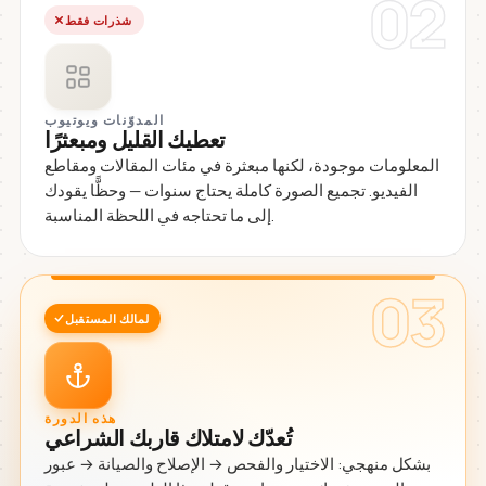
02
شذرات فقط
المدوّنات ويوتيوب
تعطيك القليل ومبعثرًا
المعلومات موجودة، لكنها مبعثرة في مئات المقالات ومقاطع
الفيديو. تجميع الصورة كاملة يحتاج سنوات — وحظًّا يقودك
إلى ما تحتاجه في اللحظة المناسبة.
03
لمالك المستقبل
هذه الدورة
تُعدّك لامتلاك قاربك الشراعي
بشكل منهجي: الاختيار والفحص → الإصلاح والصيانة → عبور