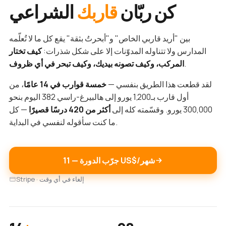
كن ربّان
قاربك
الشراعي
بين "أريد قاربي الخاص" و"أبحرتُ بثقة" يقع كل ما لا تُعلّمه
المدارس ولا تتناوله المدوّنات إلا على شكل شذرات:
كيف تختار
.
المركب، وكيف تصونه بيديك، وكيف تبحر في أي ظروف
لقد قطعت هذا الطريق بنفسي —
خمسة قوارب في 14 عامًا
، من
أول قارب بـ1,200 يورو إلى هالبيرغ-راسي 382 اليوم بنحو
300,000 يورو. وقسّمته كله إلى
أكثر من 420 درسًا قصيرًا
— كل
ما كنت سأقوله لنفسي في البداية.
جرّب الدورة — ‏11 US$/شهر
Stripe · إلغاء في أي وقت