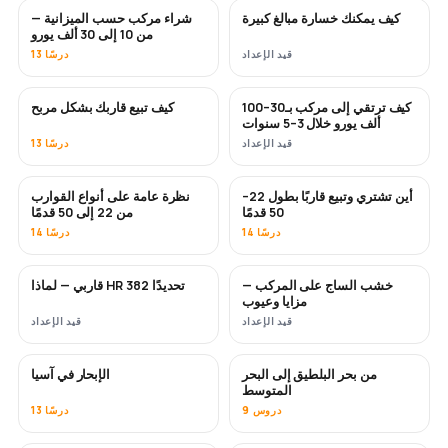
كيف يمكنك خسارة مبالغ كبيرة
شراء مركب حسب الميزانية —
قريبًا
قريبًا
من 10 إلى 30 ألف يورو
قيد الإعداد
13 درسًا
كيف ترتقي إلى مركب بـ30–100
كيف تبيع قاربك بشكل مربح
جديد
جديد
ألف يورو خلال 3–5 سنوات
قيد الإعداد
13 درسًا
أين تشتري وتبيع قاربًا بطول 22–
نظرة عامة على أنواع القوارب
قريبًا
قريبًا
50 قدمًا
من 22 إلى 50 قدمًا
14 درسًا
14 درسًا
خشب الساج على المركب —
قاربي — لماذا HR 382 تحديدًا
قريبًا
قريبًا
مزايا وعيوب
قيد الإعداد
قيد الإعداد
من بحر البلطيق إلى البحر
الإبحار في آسيا
قريبًا
قريبًا
المتوسط
9 دروس
13 درسًا