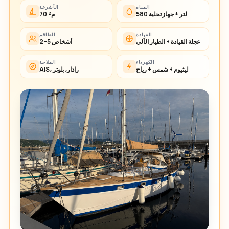
المياه
الأشرعة
580 لتر + جهاز تحلية
70 م²
القيادة
الطاقم
عجلة القيادة + الطيار الآلي
2–5 أشخاص
الكهرباء
الملاحة
ليثيوم + شمس + رياح
AIS، رادار، بلوتر