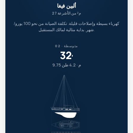
ألبين فيغا
27 م² من الأشرعة
كهرباء بسيطة وإصلاحات قليلة. تكلفة الصيانة من نحو 100 يورو/
شهر. بداية مثالية لمالك المستقبل.
02 · متوسطة
32
′
9.75 م · 4.2 طن