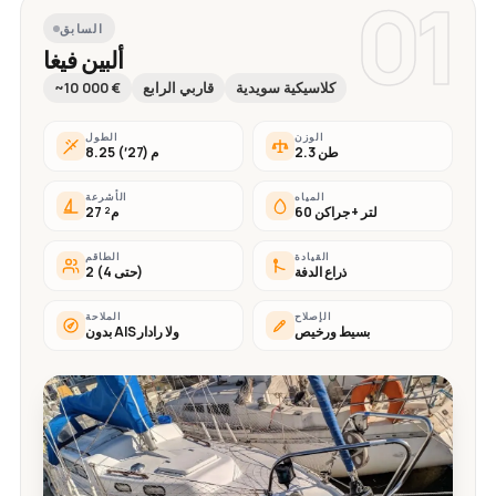
01
السابق
ألبين فيغا
كلاسيكية سويدية
قاربي الرابع
~10 000 €
الوزن
الطول
2.3 طن
8.25 م (27′)
المياه
الأشرعة
60 لتر + جراكن
27 م²
القيادة
الطاقم
ذراع الدفة
2 (حتى 4)
الإصلاح
الملاحة
بسيط ورخيص
بدون AIS ولا رادار