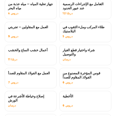
التعامل مع الإجراءات الرسمية
جهاز تحلية المياه — مياه عذبة من
قريبًا
عند عبور الحدود
مياه البحر
12 درسًا
4 دروس
طلاء المركب وملء الثقوب في
العمل مع المقاولين — تجربتي
قريبًا
قريبًا
البلاستيك
5 دروس
9 دروس
شراء واختيار قطع الغيار
أعمال خشب الساج والخشب
قريبًا
والتوصيل
درسان
11 درسًا
قوس المؤخرة المصنوع من
العمل مع الفولاذ المقاوم للصدأ
قريبًا
الفولاذ المقاوم للصدأ
6 دروس
7 دروس
الأغطية
إصلاح وخياطة الأشرعة في
قريبًا
الورش
6 دروس
درسان