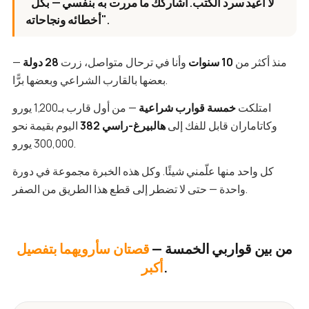
"لا أعيد سرد الكتب. أشاركك ما مررت به بنفسي — بكل
أخطائه ونجاحاته".
منذ أكثر من
10 سنوات
وأنا في ترحال متواصل، زرت
28 دولة
—
بعضها بالقارب الشراعي وبعضها برًّا.
امتلكت
خمسة قوارب شراعية
— من أول قارب بـ1,200 يورو
وكاتاماران قابل للفك إلى
هالبيرغ-راسي 382
اليوم بقيمة نحو
300,000 يورو.
كل واحد منها علّمني شيئًا. وكل هذه الخبرة مجموعة في دورة
واحدة — حتى لا تضطر إلى قطع هذا الطريق من الصفر.
من بين قواربي الخمسة —
قصتان سأرويهما بتفصيل
.
أكبر