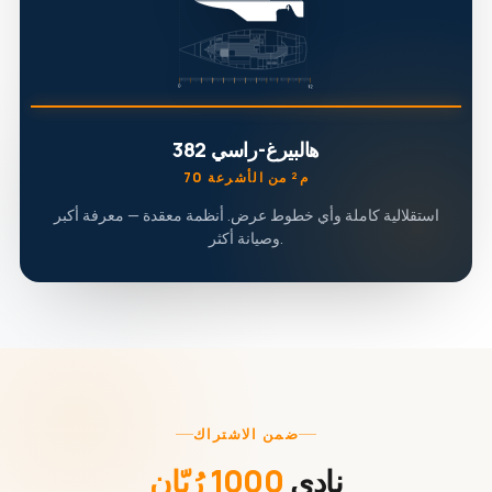
هالبيرغ-راسي 382
70 م² من الأشرعة
استقلالية كاملة وأي خطوط عرض. أنظمة معقدة — معرفة أكبر
وصيانة أكثر.
ضمن الاشتراك
نادي
1000 رُبّان