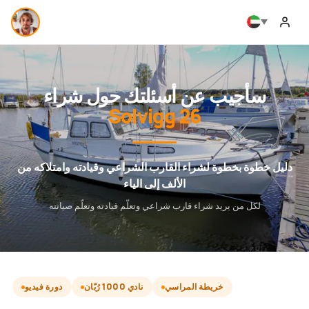
سأجيب عن أسئلتك حول شراء
Solvigg 26
دليل خطوة بخطوة لشراء القارب الشراعي وقيادته وامتلاكه من
الألف إلى الياء
لكل من يريد شراء قارب شراعي وتعلّم قيادته وتعلّم صيانته
خريطة المراسي
نادي 1000 رُبّان
دورة فيديو