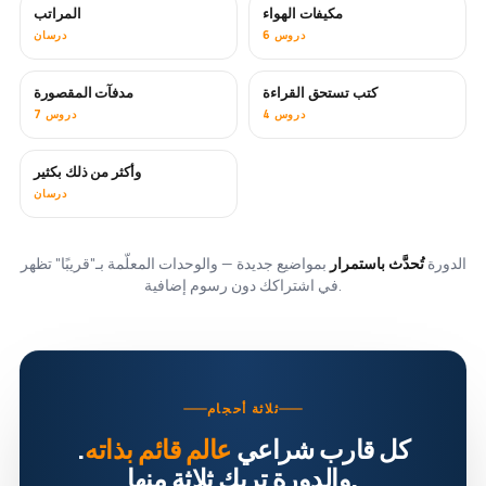
مكيفات الهواء
المراتب
قريبًا
6 دروس
درسان
كتب تستحق القراءة
مدفآت المقصورة
قريبًا
قريبًا
4 دروس
7 دروس
وأكثر من ذلك بكثير
قريبًا
درسان
الدورة
تُحدَّث باستمرار
بمواضيع جديدة — والوحدات المعلّمة بـ"قريبًا" تظهر
في اشتراكك دون رسوم إضافية.
ثلاثة أحجام
كل قارب شراعي
عالم قائم بذاته
.
والدورة تريك ثلاثة منها.