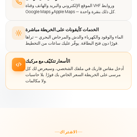
الموقع الإلكتروني والبريد والهاتف وقناة VHF وروابط
Google Maps وApple Maps — كل ذلك بنقرة واحدة.
الخدمات كأيقونات على الخريطة مباشرة
الماء والوقود والكهرباء والدش والمرحاض البحري — تراها
فورًا دون فتح البطاقة. يوفّر عليك ساعات من التخطيط.
الأسعار تتكيّف مع مركبك
أدخل مقاس قاربك في ملفك الشخصي، وسيعرض لك كل
مرسى على الخريطة السعر الخاص بك فورًا. بلا حاسبات
ولا مكالمات.
الاشتراك