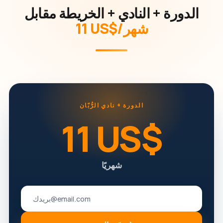
الدورة + النادي + الخريطة مقابل
‏11 US$/شهر
الدورة + نادي الرُّبّان
‏11 US$
شهريًا