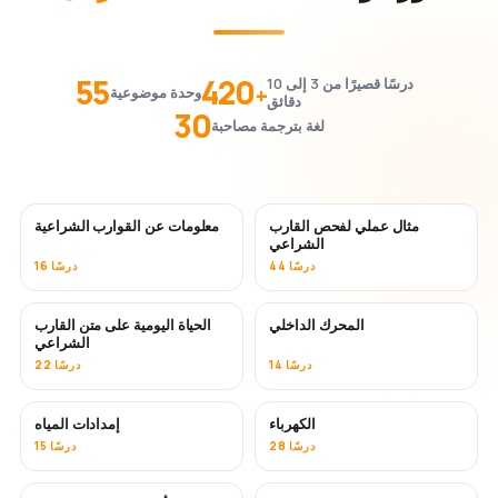
55
420
درسًا قصيرًا من 3 إلى 10
+
وحدة موضوعية
دقائق
30
لغة بترجمة مصاحبة
مثال عملي لفحص القارب
معلومات عن القوارب الشراعية
الشراعي
44 درسًا
16 درسًا
المحرك الداخلي
الحياة اليومية على متن القارب
الشراعي
14 درسًا
22 درسًا
الكهرباء
إمدادات المياه
28 درسًا
15 درسًا