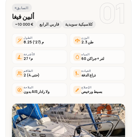
01
السابق
ألبين فيغا
كلاسيكية سويدية
قاربي الرابع
~10 000 €
الوزن
الطول
2.3 طن
8.25 م (27′)
المياه
الأشرعة
60 لتر + جراكن
27 م²
القيادة
الطاقم
ذراع الدفة
2 (حتى 4)
الإصلاح
الملاحة
بسيط ورخيص
بدون AIS ولا رادار