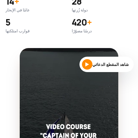
14
+
28
دولة زُرتها
عامًا في الإبحار
5
420
+
درسًا مصوّرًا
قوارب امتلكتها
شاهد المقطع الدعائي