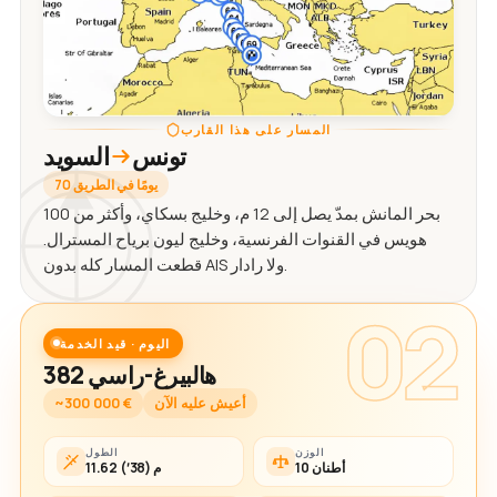
المسار على هذا القارب
تونس
السويد
70 يومًا في الطريق
بحر المانش بمدّ يصل إلى 12 م، وخليج بسكاي، وأكثر من 100
هويس في القنوات الفرنسية، وخليج ليون برياح المسترال.
قطعت المسار كله بدون AIS ولا رادار.
02
اليوم · قيد الخدمة
هالبيرغ-راسي 382
أعيش عليه الآن
~300 000 €
الوزن
الطول
10 أطنان
11.62 م (38′)