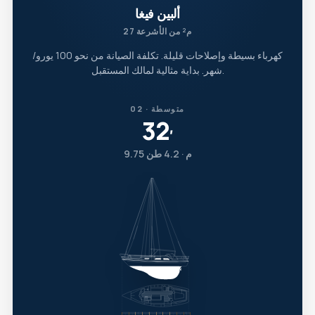
ألبين فيغا
27 م² من الأشرعة
كهرباء بسيطة وإصلاحات قليلة. تكلفة الصيانة من نحو 100 يورو/
شهر. بداية مثالية لمالك المستقبل.
02 · متوسطة
32
′
9.75 م · 4.2 طن