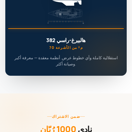
هالبيرغ-راسي 382
70 م² من الأشرعة
استقلالية كاملة وأي خطوط عرض. أنظمة معقدة — معرفة أكبر
وصيانة أكثر.
ضمن الاشتراك
نادي
1000 رُبّان