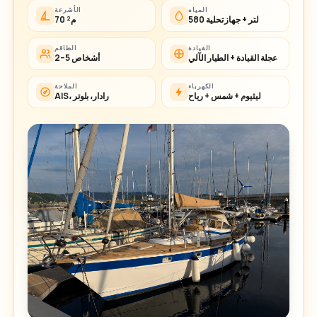
المياه
الأشرعة
580 لتر + جهاز تحلية
70 م²
القيادة
الطاقم
عجلة القيادة + الطيار الآلي
2–5 أشخاص
الكهرباء
الملاحة
ليثيوم + شمس + رياح
AIS، رادار، بلوتر