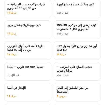
كيف يمكنك خسارة مبالغ كبيرة
شراء مركب حسب الميزانية —
قريبًا
قريبًا
من 10 إلى 30 ألف يورو
قيد الإعداد
13 درسًا
كيف ترتقي إلى مركب بـ30–100
كيف تبيع قاربك بشكل مربح
جديد
جديد
ألف يورو خلال 3–5 سنوات
قيد الإعداد
13 درسًا
أين تشتري وتبيع قاربًا بطول 22–
نظرة عامة على أنواع القوارب
قريبًا
قريبًا
50 قدمًا
من 22 إلى 50 قدمًا
14 درسًا
14 درسًا
خشب الساج على المركب —
قاربي — لماذا HR 382 تحديدًا
قريبًا
قريبًا
مزايا وعيوب
قيد الإعداد
قيد الإعداد
من بحر البلطيق إلى البحر
الإبحار في آسيا
قريبًا
قريبًا
المتوسط
9 دروس
13 درسًا