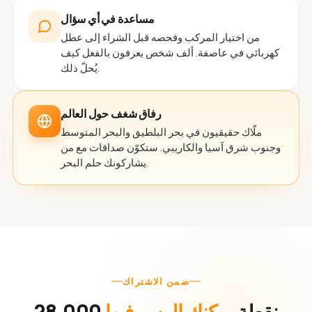
مساعدة في أي سؤال
من اختيار المركب وفحصه قبل الشراء إلى عطل
كهربائي في عاصفة. ألف شخص يعرفون بالفعل كيف
يُحلّ ذلك.
رفاق شغف حول العالم
ملّاك حقيقيون في بحر البلطيق والبحر المتوسط
وجنوب شرق آسيا والكاريبي. ستكوّن صداقات مع من
يشاركونك حلم البحر.
ضمن الاشتراك
28,000 نقطة
يمكنك الرسو فيها