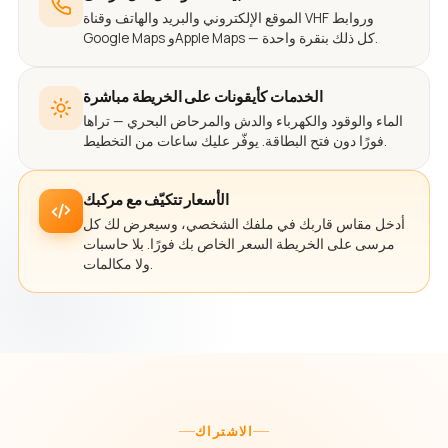
الموقع الإلكتروني والبريد والهاتف وقناة VHF وروابط
Google Maps وApple Maps — كل ذلك بنقرة واحدة.
الخدمات كأيقونات على الخريطة مباشرة
الماء والوقود والكهرباء والدش والمرحاض البحري — تراها
فورًا دون فتح البطاقة. يوفّر عليك ساعات من التخطيط.
الأسعار تتكيّف مع مركبك
أدخل مقاس قاربك في ملفك الشخصي، وسيعرض لك كل
مرسى على الخريطة السعر الخاص بك فورًا. بلا حاسبات
ولا مكالمات.
الاشتراك