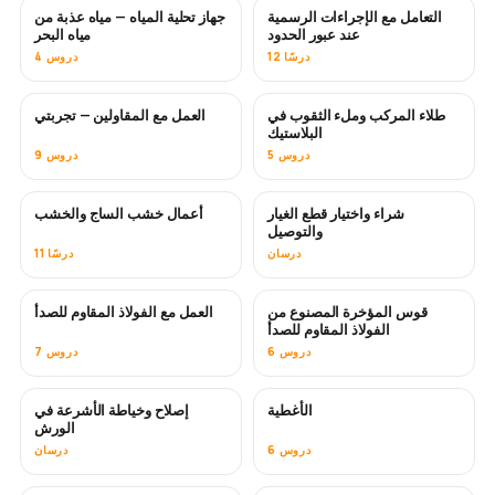
التعامل مع الإجراءات الرسمية
جهاز تحلية المياه — مياه عذبة من
قريبًا
عند عبور الحدود
مياه البحر
12 درسًا
4 دروس
طلاء المركب وملء الثقوب في
العمل مع المقاولين — تجربتي
قريبًا
قريبًا
البلاستيك
5 دروس
9 دروس
شراء واختيار قطع الغيار
أعمال خشب الساج والخشب
قريبًا
والتوصيل
درسان
11 درسًا
قوس المؤخرة المصنوع من
العمل مع الفولاذ المقاوم للصدأ
قريبًا
الفولاذ المقاوم للصدأ
6 دروس
7 دروس
الأغطية
إصلاح وخياطة الأشرعة في
قريبًا
الورش
6 دروس
درسان