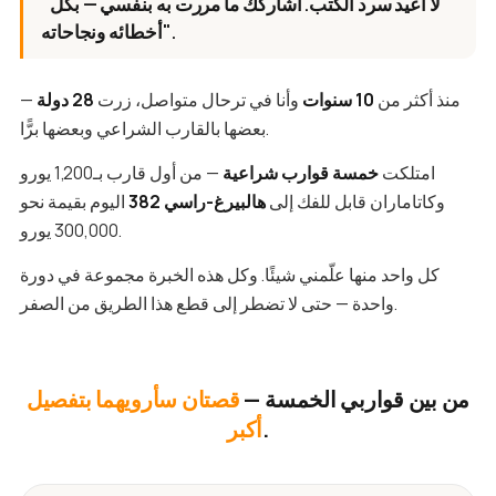
"لا أعيد سرد الكتب. أشاركك ما مررت به بنفسي — بكل
أخطائه ونجاحاته".
منذ أكثر من
10 سنوات
وأنا في ترحال متواصل، زرت
28 دولة
—
بعضها بالقارب الشراعي وبعضها برًّا.
امتلكت
خمسة قوارب شراعية
— من أول قارب بـ1,200 يورو
وكاتاماران قابل للفك إلى
هالبيرغ-راسي 382
اليوم بقيمة نحو
300,000 يورو.
كل واحد منها علّمني شيئًا. وكل هذه الخبرة مجموعة في دورة
واحدة — حتى لا تضطر إلى قطع هذا الطريق من الصفر.
من بين قواربي الخمسة —
قصتان سأرويهما بتفصيل
.
أكبر