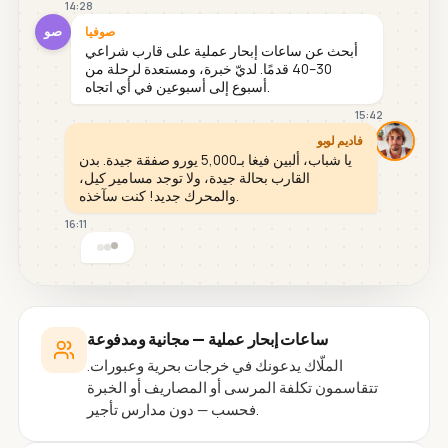
14:28
صو
صوفيا
أبحث عن ساعات إبحار عملية على قارب شراعي
30–40 قدمًا. لديّ خبرة، ومستعدة لرحلة من
أسبوع إلى أسبوعين في أي اتجاه.
15:42
فاديم لوبو
يا شباب، ألبين فيغا بـ5,000 يورو صفقة جيدة. بدن
القارب بحالة جيدة، ولا توجد مسامير كيل،
والمحرك جديد! كنت سآخذه.
16:11
ساعات إبحار عملية — مجانية ومدفوعة
الملّاك يدعونك في خرجات بحرية وعبورات.
تتقاسمون تكلفة المرسى أو المصاريف أو الخبرة
فحسب — دون مدارس تأجير.