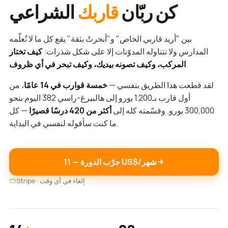
كن ربّان
قاربك
الشراعي
بين "أريد قاربي الخاص" و"أبحرتُ بثقة" يقع كل ما لا تُعلّمه
المدارس ولا تتناوله المدوّنات إلا على شكل شذرات:
كيف تختار
.
المركب، وكيف تصونه بيديك، وكيف تبحر في أي ظروف
لقد قطعت هذا الطريق بنفسي —
خمسة قوارب في 14 عامًا
، من
أول قارب بـ1,200 يورو إلى هالبيرغ-راسي 382 اليوم بنحو
300,000 يورو. وقسّمته كله إلى
أكثر من 420 درسًا قصيرًا
— كل
ما كنت سأقوله لنفسي في البداية.
جرّب الدورة — ‏11 US$/شهر
Stripe · إلغاء في أي وقت