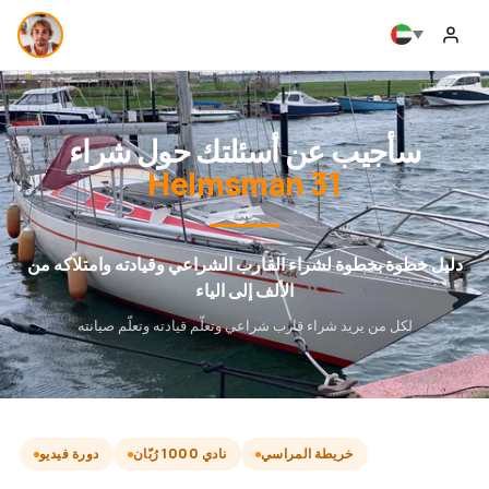
سأجيب عن أسئلتك حول شراء
Helmsman 31
دليل خطوة بخطوة لشراء القارب الشراعي وقيادته وامتلاكه من
الألف إلى الياء
لكل من يريد شراء قارب شراعي وتعلّم قيادته وتعلّم صيانته
خريطة المراسي
نادي 1000 رُبّان
دورة فيديو