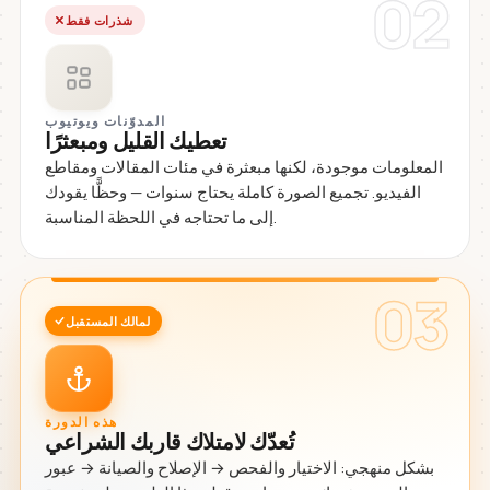
02
شذرات فقط
المدوّنات ويوتيوب
تعطيك القليل ومبعثرًا
المعلومات موجودة، لكنها مبعثرة في مئات المقالات ومقاطع
الفيديو. تجميع الصورة كاملة يحتاج سنوات — وحظًّا يقودك
إلى ما تحتاجه في اللحظة المناسبة.
03
لمالك المستقبل
هذه الدورة
تُعدّك لامتلاك قاربك الشراعي
بشكل منهجي: الاختيار والفحص → الإصلاح والصيانة → عبور