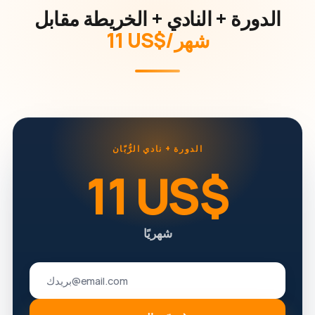
الدورة + النادي + الخريطة مقابل
‏11 US$/شهر
الدورة + نادي الرُّبّان
‏11 US$
شهريًا