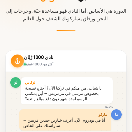
الدورة هي الأساس. أما النادي فهو مساعدة حيّة، وخرجات إلى
البحر، ورفاق يشاركونك الشغف حول العالم.
نادي 1000 رُبّان
أكثر من 1000 عضو
لو
لوكاس
يا شباب، من منكم في تركيا الآن؟ أحتاج نصيحة
بخصوص مرسى في مرمريس — أين يمكنني
الرسو لمدة شهر دون دفع مبالغ زائدة؟
14:23
ما
ماركو
أنا في بودروم الآن. أعرف خيارين جيدين قريبين —
سأراسلك على الخاص.