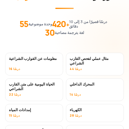
55
420
درسًا قصيرًا من 3 إلى 10
+
وحدة موضوعية
دقائق
30
لغة بترجمة مصاحبة
مثال عملي لفحص القارب
معلومات عن القوارب الشراعية
الشراعي
44 درسًا
16 درسًا
المحرك الداخلي
الحياة اليومية على متن القارب
الشراعي
14 درسًا
22 درسًا
الكهرباء
إمدادات المياه
28 درسًا
15 درسًا