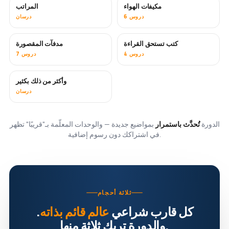
مكيفات الهواء
المراتب
قريبًا
6 دروس
درسان
كتب تستحق القراءة
مدفآت المقصورة
قريبًا
قريبًا
4 دروس
7 دروس
وأكثر من ذلك بكثير
قريبًا
درسان
الدورة
تُحدَّث باستمرار
بمواضيع جديدة — والوحدات المعلّمة بـ"قريبًا" تظهر
في اشتراكك دون رسوم إضافية.
ثلاثة أحجام
كل قارب شراعي
عالم قائم بذاته
.
والدورة تريك ثلاثة منها.