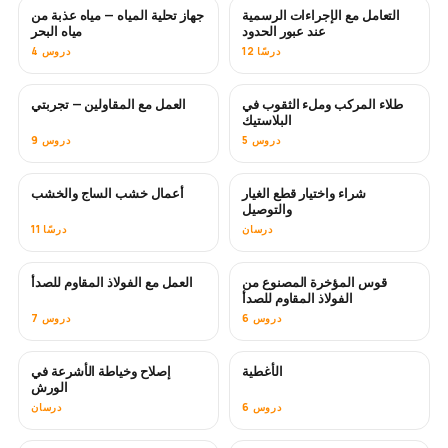
التعامل مع الإجراءات الرسمية
جهاز تحلية المياه — مياه عذبة من
قريبًا
عند عبور الحدود
مياه البحر
12 درسًا
4 دروس
طلاء المركب وملء الثقوب في
العمل مع المقاولين — تجربتي
قريبًا
قريبًا
البلاستيك
5 دروس
9 دروس
شراء واختيار قطع الغيار
أعمال خشب الساج والخشب
قريبًا
والتوصيل
درسان
11 درسًا
قوس المؤخرة المصنوع من
العمل مع الفولاذ المقاوم للصدأ
قريبًا
الفولاذ المقاوم للصدأ
6 دروس
7 دروس
الأغطية
إصلاح وخياطة الأشرعة في
قريبًا
الورش
6 دروس
درسان