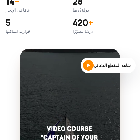
14
+
28
دولة زُرتها
عامًا في الإبحار
5
420
+
درسًا مصوّرًا
قوارب امتلكتها
شاهد المقطع الدعائي