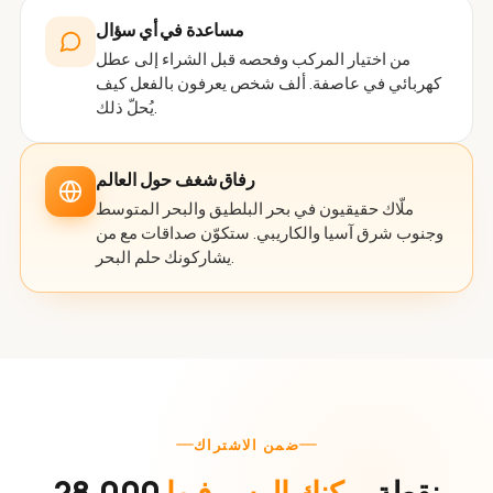
مساعدة في أي سؤال
من اختيار المركب وفحصه قبل الشراء إلى عطل
كهربائي في عاصفة. ألف شخص يعرفون بالفعل كيف
يُحلّ ذلك.
رفاق شغف حول العالم
ملّاك حقيقيون في بحر البلطيق والبحر المتوسط
وجنوب شرق آسيا والكاريبي. ستكوّن صداقات مع من
يشاركونك حلم البحر.
ضمن الاشتراك
28,000 نقطة
يمكنك الرسو فيها