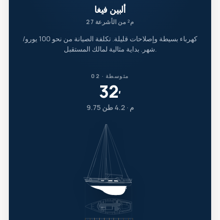
ألبين فيغا
27 م² من الأشرعة
كهرباء بسيطة وإصلاحات قليلة. تكلفة الصيانة من نحو 100 يورو/
شهر. بداية مثالية لمالك المستقبل.
02 · متوسطة
32
′
9.75 م · 4.2 طن