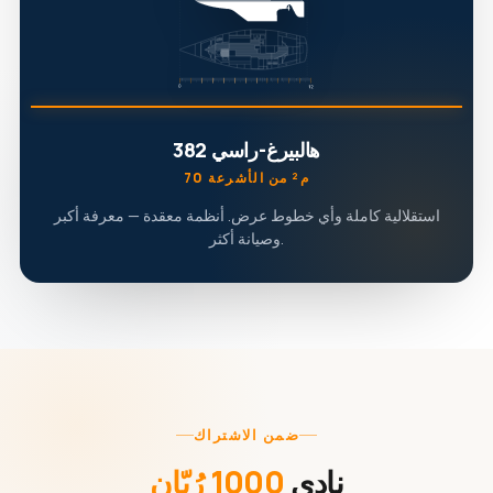
هالبيرغ-راسي 382
70 م² من الأشرعة
استقلالية كاملة وأي خطوط عرض. أنظمة معقدة — معرفة أكبر
وصيانة أكثر.
ضمن الاشتراك
نادي
1000 رُبّان