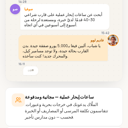
14:28
صو
صوفيا
أبحث عن ساعات إبحار عملية على قارب شراعي
30–40 قدمًا. لديّ خبرة، ومستعدة لرحلة من
أسبوع إلى أسبوعين في أي اتجاه.
15:42
فاديم لوبو
يا شباب، ألبين فيغا بـ5,000 يورو صفقة جيدة. بدن
القارب بحالة جيدة، ولا توجد مسامير كيل،
والمحرك جديد! كنت سآخذه.
16:11
ساعات إبحار عملية — مجانية ومدفوعة
الملّاك يدعونك في خرجات بحرية وعبورات.
تتقاسمون تكلفة المرسى أو المصاريف أو الخبرة
فحسب — دون مدارس تأجير.