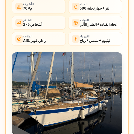
المياه
الأشرعة
580 لتر + جهاز تحلية
70 م²
القيادة
الطاقم
عجلة القيادة + الطيار الآلي
2–5 أشخاص
الكهرباء
الملاحة
ليثيوم + شمس + رياح
AIS، رادار، بلوتر