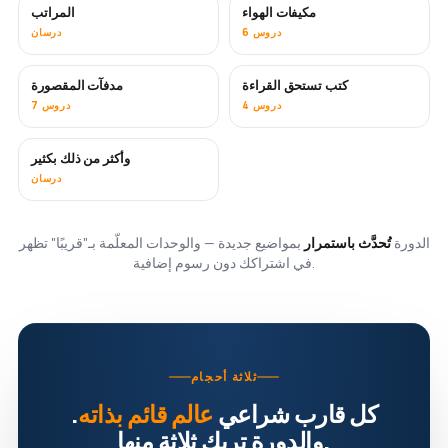
مكيفات الهواء
المراتب
قريبًا
6 دروس
درسان
كتب تستحق القراءة
مدفآت المقصورة
قريبًا
قريبًا
4 دروس
7 دروس
وأكثر من ذلك بكثير
قريبًا
درسان
الدورة
تُحدَّث باستمرار
بمواضيع جديدة — والوحدات المعلّمة بـ"قريبًا" تظهر
في اشتراكك دون رسوم إضافية.
ثلاثة أحجام
كل قارب شراعي
عالم قائم بذاته
.
والدورة تريك ثلاثة منها.