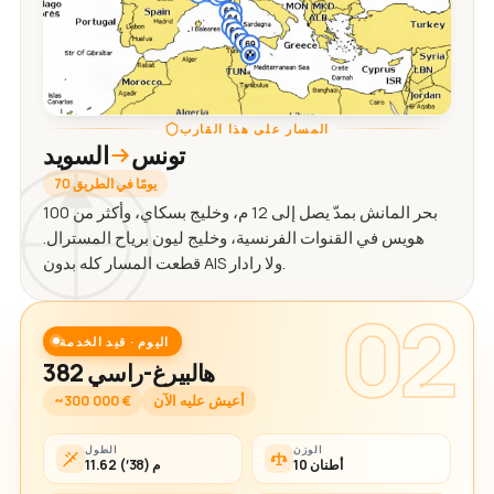
المسار على هذا القارب
تونس
السويد
70 يومًا في الطريق
بحر المانش بمدّ يصل إلى 12 م، وخليج بسكاي، وأكثر من 100
هويس في القنوات الفرنسية، وخليج ليون برياح المسترال.
قطعت المسار كله بدون AIS ولا رادار.
02
اليوم · قيد الخدمة
هالبيرغ-راسي 382
أعيش عليه الآن
~300 000 €
الوزن
الطول
10 أطنان
11.62 م (38′)