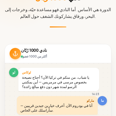
الدورة هي الأساس. أما النادي فهو مساعدة حيّة، وخرجات إلى
البحر، ورفاق يشاركونك الشغف حول العالم.
نادي 1000 رُبّان
أكثر من 1000 عضو
لو
لوكاس
يا شباب، من منكم في تركيا الآن؟ أحتاج نصيحة
بخصوص مرسى في مرمريس — أين يمكنني
الرسو لمدة شهر دون دفع مبالغ زائدة؟
14:23
ما
ماركو
أنا في بودروم الآن. أعرف خيارين جيدين قريبين —
سأراسلك على الخاص.