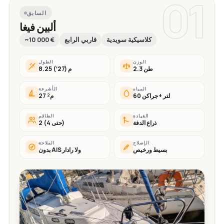
01
السابق
ألبين فيغا
كلاسيكية سويدية
قاربي الرابع
~10 000 €
الوزن
الطول
2.3 طن
8.25 م (27′)
المياه
الأشرعة
60 لتر + جراكن
27 م²
القيادة
الطاقم
ذراع الدفة
2 (حتى 4)
الإصلاح
الملاحة
بسيط ورخيص
بدون AIS ولا رادار