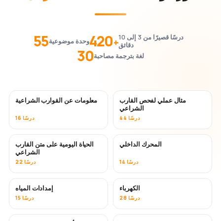
55
420
درسًا قصيرًا من 3 إلى 10
+
وحدة موضوعية
دقائق
30
لغة بترجمة مصاحبة
مثال عملي لفحص القارب
معلومات عن القوارب الشراعية
الشراعي
44 درسًا
16 درسًا
المحرك الداخلي
الحياة اليومية على متن القارب
الشراعي
14 درسًا
22 درسًا
الكهرباء
إمدادات المياه
28 درسًا
15 درسًا