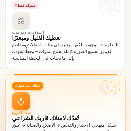
02
شذرات فقط
المدوّنات ويوتيوب
تعطيك القليل ومبعثرًا
المعلومات موجودة، لكنها مبعثرة في مئات المقالات ومقاطع
الفيديو. تجميع الصورة كاملة يحتاج سنوات — وحظًّا يقودك
إلى ما تحتاجه في اللحظة المناسبة.
03
لمالك المستقبل
هذه الدورة
تُعدّك لامتلاك قاربك الشراعي
بشكل منهجي: الاختيار والفحص → الإصلاح والصيانة → عبور