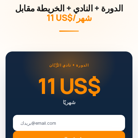
الدورة + النادي + الخريطة مقابل
‏11 US$/شهر
الدورة + نادي الرُّبّان
‏11 US$
شهريًا