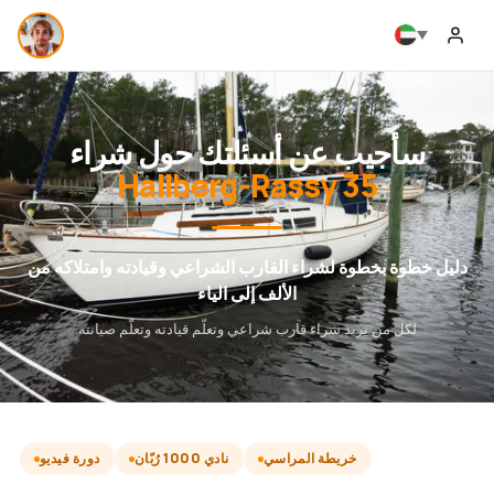
سأجيب عن أسئلتك حول شراء
Hallberg-Rassy 35
دليل خطوة بخطوة لشراء القارب الشراعي وقيادته وامتلاكه من
الألف إلى الياء
لكل من يريد شراء قارب شراعي وتعلّم قيادته وتعلّم صيانته
خريطة المراسي
نادي 1000 رُبّان
دورة فيديو