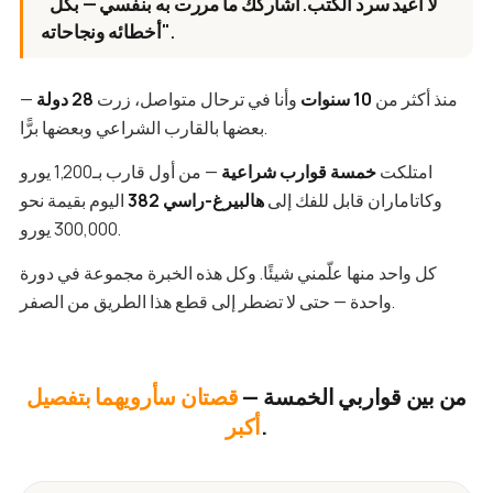
"لا أعيد سرد الكتب. أشاركك ما مررت به بنفسي — بكل
أخطائه ونجاحاته".
منذ أكثر من
10 سنوات
وأنا في ترحال متواصل، زرت
28 دولة
—
بعضها بالقارب الشراعي وبعضها برًّا.
امتلكت
خمسة قوارب شراعية
— من أول قارب بـ1,200 يورو
وكاتاماران قابل للفك إلى
هالبيرغ-راسي 382
اليوم بقيمة نحو
300,000 يورو.
كل واحد منها علّمني شيئًا. وكل هذه الخبرة مجموعة في دورة
واحدة — حتى لا تضطر إلى قطع هذا الطريق من الصفر.
من بين قواربي الخمسة —
قصتان سأرويهما بتفصيل
.
أكبر