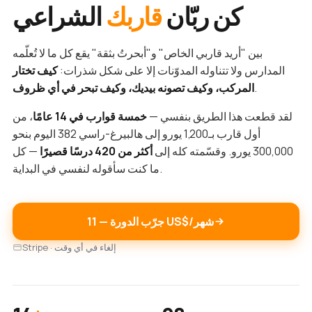
كن ربّان
قاربك
الشراعي
بين "أريد قاربي الخاص" و"أبحرتُ بثقة" يقع كل ما لا تُعلّمه
المدارس ولا تتناوله المدوّنات إلا على شكل شذرات:
كيف تختار
.
المركب، وكيف تصونه بيديك، وكيف تبحر في أي ظروف
لقد قطعت هذا الطريق بنفسي —
خمسة قوارب في 14 عامًا
، من
أول قارب بـ1,200 يورو إلى هالبيرغ-راسي 382 اليوم بنحو
300,000 يورو. وقسّمته كله إلى
أكثر من 420 درسًا قصيرًا
— كل
ما كنت سأقوله لنفسي في البداية.
جرّب الدورة — ‏11 US$/شهر
Stripe · إلغاء في أي وقت