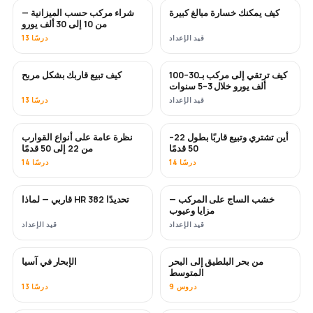
كيف يمكنك خسارة مبالغ كبيرة
شراء مركب حسب الميزانية —
قريبًا
قريبًا
من 10 إلى 30 ألف يورو
قيد الإعداد
13 درسًا
كيف ترتقي إلى مركب بـ30–100
كيف تبيع قاربك بشكل مربح
جديد
جديد
ألف يورو خلال 3–5 سنوات
قيد الإعداد
13 درسًا
أين تشتري وتبيع قاربًا بطول 22–
نظرة عامة على أنواع القوارب
قريبًا
قريبًا
50 قدمًا
من 22 إلى 50 قدمًا
14 درسًا
14 درسًا
خشب الساج على المركب —
قاربي — لماذا HR 382 تحديدًا
قريبًا
قريبًا
مزايا وعيوب
قيد الإعداد
قيد الإعداد
من بحر البلطيق إلى البحر
الإبحار في آسيا
قريبًا
قريبًا
المتوسط
9 دروس
13 درسًا