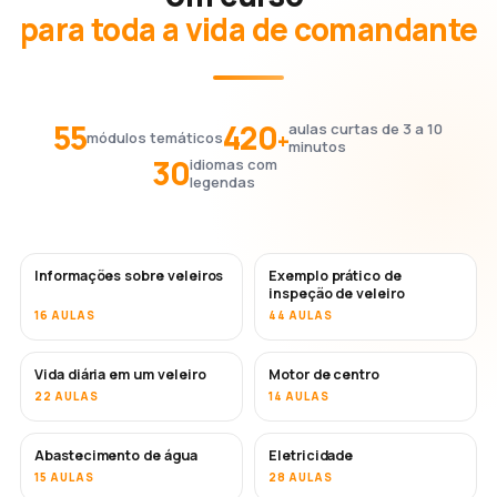
para toda a vida de comandante
55
420
aulas curtas de 3 a 10
+
módulos temáticos
minutos
30
idiomas com
legendas
Informações sobre veleiros
Exemplo prático de
inspeção de veleiro
16 AULAS
44 AULAS
Vida diária em um veleiro
Motor de centro
22 AULAS
14 AULAS
Abastecimento de água
Eletricidade
15 AULAS
28 AULAS