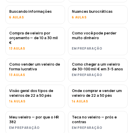
Buscando informações
Nuances burocráticas
6 AULAS
6 AULAS
Compra de veleiro por
Como você pode perder
EM BREVE
EM BREVE
orçamento — de 10 a 30 mil
muito dinheiro
€
13 AULAS
EM PREPARAÇÃO
Como vender um veleiro de
Como chegar a um veleiro
NOVO
NOVO
forma lucrativa
de 30–100 mil € em 3–5 anos
13 AULAS
EM PREPARAÇÃO
Visão geral dos tipos de
Onde comprar e vender um
EM BREVE
EM BREVE
veleiros de 22 a 50 pés
veleiro de 22 a 50 pés
14 AULAS
14 AULAS
Meu veleiro — por que o HR
Teca no veleiro — prós e
EM BREVE
EM BREVE
382
contras
EM PREPARAÇÃO
EM PREPARAÇÃO