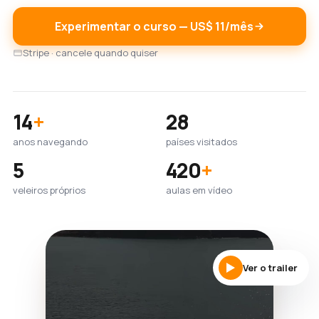
Experimentar o curso — US$ 11/mês
Stripe · cancele quando quiser
14
+
28
anos navegando
países visitados
5
420
+
veleiros próprios
aulas em vídeo
Ver o trailer