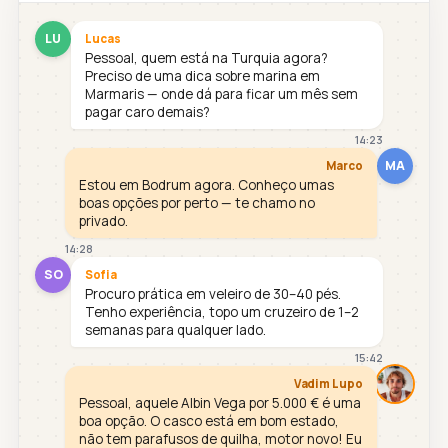
LU
Lucas
Pessoal, quem está na Turquia agora?
Preciso de uma dica sobre marina em
Marmaris — onde dá para ficar um mês sem
pagar caro demais?
14:23
MA
Marco
Estou em Bodrum agora. Conheço umas
boas opções por perto — te chamo no
privado.
14:28
SO
Sofia
Procuro prática em veleiro de 30–40 pés.
Tenho experiência, topo um cruzeiro de 1–2
semanas para qualquer lado.
15:42
Vadim Lupo
Pessoal, aquele Albin Vega por 5.000 € é uma
boa opção. O casco está em bom estado,
não tem parafusos de quilha, motor novo! Eu