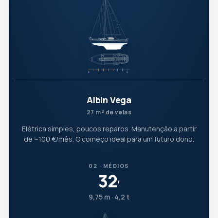
Albin Vega
27 m² de velas
Elétrica simples, poucos reparos. Manutenção a partir
de ~100 €/mês. O começo ideal para um futuro dono.
02 · MÉDIOS
32
′
9,75 m · 4,2 t