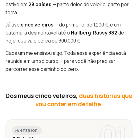
estive em
28 países
— parte deles de veleiro, parte por
terra.
Já tive
cinco veleiros
— do primeiro, de 1.200 €, e um
catamarã desmontável até o
Hallberg-Rassy 382
de
hoje, que vale cerca de 300.000 €.
Cada um me ensinou algo. Toda essa experiência está
reunida em um só curso — para você não precisar
percorrer esse caminho do zero.
Dos meus cinco veleiros,
duas histórias que
vou contar em detalhe
.
01
ANTERIOR