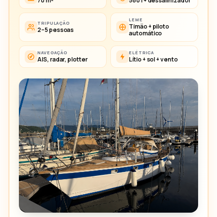
70 m²
580 l + dessalinizador
LEME
TRIPULAÇÃO
Timão + piloto
2–5 pessoas
automático
NAVEGAÇÃO
ELÉTRICA
AIS, radar, plotter
Lítio + sol + vento