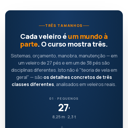
TRÊS TAMANHOS
Cada veleiro é
um mundo à
parte
. O curso mostra três.
Sistemas, orçamento, manobra, manutenção — em
um veleiro de 27 pés e em um de 38 pés são
disciplinas diferentes. Isto não é "teoria de vela em
geral" — são
os detalhes concretos de três
classes diferentes
, analisados em veleiros reais.
01 · PEQUENOS
27
′
8,25 m · 2,3 t