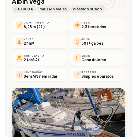
Albin Vega
~10 000 €
meu 4º veleiro
clássico sueco
COMPRIMENTO
PESO
8,25 m (27′)
2,3 toneladas
VELAS
ÁGUA
27 m²
60 l + galões
TRIPULAÇÃO
LEME
2 (até 4)
Cana do leme
NAVEGAÇÃO
REPAROS
Sem AIS nem radar
Simples e baratos