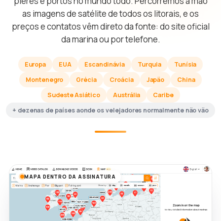
píeres e portos no mundo todo. Percorremos à mão
as imagens de satélite de todos os litorais, e os
preços e contatos vêm direto da fonte: do site oficial
da marina ou por telefone.
Europa
EUA
Escandinávia
Turquia
Tunísia
Montenegro
Grécia
Croácia
Japão
China
Sudeste Asiático
Austrália
Caribe
+ dezenas de países aonde os velejadores normalmente não vão
MAPA DENTRO DA ASSINATURA