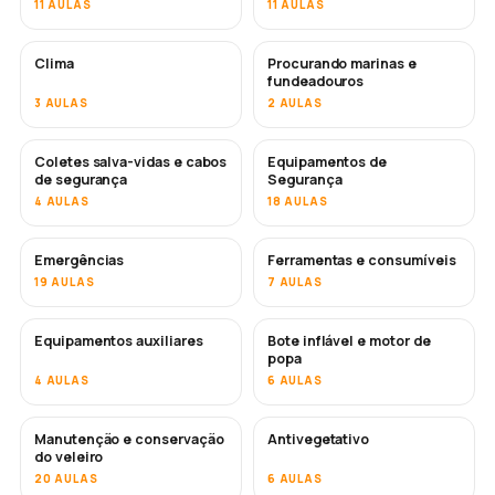
11 AULAS
11 AULAS
Clima
Procurando marinas e
fundeadouros
3 AULAS
2 AULAS
Coletes salva-vidas e cabos
Equipamentos de
de segurança
Segurança
4 AULAS
18 AULAS
Emergências
Ferramentas e consumíveis
19 AULAS
7 AULAS
Equipamentos auxiliares
Bote inflável e motor de
popa
4 AULAS
6 AULAS
Manutenção e conservação
Antivegetativo
EM BREVE
do veleiro
20 AULAS
6 AULAS