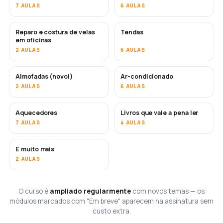
7 AULAS
6 AULAS
Reparo e costura de velas
Tendas
EM BREVE
em oficinas
2 AULAS
6 AULAS
Almofadas (novo!)
Ar-condicionado
EM BREVE
2 AULAS
6 AULAS
Aquecedores
Livros que vale a pena ler
EM BREVE
EM BREVE
7 AULAS
4 AULAS
E muito mais
EM BREVE
2 AULAS
O curso é
ampliado regularmente
com novos temas — os
módulos marcados com "Em breve" aparecem na assinatura sem
custo extra.