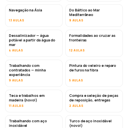
Navegação na Ásia
Do Báltico ao Mar
EM BREVE
EM BREVE
Mediterrâneo
13 AULAS
9 AULAS
Dessalinizador — água
Formalidades ao cruzar as
EM BREVE
potável a partir da água do
fronteiras
mar
4 AULAS
12 AULAS
Trabalhando com
Pintura do veleiro e reparo
EM BREVE
EM BREVE
contratados — minha
de furos na fibra
experiência
9 AULAS
5 AULAS
Teca e trabalhos em
Compra e seleção de peças
EM BREVE
madeira (novo!)
de reposição, entregas
11 AULAS
2 AULAS
Trabalhando com aço
Turco de aço inoxidável
EM BREVE
inoxidável
(novo!)