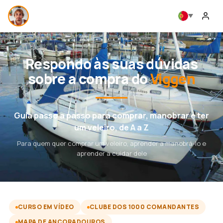
Respondo às suas dúvidas
sobre a compra do
Viggen
Guia passo a passo para comprar, manobrar e ter
um veleiro, de A a Z
Para quem quer comprar um veleiro, aprender a manobrá-lo e
aprender a cuidar dele
CURSO EM VÍDEO
CLUBE DOS 1000 COMANDANTES
MAPA DE ANCORADOUROS