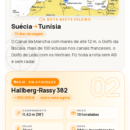
A ROTA NESTE VELEIRO
Suécia
Tunísia
70 dias de viagem
O Canal da Mancha com marés de até 12 m, o Golfo da
Biscaia, mais de 100 eclusas nos canais franceses, o
Golfo de Leão com os mistrais. Fiz toda a rota sem AIS
e sem radar.
02
HOJE · EM ATIVIDADE
Hallberg-Rassy 382
~300 000 €
moro nele agora
COMPRIMENTO
PESO
11,62 m (38′)
10 toneladas
VELAS
ÁGUA