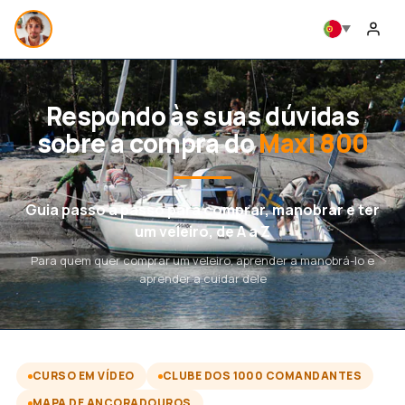
Respondo às suas dúvidas
sobre a compra do
Maxi 800
Guia passo a passo para comprar, manobrar e ter
um veleiro, de A a Z
Para quem quer comprar um veleiro, aprender a manobrá-lo e
aprender a cuidar dele
CURSO EM VÍDEO
CLUBE DOS 1000 COMANDANTES
MAPA DE ANCORADOUROS