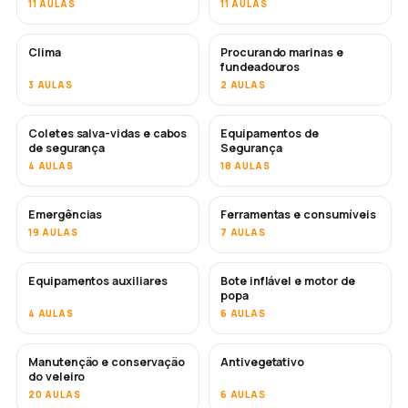
11 AULAS
11 AULAS
Clima
Procurando marinas e
fundeadouros
3 AULAS
2 AULAS
Coletes salva-vidas e cabos
Equipamentos de
de segurança
Segurança
4 AULAS
18 AULAS
Emergências
Ferramentas e consumíveis
19 AULAS
7 AULAS
Equipamentos auxiliares
Bote inflável e motor de
popa
4 AULAS
6 AULAS
Manutenção e conservação
Antivegetativo
EM BREVE
do veleiro
20 AULAS
6 AULAS