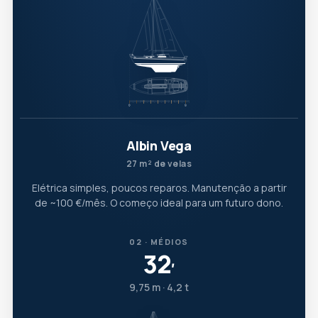
Albin Vega
27 m² de velas
Elétrica simples, poucos reparos. Manutenção a partir
de ~100 €/mês. O começo ideal para um futuro dono.
02 · MÉDIOS
32
′
9,75 m · 4,2 t