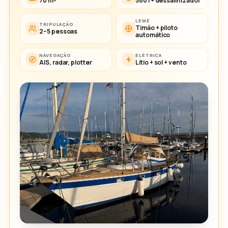
70 m²
580 l + dessalinizador
LEME
TRIPULAÇÃO
Timão + piloto
2–5 pessoas
automático
NAVEGAÇÃO
ELÉTRICA
AIS, radar, plotter
Lítio + sol + vento