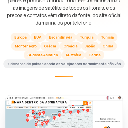
píeres e portos no mundo todo. Percorremos à mão
as imagens de satélite de todos os litorais, e os
preços e contatos vêm direto da fonte: do site oficial
da marina ou por telefone.
Europa
EUA
Escandinávia
Turquia
Tunísia
Montenegro
Grécia
Croácia
Japão
China
Sudeste Asiático
Austrália
Caribe
+ dezenas de países aonde os velejadores normalmente não vão
MAPA DENTRO DA ASSINATURA