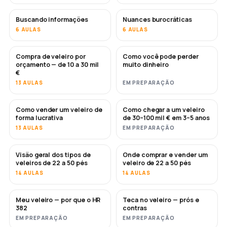
Buscando informações
Nuances burocráticas
6 AULAS
6 AULAS
Compra de veleiro por
Como você pode perder
EM BREVE
EM BREVE
orçamento — de 10 a 30 mil
muito dinheiro
€
13 AULAS
EM PREPARAÇÃO
Como vender um veleiro de
Como chegar a um veleiro
NOVO
NOVO
forma lucrativa
de 30–100 mil € em 3–5 anos
13 AULAS
EM PREPARAÇÃO
Visão geral dos tipos de
Onde comprar e vender um
EM BREVE
EM BREVE
veleiros de 22 a 50 pés
veleiro de 22 a 50 pés
14 AULAS
14 AULAS
Meu veleiro — por que o HR
Teca no veleiro — prós e
EM BREVE
EM BREVE
382
contras
EM PREPARAÇÃO
EM PREPARAÇÃO