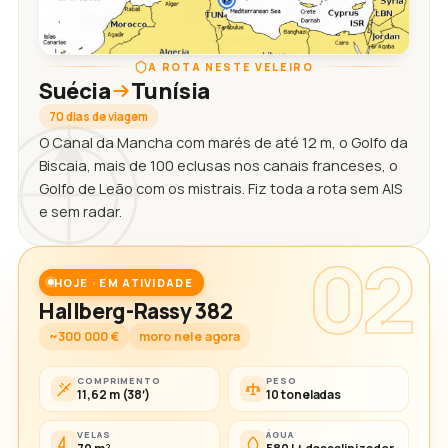
A ROTA NESTE VELEIRO
Suécia
Tunísia
70 dias de viagem
O Canal da Mancha com marés de até 12 m, o Golfo da
Biscaia, mais de 100 eclusas nos canais franceses, o
Golfo de Leão com os mistrais. Fiz toda a rota sem AIS
e sem radar.
02
HOJE · EM ATIVIDADE
Hallberg-Rassy 382
~300 000 €
moro nele agora
COMPRIMENTO
PESO
11,62 m (38′)
10 toneladas
VELAS
ÁGUA