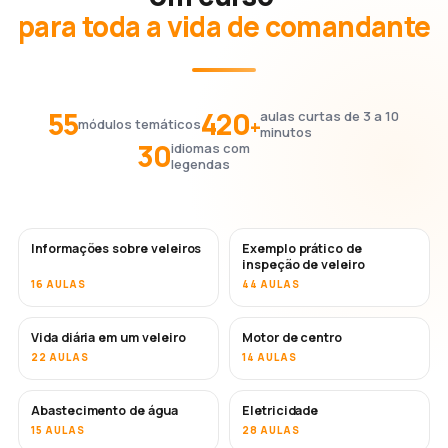
para toda a vida de comandante
55
420
aulas curtas de 3 a 10
+
módulos temáticos
minutos
30
idiomas com
legendas
Informações sobre veleiros
Exemplo prático de
inspeção de veleiro
16 AULAS
44 AULAS
Vida diária em um veleiro
Motor de centro
22 AULAS
14 AULAS
Abastecimento de água
Eletricidade
15 AULAS
28 AULAS