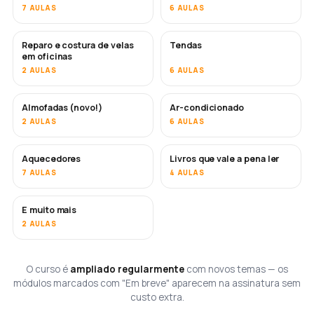
7 AULAS
6 AULAS
Reparo e costura de velas
Tendas
EM BREVE
em oficinas
2 AULAS
6 AULAS
Almofadas (novo!)
Ar-condicionado
EM BREVE
2 AULAS
6 AULAS
Aquecedores
Livros que vale a pena ler
EM BREVE
EM BREVE
7 AULAS
4 AULAS
E muito mais
EM BREVE
2 AULAS
O curso é
ampliado regularmente
com novos temas — os
módulos marcados com "Em breve" aparecem na assinatura sem
custo extra.