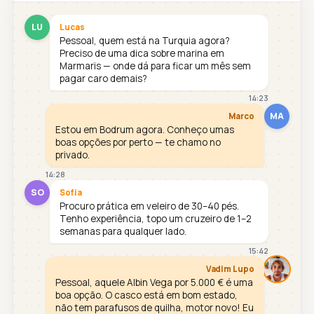
LU
Lucas
Pessoal, quem está na Turquia agora?
Preciso de uma dica sobre marina em
Marmaris — onde dá para ficar um mês sem
pagar caro demais?
14:23
MA
Marco
Estou em Bodrum agora. Conheço umas
boas opções por perto — te chamo no
privado.
14:28
SO
Sofia
Procuro prática em veleiro de 30–40 pés.
Tenho experiência, topo um cruzeiro de 1–2
semanas para qualquer lado.
15:42
Vadim Lupo
Pessoal, aquele Albin Vega por 5.000 € é uma
boa opção. O casco está em bom estado,
não tem parafusos de quilha, motor novo! Eu