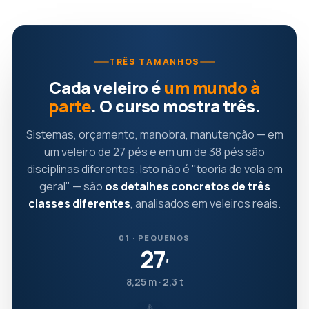
TRÊS TAMANHOS
Cada veleiro é
um mundo à
parte
. O curso mostra três.
Sistemas, orçamento, manobra, manutenção — em
um veleiro de 27 pés e em um de 38 pés são
disciplinas diferentes. Isto não é "teoria de vela em
geral" — são
os detalhes concretos de três
classes diferentes
, analisados em veleiros reais.
01 · PEQUENOS
27
′
8,25 m · 2,3 t