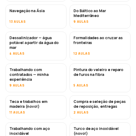
Navegação na Ásia
Do Báltico ao Mar
EM BREVE
EM BREVE
Mediterrâneo
13 AULAS
9 AULAS
Dessalinizador — água
Formalidades ao cruzar as
EM BREVE
potável a partir da água do
fronteiras
mar
4 AULAS
12 AULAS
Trabalhando com
Pintura do veleiro e reparo
EM BREVE
EM BREVE
contratados — minha
de furos na fibra
experiência
9 AULAS
5 AULAS
Teca e trabalhos em
Compra e seleção de peças
EM BREVE
madeira (novo!)
de reposição, entregas
11 AULAS
2 AULAS
Trabalhando com aço
Turco de aço inoxidável
EM BREVE
inoxidável
(novo!)