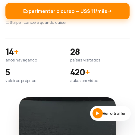
Experimentar o curso — US$ 11/mês
Stripe · cancele quando quiser
14
+
28
anos navegando
países visitados
5
420
+
veleiros próprios
aulas em vídeo
Ver o trailer