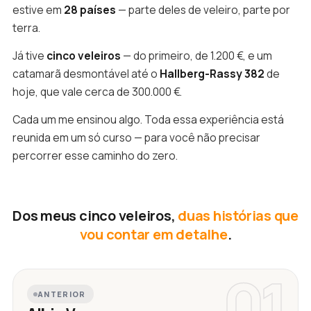
estive em
28 países
— parte deles de veleiro, parte por
terra.
Já tive
cinco veleiros
— do primeiro, de 1.200 €, e um
catamarã desmontável até o
Hallberg-Rassy 382
de
hoje, que vale cerca de 300.000 €.
Cada um me ensinou algo. Toda essa experiência está
reunida em um só curso — para você não precisar
percorrer esse caminho do zero.
Dos meus cinco veleiros,
duas histórias que
vou contar em detalhe
.
01
ANTERIOR