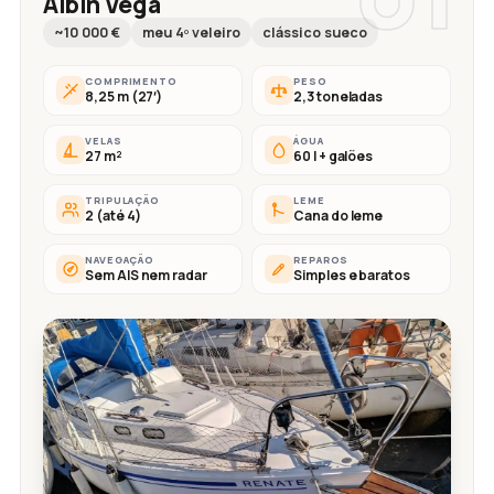
Albin Vega
~10 000 €
meu 4º veleiro
clássico sueco
COMPRIMENTO
PESO
8,25 m (27′)
2,3 toneladas
VELAS
ÁGUA
27 m²
60 l + galões
TRIPULAÇÃO
LEME
2 (até 4)
Cana do leme
NAVEGAÇÃO
REPAROS
Sem AIS nem radar
Simples e baratos