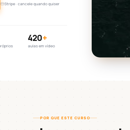
Stripe · cancele quando quiser
420
+
próprios
aulas em vídeo
POR QUE ESTE CURSO