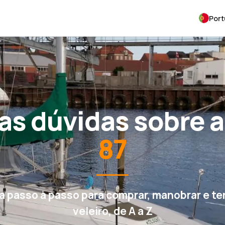
Por
as dúvidas sobre 
87
a passo a passo para comprar, manobrar e te
veleiro, de A a Z