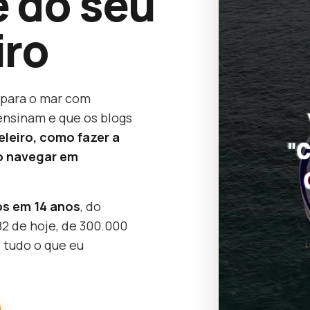
 do seu
iro
í para o mar com
ensinam e que os blogs
leiro, como fazer a
o navegar em
os em 14 anos
, do
82 de hoje, de 300.000
 tudo o que eu