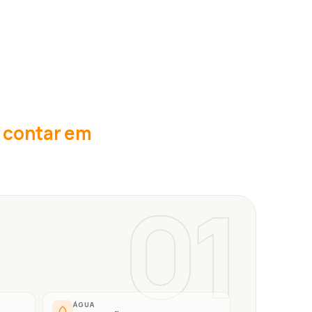
u contar em
01
ÁGUA