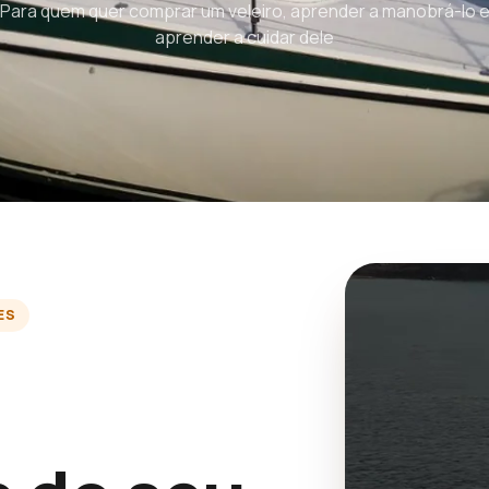
Para quem quer comprar um veleiro, aprender a manobrá-lo 
aprender a cuidar dele
ES