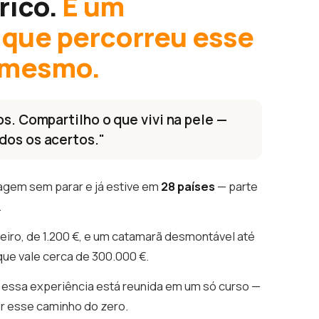
rico.
É um
que percorreu esse
 mesmo.
os. Compartilho o que vivi na pele —
dos os acertos."
agem sem parar e já estive em
28 países
— parte
.
eiro, de 1.200 €, e um catamarã desmontável até
que vale cerca de 300.000 €.
essa experiência está reunida em um só curso —
er esse caminho do zero.