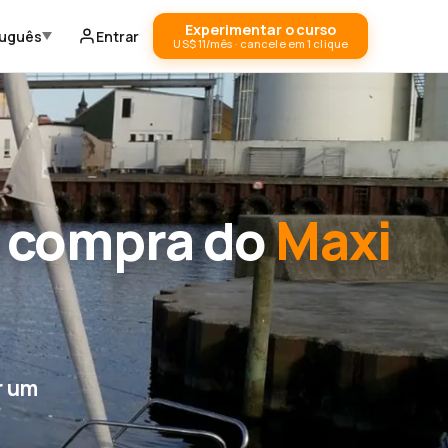
Experimentar o curso
tuguês
Entrar
US$ 11/mês · cancele em 1 clique
a compra do
Maxi
r um