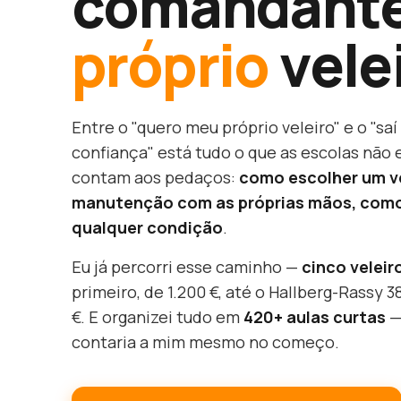
comandante
próprio
vele
Entre o "quero meu próprio veleiro" e o "sa
confiança" está tudo o que as escolas não 
contam aos pedaços:
como escolher um ve
manutenção com as próprias mãos, com
qualquer condição
.
Eu já percorri esse caminho —
cinco veleir
primeiro, de 1.200 €, até o Hallberg-Rassy 3
€. E organizei tudo em
420+ aulas curtas
—
contaria a mim mesmo no começo.