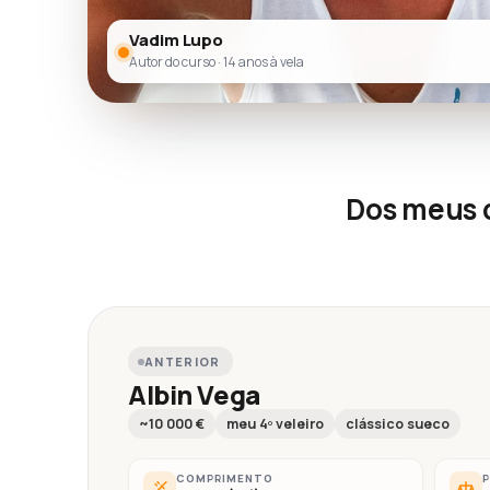
Vadim Lupo
Autor do curso · 14 anos à vela
Dos meus c
ANTERIOR
Albin Vega
~10 000 €
meu 4º veleiro
clássico sueco
COMPRIMENTO