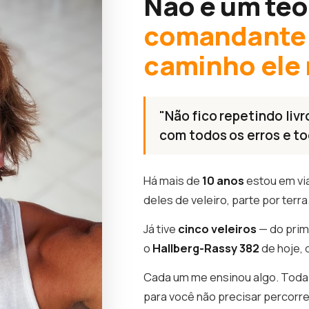
Não é um teó
comandante 
caminho ele
"Não fico repetindo livr
com todos os erros e to
Há mais de
10 anos
estou em vi
deles de veleiro, parte por terra
Já tive
cinco veleiros
— do prim
o
Hallberg-Rassy 382
de hoje, 
Cada um me ensinou algo. Toda 
para você não precisar percorr