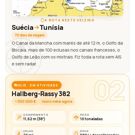
A ROTA NESTE VELEIRO
Suécia
Tunísia
70 dias de viagem
O Canal da Mancha com marés de até 12 m, o Golfo da
Biscaia, mais de 100 eclusas nos canais franceses, o
Golfo de Leão com os mistrais. Fiz toda a rota sem AIS
e sem radar.
02
HOJE · EM ATIVIDADE
Hallberg-Rassy 382
~300 000 €
moro nele agora
COMPRIMENTO
PESO
11,62 m (38′)
10 toneladas
VELAS
ÁGUA