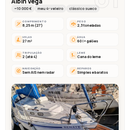
Albin Vega
~10 000 €
meu 4º veleiro
clássico sueco
COMPRIMENTO
PESO
8,25 m (27′)
2,3 toneladas
VELAS
ÁGUA
27 m²
60 l + galões
TRIPULAÇÃO
LEME
2 (até 4)
Cana do leme
NAVEGAÇÃO
REPAROS
Sem AIS nem radar
Simples e baratos