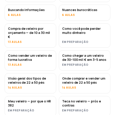
Buscando informações
Nuances burocráticas
6 AULAS
6 AULAS
Compra de veleiro por
Como você pode perder
EM BREVE
EM BREVE
orçamento — de 10 a 30 mil
muito dinheiro
€
13 AULAS
EM PREPARAÇÃO
Como vender um veleiro de
Como chegar a um veleiro
NOVO
NOVO
forma lucrativa
de 30–100 mil € em 3–5 anos
13 AULAS
EM PREPARAÇÃO
Visão geral dos tipos de
Onde comprar e vender um
EM BREVE
EM BREVE
veleiros de 22 a 50 pés
veleiro de 22 a 50 pés
14 AULAS
14 AULAS
Meu veleiro — por que o HR
Teca no veleiro — prós e
EM BREVE
EM BREVE
382
contras
EM PREPARAÇÃO
EM PREPARAÇÃO