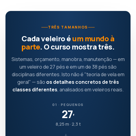
TRÊS TAMANHOS
Cada veleiro é
um mundo à
parte
. O curso mostra três.
Sistemas, orçamento, manobra, manutenção — em
um veleiro de 27 pés e em um de 38 pés são
disciplinas diferentes. Isto não é "teoria de vela em
geral" — são
os detalhes concretos de três
classes diferentes
, analisados em veleiros reais.
01 · PEQUENOS
27
′
8,25 m · 2,3 t