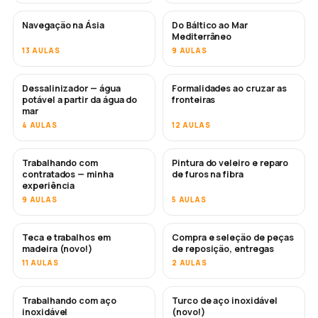
Navegação na Ásia
Do Báltico ao Mar
EM BREVE
EM BREVE
Mediterrâneo
13 AULAS
9 AULAS
Dessalinizador — água
Formalidades ao cruzar as
EM BREVE
potável a partir da água do
fronteiras
mar
4 AULAS
12 AULAS
Trabalhando com
Pintura do veleiro e reparo
EM BREVE
EM BREVE
contratados — minha
de furos na fibra
experiência
9 AULAS
5 AULAS
Teca e trabalhos em
Compra e seleção de peças
EM BREVE
madeira (novo!)
de reposição, entregas
11 AULAS
2 AULAS
Trabalhando com aço
Turco de aço inoxidável
EM BREVE
inoxidável
(novo!)