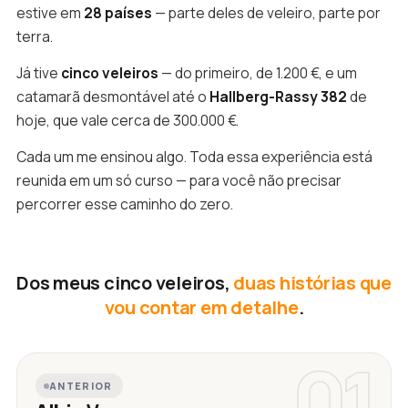
estive em
28 países
— parte deles de veleiro, parte por
terra.
Já tive
cinco veleiros
— do primeiro, de 1.200 €, e um
catamarã desmontável até o
Hallberg-Rassy 382
de
hoje, que vale cerca de 300.000 €.
Cada um me ensinou algo. Toda essa experiência está
reunida em um só curso — para você não precisar
percorrer esse caminho do zero.
Dos meus cinco veleiros,
duas histórias que
vou contar em detalhe
.
01
ANTERIOR