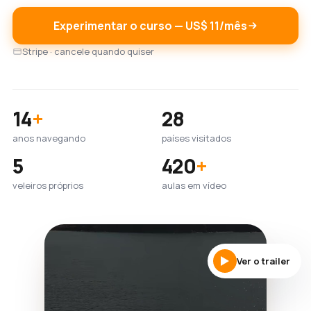
Experimentar o curso — US$ 11/mês
Stripe · cancele quando quiser
14
+
28
anos navegando
países visitados
5
420
+
veleiros próprios
aulas em vídeo
Ver o trailer