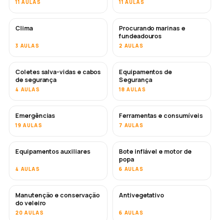
11 AULAS
11 AULAS
Clima
Procurando marinas e
fundeadouros
3 AULAS
2 AULAS
Coletes salva-vidas e cabos
Equipamentos de
de segurança
Segurança
4 AULAS
18 AULAS
Emergências
Ferramentas e consumíveis
19 AULAS
7 AULAS
Equipamentos auxiliares
Bote inflável e motor de
popa
4 AULAS
6 AULAS
Manutenção e conservação
Antivegetativo
EM BREVE
do veleiro
20 AULAS
6 AULAS