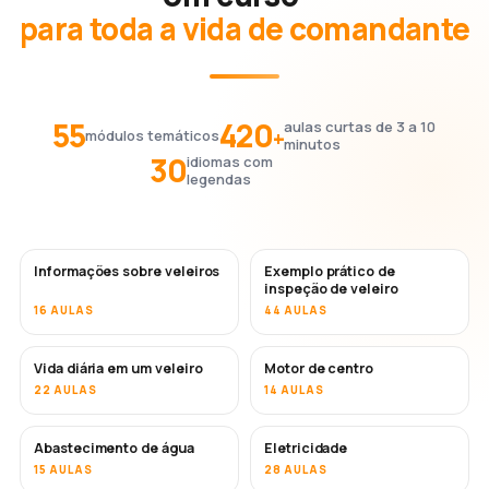
para toda a vida de comandante
55
420
aulas curtas de 3 a 10
+
módulos temáticos
minutos
30
idiomas com
legendas
Informações sobre veleiros
Exemplo prático de
inspeção de veleiro
16 AULAS
44 AULAS
Vida diária em um veleiro
Motor de centro
22 AULAS
14 AULAS
Abastecimento de água
Eletricidade
15 AULAS
28 AULAS