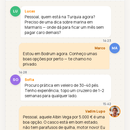
LU
Lucas
Pessoal, quem está na Turquia agora?
Preciso de uma dica sobre marina em
Marmaris — onde dá para ficar um mês sem
pagar caro demais?
14:23
MA
Marco
Estou em Bodrum agora. Conheço umas
boas opções por perto — te chamo no
privado.
14:28
SO
Sofia
Procuro prática em veleiro de 30–40 pés.
Tenho experiência, topo um cruzeiro de 1–2
semanas para qualquer lado.
15:42
Vadim Lupo
Pessoal, aquele Albin Vega por 5.000 € é uma
boa opção. O casco está em bom estado,
não tem parafusos de quilha, motor novo! Eu