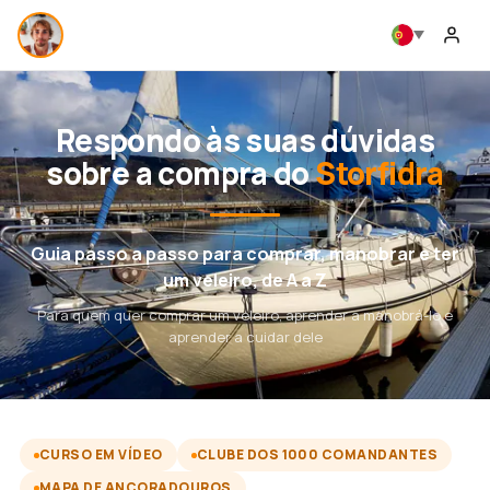
Respondo às suas dúvidas
sobre a compra do
Storfidra
Guia passo a passo para comprar, manobrar e ter
um veleiro, de A a Z
Para quem quer comprar um veleiro, aprender a manobrá-lo e
aprender a cuidar dele
CURSO EM VÍDEO
CLUBE DOS 1000 COMANDANTES
MAPA DE ANCORADOUROS