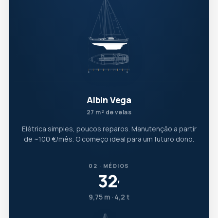
Albin Vega
27 m² de velas
Elétrica simples, poucos reparos. Manutenção a partir
de ~100 €/mês. O começo ideal para um futuro dono.
02 · MÉDIOS
32
′
9,75 m · 4,2 t