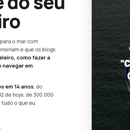
 do seu
iro
í para o mar com
ensinam e que os blogs
leiro, como fazer a
o navegar em
os em 14 anos
, do
82 de hoje, de 300.000
 tudo o que eu