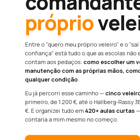
comandante
próprio
vele
Entre o "quero meu próprio veleiro" e o "sa
confiança" está tudo o que as escolas não 
contam aos pedaços:
como escolher um ve
manutenção com as próprias mãos, com
qualquer condição
.
Eu já percorri esse caminho —
cinco veleir
primeiro, de 1.200 €, até o Hallberg-Rassy 3
€. E organizei tudo em
420+ aulas curtas
—
contaria a mim mesmo no começo.