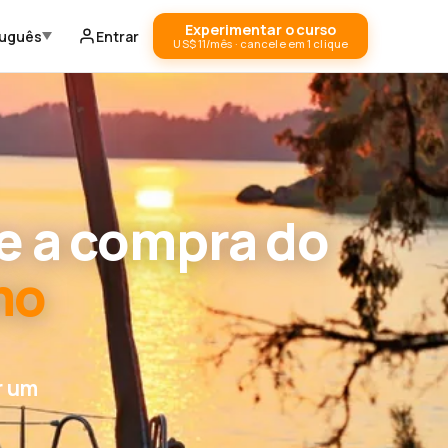
Experimentar o curso
tuguês
Entrar
US$ 11/mês · cancele em 1 clique
e a compra do
mo
r um