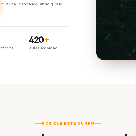
Stripe · cancele quando quiser
420
+
próprios
aulas em vídeo
POR QUE ESTE CURSO