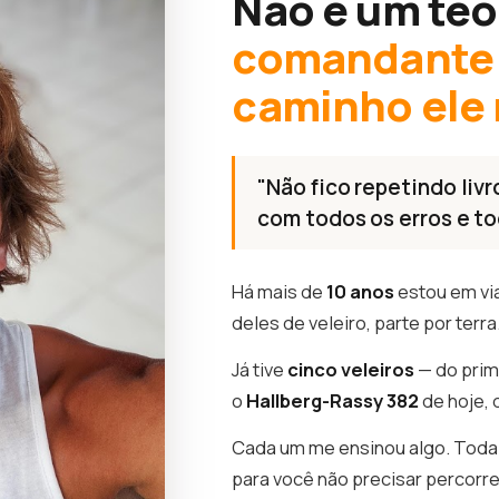
Não é um teó
comandante 
caminho ele
"Não fico repetindo livr
com todos os erros e to
Há mais de
10 anos
estou em vi
deles de veleiro, parte por terra
Já tive
cinco veleiros
— do prim
o
Hallberg-Rassy 382
de hoje, 
Cada um me ensinou algo. Toda 
para você não precisar percorr