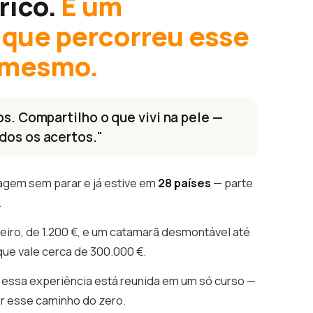
rico.
É um
que percorreu esse
 mesmo.
os. Compartilho o que vivi na pele —
dos os acertos."
agem sem parar e já estive em
28 países
— parte
.
eiro, de 1.200 €, e um catamarã desmontável até
que vale cerca de 300.000 €.
essa experiência está reunida em um só curso —
er esse caminho do zero.