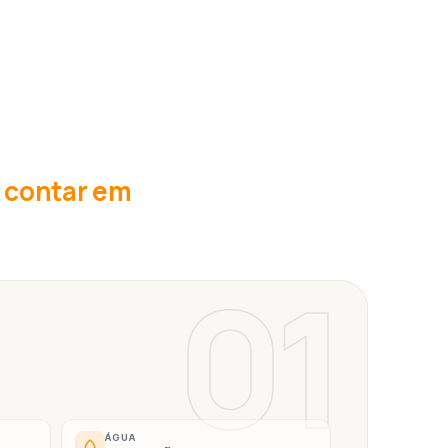
u contar em
01
ÁGUA