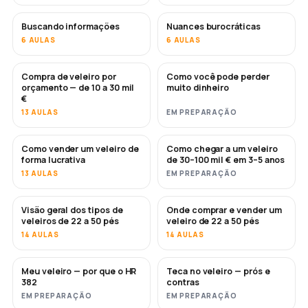
Buscando informações
Nuances burocráticas
6 AULAS
6 AULAS
Compra de veleiro por
Como você pode perder
EM BREVE
EM BREVE
orçamento — de 10 a 30 mil
muito dinheiro
€
13 AULAS
EM PREPARAÇÃO
Como vender um veleiro de
Como chegar a um veleiro
NOVO
NOVO
forma lucrativa
de 30–100 mil € em 3–5 anos
13 AULAS
EM PREPARAÇÃO
Visão geral dos tipos de
Onde comprar e vender um
EM BREVE
EM BREVE
veleiros de 22 a 50 pés
veleiro de 22 a 50 pés
14 AULAS
14 AULAS
Meu veleiro — por que o HR
Teca no veleiro — prós e
EM BREVE
EM BREVE
382
contras
EM PREPARAÇÃO
EM PREPARAÇÃO