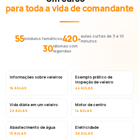
para toda a vida de comandante
55
420
aulas curtas de 3 a 10
+
módulos temáticos
minutos
30
idiomas com
legendas
Informações sobre veleiros
Exemplo prático de
inspeção de veleiro
16 AULAS
44 AULAS
Vida diária em um veleiro
Motor de centro
22 AULAS
14 AULAS
Abastecimento de água
Eletricidade
15 AULAS
28 AULAS