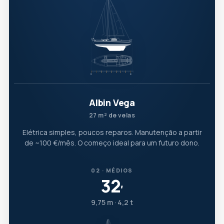
Albin Vega
27 m² de velas
Elétrica simples, poucos reparos. Manutenção a partir
de ~100 €/mês. O começo ideal para um futuro dono.
02 · MÉDIOS
32
′
9,75 m · 4,2 t