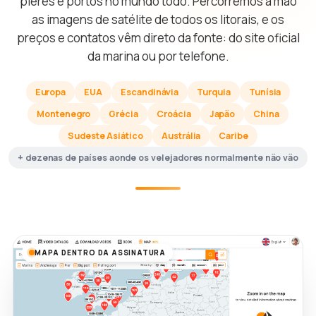
píeres e portos no mundo todo. Percorremos à mão
as imagens de satélite de todos os litorais, e os
preços e contatos vêm direto da fonte: do site oficial
da marina ou por telefone.
Europa
EUA
Escandinávia
Turquia
Tunísia
Montenegro
Grécia
Croácia
Japão
China
Sudeste Asiático
Austrália
Caribe
+ dezenas de países aonde os velejadores normalmente não vão
MAPA DENTRO DA ASSINATURA