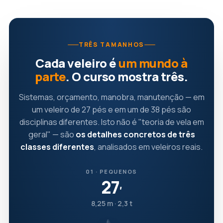
TRÊS TAMANHOS
Cada veleiro é
um mundo à
parte
. O curso mostra três.
Sistemas, orçamento, manobra, manutenção — em
um veleiro de 27 pés e em um de 38 pés são
disciplinas diferentes. Isto não é "teoria de vela em
geral" — são
os detalhes concretos de três
classes diferentes
, analisados em veleiros reais.
01 · PEQUENOS
27
′
8,25 m · 2,3 t