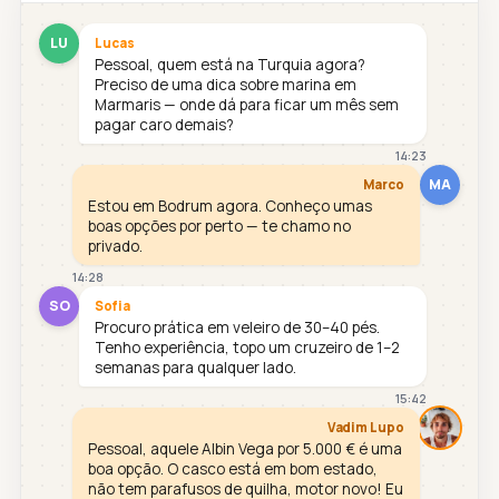
LU
Lucas
Pessoal, quem está na Turquia agora?
Preciso de uma dica sobre marina em
Marmaris — onde dá para ficar um mês sem
pagar caro demais?
14:23
MA
Marco
Estou em Bodrum agora. Conheço umas
boas opções por perto — te chamo no
privado.
14:28
SO
Sofia
Procuro prática em veleiro de 30–40 pés.
Tenho experiência, topo um cruzeiro de 1–2
semanas para qualquer lado.
15:42
Vadim Lupo
Pessoal, aquele Albin Vega por 5.000 € é uma
boa opção. O casco está em bom estado,
não tem parafusos de quilha, motor novo! Eu