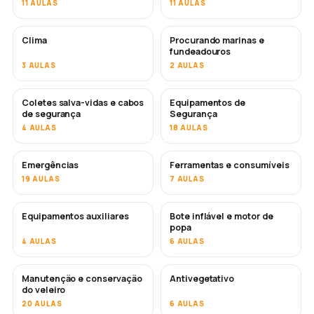
11 AULAS
11 AULAS
Clima
Procurando marinas e
fundeadouros
3 AULAS
2 AULAS
Coletes salva-vidas e cabos
Equipamentos de
de segurança
Segurança
4 AULAS
18 AULAS
Emergências
Ferramentas e consumíveis
19 AULAS
7 AULAS
Equipamentos auxiliares
Bote inflável e motor de
popa
4 AULAS
6 AULAS
Manutenção e conservação
Antivegetativo
EM BREVE
do veleiro
20 AULAS
6 AULAS