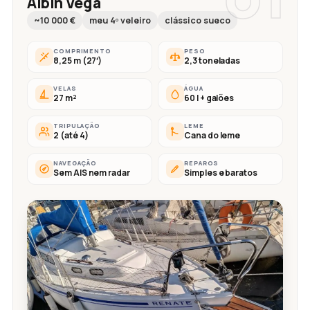
Albin Vega
~10 000 €
meu 4º veleiro
clássico sueco
COMPRIMENTO
PESO
8,25 m (27′)
2,3 toneladas
VELAS
ÁGUA
27 m²
60 l + galões
TRIPULAÇÃO
LEME
2 (até 4)
Cana do leme
NAVEGAÇÃO
REPAROS
Sem AIS nem radar
Simples e baratos