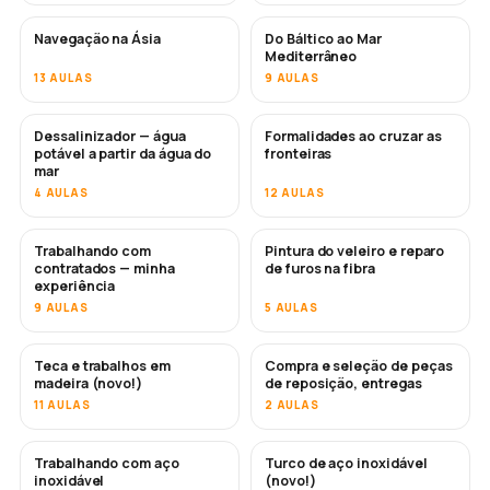
Navegação na Ásia
Do Báltico ao Mar
EM BREVE
EM BREVE
Mediterrâneo
13 AULAS
9 AULAS
Dessalinizador — água
Formalidades ao cruzar as
EM BREVE
potável a partir da água do
fronteiras
mar
4 AULAS
12 AULAS
Trabalhando com
Pintura do veleiro e reparo
EM BREVE
EM BREVE
contratados — minha
de furos na fibra
experiência
9 AULAS
5 AULAS
Teca e trabalhos em
Compra e seleção de peças
EM BREVE
madeira (novo!)
de reposição, entregas
11 AULAS
2 AULAS
Trabalhando com aço
Turco de aço inoxidável
EM BREVE
inoxidável
(novo!)