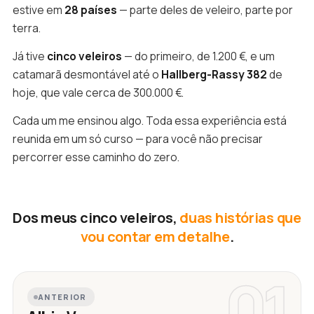
estive em
28 países
— parte deles de veleiro, parte por
terra.
Já tive
cinco veleiros
— do primeiro, de 1.200 €, e um
catamarã desmontável até o
Hallberg-Rassy 382
de
hoje, que vale cerca de 300.000 €.
Cada um me ensinou algo. Toda essa experiência está
reunida em um só curso — para você não precisar
percorrer esse caminho do zero.
Dos meus cinco veleiros,
duas histórias que
vou contar em detalhe
.
01
ANTERIOR