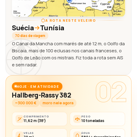
A ROTA NESTE VELEIRO
Suécia
Tunísia
70 dias de viagem
O Canal da Mancha com marés de até 12 m, o Golfo da
Biscaia, mais de 100 eclusas nos canais franceses, o
Golfo de Leão com os mistrais. Fiz toda a rota sem AIS
e sem radar.
02
HOJE · EM ATIVIDADE
Hallberg-Rassy 382
~300 000 €
moro nele agora
COMPRIMENTO
PESO
11,62 m (38′)
10 toneladas
VELAS
ÁGUA