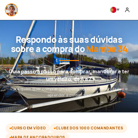
Respondo às suas dúvidas
sobre a compra do
Mamba 34
Guia passo a passo para comprar, manobrar e ter
um veleiro, de A a Z
Para quem quer comprar um veleiro, aprender a manobrá-lo e
aprender a cuidar dele
CURSO EM VÍDEO
CLUBE DOS 1000 COMANDANTES
MAPA DE ANCORADOUROS