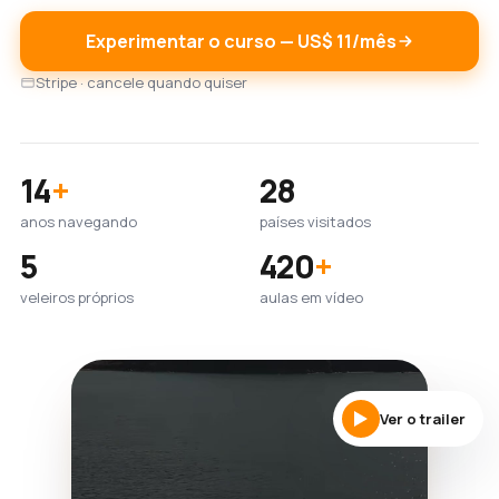
Experimentar o curso — US$ 11/mês
Stripe · cancele quando quiser
14
+
28
anos navegando
países visitados
5
420
+
veleiros próprios
aulas em vídeo
Ver o trailer