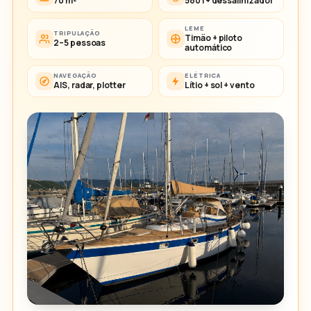
70 m²
580 l + dessalinizador
LEME
TRIPULAÇÃO
Timão + piloto
2–5 pessoas
automático
NAVEGAÇÃO
ELÉTRICA
AIS, radar, plotter
Lítio + sol + vento