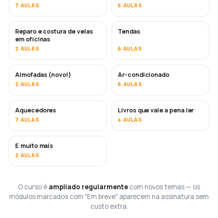
7 AULAS
6 AULAS
Reparo e costura de velas
Tendas
EM BREVE
em oficinas
2 AULAS
6 AULAS
Almofadas (novo!)
Ar-condicionado
EM BREVE
2 AULAS
6 AULAS
Aquecedores
Livros que vale a pena ler
EM BREVE
EM BREVE
7 AULAS
4 AULAS
E muito mais
EM BREVE
2 AULAS
O curso é
ampliado regularmente
com novos temas — os
módulos marcados com "Em breve" aparecem na assinatura sem
custo extra.