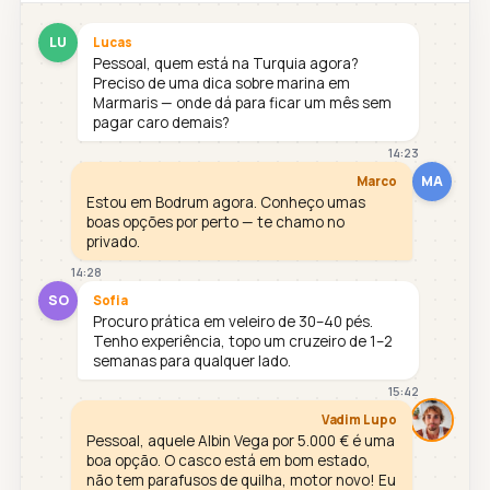
LU
Lucas
Pessoal, quem está na Turquia agora?
Preciso de uma dica sobre marina em
Marmaris — onde dá para ficar um mês sem
pagar caro demais?
14:23
MA
Marco
Estou em Bodrum agora. Conheço umas
boas opções por perto — te chamo no
privado.
14:28
SO
Sofia
Procuro prática em veleiro de 30–40 pés.
Tenho experiência, topo um cruzeiro de 1–2
semanas para qualquer lado.
15:42
Vadim Lupo
Pessoal, aquele Albin Vega por 5.000 € é uma
boa opção. O casco está em bom estado,
não tem parafusos de quilha, motor novo! Eu