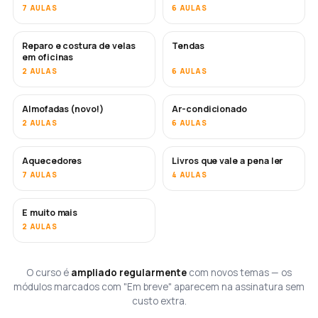
7 AULAS
6 AULAS
Reparo e costura de velas
Tendas
EM BREVE
em oficinas
2 AULAS
6 AULAS
Almofadas (novo!)
Ar-condicionado
EM BREVE
2 AULAS
6 AULAS
Aquecedores
Livros que vale a pena ler
EM BREVE
EM BREVE
7 AULAS
4 AULAS
E muito mais
EM BREVE
2 AULAS
O curso é
ampliado regularmente
com novos temas — os
módulos marcados com "Em breve" aparecem na assinatura sem
custo extra.