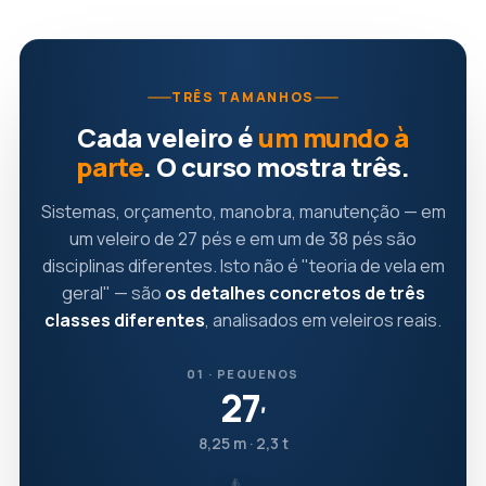
TRÊS TAMANHOS
Cada veleiro é
um mundo à
parte
. O curso mostra três.
Sistemas, orçamento, manobra, manutenção — em
um veleiro de 27 pés e em um de 38 pés são
disciplinas diferentes. Isto não é "teoria de vela em
geral" — são
os detalhes concretos de três
classes diferentes
, analisados em veleiros reais.
01 · PEQUENOS
27
′
8,25 m · 2,3 t