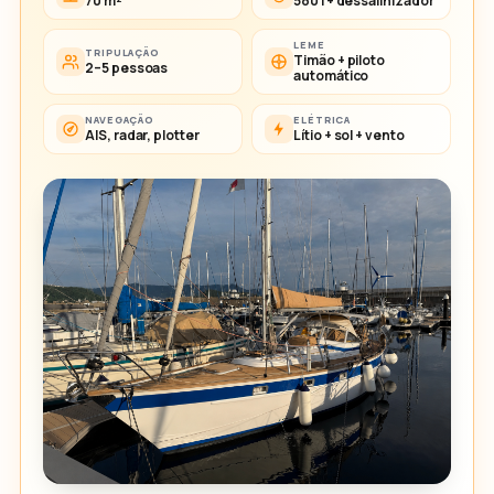
70 m²
580 l + dessalinizador
LEME
TRIPULAÇÃO
Timão + piloto
2–5 pessoas
automático
NAVEGAÇÃO
ELÉTRICA
AIS, radar, plotter
Lítio + sol + vento