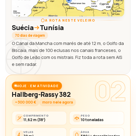
A ROTA NESTE VELEIRO
Suécia
Tunísia
70 dias de viagem
O Canal da Mancha com marés de até 12 m, o Golfo da
Biscaia, mais de 100 eclusas nos canais franceses, o
Golfo de Leão com os mistrais. Fiz toda a rota sem AIS
e sem radar.
02
HOJE · EM ATIVIDADE
Hallberg-Rassy 382
~300 000 €
moro nele agora
COMPRIMENTO
PESO
11,62 m (38′)
10 toneladas
VELAS
ÁGUA