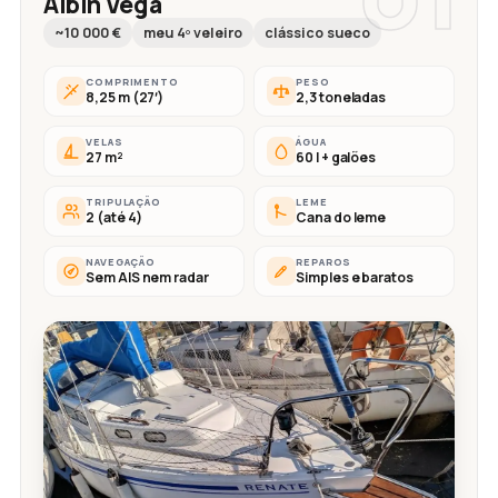
Albin Vega
~10 000 €
meu 4º veleiro
clássico sueco
COMPRIMENTO
PESO
8,25 m (27′)
2,3 toneladas
VELAS
ÁGUA
27 m²
60 l + galões
TRIPULAÇÃO
LEME
2 (até 4)
Cana do leme
NAVEGAÇÃO
REPAROS
Sem AIS nem radar
Simples e baratos