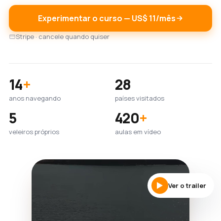
Experimentar o curso — US$ 11/mês
Stripe · cancele quando quiser
14
+
28
anos navegando
países visitados
5
420
+
veleiros próprios
aulas em vídeo
Ver o trailer