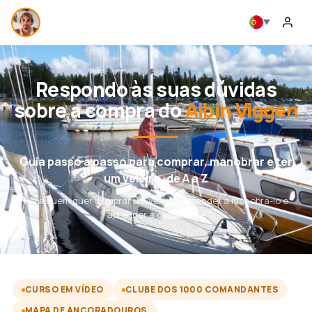
Respondo às suas dúvidas
sobre a compra do
Albin Viggen
Guia passo a passo para comprar, manobrar e ter
um veleiro, de A a Z
Para quem quer comprar um veleiro, aprender a manobrá-lo e
aprender a cuidar dele
CURSO EM VÍDEO
CLUBE DOS 1000 COMANDANTES
MAPA DE ANCORADOUROS