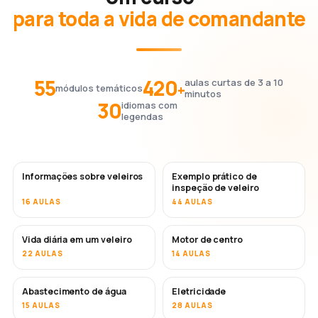
para toda a vida de comandante
55
420
aulas curtas de 3 a 10
+
módulos temáticos
minutos
30
idiomas com
legendas
Informações sobre veleiros
Exemplo prático de
inspeção de veleiro
16 AULAS
44 AULAS
Vida diária em um veleiro
Motor de centro
22 AULAS
14 AULAS
Abastecimento de água
Eletricidade
15 AULAS
28 AULAS