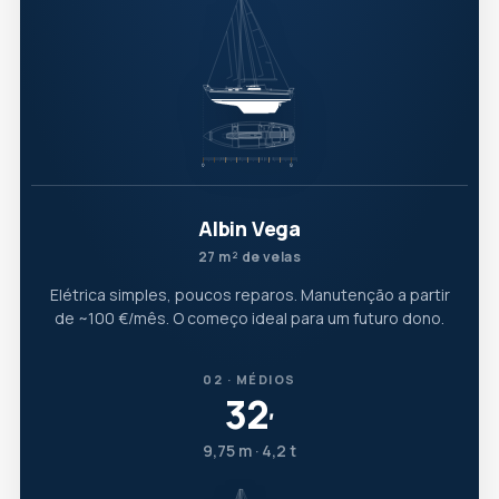
Albin Vega
27 m² de velas
Elétrica simples, poucos reparos. Manutenção a partir
de ~100 €/mês. O começo ideal para um futuro dono.
02 · MÉDIOS
32
′
9,75 m · 4,2 t