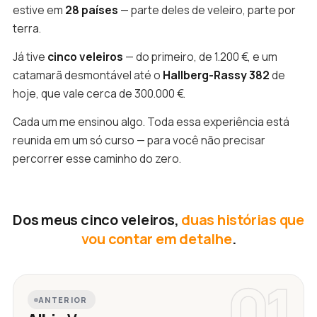
estive em
28 países
— parte deles de veleiro, parte por
terra.
Já tive
cinco veleiros
— do primeiro, de 1.200 €, e um
catamarã desmontável até o
Hallberg-Rassy 382
de
hoje, que vale cerca de 300.000 €.
Cada um me ensinou algo. Toda essa experiência está
reunida em um só curso — para você não precisar
percorrer esse caminho do zero.
Dos meus cinco veleiros,
duas histórias que
vou contar em detalhe
.
01
ANTERIOR