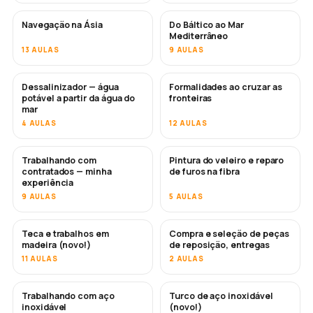
Navegação na Ásia
Do Báltico ao Mar
EM BREVE
EM BREVE
Mediterrâneo
13 AULAS
9 AULAS
Dessalinizador — água
Formalidades ao cruzar as
EM BREVE
potável a partir da água do
fronteiras
mar
4 AULAS
12 AULAS
Trabalhando com
Pintura do veleiro e reparo
EM BREVE
EM BREVE
contratados — minha
de furos na fibra
experiência
9 AULAS
5 AULAS
Teca e trabalhos em
Compra e seleção de peças
EM BREVE
madeira (novo!)
de reposição, entregas
11 AULAS
2 AULAS
Trabalhando com aço
Turco de aço inoxidável
EM BREVE
inoxidável
(novo!)