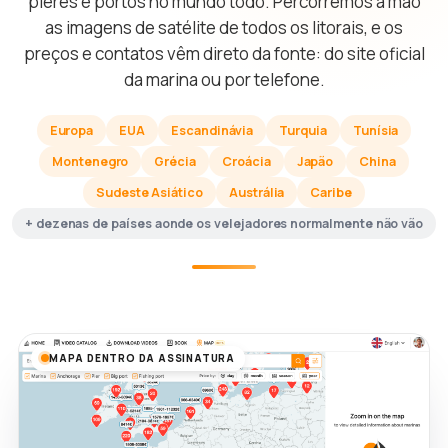
píeres e portos no mundo todo. Percorremos à mão
as imagens de satélite de todos os litorais, e os
preços e contatos vêm direto da fonte: do site oficial
da marina ou por telefone.
Europa
EUA
Escandinávia
Turquia
Tunísia
Montenegro
Grécia
Croácia
Japão
China
Sudeste Asiático
Austrália
Caribe
+ dezenas de países aonde os velejadores normalmente não vão
MAPA DENTRO DA ASSINATURA