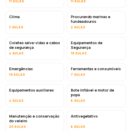
11 AULAS
11 AULAS
Clima
Procurando marinas e
fundeadouros
3 AULAS
2 AULAS
Coletes salva-vidas e cabos
Equipamentos de
de segurança
Segurança
4 AULAS
18 AULAS
Emergências
Ferramentas e consumíveis
19 AULAS
7 AULAS
Equipamentos auxiliares
Bote inflável e motor de
popa
4 AULAS
6 AULAS
Manutenção e conservação
Antivegetativo
EM BREVE
do veleiro
20 AULAS
6 AULAS