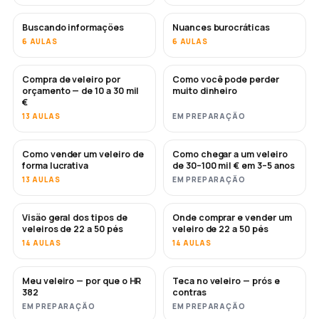
Buscando informações
Nuances burocráticas
6 AULAS
6 AULAS
Compra de veleiro por
Como você pode perder
EM BREVE
EM BREVE
orçamento — de 10 a 30 mil
muito dinheiro
€
13 AULAS
EM PREPARAÇÃO
Como vender um veleiro de
Como chegar a um veleiro
NOVO
NOVO
forma lucrativa
de 30–100 mil € em 3–5 anos
13 AULAS
EM PREPARAÇÃO
Visão geral dos tipos de
Onde comprar e vender um
EM BREVE
EM BREVE
veleiros de 22 a 50 pés
veleiro de 22 a 50 pés
14 AULAS
14 AULAS
Meu veleiro — por que o HR
Teca no veleiro — prós e
EM BREVE
EM BREVE
382
contras
EM PREPARAÇÃO
EM PREPARAÇÃO