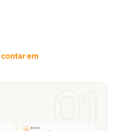
u contar em
01
ÁGUA