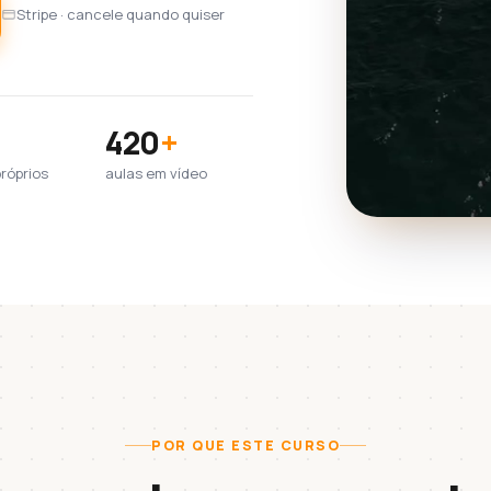
Stripe · cancele quando quiser
420
+
próprios
aulas em vídeo
POR QUE ESTE CURSO