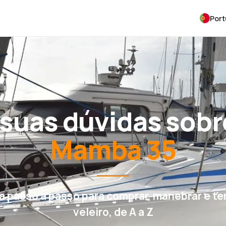
Por
suas dúvidas sobr
Mamba 35
a passo a passo para comprar, manobrar e te
veleiro, de A a Z