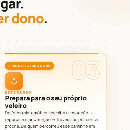
gar.
er dono
.
03
PARA O FUTURO DONO
ESTE CURSO
Prepara para o seu próprio
veleiro
De forma sistemática: escolha e inspeção →
reparos e manutenção → travessias por conta
própria. De quem percorreu esse caminho em