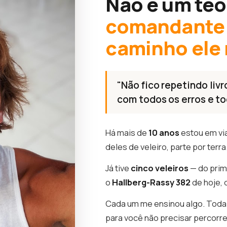
Não é um teó
comandante 
caminho ele
"Não fico repetindo livr
com todos os erros e to
Há mais de
10 anos
estou em vi
deles de veleiro, parte por terra
Já tive
cinco veleiros
— do prim
o
Hallberg-Rassy 382
de hoje, 
Cada um me ensinou algo. Toda 
para você não precisar percorr