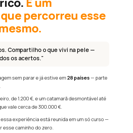
rico.
É um
que percorreu esse
 mesmo.
os. Compartilho o que vivi na pele —
dos os acertos."
agem sem parar e já estive em
28 países
— parte
.
eiro, de 1.200 €, e um catamarã desmontável até
que vale cerca de 300.000 €.
essa experiência está reunida em um só curso —
er esse caminho do zero.