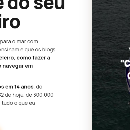
 do seu
iro
í para o mar com
ensinam e que os blogs
leiro, como fazer a
o navegar em
os em 14 anos
, do
82 de hoje, de 300.000
 tudo o que eu