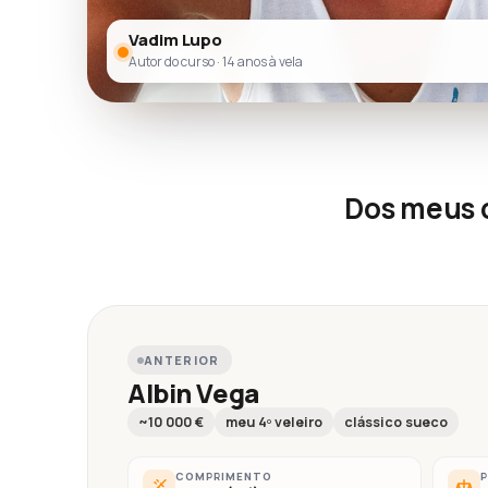
Vadim Lupo
Autor do curso · 14 anos à vela
Dos meus c
ANTERIOR
Albin Vega
~10 000 €
meu 4º veleiro
clássico sueco
COMPRIMENTO