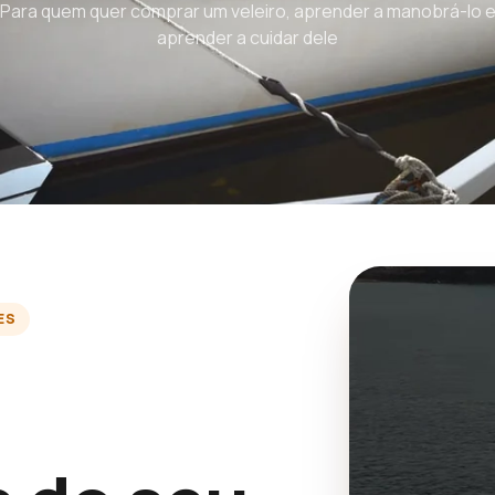
Para quem quer comprar um veleiro, aprender a manobrá-lo 
aprender a cuidar dele
ES