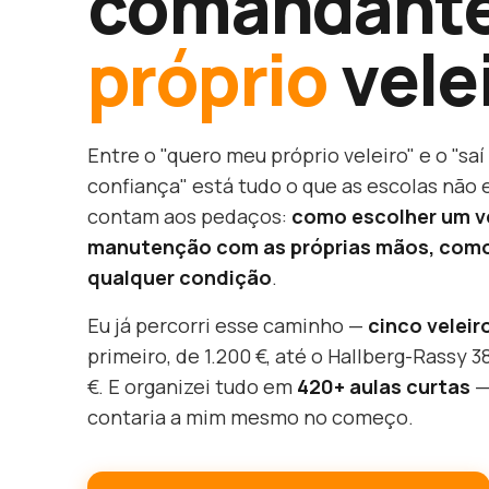
comandante
próprio
vele
Entre o "quero meu próprio veleiro" e o "sa
confiança" está tudo o que as escolas não 
contam aos pedaços:
como escolher um ve
manutenção com as próprias mãos, com
qualquer condição
.
Eu já percorri esse caminho —
cinco veleir
primeiro, de 1.200 €, até o Hallberg-Rassy 3
€. E organizei tudo em
420+ aulas curtas
—
contaria a mim mesmo no começo.