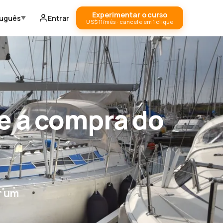
Experimentar o curso
tuguês
Entrar
US$ 11/mês · cancele em 1 clique
e a compra do
r um