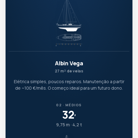
Albin Vega
27 m² de velas
Elétrica simples, poucos reparos. Manutenção a partir
de ~100 €/mês. O começo ideal para um futuro dono.
02 · MÉDIOS
32
′
9,75 m · 4,2 t