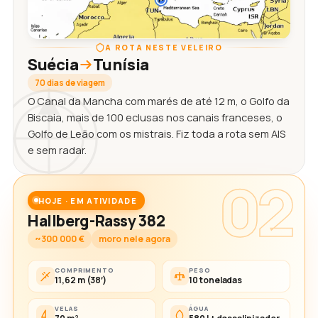
A ROTA NESTE VELEIRO
Suécia
Tunísia
70 dias de viagem
O Canal da Mancha com marés de até 12 m, o Golfo da
Biscaia, mais de 100 eclusas nos canais franceses, o
Golfo de Leão com os mistrais. Fiz toda a rota sem AIS
e sem radar.
02
HOJE · EM ATIVIDADE
Hallberg-Rassy 382
~300 000 €
moro nele agora
COMPRIMENTO
PESO
11,62 m (38′)
10 toneladas
VELAS
ÁGUA