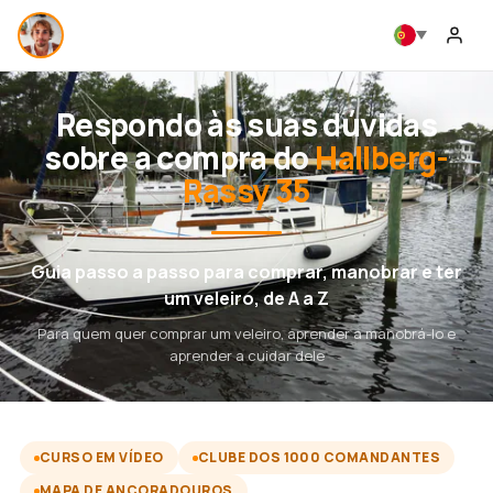
Respondo às suas dúvidas
sobre a compra do
Hallberg-
Rassy 35
Guia passo a passo para comprar, manobrar e ter
um veleiro, de A a Z
Para quem quer comprar um veleiro, aprender a manobrá-lo e
aprender a cuidar dele
CURSO EM VÍDEO
CLUBE DOS 1000 COMANDANTES
MAPA DE ANCORADOUROS