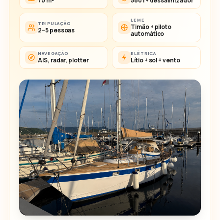
70 m²
580 l + dessalinizador
LEME
TRIPULAÇÃO
Timão + piloto
2–5 pessoas
automático
NAVEGAÇÃO
ELÉTRICA
AIS, radar, plotter
Lítio + sol + vento