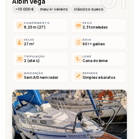
Albin Vega
~10 000 €
meu 4º veleiro
clássico sueco
COMPRIMENTO
PESO
8,25 m (27′)
2,3 toneladas
VELAS
ÁGUA
27 m²
60 l + galões
TRIPULAÇÃO
LEME
2 (até 4)
Cana do leme
NAVEGAÇÃO
REPAROS
Sem AIS nem radar
Simples e baratos