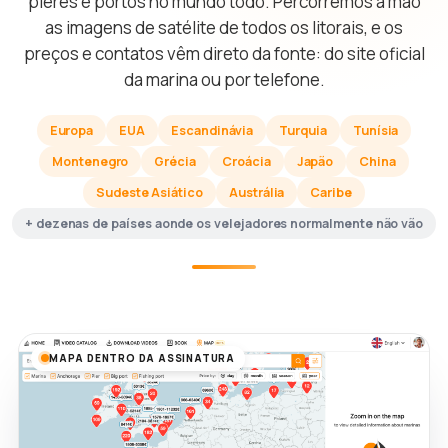
píeres e portos no mundo todo. Percorremos à mão
as imagens de satélite de todos os litorais, e os
preços e contatos vêm direto da fonte: do site oficial
da marina ou por telefone.
Europa
EUA
Escandinávia
Turquia
Tunísia
Montenegro
Grécia
Croácia
Japão
China
Sudeste Asiático
Austrália
Caribe
+ dezenas de países aonde os velejadores normalmente não vão
MAPA DENTRO DA ASSINATURA