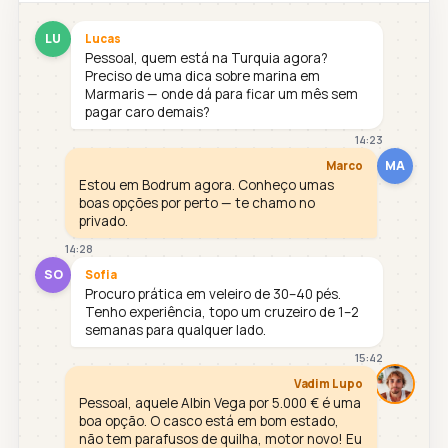
LU
Lucas
Pessoal, quem está na Turquia agora?
Preciso de uma dica sobre marina em
Marmaris — onde dá para ficar um mês sem
pagar caro demais?
14:23
MA
Marco
Estou em Bodrum agora. Conheço umas
boas opções por perto — te chamo no
privado.
14:28
SO
Sofia
Procuro prática em veleiro de 30–40 pés.
Tenho experiência, topo um cruzeiro de 1–2
semanas para qualquer lado.
15:42
Vadim Lupo
Pessoal, aquele Albin Vega por 5.000 € é uma
boa opção. O casco está em bom estado,
não tem parafusos de quilha, motor novo! Eu