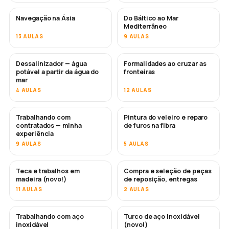
Navegação na Ásia
Do Báltico ao Mar
EM BREVE
EM BREVE
Mediterrâneo
13 AULAS
9 AULAS
Dessalinizador — água
Formalidades ao cruzar as
EM BREVE
potável a partir da água do
fronteiras
mar
4 AULAS
12 AULAS
Trabalhando com
Pintura do veleiro e reparo
EM BREVE
EM BREVE
contratados — minha
de furos na fibra
experiência
9 AULAS
5 AULAS
Teca e trabalhos em
Compra e seleção de peças
EM BREVE
madeira (novo!)
de reposição, entregas
11 AULAS
2 AULAS
Trabalhando com aço
Turco de aço inoxidável
EM BREVE
inoxidável
(novo!)