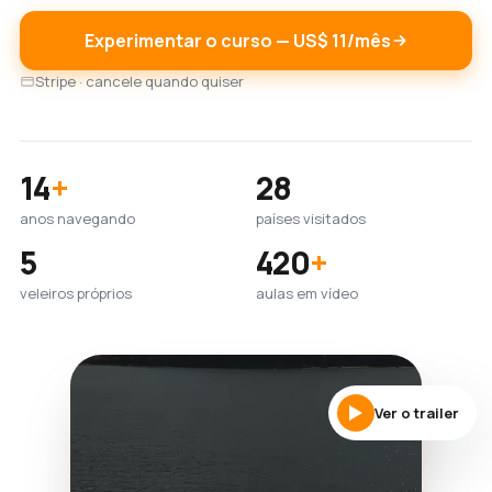
Experimentar o curso — US$ 11/mês
Stripe · cancele quando quiser
14
+
28
anos navegando
países visitados
5
420
+
veleiros próprios
aulas em vídeo
Ver o trailer