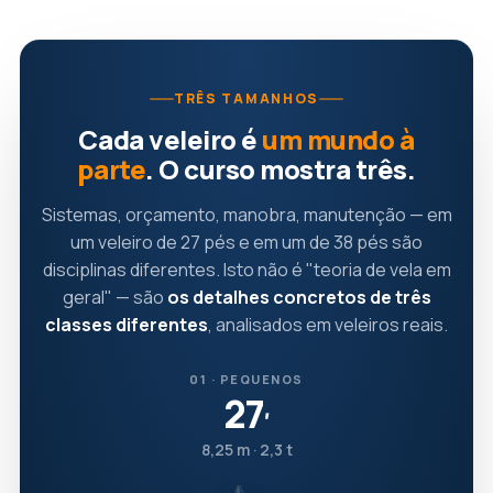
TRÊS TAMANHOS
Cada veleiro é
um mundo à
parte
. O curso mostra três.
Sistemas, orçamento, manobra, manutenção — em
um veleiro de 27 pés e em um de 38 pés são
disciplinas diferentes. Isto não é "teoria de vela em
geral" — são
os detalhes concretos de três
classes diferentes
, analisados em veleiros reais.
01 · PEQUENOS
27
′
8,25 m · 2,3 t