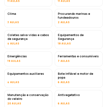
11 AULAS
11 AULAS
Clima
Procurando marinas e
fundeadouros
3 AULAS
2 AULAS
Coletes salva-vidas e cabos
Equipamentos de
de segurança
Segurança
4 AULAS
18 AULAS
Emergências
Ferramentas e consumíveis
19 AULAS
7 AULAS
Equipamentos auxiliares
Bote inflável e motor de
popa
4 AULAS
6 AULAS
Manutenção e conservação
Antivegetativo
EM BREVE
do veleiro
20 AULAS
6 AULAS