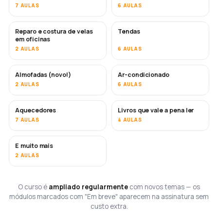
7 AULAS
6 AULAS
Reparo e costura de velas
Tendas
EM BREVE
em oficinas
2 AULAS
6 AULAS
Almofadas (novo!)
Ar-condicionado
EM BREVE
2 AULAS
6 AULAS
Aquecedores
Livros que vale a pena ler
EM BREVE
EM BREVE
7 AULAS
4 AULAS
E muito mais
EM BREVE
2 AULAS
O curso é
ampliado regularmente
com novos temas — os
módulos marcados com "Em breve" aparecem na assinatura sem
custo extra.