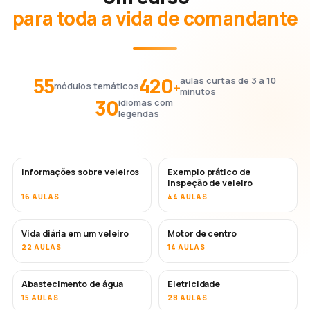
para toda a vida de comandante
55
420
aulas curtas de 3 a 10
+
módulos temáticos
minutos
30
idiomas com
legendas
Informações sobre veleiros
Exemplo prático de
inspeção de veleiro
16 AULAS
44 AULAS
Vida diária em um veleiro
Motor de centro
22 AULAS
14 AULAS
Abastecimento de água
Eletricidade
15 AULAS
28 AULAS