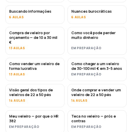
Buscando informações
Nuances burocráticas
6 AULAS
6 AULAS
Compra de veleiro por
Como você pode perder
EM BREVE
EM BREVE
orçamento — de 10 a 30 mil
muito dinheiro
€
13 AULAS
EM PREPARAÇÃO
Como vender um veleiro de
Como chegar a um veleiro
NOVO
NOVO
forma lucrativa
de 30–100 mil € em 3–5 anos
13 AULAS
EM PREPARAÇÃO
Visão geral dos tipos de
Onde comprar e vender um
EM BREVE
EM BREVE
veleiros de 22 a 50 pés
veleiro de 22 a 50 pés
14 AULAS
14 AULAS
Meu veleiro — por que o HR
Teca no veleiro — prós e
EM BREVE
EM BREVE
382
contras
EM PREPARAÇÃO
EM PREPARAÇÃO