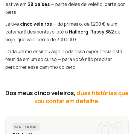
estive em
28 países
— parte deles de veleiro, parte por
terra.
Já tive
cinco veleiros
— do primeiro, de 1.200 €, e um
catamarã desmontável até o
Hallberg-Rassy 382
de
hoje, que vale cerca de 300.000 €.
Cada um me ensinou algo. Toda essa experiência está
reunida em um só curso — para você não precisar
percorrer esse caminho do zero.
Dos meus cinco veleiros,
duas histórias que
vou contar em detalhe
.
01
ANTERIOR