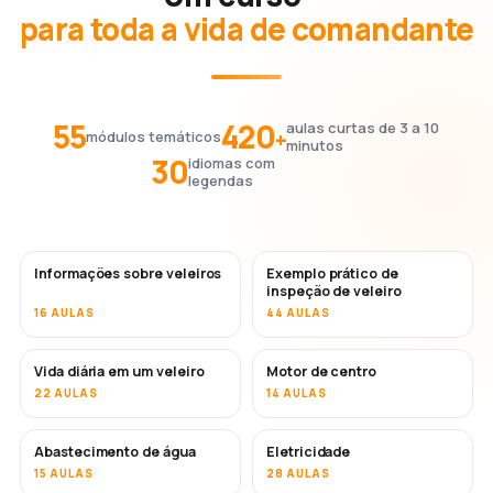
para toda a vida de comandante
55
420
aulas curtas de 3 a 10
+
módulos temáticos
minutos
30
idiomas com
legendas
Informações sobre veleiros
Exemplo prático de
inspeção de veleiro
16 AULAS
44 AULAS
Vida diária em um veleiro
Motor de centro
22 AULAS
14 AULAS
Abastecimento de água
Eletricidade
15 AULAS
28 AULAS