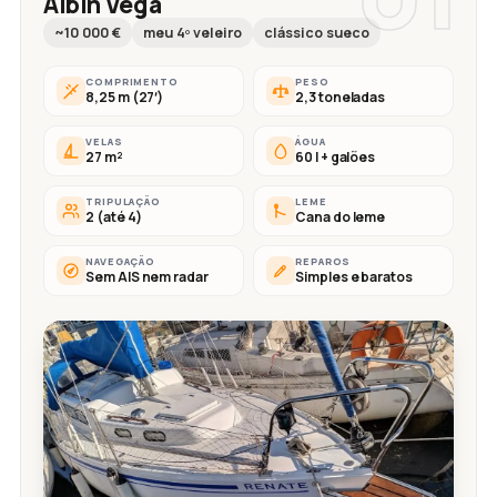
Albin Vega
~10 000 €
meu 4º veleiro
clássico sueco
COMPRIMENTO
PESO
8,25 m (27′)
2,3 toneladas
VELAS
ÁGUA
27 m²
60 l + galões
TRIPULAÇÃO
LEME
2 (até 4)
Cana do leme
NAVEGAÇÃO
REPAROS
Sem AIS nem radar
Simples e baratos