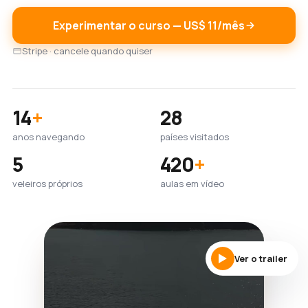
Experimentar o curso — US$ 11/mês
Stripe · cancele quando quiser
14
+
28
anos navegando
países visitados
5
420
+
veleiros próprios
aulas em vídeo
Ver o trailer