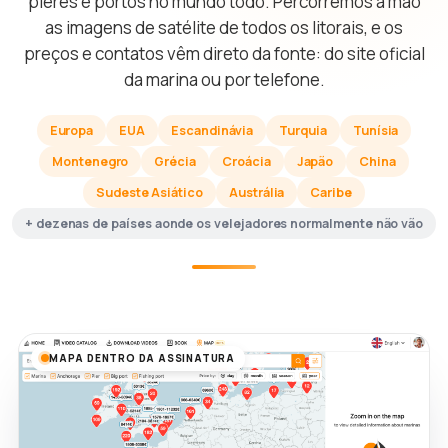
píeres e portos no mundo todo. Percorremos à mão
as imagens de satélite de todos os litorais, e os
preços e contatos vêm direto da fonte: do site oficial
da marina ou por telefone.
Europa
EUA
Escandinávia
Turquia
Tunísia
Montenegro
Grécia
Croácia
Japão
China
Sudeste Asiático
Austrália
Caribe
+ dezenas de países aonde os velejadores normalmente não vão
MAPA DENTRO DA ASSINATURA