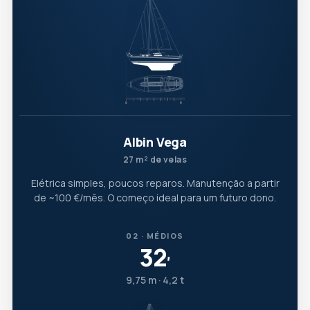
Albin Vega
27 m² de velas
Elétrica simples, poucos reparos. Manutenção a partir
de ~100 €/mês. O começo ideal para um futuro dono.
02 · MÉDIOS
32
′
9,75 m · 4,2 t