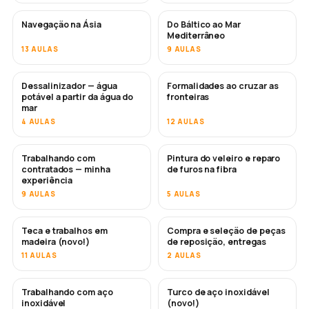
Navegação na Ásia
Do Báltico ao Mar
EM BREVE
EM BREVE
Mediterrâneo
13 AULAS
9 AULAS
Dessalinizador — água
Formalidades ao cruzar as
EM BREVE
potável a partir da água do
fronteiras
mar
4 AULAS
12 AULAS
Trabalhando com
Pintura do veleiro e reparo
EM BREVE
EM BREVE
contratados — minha
de furos na fibra
experiência
9 AULAS
5 AULAS
Teca e trabalhos em
Compra e seleção de peças
EM BREVE
madeira (novo!)
de reposição, entregas
11 AULAS
2 AULAS
Trabalhando com aço
Turco de aço inoxidável
EM BREVE
inoxidável
(novo!)