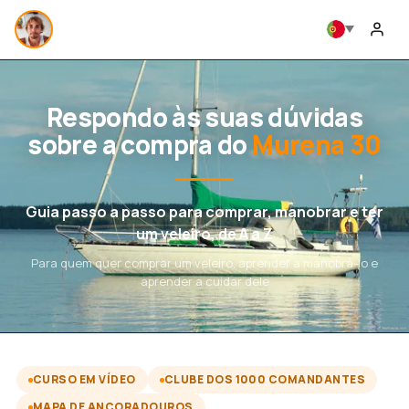
Respondo às suas dúvidas
sobre a compra do
Murena 30
Guia passo a passo para comprar, manobrar e ter
um veleiro, de A a Z
Para quem quer comprar um veleiro, aprender a manobrá-lo e
aprender a cuidar dele
CURSO EM VÍDEO
CLUBE DOS 1000 COMANDANTES
MAPA DE ANCORADOUROS