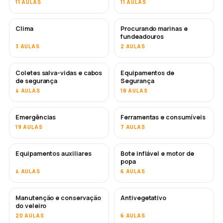
11 AULAS
11 AULAS
Clima
Procurando marinas e
fundeadouros
3 AULAS
2 AULAS
Coletes salva-vidas e cabos
Equipamentos de
de segurança
Segurança
4 AULAS
18 AULAS
Emergências
Ferramentas e consumíveis
19 AULAS
7 AULAS
Equipamentos auxiliares
Bote inflável e motor de
popa
4 AULAS
6 AULAS
Manutenção e conservação
Antivegetativo
EM BREVE
do veleiro
20 AULAS
6 AULAS