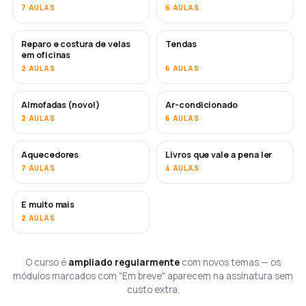
7 AULAS
6 AULAS
Reparo e costura de velas
Tendas
EM BREVE
em oficinas
2 AULAS
6 AULAS
Almofadas (novo!)
Ar-condicionado
EM BREVE
2 AULAS
6 AULAS
Aquecedores
Livros que vale a pena ler
EM BREVE
EM BREVE
7 AULAS
4 AULAS
E muito mais
EM BREVE
2 AULAS
O curso é
ampliado regularmente
com novos temas — os
módulos marcados com "Em breve" aparecem na assinatura sem
custo extra.