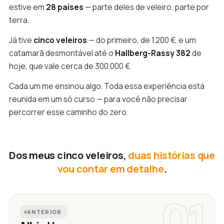
estive em
28 países
— parte deles de veleiro, parte por
terra.
Já tive
cinco veleiros
— do primeiro, de 1.200 €, e um
catamarã desmontável até o
Hallberg-Rassy 382
de
hoje, que vale cerca de 300.000 €.
Cada um me ensinou algo. Toda essa experiência está
reunida em um só curso — para você não precisar
percorrer esse caminho do zero.
Dos meus cinco veleiros,
duas histórias que
vou contar em detalhe
.
01
ANTERIOR