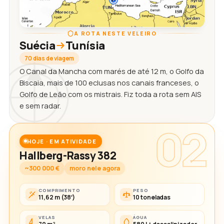
A ROTA NESTE VELEIRO
Suécia
Tunísia
70 dias de viagem
O Canal da Mancha com marés de até 12 m, o Golfo da
Biscaia, mais de 100 eclusas nos canais franceses, o
Golfo de Leão com os mistrais. Fiz toda a rota sem AIS
e sem radar.
02
HOJE · EM ATIVIDADE
Hallberg-Rassy 382
~300 000 €
moro nele agora
COMPRIMENTO
PESO
11,62 m (38′)
10 toneladas
VELAS
ÁGUA