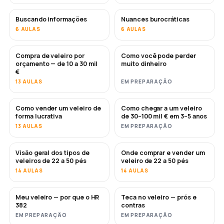
Buscando informações
Nuances burocráticas
6 AULAS
6 AULAS
Compra de veleiro por
Como você pode perder
EM BREVE
EM BREVE
orçamento — de 10 a 30 mil
muito dinheiro
€
13 AULAS
EM PREPARAÇÃO
Como vender um veleiro de
Como chegar a um veleiro
NOVO
NOVO
forma lucrativa
de 30–100 mil € em 3–5 anos
13 AULAS
EM PREPARAÇÃO
Visão geral dos tipos de
Onde comprar e vender um
EM BREVE
EM BREVE
veleiros de 22 a 50 pés
veleiro de 22 a 50 pés
14 AULAS
14 AULAS
Meu veleiro — por que o HR
Teca no veleiro — prós e
EM BREVE
EM BREVE
382
contras
EM PREPARAÇÃO
EM PREPARAÇÃO