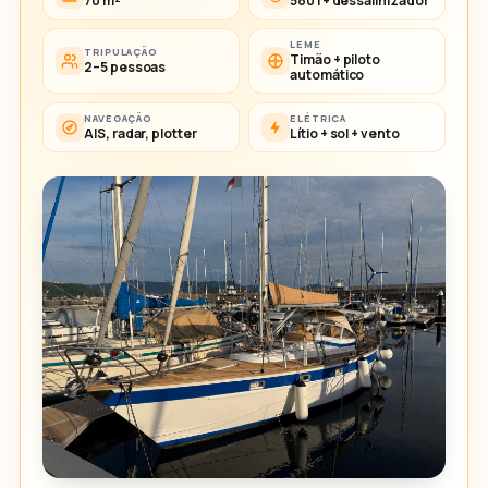
70 m²
580 l + dessalinizador
LEME
TRIPULAÇÃO
Timão + piloto
2–5 pessoas
automático
NAVEGAÇÃO
ELÉTRICA
AIS, radar, plotter
Lítio + sol + vento