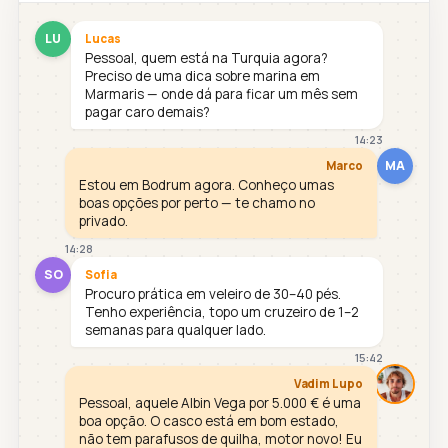
LU
Lucas
Pessoal, quem está na Turquia agora?
Preciso de uma dica sobre marina em
Marmaris — onde dá para ficar um mês sem
pagar caro demais?
14:23
MA
Marco
Estou em Bodrum agora. Conheço umas
boas opções por perto — te chamo no
privado.
14:28
SO
Sofia
Procuro prática em veleiro de 30–40 pés.
Tenho experiência, topo um cruzeiro de 1–2
semanas para qualquer lado.
15:42
Vadim Lupo
Pessoal, aquele Albin Vega por 5.000 € é uma
boa opção. O casco está em bom estado,
não tem parafusos de quilha, motor novo! Eu