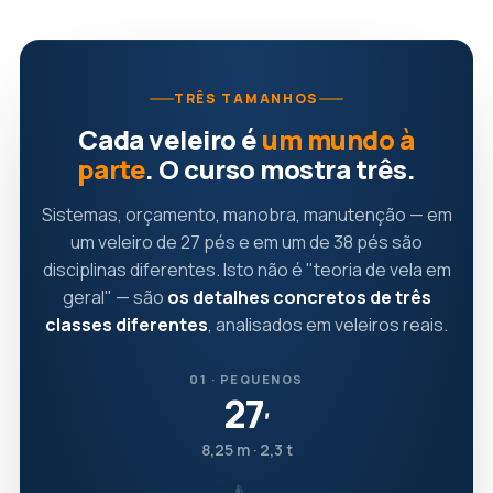
TRÊS TAMANHOS
Cada veleiro é
um mundo à
parte
. O curso mostra três.
Sistemas, orçamento, manobra, manutenção — em
um veleiro de 27 pés e em um de 38 pés são
disciplinas diferentes. Isto não é "teoria de vela em
geral" — são
os detalhes concretos de três
classes diferentes
, analisados em veleiros reais.
01 · PEQUENOS
27
′
8,25 m · 2,3 t