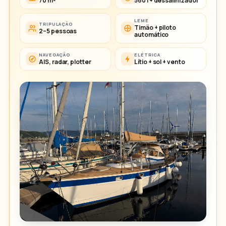
70 m²
580 l + dessalinizador
LEME
TRIPULAÇÃO
Timão + piloto
2–5 pessoas
automático
NAVEGAÇÃO
ELÉTRICA
AIS, radar, plotter
Lítio + sol + vento