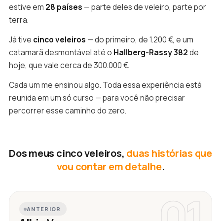
estive em
28 países
— parte deles de veleiro, parte por
terra.
Já tive
cinco veleiros
— do primeiro, de 1.200 €, e um
catamarã desmontável até o
Hallberg-Rassy 382
de
hoje, que vale cerca de 300.000 €.
Cada um me ensinou algo. Toda essa experiência está
reunida em um só curso — para você não precisar
percorrer esse caminho do zero.
Dos meus cinco veleiros,
duas histórias que
vou contar em detalhe
.
01
ANTERIOR