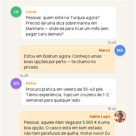
LU
Lucas
Pessoal, quem está na Turquia agora?
Preciso de uma dica sobre marina em
Marmaris — onde dá para ficar um mês sem
pagar caro demais?
14:23
MA
Marco
Estou em Bodrum agora. Conheço umas
boas opções por perto — te chamo no
privado.
14:28
SO
Sofia
Procuro prática em veleiro de 30–40 pés.
Tenho experiência, topo um cruzeiro de 1–2
semanas para qualquer lado.
15:42
Vadim Lupo
Pessoal, aquele Albin Vega por 5.000 € é uma
boa opção. O casco está em bom estado,
não tem parafusos de quilha, motor novo! Eu