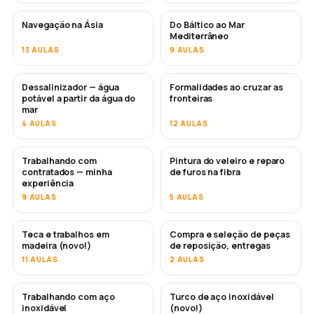
Navegação na Ásia
Do Báltico ao Mar
EM BREVE
EM BREVE
Mediterrâneo
13 AULAS
9 AULAS
Dessalinizador — água
Formalidades ao cruzar as
EM BREVE
potável a partir da água do
fronteiras
mar
4 AULAS
12 AULAS
Trabalhando com
Pintura do veleiro e reparo
EM BREVE
EM BREVE
contratados — minha
de furos na fibra
experiência
9 AULAS
5 AULAS
Teca e trabalhos em
Compra e seleção de peças
EM BREVE
madeira (novo!)
de reposição, entregas
11 AULAS
2 AULAS
Trabalhando com aço
Turco de aço inoxidável
EM BREVE
inoxidável
(novo!)