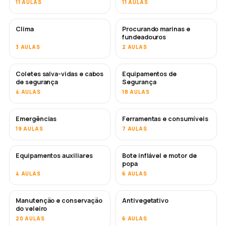
11 AULAS
11 AULAS
Clima
Procurando marinas e
fundeadouros
3 AULAS
2 AULAS
Coletes salva-vidas e cabos
Equipamentos de
de segurança
Segurança
4 AULAS
18 AULAS
Emergências
Ferramentas e consumíveis
19 AULAS
7 AULAS
Equipamentos auxiliares
Bote inflável e motor de
popa
4 AULAS
6 AULAS
Manutenção e conservação
Antivegetativo
EM BREVE
do veleiro
20 AULAS
6 AULAS