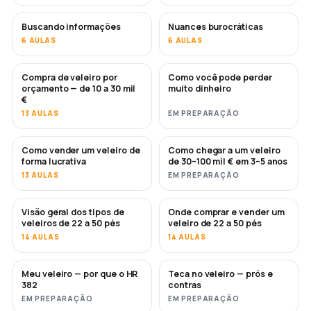
Buscando informações
Nuances burocráticas
6 AULAS
6 AULAS
Compra de veleiro por
Como você pode perder
EM BREVE
EM BREVE
orçamento — de 10 a 30 mil
muito dinheiro
€
13 AULAS
EM PREPARAÇÃO
Como vender um veleiro de
Como chegar a um veleiro
NOVO
NOVO
forma lucrativa
de 30–100 mil € em 3–5 anos
13 AULAS
EM PREPARAÇÃO
Visão geral dos tipos de
Onde comprar e vender um
EM BREVE
EM BREVE
veleiros de 22 a 50 pés
veleiro de 22 a 50 pés
14 AULAS
14 AULAS
Meu veleiro — por que o HR
Teca no veleiro — prós e
EM BREVE
EM BREVE
382
contras
EM PREPARAÇÃO
EM PREPARAÇÃO