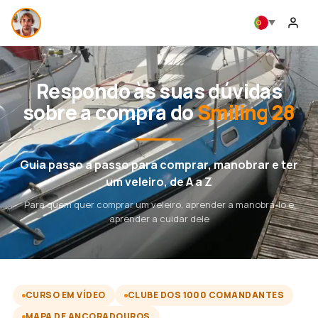
Respondo às suas dúvidas
sobre a compra do
Smiling 28
Guia passo a passo para comprar, manobrar e ter
um veleiro, de A a Z
Para quem quer comprar um veleiro, aprender a manobrá-lo e
aprender a cuidar dele
CURSO EM VÍDEO
CLUBE DOS 1000 COMANDANTES
MAPA DE ANCORADOUROS