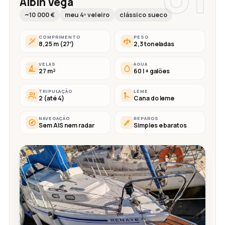
Albin Vega
~10 000 €
meu 4º veleiro
clássico sueco
COMPRIMENTO
PESO
8,25 m (27′)
2,3 toneladas
VELAS
ÁGUA
27 m²
60 l + galões
TRIPULAÇÃO
LEME
2 (até 4)
Cana do leme
NAVEGAÇÃO
REPAROS
Sem AIS nem radar
Simples e baratos