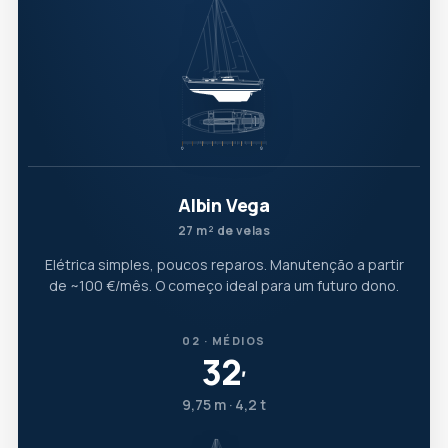
Albin Vega
27 m² de velas
Elétrica simples, poucos reparos. Manutenção a partir
de ~100 €/mês. O começo ideal para um futuro dono.
02 · MÉDIOS
32
′
9,75 m · 4,2 t