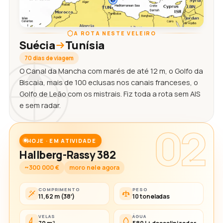
A ROTA NESTE VELEIRO
Suécia
Tunísia
70 dias de viagem
O Canal da Mancha com marés de até 12 m, o Golfo da
Biscaia, mais de 100 eclusas nos canais franceses, o
Golfo de Leão com os mistrais. Fiz toda a rota sem AIS
e sem radar.
02
HOJE · EM ATIVIDADE
Hallberg-Rassy 382
~300 000 €
moro nele agora
COMPRIMENTO
PESO
11,62 m (38′)
10 toneladas
VELAS
ÁGUA