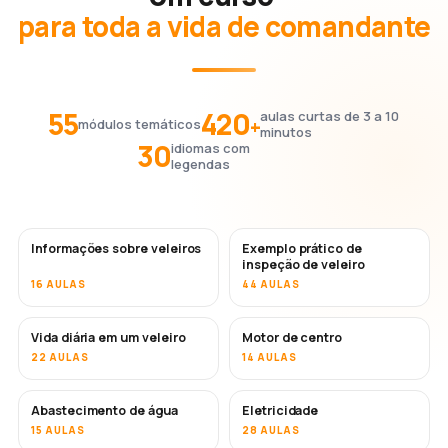
para toda a vida de comandante
55
420
aulas curtas de 3 a 10
+
módulos temáticos
minutos
30
idiomas com
legendas
Informações sobre veleiros
Exemplo prático de
inspeção de veleiro
16 AULAS
44 AULAS
Vida diária em um veleiro
Motor de centro
22 AULAS
14 AULAS
Abastecimento de água
Eletricidade
15 AULAS
28 AULAS