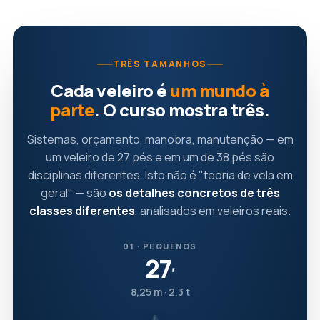
TRÊS TAMANHOS
Cada veleiro é
um mundo à
parte
. O curso mostra três.
Sistemas, orçamento, manobra, manutenção — em
um veleiro de 27 pés e em um de 38 pés são
disciplinas diferentes. Isto não é "teoria de vela em
geral" — são
os detalhes concretos de três
classes diferentes
, analisados em veleiros reais.
01 · PEQUENOS
27
′
8,25 m · 2,3 t