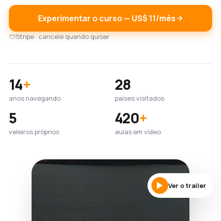
Experimentar o curso — US$ 11/mês
Stripe · cancele quando quiser
14
+
28
anos navegando
países visitados
5
420
+
veleiros próprios
aulas em vídeo
Ver o trailer