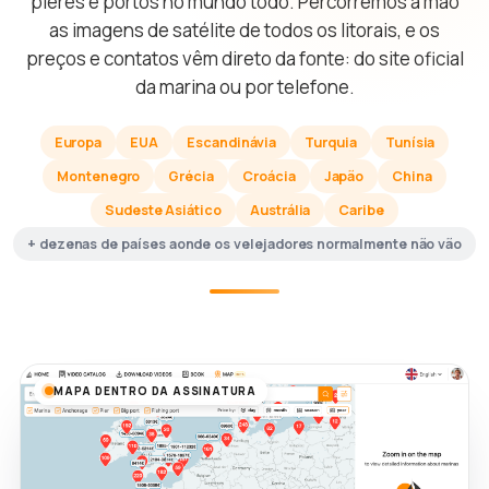
píeres e portos no mundo todo. Percorremos à mão
as imagens de satélite de todos os litorais, e os
preços e contatos vêm direto da fonte: do site oficial
da marina ou por telefone.
Europa
EUA
Escandinávia
Turquia
Tunísia
Montenegro
Grécia
Croácia
Japão
China
Sudeste Asiático
Austrália
Caribe
+ dezenas de países aonde os velejadores normalmente não vão
MAPA DENTRO DA ASSINATURA