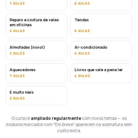
7 AULAS
6 AULAS
Reparo e costura de velas
Tendas
EM BREVE
em oficinas
2 AULAS
6 AULAS
Almofadas (novo!)
Ar-condicionado
EM BREVE
2 AULAS
6 AULAS
Aquecedores
Livros que vale a pena ler
EM BREVE
EM BREVE
7 AULAS
4 AULAS
E muito mais
EM BREVE
2 AULAS
O curso é
ampliado regularmente
com novos temas — os
módulos marcados com "Em breve" aparecem na assinatura sem
custo extra.