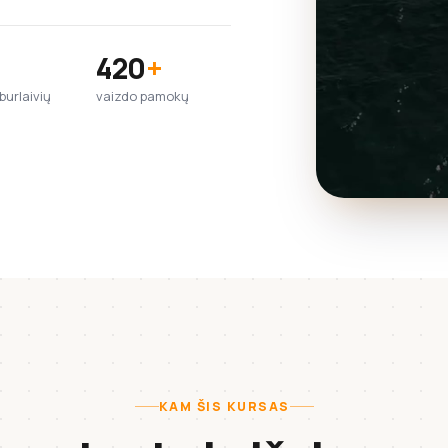
420
+
urlaivių
vaizdo pamokų
KAM ŠIS KURSAS