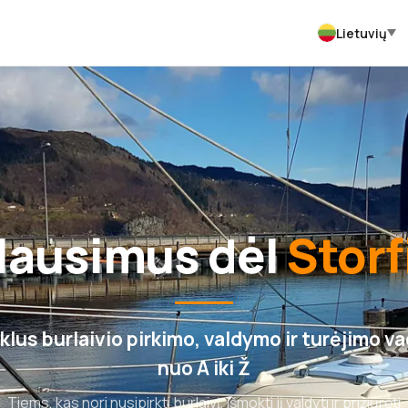
Lietuvių
klausimus dėl
Storf
lus burlaivio pirkimo, valdymo ir turėjimo v
nuo A iki Ž
Tiems, kas nori nusipirkti burlaivį, išmokti jį valdyti ir prižiūrėti