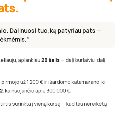
ats.
o. Dalinuosi tuo, ką patyriau pats —
 sėkmėmis.“
keliauju, aplankiau
28 šalis
— dalį burlaiviu, dalį
pirmojo už 1 200 € ir išardomo katamarano iki
82
, kainuojančio apie 300 000 €.
irtis surinkta į vieną kursą — kad tau nereikėtų