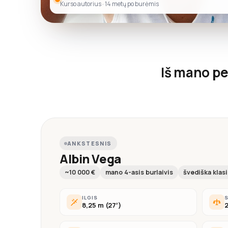
Kurso autorius · 14 metų po burėmis
Iš mano pe
ANKSTESNIS
Albin Vega
~10 000 €
mano 4-asis burlaivis
švediška klas
ILGIS
8,25 m (27′)
2