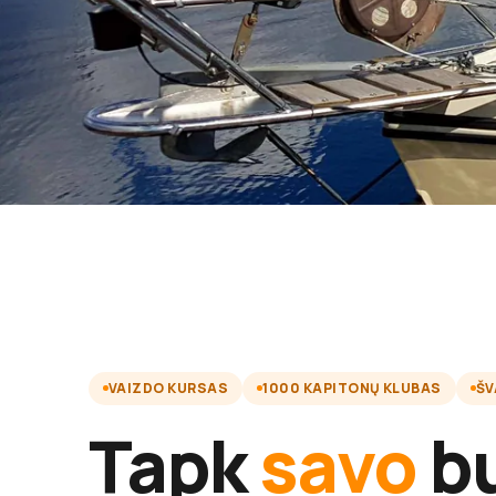
VAIZDO KURSAS
1000 KAPITONŲ KLUBAS
ŠV
Tapk
savo
bu