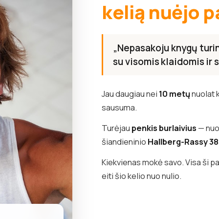
kelią nuėjo p
„Nepasakoju knygų turini
su visomis klaidomis ir
Jau daugiau nei
10 metų
nuolat 
sausuma.
Turėjau
penkis burlaivius
— nuo 
šiandieninio
Hallberg-Rassy 3
Kiekvienas mokė savo. Visa ši pat
eiti šio kelio nuo nulio.