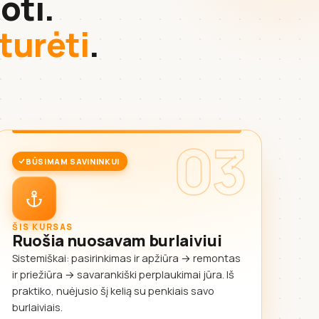
oti.
 turėti
.
03
BŪSIMAM SAVININKUI
ŠIS KURSAS
Ruošia nuosavam burlaiviui
Sistemiškai: pasirinkimas ir apžiūra → remontas
ir priežiūra → savarankiški perplaukimai jūra. Iš
praktiko, nuėjusio šį kelią su penkiais savo
burlaiviais.