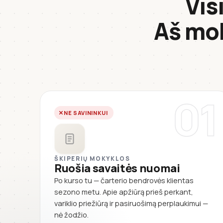
Vis
Aš mo
01
NE SAVININKUI
ŠKIPERIŲ MOKYKLOS
Ruošia savaitės nuomai
Po kurso tu — čarterio bendrovės klientas
sezono metu. Apie apžiūrą prieš perkant,
variklio priežiūrą ir pasiruošimą perplaukimui —
nė žodžio.