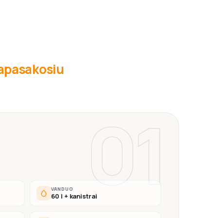
 papasakosiu
01
VANDUO
60 l + kanistrai