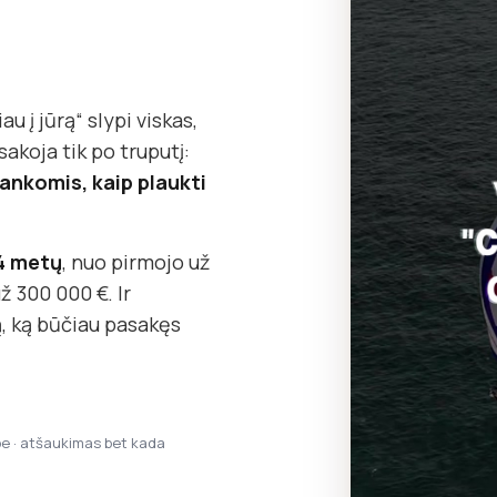
au į jūrą“ slypi viskas,
koja tik po truputį:
o rankomis, kaip plaukti
14 metų
, nuo pirmojo už
ž 300 000 €. Ir
, ką būčiau pasakęs
pe · atšaukimas bet kada