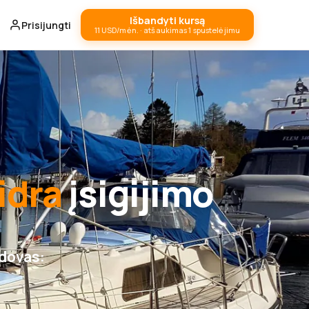
Išbandyti kursą
Prisijungti
11 USD/mėn. · atšaukimas 1 spustelėjimu
idra
įsigijimo
adovas: