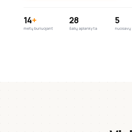
14
+
28
5
metų buriuojant
šalių aplankyta
nuosavų b