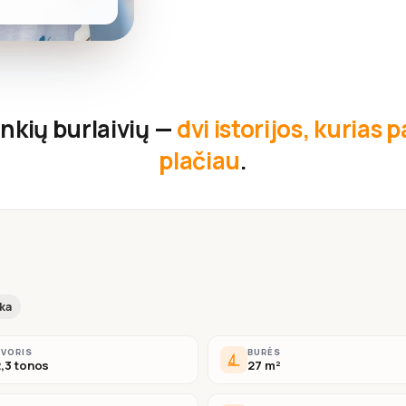
nkių burlaivių —
dvi istorijos, kurias
plačiau
.
ika
SVORIS
BURĖS
,3 tonos
27 m²