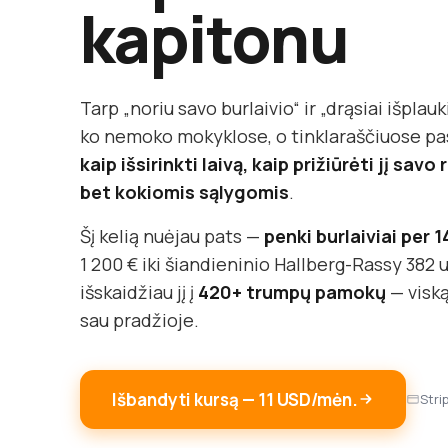
kapitonu
Tarp „noriu savo burlaivio“ ir „drąsiai išplauki
ko nemoko mokyklose, o tinklaraščiuose pasa
kaip išsirinkti laivą, kaip prižiūrėti jį sav
bet kokiomis sąlygomis
.
Šį kelią nuėjau pats —
penki burlaiviai per 
1 200 € iki šiandieninio Hallberg-Rassy 382 u
išskaidžiau jį į
420+ trumpų pamokų
— viską
sau pradžioje.
Išbandyti kursą — 11 USD/mėn.
Stri