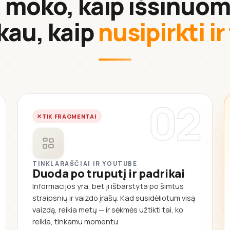
i moko, kaip išsinuom
kau, kaip
nusipirkti ir
02
TIK FRAGMENTAI
TINKLARAŠČIAI IR YOUTUBE
Duoda po truputį ir padrikai
Informacijos yra, bet ji išbarstyta po šimtus
straipsnių ir vaizdo įrašų. Kad susidėliotum visą
vaizdą, reikia metų — ir sėkmės užtikti tai, ko
reikia, tinkamu momentu.