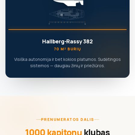
Hallberg-Rassy 382
70 M² BURIŲ
Visiška autonomija ir bet kokios platumos. Sudėtingos
sistemos — daugiau žinių ir priežiūros.
PRENUMERATOS DALIS
1000 kapitonų
klubas