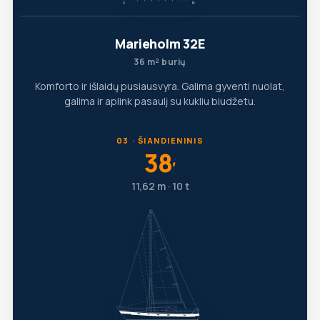
Marieholm 32E
36 m² burių
Komforto ir išlaidų pusiausvyra. Galima gyventi nuolat,
galima ir aplink pasaulį su kukliu biudžetu.
03 · ŠIANDIENINIS
38
′
11,62 m · 10 t