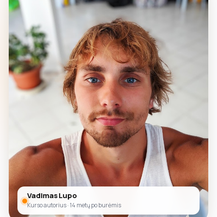
Vadimas Lupo
Kurso autorius · 14 metų po burėmis