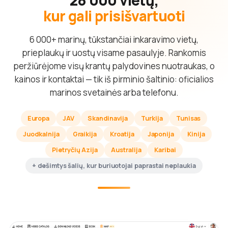
kur gali prisišvartuoti
6 000+ marinų, tūkstančiai inkaravimo vietų,
prieplaukų ir uostų visame pasaulyje. Rankomis
peržiūrėjome visų krantų palydovines nuotraukas, o
kainos ir kontaktai — tik iš pirminio šaltinio: oficialios
marinos svetainės arba telefonu.
Europa
JAV
Skandinavija
Turkija
Tunisas
Juodkalnija
Graikija
Kroatija
Japonija
Kinija
Pietryčių Azija
Australija
Karibai
+ dešimtys šalių, kur buriuotojai paprastai neplaukia