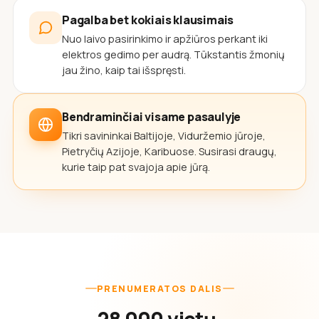
Pagalba bet kokiais klausimais
Nuo laivo pasirinkimo ir apžiūros perkant iki
elektros gedimo per audrą. Tūkstantis žmonių
jau žino, kaip tai išspręsti.
Bendraminčiai visame pasaulyje
Tikri savininkai Baltijoje, Viduržemio jūroje,
Pietryčių Azijoje, Karibuose. Susirasi draugų,
kurie taip pat svajoja apie jūrą.
PRENUMERATOS DALIS
28 000 vietų,