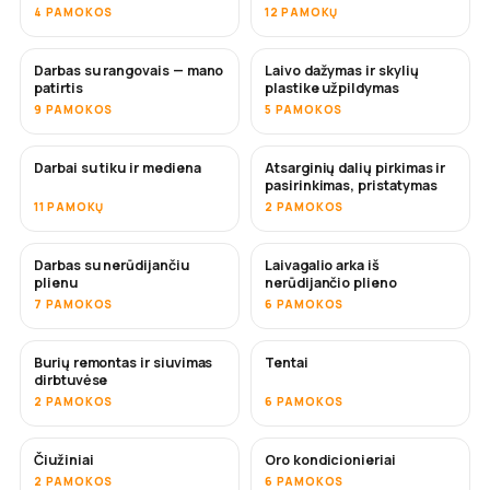
4 PAMOKOS
12 PAMOKŲ
Darbas su rangovais — mano
Laivo dažymas ir skylių
NETRUKUS
NETRUKUS
patirtis
plastike užpildymas
9 PAMOKOS
5 PAMOKOS
Darbai su tiku ir mediena
Atsarginių dalių pirkimas ir
NETRUKUS
pasirinkimas, pristatymas
11 PAMOKŲ
2 PAMOKOS
Darbas su nerūdijančiu
Laivagalio arka iš
NETRUKUS
plienu
nerūdijančio plieno
7 PAMOKOS
6 PAMOKOS
Burių remontas ir siuvimas
Tentai
NETRUKUS
dirbtuvėse
2 PAMOKOS
6 PAMOKOS
Čiužiniai
Oro kondicionieriai
NETRUKUS
2 PAMOKOS
6 PAMOKOS