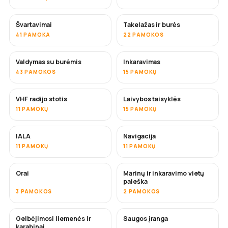
Švartavimai
Takelažas ir burės
41 PAMOKA
22 PAMOKOS
Valdymas su burėmis
Inkaravimas
43 PAMOKOS
15 PAMOKŲ
VHF radijo stotis
Laivybos taisyklės
11 PAMOKŲ
15 PAMOKŲ
IALA
Navigacija
11 PAMOKŲ
11 PAMOKŲ
Orai
Marinų ir inkaravimo vietų
paieška
3 PAMOKOS
2 PAMOKOS
Gelbėjimosi liemenės ir
Saugos įranga
karabinai