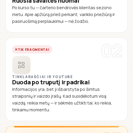
Ruošia savaitės nuomai
Po kurso tu — čarterio bendrovės klientas sezono
metu. Apie apžiūrą prieš perkant, variklio priežiūrą ir
pasiruošimą perplaukimui — nė žodžio.
02
TIK FRAGMENTAI
TINKLARAŠČIAI IR YOUTUBE
Duoda po truputį ir padrikai
Informacijos yra, bet ji išbarstyta po šimtus
straipsnių ir vaizdo įrašų. Kad susidėliotum visą
vaizdą, reikia metų — ir sėkmės užtikti tai, ko reikia,
tinkamu momentu.