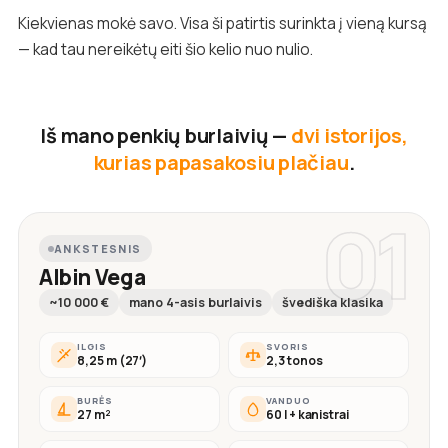
Kiekvienas mokė savo. Visa ši patirtis surinkta į vieną kursą
— kad tau nereikėtų eiti šio kelio nuo nulio.
Iš mano penkių burlaivių —
dvi istorijos,
kurias papasakosiu plačiau
.
01
ANKSTESNIS
Albin Vega
~10 000 €
mano 4-asis burlaivis
švediška klasika
ILGIS
SVORIS
8,25 m (27′)
2,3 tonos
BURĖS
VANDUO
27 m²
60 l + kanistrai