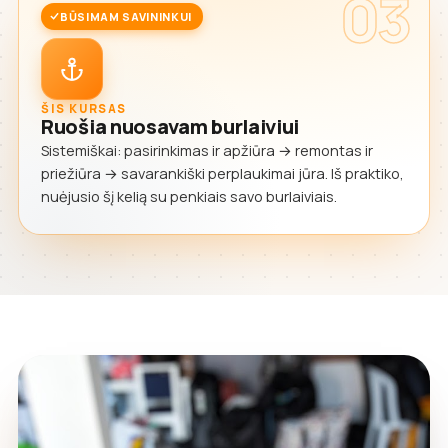
03
BŪSIMAM SAVININKUI
ŠIS KURSAS
Ruošia nuosavam burlaiviui
Sistemiškai: pasirinkimas ir apžiūra → remontas ir
priežiūra → savarankiški perplaukimai jūra. Iš praktiko,
nuėjusio šį kelią su penkiais savo burlaiviais.