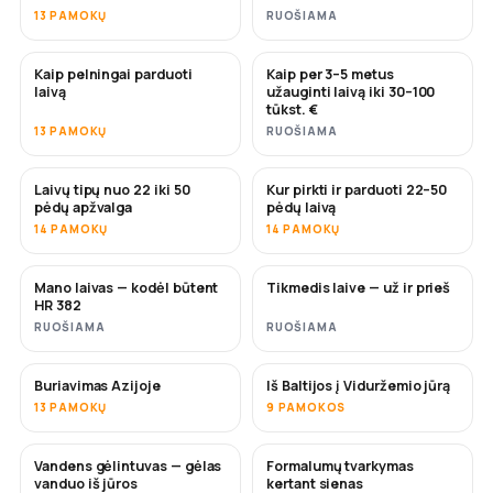
13 PAMOKŲ
RUOŠIAMA
Kaip pelningai parduoti
Kaip per 3–5 metus
NAUJA
NAUJA
laivą
užauginti laivą iki 30–100
tūkst. €
13 PAMOKŲ
RUOŠIAMA
Laivų tipų nuo 22 iki 50
Kur pirkti ir parduoti 22–50
NETRUKUS
NETRUKUS
pėdų apžvalga
pėdų laivą
14 PAMOKŲ
14 PAMOKŲ
Mano laivas — kodėl būtent
Tikmedis laive — už ir prieš
NETRUKUS
NETRUKUS
HR 382
RUOŠIAMA
RUOŠIAMA
Buriavimas Azijoje
Iš Baltijos į Viduržemio jūrą
NETRUKUS
NETRUKUS
13 PAMOKŲ
9 PAMOKOS
Vandens gėlintuvas — gėlas
Formalumų tvarkymas
NETRUKUS
vanduo iš jūros
kertant sienas