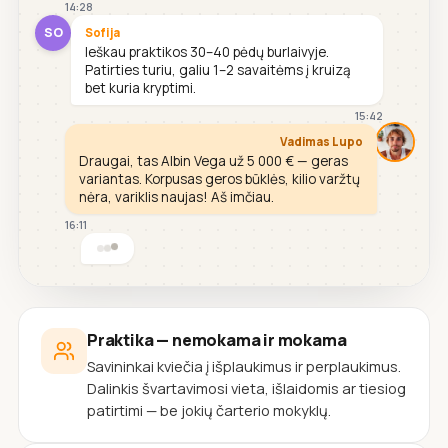
14:28
SO
Sofija
Ieškau praktikos 30–40 pėdų burlaivyje.
Patirties turiu, galiu 1–2 savaitėms į kruizą
bet kuria kryptimi.
15:42
Vadimas Lupo
Draugai, tas Albin Vega už 5 000 € — geras
variantas. Korpusas geros būklės, kilio varžtų
nėra, variklis naujas! Aš imčiau.
16:11
Praktika — nemokama ir mokama
Savininkai kviečia į išplaukimus ir perplaukimus.
Dalinkis švartavimosi vieta, išlaidomis ar tiesiog
patirtimi — be jokių čarterio mokyklų.