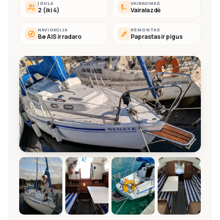
ĮGULA
VAIRAVIMAS
2 (iki 4)
Vairalazdė
NAVIGACIJA
REMONTAS
Be AIS ir radaro
Paprastas ir pigus