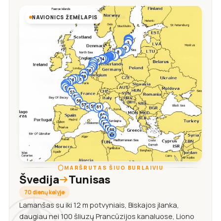
NAVIONICS ŽEMĖLAPIS
MARŠRUTAS ŠIUO BURLAIVIU
Švedija
Tunisas
70 dienų kelyje
Lamanšas su iki 12 m potvyniais, Biskajos įlanka,
daugiau nei 100 šliuzų Prancūzijos kanaluose, Liono