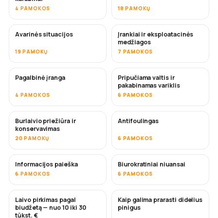
4 PAMOKOS
18 PAMOKŲ
Avarinės situacijos
Įrankiai ir eksploatacinės
medžiagos
19 PAMOKŲ
7 PAMOKOS
Pagalbinė įranga
Pripučiama valtis ir
pakabinamas variklis
4 PAMOKOS
6 PAMOKOS
Burlaivio priežiūra ir
Antifoulingas
NETRUKUS
konservavimas
20 PAMOKŲ
6 PAMOKOS
Informacijos paieška
Biurokratiniai niuansai
6 PAMOKOS
6 PAMOKOS
Laivo pirkimas pagal
Kaip galima prarasti didelius
NETRUKUS
NETRUKUS
biudžetą — nuo 10 iki 30
pinigus
tūkst. €