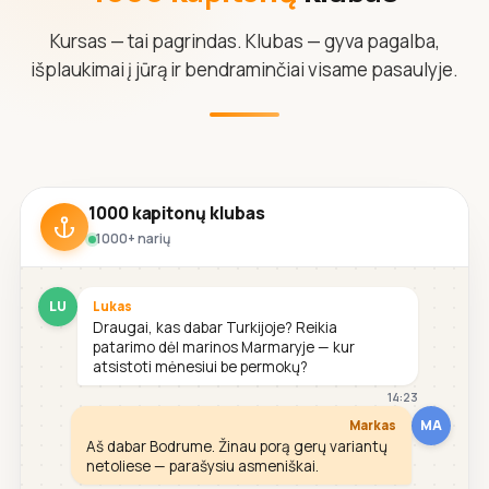
Kursas — tai pagrindas. Klubas — gyva pagalba,
išplaukimai į jūrą ir bendraminčiai visame pasaulyje.
1000 kapitonų klubas
1000+ narių
LU
Lukas
Draugai, kas dabar Turkijoje? Reikia
patarimo dėl marinos Marmaryje — kur
atsistoti mėnesiui be permokų?
14:23
MA
Markas
Aš dabar Bodrume. Žinau porą gerų variantų
netoliese — parašysiu asmeniškai.