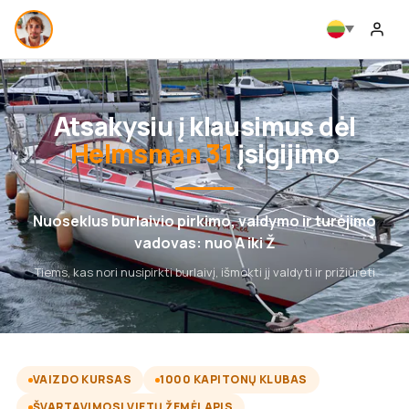
Atsakysiu į klausimus dėl
Helmsman 31
įsigijimo
Nuoseklus burlaivio pirkimo, valdymo ir turėjimo
vadovas: nuo A iki Ž
Tiems, kas nori nusipirkti burlaivį, išmokti jį valdyti ir prižiūrėti
VAIZDO KURSAS
1000 KAPITONŲ KLUBAS
ŠVARTAVIMOSI VIETŲ ŽEMĖLAPIS