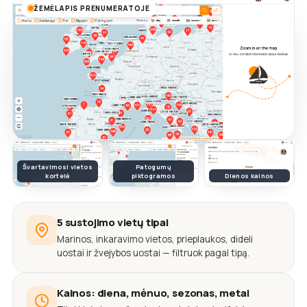
ŽEMĖLAPIS PRENUMERATOJE
Švartavimosi vietos
Patogumų
kortelė
piktogramos
Dienos kainos
5 sustojimo vietų tipai
Marinos, inkaravimo vietos, prieplaukos, dideli
uostai ir žvejybos uostai — filtruok pagal tipą.
Kainos: diena, mėnuo, sezonas, metai