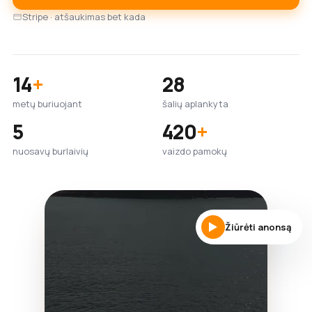
Stripe · atšaukimas bet kada
14
+
28
metų buriuojant
šalių aplankyta
5
420
+
nuosavų burlaivių
vaizdo pamokų
Žiūrėti anonsą