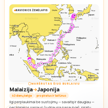
NAVIONICS ŽEMĖLAPIS
MARŠRUTAS ŠIUO BURLAIVIU
Malaizija
Japonija
40 dienų kelyje
pro piratus ir taifūnus
Ilgi perplaukimai be sustojimų — savaitę ir daugiau —
per Malakos sąsiaurį (judriausią pasaulyje), piratų