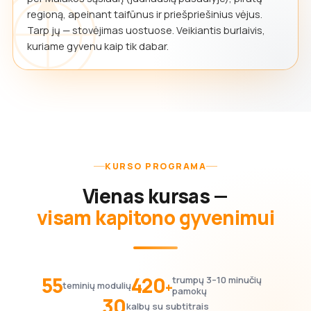
regioną, apeinant taifūnus ir priešpriešinius vėjus.
Tarp jų — stovėjimas uostuose. Veikiantis burlaivis,
kuriame gyvenu kaip tik dabar.
KURSO PROGRAMA
Vienas kursas —
visam kapitono gyvenimui
55
420
trumpų 3–10 minučių
+
teminių modulių
pamokų
30
kalbų su subtitrais