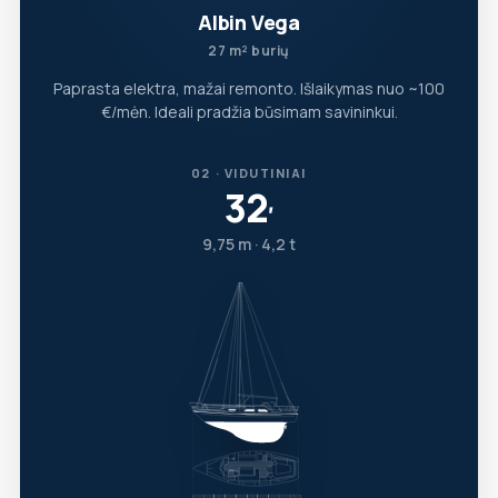
Albin Vega
27 m² burių
Paprasta elektra, mažai remonto. Išlaikymas nuo ~100
€/mėn. Ideali pradžia būsimam savininkui.
02 · VIDUTINIAI
32
′
9,75 m · 4,2 t