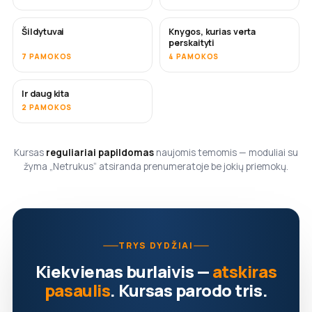
Šildytuvai
Knygos, kurias verta
NETRUKUS
NETRUKUS
perskaityti
7 PAMOKOS
4 PAMOKOS
Ir daug kita
NETRUKUS
2 PAMOKOS
Kursas
reguliariai papildomas
naujomis temomis — moduliai su
žyma „Netrukus“ atsiranda prenumeratoje be jokių priemokų.
TRYS DYDŽIAI
Kiekvienas burlaivis —
atskiras
pasaulis
. Kursas parodo tris.