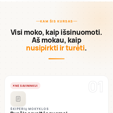
KAM ŠIS KURSAS
Visi moko, kaip išsinuomoti.
Aš mokau, kaip
nusipirkti ir turėti
.
01
NE SAVININKUI
ŠKIPERIŲ MOKYKLOS