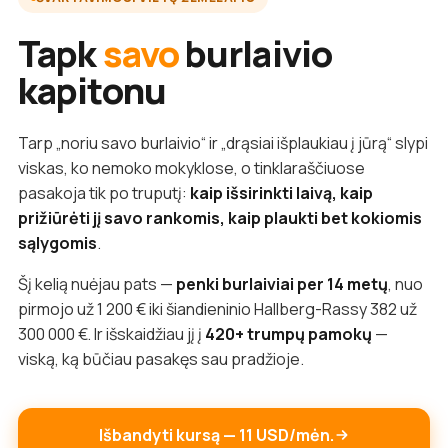
Tapk
savo
burlaivio
kapitonu
Tarp „noriu savo burlaivio“ ir „drąsiai išplaukiau į jūrą“ slypi
viskas, ko nemoko mokyklose, o tinklaraščiuose
pasakoja tik po truputį:
kaip išsirinkti laivą, kaip
prižiūrėti jį savo rankomis, kaip plaukti bet kokiomis
sąlygomis
.
Šį kelią nuėjau pats —
penki burlaiviai per 14 metų
, nuo
pirmojo už 1 200 € iki šiandieninio Hallberg-Rassy 382 už
300 000 €. Ir išskaidžiau jį į
420+ trumpų pamokų
—
viską, ką būčiau pasakęs sau pradžioje.
Išbandyti kursą — 11 USD/mėn.