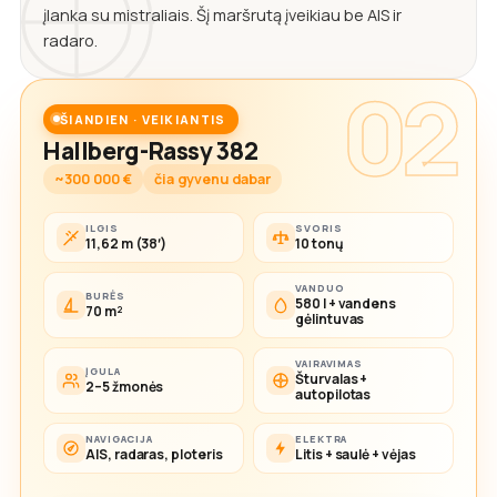
įlanka su mistraliais. Šį maršrutą įveikiau be AIS ir
radaro.
02
ŠIANDIEN · VEIKIANTIS
Hallberg-Rassy 382
~300 000 €
čia gyvenu dabar
ILGIS
SVORIS
11,62 m (38′)
10 tonų
VANDUO
BURĖS
580 l + vandens
70 m²
gėlintuvas
VAIRAVIMAS
ĮGULA
Šturvalas +
2–5 žmonės
autopilotas
NAVIGACIJA
ELEKTRA
AIS, radaras, ploteris
Litis + saulė + vėjas