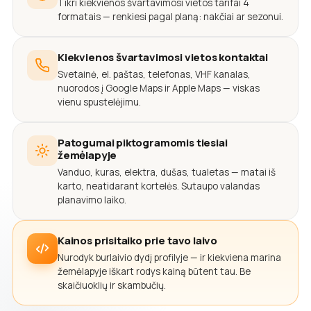
Tikri kiekvienos švartavimosi vietos tarifai 4
formatais — renkiesi pagal planą: nakčiai ar sezonui.
Kiekvienos švartavimosi vietos kontaktai
Svetainė, el. paštas, telefonas, VHF kanalas,
nuorodos į Google Maps ir Apple Maps — viskas
vienu spustelėjimu.
Patogumai piktogramomis tiesiai
žemėlapyje
Vanduo, kuras, elektra, dušas, tualetas — matai iš
karto, neatidarant kortelės. Sutaupo valandas
planavimo laiko.
Kainos prisitaiko prie tavo laivo
Nurodyk burlaivio dydį profilyje — ir kiekviena marina
žemėlapyje iškart rodys kainą būtent tau. Be
skaičiuoklių ir skambučių.