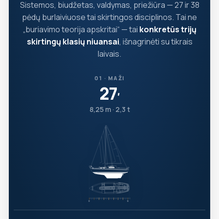
Sistemos, biudžetas, valdymas, priežiūra — 27 ir 38
pėdų burlaiviuose tai skirtingos disciplinos. Tai ne
„buriavimo teorija apskritai“ — tai
konkretūs trijų
skirtingų klasių niuansai
, išnagrinėti su tikrais
laivais.
01 · MAŽI
27
′
8,25 m · 2,3 t