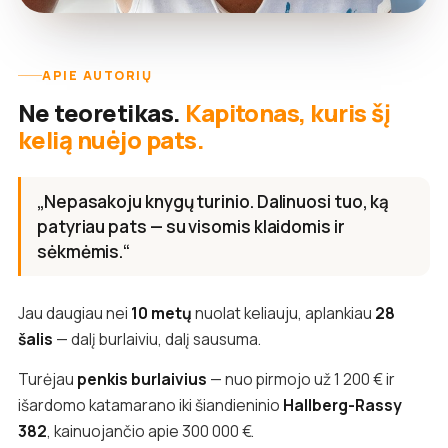
APIE AUTORIŲ
Ne teoretikas.
Kapitonas, kuris šį
kelią nuėjo pats.
„Nepasakoju knygų turinio. Dalinuosi tuo, ką
patyriau pats — su visomis klaidomis ir
sėkmėmis.“
Jau daugiau nei
10 metų
nuolat keliauju, aplankiau
28
šalis
— dalį burlaiviu, dalį sausuma.
Turėjau
penkis burlaivius
— nuo pirmojo už 1 200 € ir
išardomo katamarano iki šiandieninio
Hallberg-Rassy
382
, kainuojančio apie 300 000 €.