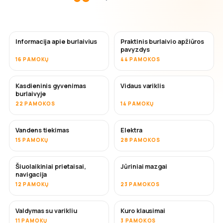
Informacija apie burlaivius
Praktinis burlaivio apžiūros
pavyzdys
16 PAMOKŲ
44 PAMOKOS
Kasdieninis gyvenimas
Vidaus variklis
burlaivyje
22 PAMOKOS
14 PAMOKŲ
Vandens tiekimas
Elektra
15 PAMOKŲ
28 PAMOKOS
Šiuolaikiniai prietaisai,
Jūriniai mazgai
navigacija
12 PAMOKŲ
23 PAMOKOS
Valdymas su varikliu
Kuro klausimai
11 PAMOKŲ
3 PAMOKOS