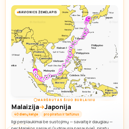
NAVIONICS ŽEMĖLAPIS
MARŠRUTAS ŠIUO BURLAIVIU
Malaizija
Japonija
40 dienų kelyje
pro piratus ir taifūnus
Ilgi perplaukimai be sustojimų — savaitę ir daugiau —
per Malakos sąsiaurį (judriausią pasaulyje), piratų