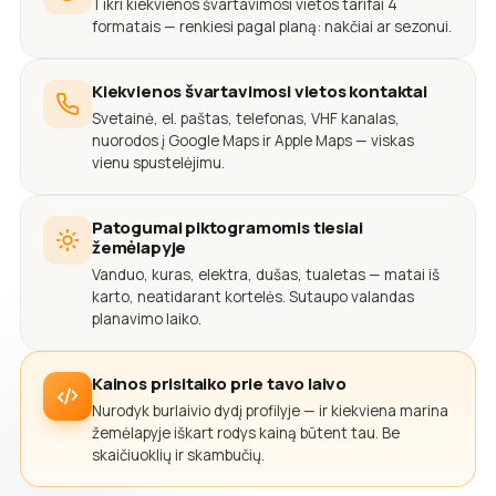
Tikri kiekvienos švartavimosi vietos tarifai 4
formatais — renkiesi pagal planą: nakčiai ar sezonui.
Kiekvienos švartavimosi vietos kontaktai
Svetainė, el. paštas, telefonas, VHF kanalas,
nuorodos į Google Maps ir Apple Maps — viskas
vienu spustelėjimu.
Patogumai piktogramomis tiesiai
žemėlapyje
Vanduo, kuras, elektra, dušas, tualetas — matai iš
karto, neatidarant kortelės. Sutaupo valandas
planavimo laiko.
Kainos prisitaiko prie tavo laivo
Nurodyk burlaivio dydį profilyje — ir kiekviena marina
žemėlapyje iškart rodys kainą būtent tau. Be
skaičiuoklių ir skambučių.