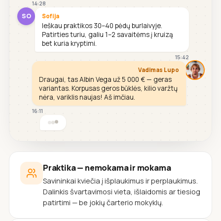
14:28
SO
Sofija
Ieškau praktikos 30–40 pėdų burlaivyje.
Patirties turiu, galiu 1–2 savaitėms į kruizą
bet kuria kryptimi.
15:42
Vadimas Lupo
Draugai, tas Albin Vega už 5 000 € — geras
variantas. Korpusas geros būklės, kilio varžtų
nėra, variklis naujas! Aš imčiau.
16:11
Praktika — nemokama ir mokama
Savininkai kviečia į išplaukimus ir perplaukimus.
Dalinkis švartavimosi vieta, išlaidomis ar tiesiog
patirtimi — be jokių čarterio mokyklų.