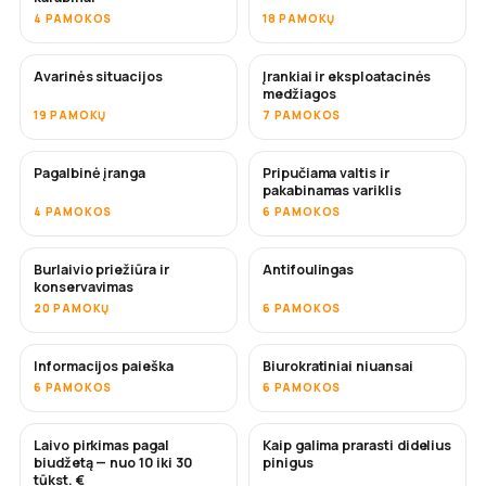
4 PAMOKOS
18 PAMOKŲ
Avarinės situacijos
Įrankiai ir eksploatacinės
medžiagos
19 PAMOKŲ
7 PAMOKOS
Pagalbinė įranga
Pripučiama valtis ir
pakabinamas variklis
4 PAMOKOS
6 PAMOKOS
Burlaivio priežiūra ir
Antifoulingas
NETRUKUS
konservavimas
20 PAMOKŲ
6 PAMOKOS
Informacijos paieška
Biurokratiniai niuansai
6 PAMOKOS
6 PAMOKOS
Laivo pirkimas pagal
Kaip galima prarasti didelius
NETRUKUS
NETRUKUS
biudžetą — nuo 10 iki 30
pinigus
tūkst. €