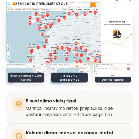
ŽEMĖLAPIS PRENUMERATOJE
Švartavimosi vietos
Patogumų
kortelė
piktogramos
Dienos kainos
5 sustojimo vietų tipai
Marinos, inkaravimo vietos, prieplaukos, dideli
uostai ir žvejybos uostai — filtruok pagal tipą.
Kainos: diena, mėnuo, sezonas, metai