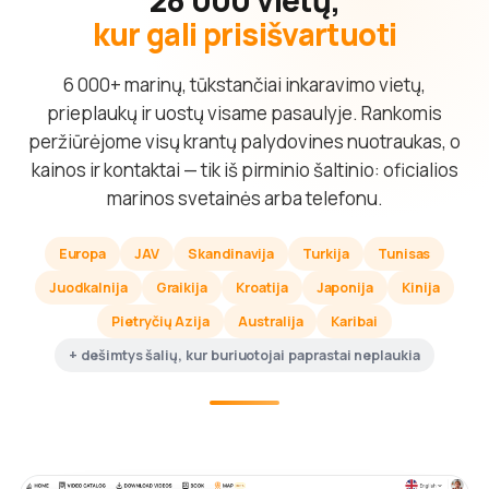
kur gali prisišvartuoti
6 000+ marinų, tūkstančiai inkaravimo vietų,
prieplaukų ir uostų visame pasaulyje. Rankomis
peržiūrėjome visų krantų palydovines nuotraukas, o
kainos ir kontaktai — tik iš pirminio šaltinio: oficialios
marinos svetainės arba telefonu.
Europa
JAV
Skandinavija
Turkija
Tunisas
Juodkalnija
Graikija
Kroatija
Japonija
Kinija
Pietryčių Azija
Australija
Karibai
+ dešimtys šalių, kur buriuotojai paprastai neplaukia