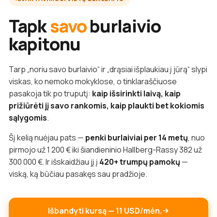
Tapk
savo
burlaivio
kapitonu
Tarp „noriu savo burlaivio“ ir „drąsiai išplaukiau į jūrą“ slypi
viskas, ko nemoko mokyklose, o tinklaraščiuose
pasakoja tik po truputį:
kaip išsirinkti laivą, kaip
prižiūrėti jį savo rankomis, kaip plaukti bet kokiomis
sąlygomis
.
Šį kelią nuėjau pats —
penki burlaiviai per 14 metų
, nuo
pirmojo už 1 200 € iki šiandieninio Hallberg-Rassy 382 už
300 000 €. Ir išskaidžiau jį į
420+ trumpų pamokų
—
viską, ką būčiau pasakęs sau pradžioje.
Išbandyti kursą — 11 USD/mėn.