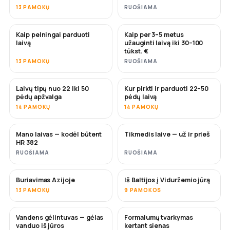
13 PAMOKŲ
RUOŠIAMA
Kaip pelningai parduoti
Kaip per 3–5 metus
NAUJA
NAUJA
laivą
užauginti laivą iki 30–100
tūkst. €
13 PAMOKŲ
RUOŠIAMA
Laivų tipų nuo 22 iki 50
Kur pirkti ir parduoti 22–50
NETRUKUS
NETRUKUS
pėdų apžvalga
pėdų laivą
14 PAMOKŲ
14 PAMOKŲ
Mano laivas — kodėl būtent
Tikmedis laive — už ir prieš
NETRUKUS
NETRUKUS
HR 382
RUOŠIAMA
RUOŠIAMA
Buriavimas Azijoje
Iš Baltijos į Viduržemio jūrą
NETRUKUS
NETRUKUS
13 PAMOKŲ
9 PAMOKOS
Vandens gėlintuvas — gėlas
Formalumų tvarkymas
NETRUKUS
vanduo iš jūros
kertant sienas