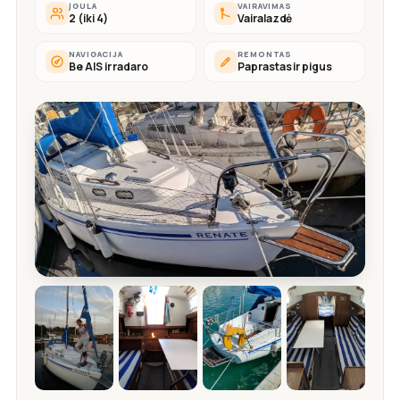
ĮGULA
VAIRAVIMAS
2 (iki 4)
Vairalazdė
NAVIGACIJA
REMONTAS
Be AIS ir radaro
Paprastas ir pigus