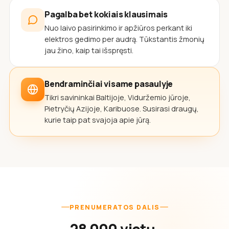
Pagalba bet kokiais klausimais
Nuo laivo pasirinkimo ir apžiūros perkant iki
elektros gedimo per audrą. Tūkstantis žmonių
jau žino, kaip tai išspręsti.
Bendraminčiai visame pasaulyje
Tikri savininkai Baltijoje, Viduržemio jūroje,
Pietryčių Azijoje, Karibuose. Susirasi draugų,
kurie taip pat svajoja apie jūrą.
PRENUMERATOS DALIS
28 000 vietų,