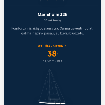
Marieholm 32E
36 m² burių
Komforto ir išlaidų pusiausvyra. Galima gyventi nuolat,
galima ir aplink pasaulį su kukliu biudžetu.
03 · ŠIANDIENINIS
38
′
11,62 m · 10 t