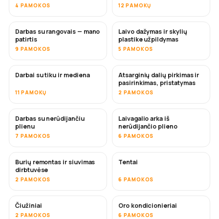
4 PAMOKOS
12 PAMOKŲ
Darbas su rangovais — mano
Laivo dažymas ir skylių
NETRUKUS
NETRUKUS
patirtis
plastike užpildymas
9 PAMOKOS
5 PAMOKOS
Darbai su tiku ir mediena
Atsarginių dalių pirkimas ir
NETRUKUS
pasirinkimas, pristatymas
11 PAMOKŲ
2 PAMOKOS
Darbas su nerūdijančiu
Laivagalio arka iš
NETRUKUS
plienu
nerūdijančio plieno
7 PAMOKOS
6 PAMOKOS
Burių remontas ir siuvimas
Tentai
NETRUKUS
dirbtuvėse
2 PAMOKOS
6 PAMOKOS
Čiužiniai
Oro kondicionieriai
NETRUKUS
2 PAMOKOS
6 PAMOKOS