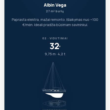
Albin Vega
27 m² burių
Paprasta elektra, mažai remonto. Išlaikymas nuo ~100
€/mėn. Ideali pradžia būsimam savininkui.
02 · VIDUTINIAI
32
′
9,75 m · 4,2 t