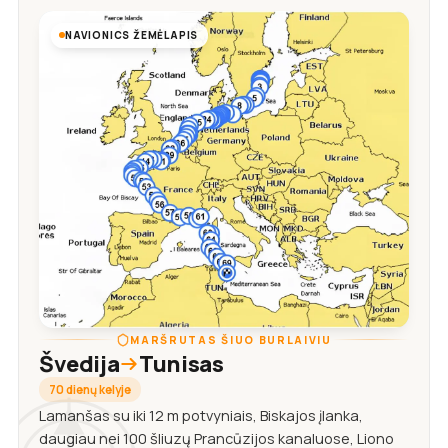
NAVIONICS ŽEMĖLAPIS
MARŠRUTAS ŠIUO BURLAIVIU
Švedija
Tunisas
70 dienų kelyje
Lamanšas su iki 12 m potvyniais, Biskajos įlanka,
daugiau nei 100 šliuzų Prancūzijos kanaluose, Liono