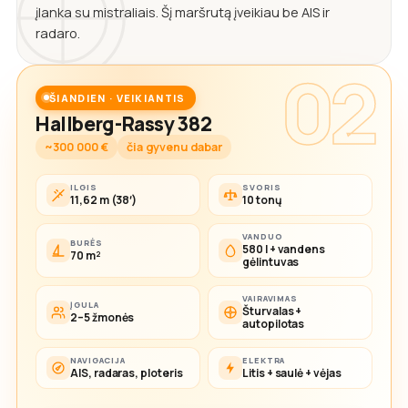
įlanka su mistraliais. Šį maršrutą įveikiau be AIS ir
radaro.
02
ŠIANDIEN · VEIKIANTIS
Hallberg-Rassy 382
~300 000 €
čia gyvenu dabar
ILGIS
SVORIS
11,62 m (38′)
10 tonų
VANDUO
BURĖS
580 l + vandens
70 m²
gėlintuvas
VAIRAVIMAS
ĮGULA
Šturvalas +
2–5 žmonės
autopilotas
NAVIGACIJA
ELEKTRA
AIS, radaras, ploteris
Litis + saulė + vėjas