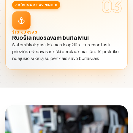
03
BŪSIMAM SAVININKUI
ŠIS KURSAS
Ruošia nuosavam burlaiviui
Sistemiškai: pasirinkimas ir apžiūra → remontas ir
priežiūra → savarankiški perplaukimai jūra. Iš praktiko,
nuėjusio šį kelią su penkiais savo burlaiviais.