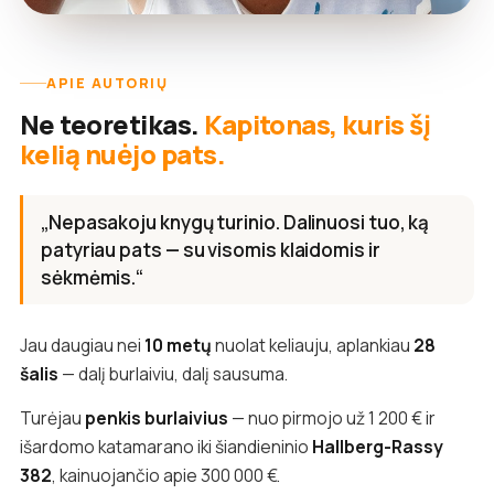
APIE AUTORIŲ
Ne teoretikas.
Kapitonas, kuris šį
kelią nuėjo pats.
„Nepasakoju knygų turinio. Dalinuosi tuo, ką
patyriau pats — su visomis klaidomis ir
sėkmėmis.“
Jau daugiau nei
10 metų
nuolat keliauju, aplankiau
28
šalis
— dalį burlaiviu, dalį sausuma.
Turėjau
penkis burlaivius
— nuo pirmojo už 1 200 € ir
išardomo katamarano iki šiandieninio
Hallberg-Rassy
382
, kainuojančio apie 300 000 €.