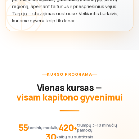
regioną, apeinant taifūnus ir priešpriešinius vėjus.
Tarp jų — stovėjimas uostuose. Veikiantis burlaivis,
kuriame gyvenu kaip tik dabar.
KURSO PROGRAMA
Vienas kursas —
visam kapitono gyvenimui
55
420
trumpų 3–10 minučių
+
teminių modulių
pamokų
30
kalbų su subtitrais