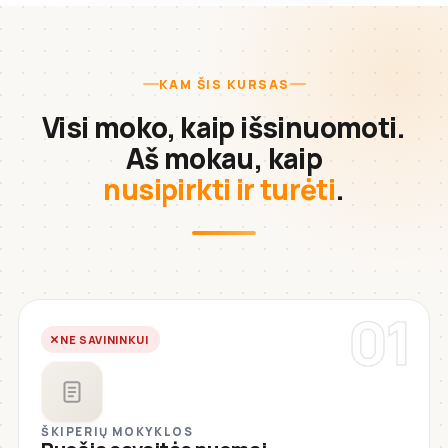
KAM ŠIS KURSAS
Visi moko, kaip išsinuomoti.
Aš mokau, kaip
nusipirkti ir turėti
.
01
NE SAVININKUI
ŠKIPERIŲ MOKYKLOS