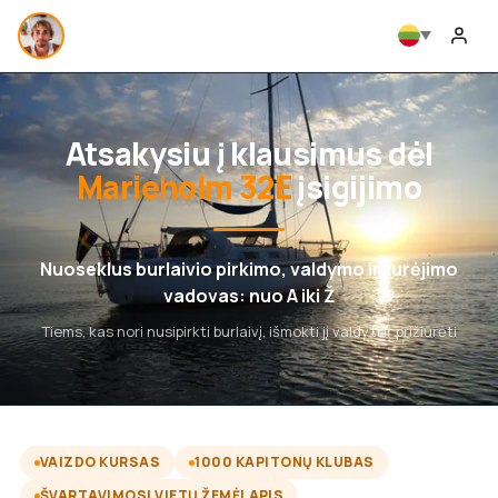
Atsakysiu į klausimus dėl
Marieholm 32E
įsigijimo
Nuoseklus burlaivio pirkimo, valdymo ir turėjimo
vadovas: nuo A iki Ž
Tiems, kas nori nusipirkti burlaivį, išmokti jį valdyti ir prižiūrėti
VAIZDO KURSAS
1000 KAPITONŲ KLUBAS
ŠVARTAVIMOSI VIETŲ ŽEMĖLAPIS