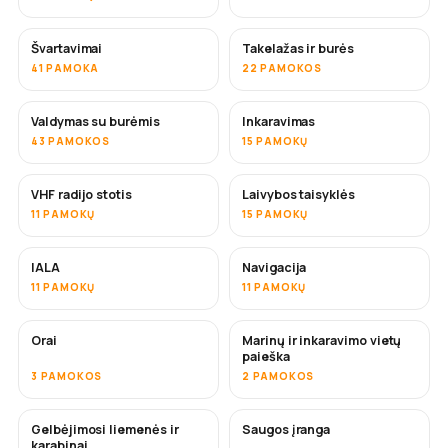
Švartavimai
Takelažas ir burės
41 PAMOKA
22 PAMOKOS
Valdymas su burėmis
Inkaravimas
43 PAMOKOS
15 PAMOKŲ
VHF radijo stotis
Laivybos taisyklės
11 PAMOKŲ
15 PAMOKŲ
IALA
Navigacija
11 PAMOKŲ
11 PAMOKŲ
Orai
Marinų ir inkaravimo vietų
paieška
3 PAMOKOS
2 PAMOKOS
Gelbėjimosi liemenės ir
Saugos įranga
karabinai