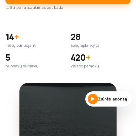
Stripe · atšaukimas bet kada
14
+
28
metų buriuojant
šalių aplankyta
5
420
+
nuosavų burlaivių
vaizdo pamokų
Žiūrėti anonsą