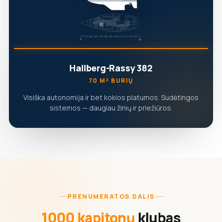
Hallberg-Rassy 382
70 M² BURIŲ
Visiška autonomija ir bet kokios platumos. Sudėtingos
sistemos — daugiau žinių ir priežiūros.
PRENUMERATOS DALIS
1000 kapitonų
klubas