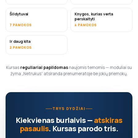
Šildytuvai
Knygos, kurias verta
NETRUKUS
NETRUKUS
perskaityti
7 PAMOKOS
4 PAMOKOS
Ir daug kita
NETRUKUS
2 PAMOKOS
Kursas
reguliariai papildomas
naujomis temomis — moduliai su
žyma „Netrukus“ atsiranda prenumeratoje be jokių priemokų.
TRYS DYDŽIAI
Kiekvienas burlaivis —
atskiras
pasaulis
. Kursas parodo tris.