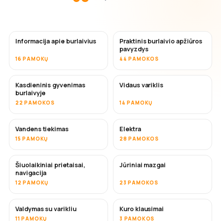
Informacija apie burlaivius
Praktinis burlaivio apžiūros
pavyzdys
16 PAMOKŲ
44 PAMOKOS
Kasdieninis gyvenimas
Vidaus variklis
burlaivyje
22 PAMOKOS
14 PAMOKŲ
Vandens tiekimas
Elektra
15 PAMOKŲ
28 PAMOKOS
Šiuolaikiniai prietaisai,
Jūriniai mazgai
navigacija
12 PAMOKŲ
23 PAMOKOS
Valdymas su varikliu
Kuro klausimai
11 PAMOKŲ
3 PAMOKOS