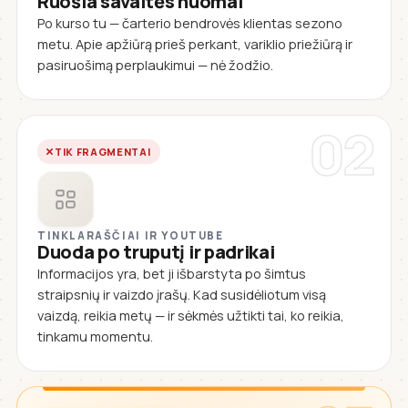
Ruošia savaitės nuomai
Po kurso tu — čarterio bendrovės klientas sezono
metu. Apie apžiūrą prieš perkant, variklio priežiūrą ir
pasiruošimą perplaukimui — nė žodžio.
02
TIK FRAGMENTAI
TINKLARAŠČIAI IR YOUTUBE
Duoda po truputį ir padrikai
Informacijos yra, bet ji išbarstyta po šimtus
straipsnių ir vaizdo įrašų. Kad susidėliotum visą
vaizdą, reikia metų — ir sėkmės užtikti tai, ko reikia,
tinkamu momentu.