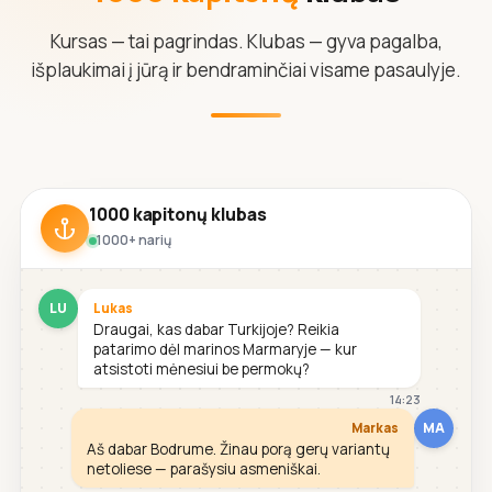
Kursas — tai pagrindas. Klubas — gyva pagalba,
išplaukimai į jūrą ir bendraminčiai visame pasaulyje.
1000 kapitonų klubas
1000+ narių
LU
Lukas
Draugai, kas dabar Turkijoje? Reikia
patarimo dėl marinos Marmaryje — kur
atsistoti mėnesiui be permokų?
14:23
MA
Markas
Aš dabar Bodrume. Žinau porą gerų variantų
netoliese — parašysiu asmeniškai.