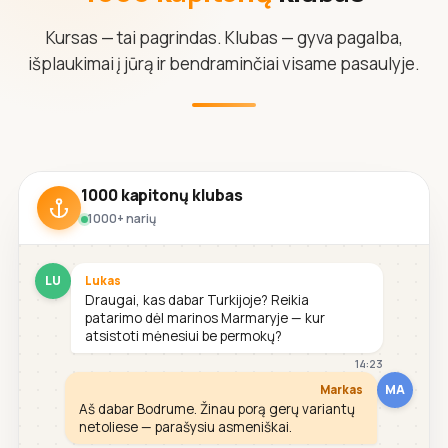
Kursas — tai pagrindas. Klubas — gyva pagalba,
išplaukimai į jūrą ir bendraminčiai visame pasaulyje.
1000 kapitonų klubas
1000+ narių
LU
Lukas
Draugai, kas dabar Turkijoje? Reikia
patarimo dėl marinos Marmaryje — kur
atsistoti mėnesiui be permokų?
14:23
MA
Markas
Aš dabar Bodrume. Žinau porą gerų variantų
netoliese — parašysiu asmeniškai.