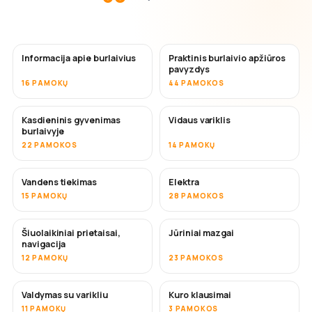
Informacija apie burlaivius
Praktinis burlaivio apžiūros
pavyzdys
16 PAMOKŲ
44 PAMOKOS
Kasdieninis gyvenimas
Vidaus variklis
burlaivyje
22 PAMOKOS
14 PAMOKŲ
Vandens tiekimas
Elektra
15 PAMOKŲ
28 PAMOKOS
Šiuolaikiniai prietaisai,
Jūriniai mazgai
navigacija
12 PAMOKŲ
23 PAMOKOS
Valdymas su varikliu
Kuro klausimai
11 PAMOKŲ
3 PAMOKOS