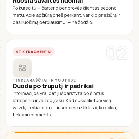
Ruošia savaitės nuomai
Po kurso tu — čarterio bendrovės klientas sezono
metu. Apie apžiūrą prieš perkant, variklio priežiūrą ir
pasiruošimą perplaukimui — nė žodžio.
02
TIK FRAGMENTAI
TINKLARAŠČIAI IR YOUTUBE
Duoda po truputį ir padrikai
Informacijos yra, bet ji išbarstyta po šimtus
straipsnių ir vaizdo įrašų. Kad susidėliotum visą
vaizdą, reikia metų — ir sėkmės užtikti tai, ko reikia,
tinkamu momentu.