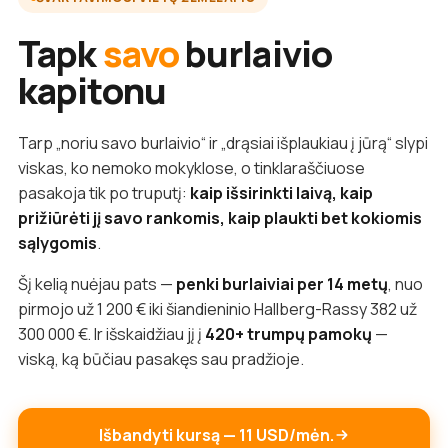
Tapk
savo
burlaivio
kapitonu
Tarp „noriu savo burlaivio“ ir „drąsiai išplaukiau į jūrą“ slypi
viskas, ko nemoko mokyklose, o tinklaraščiuose
pasakoja tik po truputį:
kaip išsirinkti laivą, kaip
prižiūrėti jį savo rankomis, kaip plaukti bet kokiomis
sąlygomis
.
Šį kelią nuėjau pats —
penki burlaiviai per 14 metų
, nuo
pirmojo už 1 200 € iki šiandieninio Hallberg-Rassy 382 už
300 000 €. Ir išskaidžiau jį į
420+ trumpų pamokų
—
viską, ką būčiau pasakęs sau pradžioje.
Išbandyti kursą — 11 USD/mėn.