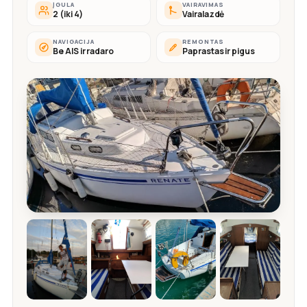
ĮGULA
VAIRAVIMAS
2 (iki 4)
Vairalazdė
NAVIGACIJA
REMONTAS
Be AIS ir radaro
Paprastas ir pigus