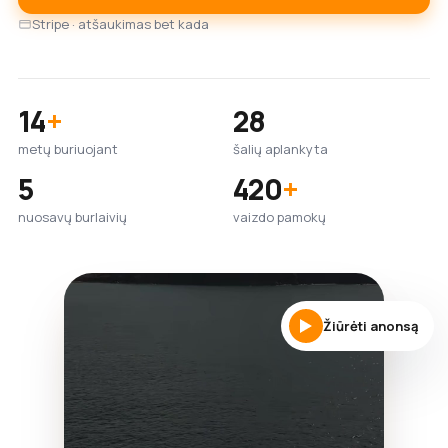
Stripe · atšaukimas bet kada
14
+
28
metų buriuojant
šalių aplankyta
5
420
+
nuosavų burlaivių
vaizdo pamokų
Žiūrėti anonsą