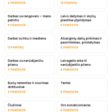
4 PAMOKOS
12 PAMOKŲ
Darbas su rangovais — mano
Laivo dažymas ir skylių
NETRUKUS
NETRUKUS
patirtis
plastike užpildymas
9 PAMOKOS
5 PAMOKOS
Darbai su tiku ir mediena
Atsarginių dalių pirkimas ir
NETRUKUS
pasirinkimas, pristatymas
11 PAMOKŲ
2 PAMOKOS
Darbas su nerūdijančiu
Laivagalio arka iš
NETRUKUS
plienu
nerūdijančio plieno
7 PAMOKOS
6 PAMOKOS
Burių remontas ir siuvimas
Tentai
NETRUKUS
dirbtuvėse
2 PAMOKOS
6 PAMOKOS
Čiužiniai
Oro kondicionieriai
NETRUKUS
2 PAMOKOS
6 PAMOKOS