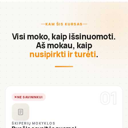
KAM ŠIS KURSAS
Visi moko, kaip išsinuomoti.
Aš mokau, kaip
nusipirkti ir turėti
.
01
NE SAVININKUI
ŠKIPERIŲ MOKYKLOS