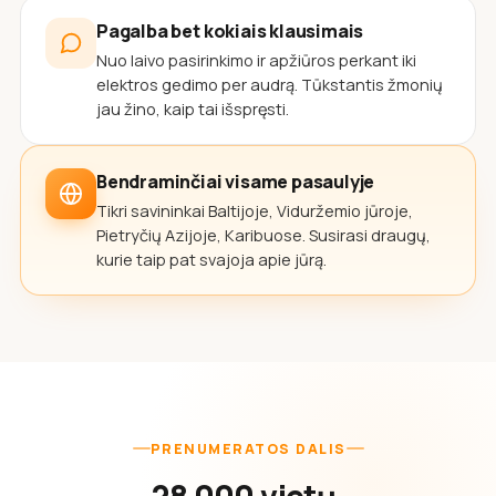
Pagalba bet kokiais klausimais
Nuo laivo pasirinkimo ir apžiūros perkant iki
elektros gedimo per audrą. Tūkstantis žmonių
jau žino, kaip tai išspręsti.
Bendraminčiai visame pasaulyje
Tikri savininkai Baltijoje, Viduržemio jūroje,
Pietryčių Azijoje, Karibuose. Susirasi draugų,
kurie taip pat svajoja apie jūrą.
PRENUMERATOS DALIS
28 000 vietų,