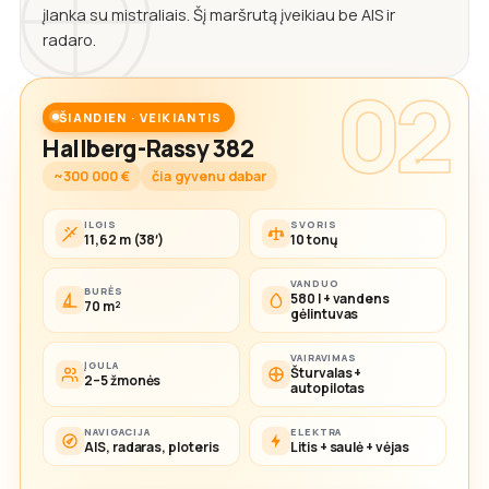
įlanka su mistraliais. Šį maršrutą įveikiau be AIS ir
radaro.
02
ŠIANDIEN · VEIKIANTIS
Hallberg-Rassy 382
~300 000 €
čia gyvenu dabar
ILGIS
SVORIS
11,62 m (38′)
10 tonų
VANDUO
BURĖS
580 l + vandens
70 m²
gėlintuvas
VAIRAVIMAS
ĮGULA
Šturvalas +
2–5 žmonės
autopilotas
NAVIGACIJA
ELEKTRA
AIS, radaras, ploteris
Litis + saulė + vėjas