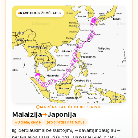
NAVIONICS ŽEMĖLAPIS
MARŠRUTAS ŠIUO BURLAIVIU
Malaizija
Japonija
40 dienų kelyje
pro piratus ir taifūnus
Ilgi perplaukimai be sustojimų — savaitę ir daugiau —
per Malakos sąsiaurį (judriausią pasaulyje), piratų