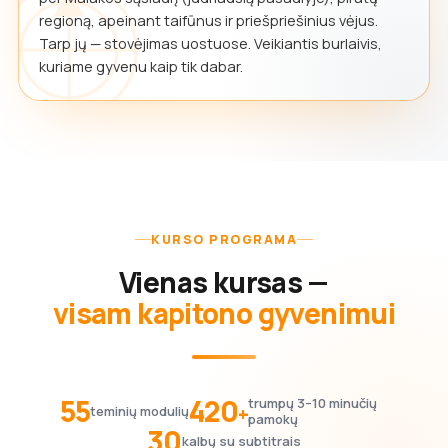
regioną, apeinant taifūnus ir priešpriešinius vėjus.
Tarp jų — stovėjimas uostuose. Veikiantis burlaivis,
kuriame gyvenu kaip tik dabar.
KURSO PROGRAMA
Vienas kursas —
visam kapitono gyvenimui
55
420
trumpų 3–10 minučių
+
teminių modulių
pamokų
30
kalbų su subtitrais