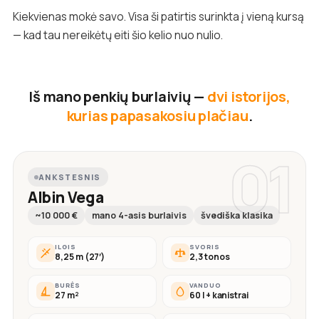
Kiekvienas mokė savo. Visa ši patirtis surinkta į vieną kursą
— kad tau nereikėtų eiti šio kelio nuo nulio.
Iš mano penkių burlaivių —
dvi istorijos,
kurias papasakosiu plačiau
.
01
ANKSTESNIS
Albin Vega
~10 000 €
mano 4-asis burlaivis
švediška klasika
ILGIS
SVORIS
8,25 m (27′)
2,3 tonos
BURĖS
VANDUO
27 m²
60 l + kanistrai