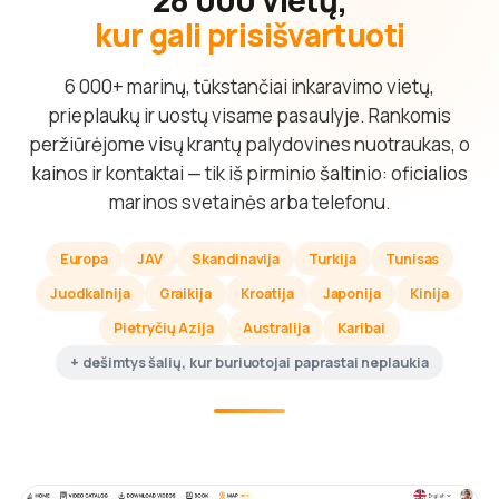
kur gali prisišvartuoti
6 000+ marinų, tūkstančiai inkaravimo vietų,
prieplaukų ir uostų visame pasaulyje. Rankomis
peržiūrėjome visų krantų palydovines nuotraukas, o
kainos ir kontaktai — tik iš pirminio šaltinio: oficialios
marinos svetainės arba telefonu.
Europa
JAV
Skandinavija
Turkija
Tunisas
Juodkalnija
Graikija
Kroatija
Japonija
Kinija
Pietryčių Azija
Australija
Karibai
+ dešimtys šalių, kur buriuotojai paprastai neplaukia