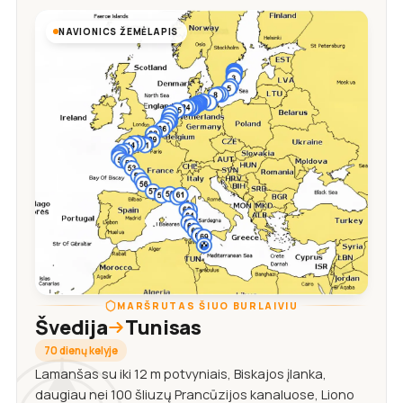
NAVIONICS ŽEMĖLAPIS
MARŠRUTAS ŠIUO BURLAIVIU
Švedija
Tunisas
70 dienų kelyje
Lamanšas su iki 12 m potvyniais, Biskajos įlanka,
daugiau nei 100 šliuzų Prancūzijos kanaluose, Liono