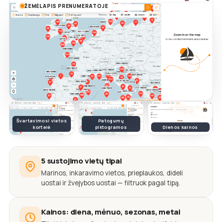
ŽEMĖLAPIS PRENUMERATOJE
Švartavimosi vietos
Patogumų
kortelė
piktogramos
Dienos kainos
5 sustojimo vietų tipai
Marinos, inkaravimo vietos, prieplaukos, dideli
uostai ir žvejybos uostai — filtruok pagal tipą.
Kainos: diena, mėnuo, sezonas, metai