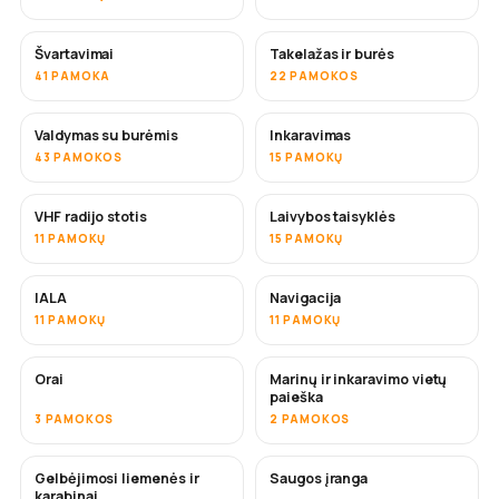
Švartavimai
Takelažas ir burės
41 PAMOKA
22 PAMOKOS
Valdymas su burėmis
Inkaravimas
43 PAMOKOS
15 PAMOKŲ
VHF radijo stotis
Laivybos taisyklės
11 PAMOKŲ
15 PAMOKŲ
IALA
Navigacija
11 PAMOKŲ
11 PAMOKŲ
Orai
Marinų ir inkaravimo vietų
paieška
3 PAMOKOS
2 PAMOKOS
Gelbėjimosi liemenės ir
Saugos įranga
karabinai