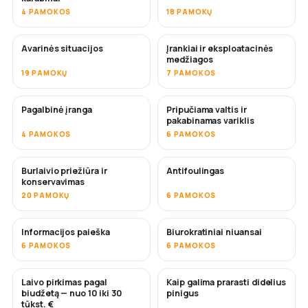
4 PAMOKOS
18 PAMOKŲ
Avarinės situacijos
Įrankiai ir eksploatacinės
medžiagos
19 PAMOKŲ
7 PAMOKOS
Pagalbinė įranga
Pripučiama valtis ir
pakabinamas variklis
4 PAMOKOS
6 PAMOKOS
Burlaivio priežiūra ir
Antifoulingas
NETRUKUS
konservavimas
20 PAMOKŲ
6 PAMOKOS
Informacijos paieška
Biurokratiniai niuansai
6 PAMOKOS
6 PAMOKOS
Laivo pirkimas pagal
Kaip galima prarasti didelius
NETRUKUS
NETRUKUS
biudžetą — nuo 10 iki 30
pinigus
tūkst. €