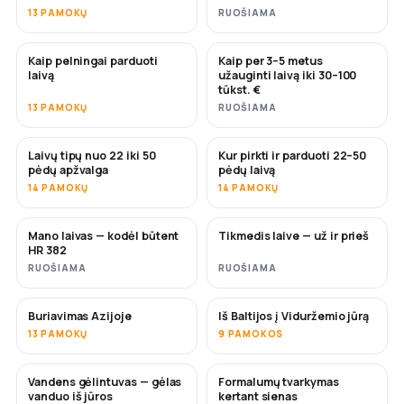
13 PAMOKŲ
RUOŠIAMA
Kaip pelningai parduoti
Kaip per 3–5 metus
NAUJA
NAUJA
laivą
užauginti laivą iki 30–100
tūkst. €
13 PAMOKŲ
RUOŠIAMA
Laivų tipų nuo 22 iki 50
Kur pirkti ir parduoti 22–50
NETRUKUS
NETRUKUS
pėdų apžvalga
pėdų laivą
14 PAMOKŲ
14 PAMOKŲ
Mano laivas — kodėl būtent
Tikmedis laive — už ir prieš
NETRUKUS
NETRUKUS
HR 382
RUOŠIAMA
RUOŠIAMA
Buriavimas Azijoje
Iš Baltijos į Viduržemio jūrą
NETRUKUS
NETRUKUS
13 PAMOKŲ
9 PAMOKOS
Vandens gėlintuvas — gėlas
Formalumų tvarkymas
NETRUKUS
vanduo iš jūros
kertant sienas