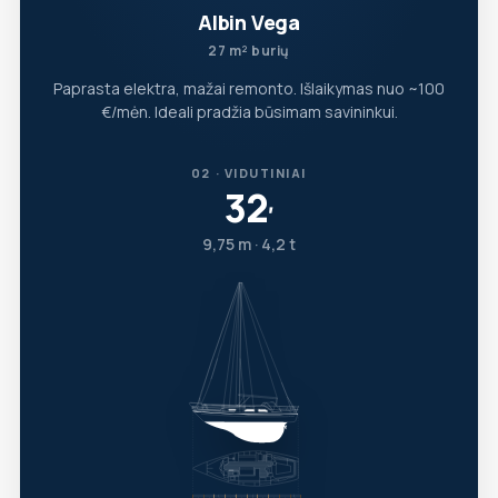
Albin Vega
27 m² burių
Paprasta elektra, mažai remonto. Išlaikymas nuo ~100
€/mėn. Ideali pradžia būsimam savininkui.
02 · VIDUTINIAI
32
′
9,75 m · 4,2 t