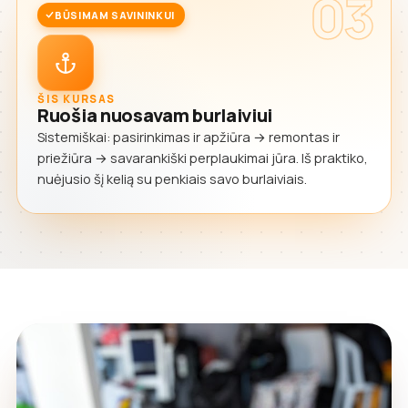
03
BŪSIMAM SAVININKUI
ŠIS KURSAS
Ruošia nuosavam burlaiviui
Sistemiškai: pasirinkimas ir apžiūra → remontas ir
priežiūra → savarankiški perplaukimai jūra. Iš praktiko,
nuėjusio šį kelią su penkiais savo burlaiviais.