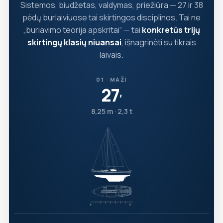
Sistemos, biudžetas, valdymas, priežiūra — 27 ir 38
pėdų burlaiviuose tai skirtingos disciplinos. Tai ne
„buriavimo teorija apskritai“ — tai
konkretūs trijų
skirtingų klasių niuansai
, išnagrinėti su tikrais
laivais.
01 · MAŽI
27
′
8,25 m · 2,3 t