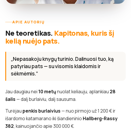
APIE AUTORIŲ
Ne teoretikas.
Kapitonas, kuris šį
kelią nuėjo pats.
„Nepasakoju knygų turinio. Dalinuosi tuo, ką
patyriau pats — su visomis klaidomis ir
sėkmėmis.“
Jau daugiau nei
10 metų
nuolat keliauju, aplankiau
28
šalis
— dalį burlaiviu, dalį sausuma.
Turėjau
penkis burlaivius
— nuo pirmojo už 1 200 € ir
išardomo katamarano iki šiandieninio
Hallberg-Rassy
382
, kainuojančio apie 300 000 €.