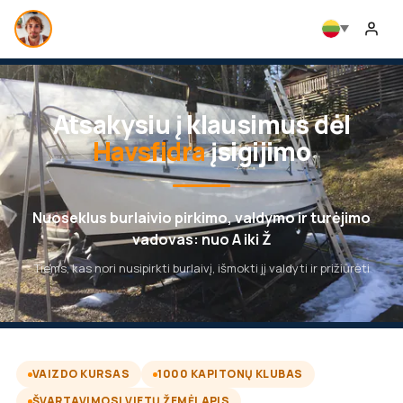
Atsakysiu į klausimus dėl
Havsfidra
įsigijimo
Nuoseklus burlaivio pirkimo, valdymo ir turėjimo
vadovas: nuo A iki Ž
Tiems, kas nori nusipirkti burlaivį, išmokti jį valdyti ir prižiūrėti
VAIZDO KURSAS
1000 KAPITONŲ KLUBAS
ŠVARTAVIMOSI VIETŲ ŽEMĖLAPIS