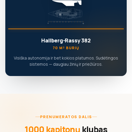
Hallberg-Rassy 382
70 M² BURIŲ
Visiška autonomija ir bet kokios platumos. Sudėtingos
sistemos — daugiau žinių ir priežiūros.
PRENUMERATOS DALIS
1000 kapitonų
klubas