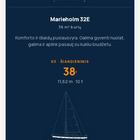
Marieholm 32E
36 m² burių
Komforto ir išlaidų pusiausvyra. Galima gyventi nuolat,
galima ir aplink pasaulį su kukliu biudžetu.
03 · ŠIANDIENINIS
38
′
11,62 m · 10 t