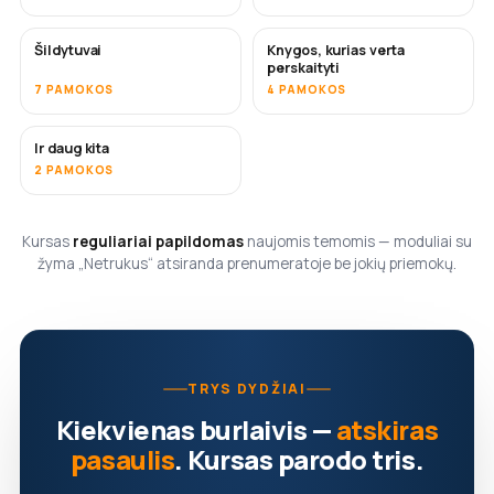
Šildytuvai
Knygos, kurias verta
NETRUKUS
NETRUKUS
perskaityti
7 PAMOKOS
4 PAMOKOS
Ir daug kita
NETRUKUS
2 PAMOKOS
Kursas
reguliariai papildomas
naujomis temomis — moduliai su
žyma „Netrukus“ atsiranda prenumeratoje be jokių priemokų.
TRYS DYDŽIAI
Kiekvienas burlaivis —
atskiras
pasaulis
. Kursas parodo tris.