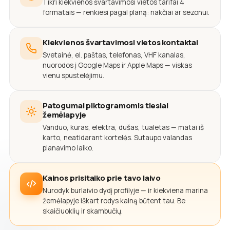
Tikri kiekvienos švartavimosi vietos tarifai 4
formatais — renkiesi pagal planą: nakčiai ar sezonui.
Kiekvienos švartavimosi vietos kontaktai
Svetainė, el. paštas, telefonas, VHF kanalas,
nuorodos į Google Maps ir Apple Maps — viskas
vienu spustelėjimu.
Patogumai piktogramomis tiesiai
žemėlapyje
Vanduo, kuras, elektra, dušas, tualetas — matai iš
karto, neatidarant kortelės. Sutaupo valandas
planavimo laiko.
Kainos prisitaiko prie tavo laivo
Nurodyk burlaivio dydį profilyje — ir kiekviena marina
žemėlapyje iškart rodys kainą būtent tau. Be
skaičiuoklių ir skambučių.