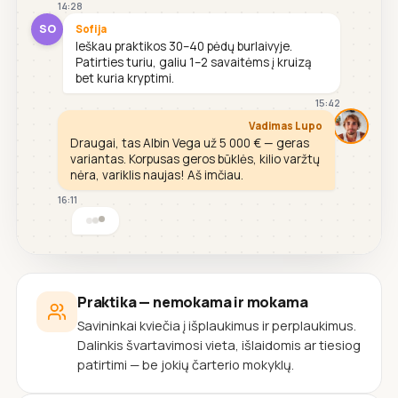
14:28
SO
Sofija
Ieškau praktikos 30–40 pėdų burlaivyje.
Patirties turiu, galiu 1–2 savaitėms į kruizą
bet kuria kryptimi.
15:42
Vadimas Lupo
Draugai, tas Albin Vega už 5 000 € — geras
variantas. Korpusas geros būklės, kilio varžtų
nėra, variklis naujas! Aš imčiau.
16:11
Praktika — nemokama ir mokama
Savininkai kviečia į išplaukimus ir perplaukimus.
Dalinkis švartavimosi vieta, išlaidomis ar tiesiog
patirtimi — be jokių čarterio mokyklų.