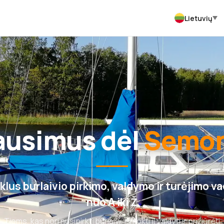
Lietuvių
lausimus dėl
Semon
lus burlaivio pirkimo, valdymo ir turėjimo v
nuo A iki Ž
Tiems, kas nori nusipirkti burlaivį, išmokti jį valdyti ir prižiūrėti