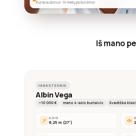
Kurso autorius · 14 metų po burėmis
Iš mano pe
ANKSTESNIS
Albin Vega
~10 000 €
mano 4-asis burlaivis
švediška klas
ILGIS
8,25 m (27′)
2