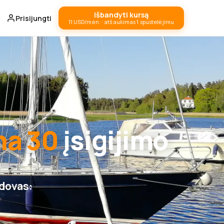
Išbandyti kursą
Prisijungti
11 USD/mėn. · atšaukimas 1 spustelėjimu
a 30
įsigijimo
adovas: