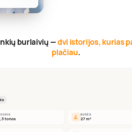
nkių burlaivių —
dvi istorijos, kurias
plačiau
.
ika
SVORIS
BURĖS
,3 tonos
27 m²