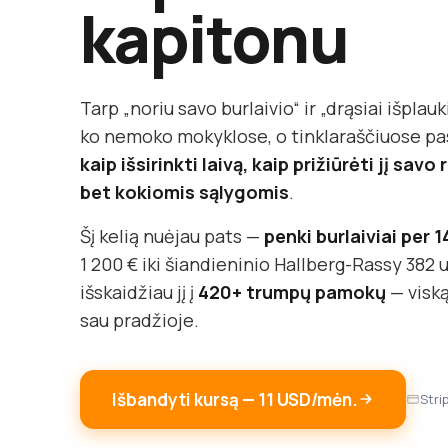
kapitonu
Tarp „noriu savo burlaivio“ ir „drąsiai išplauki
ko nemoko mokyklose, o tinklaraščiuose pasa
kaip išsirinkti laivą, kaip prižiūrėti jį sav
bet kokiomis sąlygomis
.
Šį kelią nuėjau pats —
penki burlaiviai per 
1 200 € iki šiandieninio Hallberg-Rassy 382 u
išskaidžiau jį į
420+ trumpų pamokų
— viską
sau pradžioje.
Išbandyti kursą — 11 USD/mėn.
Stri