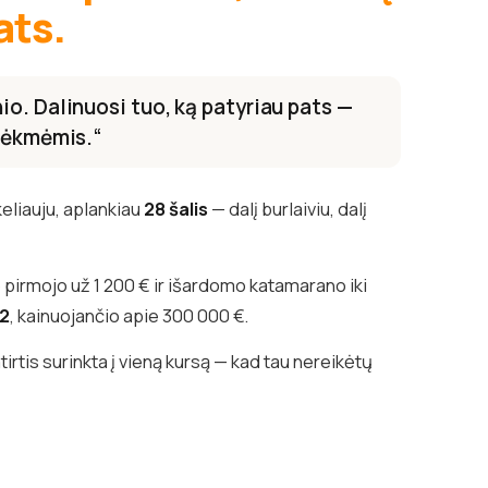
ats.
o. Dalinuosi tuo, ką patyriau pats —
 sėkmėmis.“
keliauju, aplankiau
28 šalis
— dalį burlaiviu, dalį
pirmojo už 1 200 € ir išardomo katamarano iki
82
, kainuojančio apie 300 000 €.
irtis surinkta į vieną kursą — kad tau nereikėtų