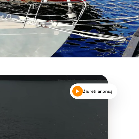
Žiūrėti anonsą