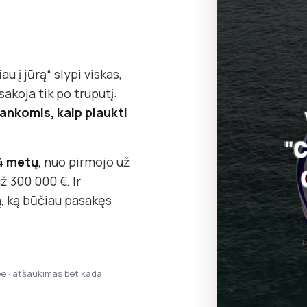
au į jūrą“ slypi viskas,
koja tik po truputį:
o rankomis, kaip plaukti
14 metų
, nuo pirmojo už
ž 300 000 €. Ir
, ką būčiau pasakęs
pe · atšaukimas bet kada