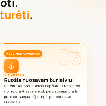
oti.
 turėti
.
03
BŪSIMAM SAVININKUI
ŠIS KURSAS
Ruošia nuosavam burlaiviui
Sistemiškai: pasirinkimas ir apžiūra → remontas
ir priežiūra → savarankiški perplaukimai jūra. Iš
praktiko, nuėjusio šį kelią su penkiais savo
burlaiviais.