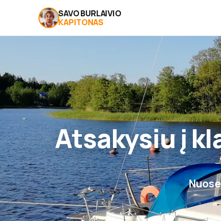
SAVO BURLAIVIO
KAPITONAS
Atsakysiu į k
Nuosek