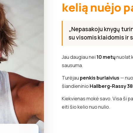
kelią nuėjo p
„Nepasakoju knygų turini
su visomis klaidomis ir
Jau daugiau nei
10 metų
nuolat 
sausuma.
Turėjau
penkis burlaivius
— nuo 
šiandieninio
Hallberg-Rassy 3
Kiekvienas mokė savo. Visa ši pat
eiti šio kelio nuo nulio.