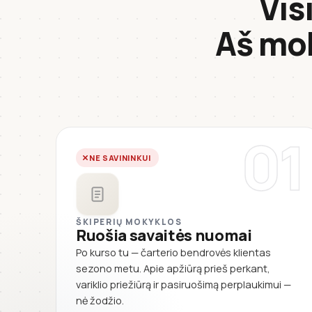
Vis
Aš mo
01
NE SAVININKUI
ŠKIPERIŲ MOKYKLOS
Ruošia savaitės nuomai
Po kurso tu — čarterio bendrovės klientas
sezono metu. Apie apžiūrą prieš perkant,
variklio priežiūrą ir pasiruošimą perplaukimui —
nė žodžio.