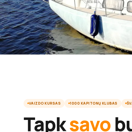
VAIZDO KURSAS
1000 KAPITONŲ KLUBAS
ŠV
Tapk
savo
bu