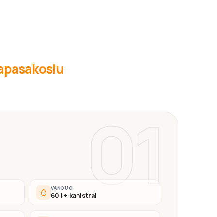
 papasakosiu
01
VANDUO
60 l + kanistrai