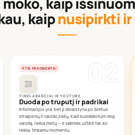
i moko, kaip išsinuom
kau, kaip
nusipirkti ir
02
TIK FRAGMENTAI
TINKLARAŠČIAI IR YOUTUBE
Duoda po truputį ir padrikai
Informacijos yra, bet ji išbarstyta po šimtus
straipsnių ir vaizdo įrašų. Kad susidėliotum visą
vaizdą, reikia metų — ir sėkmės užtikti tai, ko
reikia, tinkamu momentu.