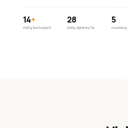
14
+
28
5
metų buriuojant
šalių aplankyta
nuosavų b