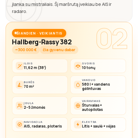
įlanka su mistraliais. Šį maršrutą įveikiau be AIS ir
radaro.
02
ŠIANDIEN · VEIKIANTIS
Hallberg-Rassy 382
~300 000 €
čia gyvenu dabar
ILGIS
SVORIS
11,62 m (38′)
10 tonų
VANDUO
BURĖS
580 l + vandens
70 m²
gėlintuvas
VAIRAVIMAS
ĮGULA
Šturvalas +
2–5 žmonės
autopilotas
NAVIGACIJA
ELEKTRA
AIS, radaras, ploteris
Litis + saulė + vėjas