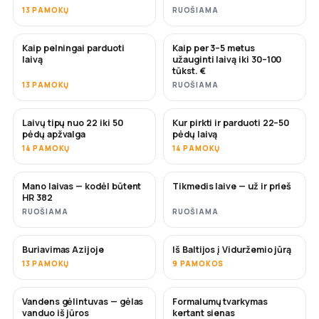
13 PAMOKŲ
RUOŠIAMA
Kaip pelningai parduoti
Kaip per 3–5 metus
NAUJA
NAUJA
laivą
užauginti laivą iki 30–100
tūkst. €
13 PAMOKŲ
RUOŠIAMA
Laivų tipų nuo 22 iki 50
Kur pirkti ir parduoti 22–50
NETRUKUS
NETRUKUS
pėdų apžvalga
pėdų laivą
14 PAMOKŲ
14 PAMOKŲ
Mano laivas — kodėl būtent
Tikmedis laive — už ir prieš
NETRUKUS
NETRUKUS
HR 382
RUOŠIAMA
RUOŠIAMA
Buriavimas Azijoje
Iš Baltijos į Viduržemio jūrą
NETRUKUS
NETRUKUS
13 PAMOKŲ
9 PAMOKOS
Vandens gėlintuvas — gėlas
Formalumų tvarkymas
NETRUKUS
vanduo iš jūros
kertant sienas