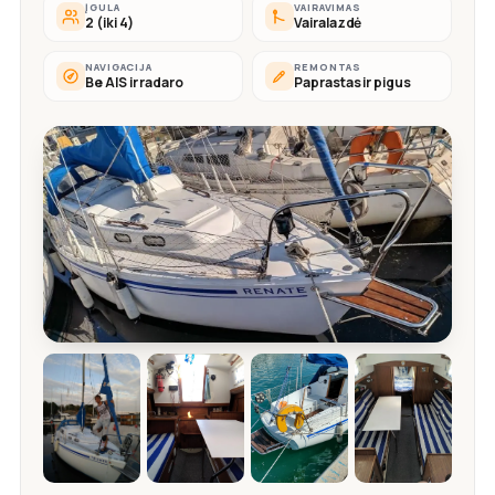
ĮGULA
VAIRAVIMAS
2 (iki 4)
Vairalazdė
NAVIGACIJA
REMONTAS
Be AIS ir radaro
Paprastas ir pigus