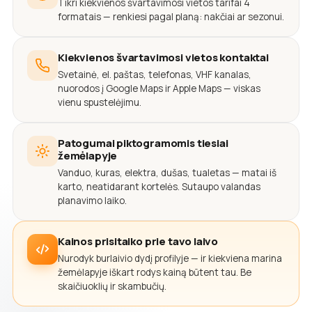
Tikri kiekvienos švartavimosi vietos tarifai 4
formatais — renkiesi pagal planą: nakčiai ar sezonui.
Kiekvienos švartavimosi vietos kontaktai
Svetainė, el. paštas, telefonas, VHF kanalas,
nuorodos į Google Maps ir Apple Maps — viskas
vienu spustelėjimu.
Patogumai piktogramomis tiesiai
žemėlapyje
Vanduo, kuras, elektra, dušas, tualetas — matai iš
karto, neatidarant kortelės. Sutaupo valandas
planavimo laiko.
Kainos prisitaiko prie tavo laivo
Nurodyk burlaivio dydį profilyje — ir kiekviena marina
žemėlapyje iškart rodys kainą būtent tau. Be
skaičiuoklių ir skambučių.