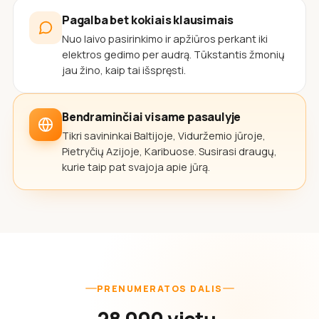
Pagalba bet kokiais klausimais
Nuo laivo pasirinkimo ir apžiūros perkant iki
elektros gedimo per audrą. Tūkstantis žmonių
jau žino, kaip tai išspręsti.
Bendraminčiai visame pasaulyje
Tikri savininkai Baltijoje, Viduržemio jūroje,
Pietryčių Azijoje, Karibuose. Susirasi draugų,
kurie taip pat svajoja apie jūrą.
PRENUMERATOS DALIS
28 000 vietų,