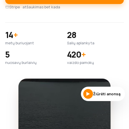
Stripe · atšaukimas bet kada
14
+
28
metų buriuojant
šalių aplankyta
5
420
+
nuosavų burlaivių
vaizdo pamokų
Žiūrėti anonsą