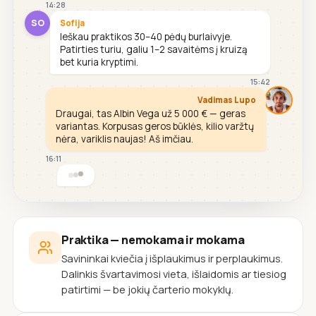
14:28
SO
Sofija
Ieškau praktikos 30–40 pėdų burlaivyje.
Patirties turiu, galiu 1–2 savaitėms į kruizą
bet kuria kryptimi.
15:42
Vadimas Lupo
Draugai, tas Albin Vega už 5 000 € — geras
variantas. Korpusas geros būklės, kilio varžtų
nėra, variklis naujas! Aš imčiau.
16:11
Praktika — nemokama ir mokama
Savininkai kviečia į išplaukimus ir perplaukimus.
Dalinkis švartavimosi vieta, išlaidomis ar tiesiog
patirtimi — be jokių čarterio mokyklų.