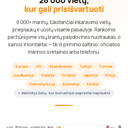
kur gali prisišvartuoti
6 000+ marinų, tūkstančiai inkaravimo vietų,
prieplaukų ir uostų visame pasaulyje. Rankomis
peržiūrėjome visų krantų palydovines nuotraukas, o
kainos ir kontaktai — tik iš pirminio šaltinio: oficialios
marinos svetainės arba telefonu.
Europa
JAV
Skandinavija
Turkija
Tunisas
Juodkalnija
Graikija
Kroatija
Japonija
Kinija
Pietryčių Azija
Australija
Karibai
+ dešimtys šalių, kur buriuotojai paprastai neplaukia