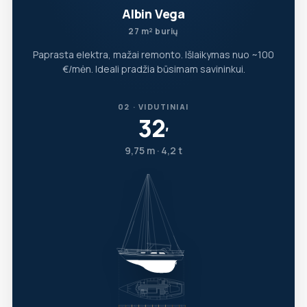
Albin Vega
27 m² burių
Paprasta elektra, mažai remonto. Išlaikymas nuo ~100
€/mėn. Ideali pradžia būsimam savininkui.
02 · VIDUTINIAI
32
′
9,75 m · 4,2 t