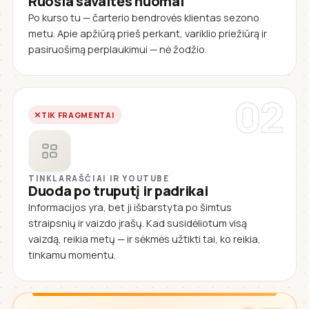
Ruošia savaitės nuomai
Po kurso tu — čarterio bendrovės klientas sezono
metu. Apie apžiūrą prieš perkant, variklio priežiūrą ir
pasiruošimą perplaukimui — nė žodžio.
02
TIK FRAGMENTAI
TINKLARAŠČIAI IR YOUTUBE
Duoda po truputį ir padrikai
Informacijos yra, bet ji išbarstyta po šimtus
straipsnių ir vaizdo įrašų. Kad susidėliotum visą
vaizdą, reikia metų — ir sėkmės užtikti tai, ko reikia,
tinkamu momentu.