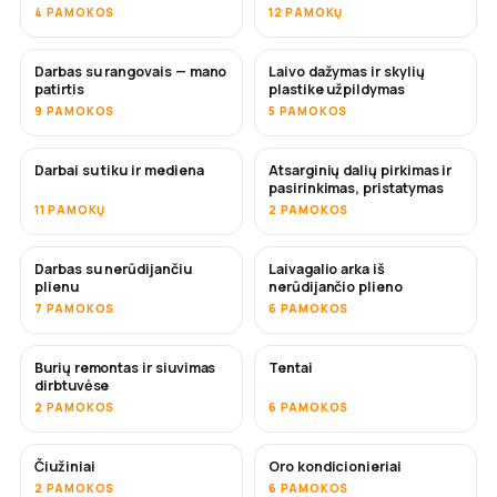
4 PAMOKOS
12 PAMOKŲ
Darbas su rangovais — mano
Laivo dažymas ir skylių
NETRUKUS
NETRUKUS
patirtis
plastike užpildymas
9 PAMOKOS
5 PAMOKOS
Darbai su tiku ir mediena
Atsarginių dalių pirkimas ir
NETRUKUS
pasirinkimas, pristatymas
11 PAMOKŲ
2 PAMOKOS
Darbas su nerūdijančiu
Laivagalio arka iš
NETRUKUS
plienu
nerūdijančio plieno
7 PAMOKOS
6 PAMOKOS
Burių remontas ir siuvimas
Tentai
NETRUKUS
dirbtuvėse
2 PAMOKOS
6 PAMOKOS
Čiužiniai
Oro kondicionieriai
NETRUKUS
2 PAMOKOS
6 PAMOKOS