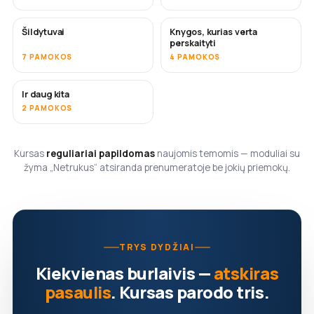
Šildytuvai
Knygos, kurias verta
NETRUKUS
NETRUKUS
perskaityti
7 PAMOKOS
4 PAMOKOS
Ir daug kita
NETRUKUS
2 PAMOKOS
Kursas
reguliariai papildomas
naujomis temomis — moduliai su
žyma „Netrukus“ atsiranda prenumeratoje be jokių priemokų.
TRYS DYDŽIAI
Kiekvienas burlaivis —
atskiras
pasaulis
. Kursas parodo tris.