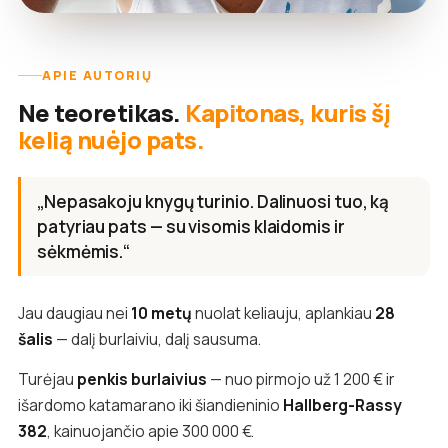
APIE AUTORIŲ
Ne teoretikas.
Kapitonas, kuris šį
kelią nuėjo pats.
„Nepasakoju knygų turinio. Dalinuosi tuo, ką
patyriau pats — su visomis klaidomis ir
sėkmėmis.“
Jau daugiau nei
10 metų
nuolat keliauju, aplankiau
28
šalis
— dalį burlaiviu, dalį sausuma.
Turėjau
penkis burlaivius
— nuo pirmojo už 1 200 € ir
išardomo katamarano iki šiandieninio
Hallberg-Rassy
382
, kainuojančio apie 300 000 €.