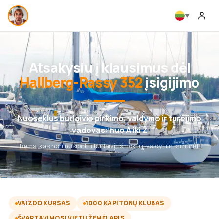
Atsakysiu į klausimus dėl
Hallberg-Rassy 352
įsigijimo
Nuoseklus burlaivio pirkimo, valdymo ir turėjimo
vadovas: nuo A iki Ž
Tiems, kas nori nusipirkti burlaivį, išmokti jį valdyti ir prižiūrėti
VAIZDO KURSAS
1000 KAPITONŲ KLUBAS
ŠVARTAVIMOSI VIETŲ ŽEMĖLAPIS