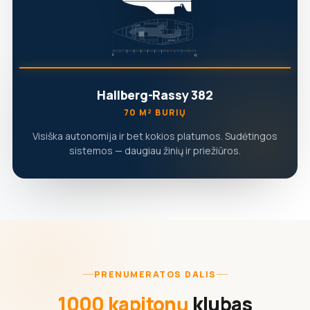
Hallberg-Rassy 382
70 M² BURIŲ
Visiška autonomija ir bet kokios platumos. Sudėtingos
sistemos — daugiau žinių ir priežiūros.
PRENUMERATOS DALIS
1000 kapitonų
klubas