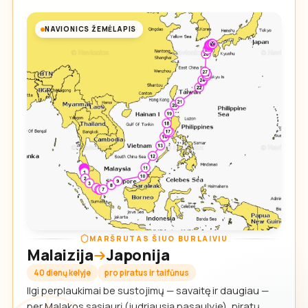
NAVIONICS ŽEMĖLAPIS
MARŠRUTAS ŠIUO BURLAIVIU
Malaizija
Japonija
40 dienų kelyje
pro piratus ir taifūnus
Ilgi perplaukimai be sustojimų — savaitę ir daugiau —
per Malakos sąsiaurį (judriausią pasaulyje), piratų