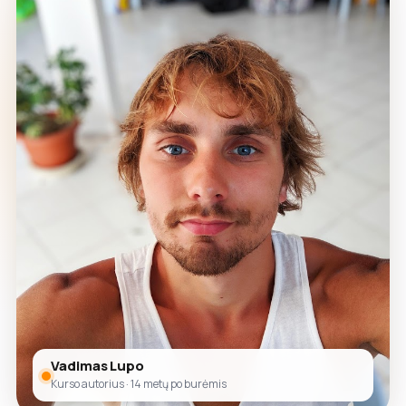
Vadimas Lupo
Kurso autorius · 14 metų po burėmis