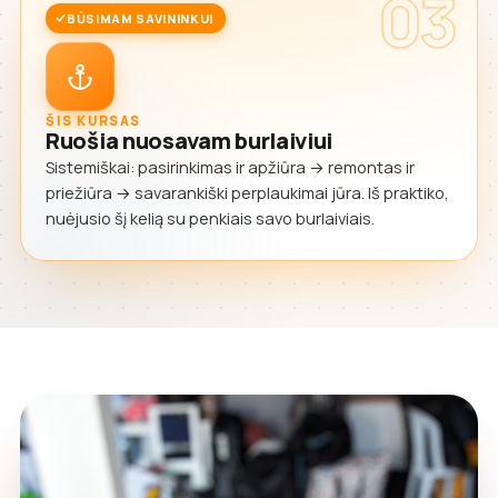
03
BŪSIMAM SAVININKUI
ŠIS KURSAS
Ruošia nuosavam burlaiviui
Sistemiškai: pasirinkimas ir apžiūra → remontas ir
priežiūra → savarankiški perplaukimai jūra. Iš praktiko,
nuėjusio šį kelią su penkiais savo burlaiviais.