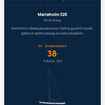
Marieholm 32E
36 m² burių
Komforto ir išlaidų pusiausvyra. Galima gyventi nuolat,
galima ir aplink pasaulį su kukliu biudžetu.
03 · ŠIANDIENINIS
38
′
11,62 m · 10 t