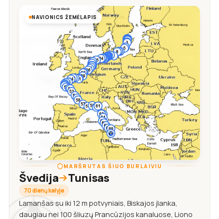
NAVIONICS ŽEMĖLAPIS
MARŠRUTAS ŠIUO BURLAIVIU
Švedija
Tunisas
70 dienų kelyje
Lamanšas su iki 12 m potvyniais, Biskajos įlanka,
daugiau nei 100 šliuzų Prancūzijos kanaluose, Liono