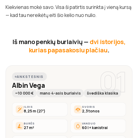
Kiekvienas mokė savo. Visa ši patirtis surinkta į vieną kursą
— kad tau nereikėtų eiti šio kelio nuo nulio.
Iš mano penkių burlaivių —
dvi istorijos,
kurias papasakosiu plačiau
.
01
ANKSTESNIS
Albin Vega
~10 000 €
mano 4-asis burlaivis
švediška klasika
ILGIS
SVORIS
8,25 m (27′)
2,3 tonos
BURĖS
VANDUO
27 m²
60 l + kanistrai