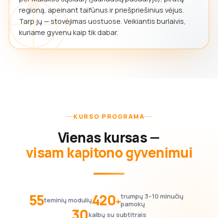
regioną, apeinant taifūnus ir priešpriešinius vėjus.
Tarp jų — stovėjimas uostuose. Veikiantis burlaivis,
kuriame gyvenu kaip tik dabar.
KURSO PROGRAMA
Vienas kursas —
visam kapitono gyvenimui
55
420
trumpų 3–10 minučių
+
teminių modulių
pamokų
30
kalbų su subtitrais