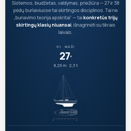
Sistemos, biudžetas, valdymas, priežiūra — 27 ir 38
pėdų burlaiviuose tai skirtingos disciplinos. Tai ne
„buriavimo teorija apskritai“ — tai
konkretūs trijų
skirtingų klasių niuansai
, išnagrinėti su tikrais
laivais.
01 · MAŽI
27
′
8,25 m · 2,3 t