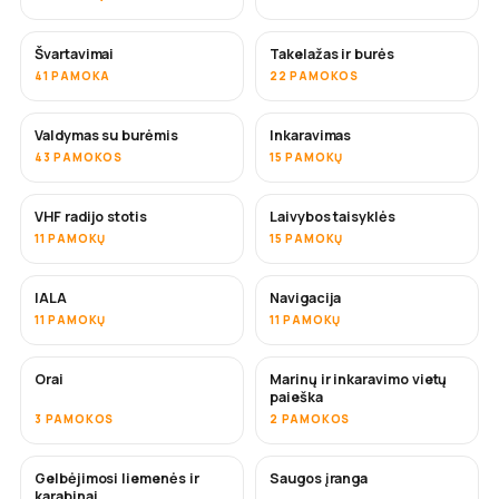
Švartavimai
Takelažas ir burės
41 PAMOKA
22 PAMOKOS
Valdymas su burėmis
Inkaravimas
43 PAMOKOS
15 PAMOKŲ
VHF radijo stotis
Laivybos taisyklės
11 PAMOKŲ
15 PAMOKŲ
IALA
Navigacija
11 PAMOKŲ
11 PAMOKŲ
Orai
Marinų ir inkaravimo vietų
paieška
3 PAMOKOS
2 PAMOKOS
Gelbėjimosi liemenės ir
Saugos įranga
karabinai