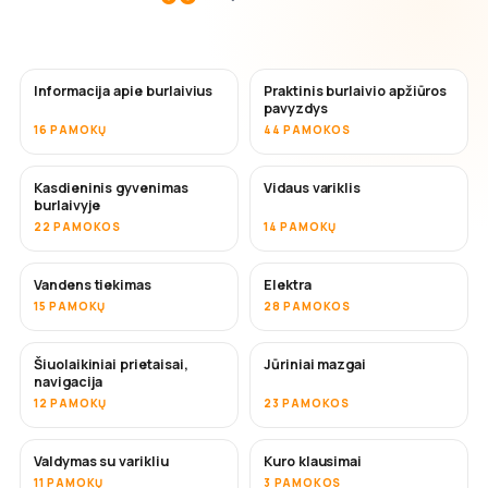
Informacija apie burlaivius
Praktinis burlaivio apžiūros
pavyzdys
16 PAMOKŲ
44 PAMOKOS
Kasdieninis gyvenimas
Vidaus variklis
burlaivyje
22 PAMOKOS
14 PAMOKŲ
Vandens tiekimas
Elektra
15 PAMOKŲ
28 PAMOKOS
Šiuolaikiniai prietaisai,
Jūriniai mazgai
navigacija
12 PAMOKŲ
23 PAMOKOS
Valdymas su varikliu
Kuro klausimai
11 PAMOKŲ
3 PAMOKOS