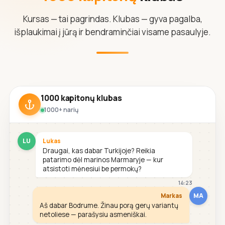
Kursas — tai pagrindas. Klubas — gyva pagalba,
išplaukimai į jūrą ir bendraminčiai visame pasaulyje.
1000 kapitonų klubas
1000+ narių
LU
Lukas
Draugai, kas dabar Turkijoje? Reikia
patarimo dėl marinos Marmaryje — kur
atsistoti mėnesiui be permokų?
14:23
MA
Markas
Aš dabar Bodrume. Žinau porą gerų variantų
netoliese — parašysiu asmeniškai.