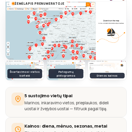
ŽEMĖLAPIS PRENUMERATOJE
Švartavimosi vietos
Patogumų
kortelė
piktogramos
Dienos kainos
5 sustojimo vietų tipai
Marinos, inkaravimo vietos, prieplaukos, dideli
uostai ir žvejybos uostai — filtruok pagal tipą.
Kainos: diena, mėnuo, sezonas, metai