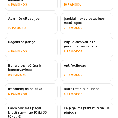
4 PAMOKOS
18 PAMOKŲ
Avarinės situacijos
Įrankiai ir eksploatacinės
medžiagos
19 PAMOKŲ
7 PAMOKOS
Pagalbinė įranga
Pripučiama valtis ir
pakabinamas variklis
4 PAMOKOS
6 PAMOKOS
Burlaivio priežiūra ir
Antifoulingas
NETRUKUS
konservavimas
20 PAMOKŲ
6 PAMOKOS
Informacijos paieška
Biurokratiniai niuansai
6 PAMOKOS
6 PAMOKOS
Laivo pirkimas pagal
Kaip galima prarasti didelius
NETRUKUS
NETRUKUS
biudžetą — nuo 10 iki 30
pinigus
tūkst. €