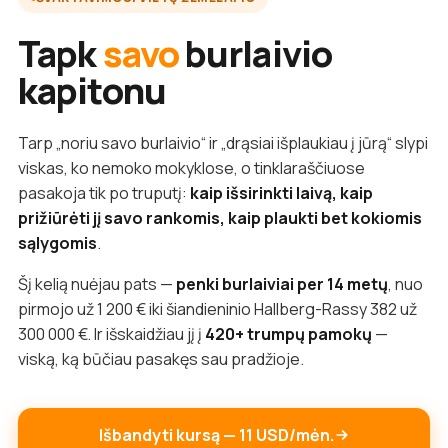
Tapk
savo
burlaivio
kapitonu
Tarp „noriu savo burlaivio“ ir „drąsiai išplaukiau į jūrą“ slypi
viskas, ko nemoko mokyklose, o tinklaraščiuose
pasakoja tik po truputį:
kaip išsirinkti laivą, kaip
prižiūrėti jį savo rankomis, kaip plaukti bet kokiomis
sąlygomis
.
Šį kelią nuėjau pats —
penki burlaiviai per 14 metų
, nuo
pirmojo už 1 200 € iki šiandieninio Hallberg-Rassy 382 už
300 000 €. Ir išskaidžiau jį į
420+ trumpų pamokų
—
viską, ką būčiau pasakęs sau pradžioje.
Išbandyti kursą — 11 USD/mėn.