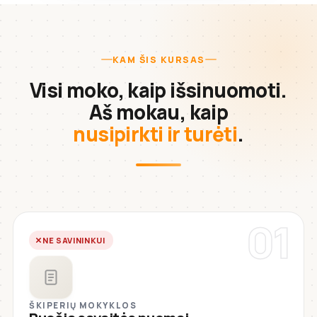
KAM ŠIS KURSAS
Visi moko, kaip išsinuomoti.
Aš mokau, kaip
nusipirkti ir turėti
.
01
NE SAVININKUI
ŠKIPERIŲ MOKYKLOS