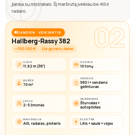
įlanka su mistraliais. Šį maršrutą įveikiau be AIS ir
radaro.
02
ŠIANDIEN · VEIKIANTIS
Hallberg-Rassy 382
~300 000 €
čia gyvenu dabar
ILGIS
SVORIS
11,62 m (38′)
10 tonų
VANDUO
BURĖS
580 l + vandens
70 m²
gėlintuvas
VAIRAVIMAS
ĮGULA
Šturvalas +
2–5 žmonės
autopilotas
NAVIGACIJA
ELEKTRA
AIS, radaras, ploteris
Litis + saulė + vėjas