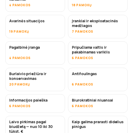
4 PAMOKOS
18 PAMOKŲ
Avarinės situacijos
Įrankiai ir eksploatacinės
medžiagos
19 PAMOKŲ
7 PAMOKOS
Pagalbinė įranga
Pripučiama valtis ir
pakabinamas variklis
4 PAMOKOS
6 PAMOKOS
Burlaivio priežiūra ir
Antifoulingas
NETRUKUS
konservavimas
20 PAMOKŲ
6 PAMOKOS
Informacijos paieška
Biurokratiniai niuansai
6 PAMOKOS
6 PAMOKOS
Laivo pirkimas pagal
Kaip galima prarasti didelius
NETRUKUS
NETRUKUS
biudžetą — nuo 10 iki 30
pinigus
tūkst. €