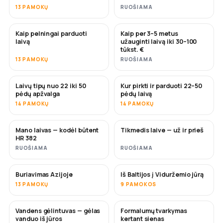
13 PAMOKŲ
RUOŠIAMA
Kaip pelningai parduoti
Kaip per 3–5 metus
NAUJA
NAUJA
laivą
užauginti laivą iki 30–100
tūkst. €
13 PAMOKŲ
RUOŠIAMA
Laivų tipų nuo 22 iki 50
Kur pirkti ir parduoti 22–50
NETRUKUS
NETRUKUS
pėdų apžvalga
pėdų laivą
14 PAMOKŲ
14 PAMOKŲ
Mano laivas — kodėl būtent
Tikmedis laive — už ir prieš
NETRUKUS
NETRUKUS
HR 382
RUOŠIAMA
RUOŠIAMA
Buriavimas Azijoje
Iš Baltijos į Viduržemio jūrą
NETRUKUS
NETRUKUS
13 PAMOKŲ
9 PAMOKOS
Vandens gėlintuvas — gėlas
Formalumų tvarkymas
NETRUKUS
vanduo iš jūros
kertant sienas