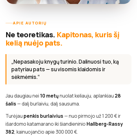
APIE AUTORIŲ
Ne teoretikas.
Kapitonas, kuris šį
kelią nuėjo pats.
„Nepasakoju knygų turinio. Dalinuosi tuo, ką
patyriau pats — su visomis klaidomis ir
sėkmėmis.“
Jau daugiau nei
10 metų
nuolat keliauju, aplankiau
28
šalis
— dalį burlaiviu, dalį sausuma.
Turėjau
penkis burlaivius
— nuo pirmojo už 1 200 € ir
išardomo katamarano iki šiandieninio
Hallberg-Rassy
382
, kainuojančio apie 300 000 €.