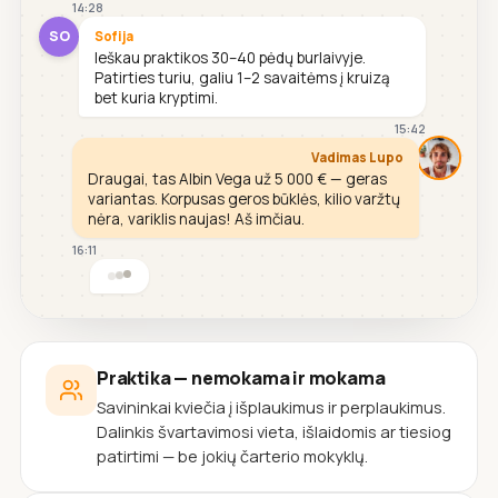
14:28
SO
Sofija
Ieškau praktikos 30–40 pėdų burlaivyje.
Patirties turiu, galiu 1–2 savaitėms į kruizą
bet kuria kryptimi.
15:42
Vadimas Lupo
Draugai, tas Albin Vega už 5 000 € — geras
variantas. Korpusas geros būklės, kilio varžtų
nėra, variklis naujas! Aš imčiau.
16:11
Praktika — nemokama ir mokama
Savininkai kviečia į išplaukimus ir perplaukimus.
Dalinkis švartavimosi vieta, išlaidomis ar tiesiog
patirtimi — be jokių čarterio mokyklų.