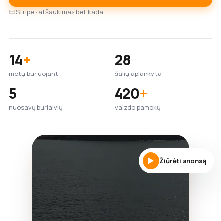
Stripe · atšaukimas bet kada
14
+
28
metų buriuojant
šalių aplankyta
5
420
+
nuosavų burlaivių
vaizdo pamokų
Žiūrėti anonsą