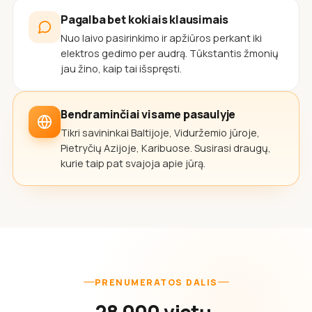
Pagalba bet kokiais klausimais
Nuo laivo pasirinkimo ir apžiūros perkant iki
elektros gedimo per audrą. Tūkstantis žmonių
jau žino, kaip tai išspręsti.
Bendraminčiai visame pasaulyje
Tikri savininkai Baltijoje, Viduržemio jūroje,
Pietryčių Azijoje, Karibuose. Susirasi draugų,
kurie taip pat svajoja apie jūrą.
PRENUMERATOS DALIS
28 000 vietų,