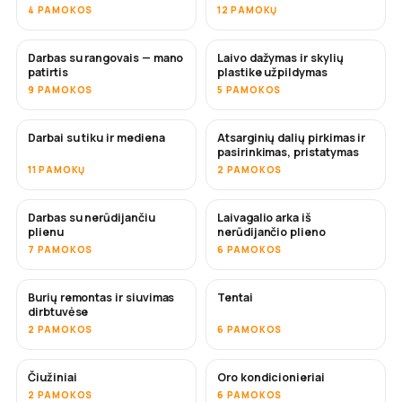
4 PAMOKOS
12 PAMOKŲ
Darbas su rangovais — mano
Laivo dažymas ir skylių
NETRUKUS
NETRUKUS
patirtis
plastike užpildymas
9 PAMOKOS
5 PAMOKOS
Darbai su tiku ir mediena
Atsarginių dalių pirkimas ir
NETRUKUS
pasirinkimas, pristatymas
11 PAMOKŲ
2 PAMOKOS
Darbas su nerūdijančiu
Laivagalio arka iš
NETRUKUS
plienu
nerūdijančio plieno
7 PAMOKOS
6 PAMOKOS
Burių remontas ir siuvimas
Tentai
NETRUKUS
dirbtuvėse
2 PAMOKOS
6 PAMOKOS
Čiužiniai
Oro kondicionieriai
NETRUKUS
2 PAMOKOS
6 PAMOKOS