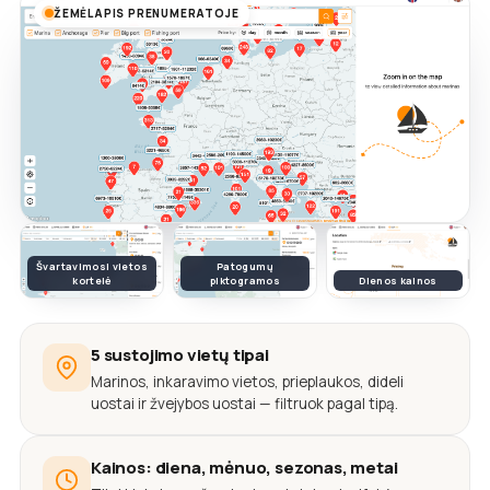
ŽEMĖLAPIS PRENUMERATOJE
Švartavimosi vietos
Patogumų
kortelė
piktogramos
Dienos kainos
5 sustojimo vietų tipai
Marinos, inkaravimo vietos, prieplaukos, dideli
uostai ir žvejybos uostai — filtruok pagal tipą.
Kainos: diena, mėnuo, sezonas, metai