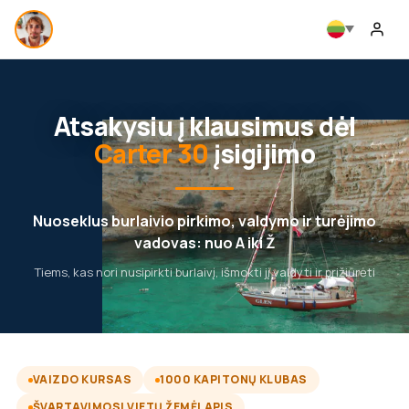
Atsakysiu į klausimus dėl
Carter 30
įsigijimo
Nuoseklus burlaivio pirkimo, valdymo ir turėjimo
vadovas: nuo A iki Ž
Tiems, kas nori nusipirkti burlaivį, išmokti jį valdyti ir prižiūrėti
VAIZDO KURSAS
1000 KAPITONŲ KLUBAS
ŠVARTAVIMOSI VIETŲ ŽEMĖLAPIS