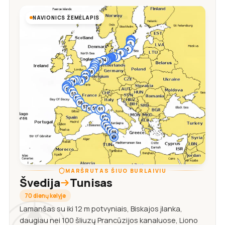
NAVIONICS ŽEMĖLAPIS
MARŠRUTAS ŠIUO BURLAIVIU
Švedija
Tunisas
70 dienų kelyje
Lamanšas su iki 12 m potvyniais, Biskajos įlanka,
daugiau nei 100 šliuzų Prancūzijos kanaluose, Liono