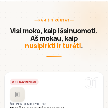
KAM ŠIS KURSAS
Visi moko, kaip išsinuomoti.
Aš mokau, kaip
nusipirkti ir turėti
.
01
NE SAVININKUI
ŠKIPERIŲ MOKYKLOS