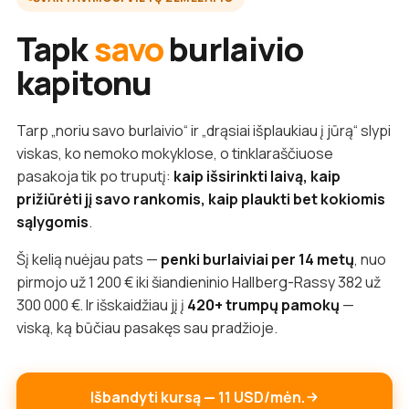
Tapk
savo
burlaivio
kapitonu
Tarp „noriu savo burlaivio“ ir „drąsiai išplaukiau į jūrą“ slypi
viskas, ko nemoko mokyklose, o tinklaraščiuose
pasakoja tik po truputį:
kaip išsirinkti laivą, kaip
prižiūrėti jį savo rankomis, kaip plaukti bet kokiomis
sąlygomis
.
Šį kelią nuėjau pats —
penki burlaiviai per 14 metų
, nuo
pirmojo už 1 200 € iki šiandieninio Hallberg-Rassy 382 už
300 000 €. Ir išskaidžiau jį į
420+ trumpų pamokų
—
viską, ką būčiau pasakęs sau pradžioje.
Išbandyti kursą — 11 USD/mėn.