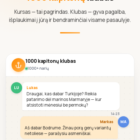
Kursas — tai pagrindas. Klubas — gyva pagalba,
išplaukimai į jūrą ir bendraminčiai visame pasaulyje.
1000 kapitonų klubas
1000+ narių
LU
Lukas
Draugai, kas dabar Turkijoje? Reikia
patarimo dėl marinos Marmaryje — kur
atsistoti mėnesiui be permokų?
14:23
MA
Markas
Aš dabar Bodrume. Žinau porą gerų variantų
netoliese — parašysiu asmeniškai.