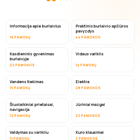
Informacija apie burlaivius
Praktinis burlaivio apžiūros
pavyzdys
16 PAMOKŲ
44 PAMOKOS
Kasdieninis gyvenimas
Vidaus variklis
burlaivyje
22 PAMOKOS
14 PAMOKŲ
Vandens tiekimas
Elektra
15 PAMOKŲ
28 PAMOKOS
Šiuolaikiniai prietaisai,
Jūriniai mazgai
navigacija
12 PAMOKŲ
23 PAMOKOS
Valdymas su varikliu
Kuro klausimai
11 PAMOKŲ
3 PAMOKOS