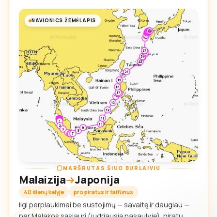
NAVIONICS ŽEMĖLAPIS
MARŠRUTAS ŠIUO BURLAIVIU
Malaizija
Japonija
40 dienų kelyje
pro piratus ir taifūnus
Ilgi perplaukimai be sustojimų — savaitę ir daugiau —
per Malakos sąsiaurį (judriausią pasaulyje), piratų