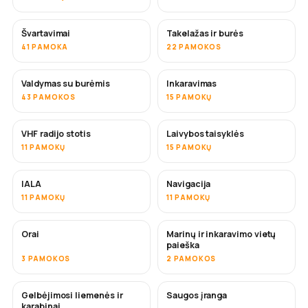
Švartavimai
Takelažas ir burės
41 PAMOKA
22 PAMOKOS
Valdymas su burėmis
Inkaravimas
43 PAMOKOS
15 PAMOKŲ
VHF radijo stotis
Laivybos taisyklės
11 PAMOKŲ
15 PAMOKŲ
IALA
Navigacija
11 PAMOKŲ
11 PAMOKŲ
Orai
Marinų ir inkaravimo vietų
paieška
3 PAMOKOS
2 PAMOKOS
Gelbėjimosi liemenės ir
Saugos įranga
karabinai