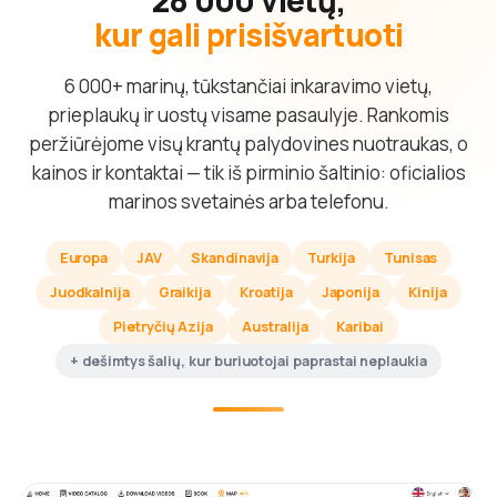
kur gali prisišvartuoti
6 000+ marinų, tūkstančiai inkaravimo vietų,
prieplaukų ir uostų visame pasaulyje. Rankomis
peržiūrėjome visų krantų palydovines nuotraukas, o
kainos ir kontaktai — tik iš pirminio šaltinio: oficialios
marinos svetainės arba telefonu.
Europa
JAV
Skandinavija
Turkija
Tunisas
Juodkalnija
Graikija
Kroatija
Japonija
Kinija
Pietryčių Azija
Australija
Karibai
+ dešimtys šalių, kur buriuotojai paprastai neplaukia