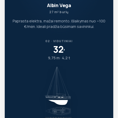
Albin Vega
27 m² burių
Paprasta elektra, mažai remonto. Išlaikymas nuo ~100
€/mėn. Ideali pradžia būsimam savininkui.
02 · VIDUTINIAI
32
′
9,75 m · 4,2 t