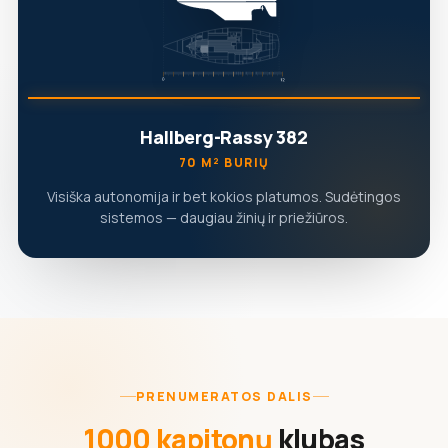
Hallberg-Rassy 382
70 M² BURIŲ
Visiška autonomija ir bet kokios platumos. Sudėtingos
sistemos — daugiau žinių ir priežiūros.
PRENUMERATOS DALIS
1000 kapitonų
klubas