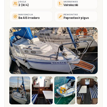
ĮGULA
VAIRAVIMAS
2 (iki 4)
Vairalazdė
NAVIGACIJA
REMONTAS
Be AIS ir radaro
Paprastas ir pigus