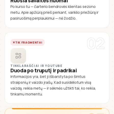
Ruošia savaitės nuomai
Po kurso tu — čarterio bendrovės klientas sezono
metu. Apie apžiūrą prieš perkant, variklio priežiūrą ir
pasiruošimą perplaukimui — nė žodžio.
02
TIK FRAGMENTAI
TINKLARAŠČIAI IR YOUTUBE
Duoda po truputį ir padrikai
Informacijos yra, bet ji išbarstyta po šimtus
straipsnių ir vaizdo įrašų. Kad susidėliotum visą
vaizdą, reikia metų — ir sėkmės užtikti tai, ko reikia,
tinkamu momentu.