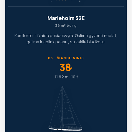
Marieholm 32E
36 m² burių
Komforto ir išlaidų pusiausvyra. Galima gyventi nuolat,
galima ir aplink pasaulį su kukliu biudžetu.
03 · ŠIANDIENINIS
38
′
11,62 m · 10 t