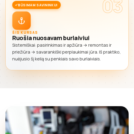
03
BŪSIMAM SAVININKUI
ŠIS KURSAS
Ruošia nuosavam burlaiviui
Sistemiškai: pasirinkimas ir apžiūra → remontas ir
priežiūra → savarankiški perplaukimai jūra. Iš praktiko,
nuėjusio šį kelią su penkiais savo burlaiviais.