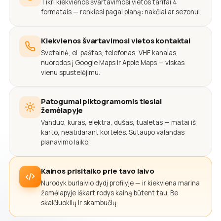
Tikri kiekvienos švartavimosi vietos tarifai 4
formatais — renkiesi pagal planą: nakčiai ar sezonui.
Kiekvienos švartavimosi vietos kontaktai
Svetainė, el. paštas, telefonas, VHF kanalas,
nuorodos į Google Maps ir Apple Maps — viskas
vienu spustelėjimu.
Patogumai piktogramomis tiesiai
žemėlapyje
Vanduo, kuras, elektra, dušas, tualetas — matai iš
karto, neatidarant kortelės. Sutaupo valandas
planavimo laiko.
Kainos prisitaiko prie tavo laivo
Nurodyk burlaivio dydį profilyje — ir kiekviena marina
žemėlapyje iškart rodys kainą būtent tau. Be
skaičiuoklių ir skambučių.