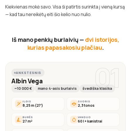
Kiekvienas mokė savo. Visa ši patirtis surinkta į vieną kursą
— kad tau nereikėtų eiti šio kelio nuo nulio.
Iš mano penkių burlaivių —
dvi istorijos,
kurias papasakosiu plačiau
.
01
ANKSTESNIS
Albin Vega
~10 000 €
mano 4-asis burlaivis
švediška klasika
ILGIS
SVORIS
8,25 m (27′)
2,3 tonos
BURĖS
VANDUO
27 m²
60 l + kanistrai