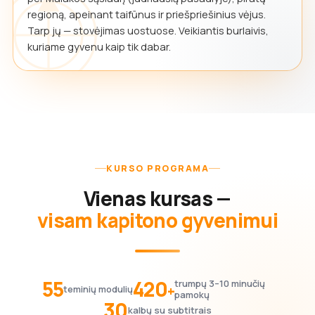
regioną, apeinant taifūnus ir priešpriešinius vėjus.
Tarp jų — stovėjimas uostuose. Veikiantis burlaivis,
kuriame gyvenu kaip tik dabar.
KURSO PROGRAMA
Vienas kursas —
visam kapitono gyvenimui
55
420
trumpų 3–10 minučių
+
teminių modulių
pamokų
30
kalbų su subtitrais