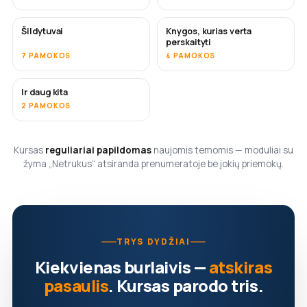
Šildytuvai
Knygos, kurias verta
NETRUKUS
NETRUKUS
perskaityti
7 PAMOKOS
4 PAMOKOS
Ir daug kita
NETRUKUS
2 PAMOKOS
Kursas
reguliariai papildomas
naujomis temomis — moduliai su
žyma „Netrukus“ atsiranda prenumeratoje be jokių priemokų.
TRYS DYDŽIAI
Kiekvienas burlaivis —
atskiras
pasaulis
. Kursas parodo tris.