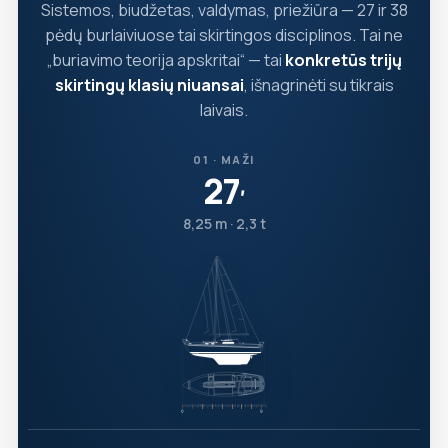
Sistemos, biudžetas, valdymas, priežiūra — 27 ir 38
pėdų burlaiviuose tai skirtingos disciplinos. Tai ne
„buriavimo teorija apskritai“ — tai
konkretūs trijų
skirtingų klasių niuansai
, išnagrinėti su tikrais
laivais.
01 · MAŽI
27
′
8,25 m · 2,3 t