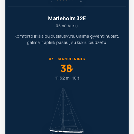
Marieholm 32E
36 m² burių
Komforto ir išlaidų pusiausvyra. Galima gyventi nuolat,
galima ir aplink pasaulį su kukliu biudžetu.
03 · ŠIANDIENINIS
38
′
11,62 m · 10 t