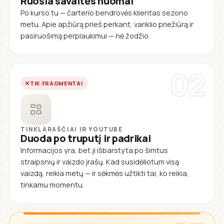
Ruošia savaitės nuomai
Po kurso tu — čarterio bendrovės klientas sezono
metu. Apie apžiūrą prieš perkant, variklio priežiūrą ir
pasiruošimą perplaukimui — nė žodžio.
02
TIK FRAGMENTAI
TINKLARAŠČIAI IR YOUTUBE
Duoda po truputį ir padrikai
Informacijos yra, bet ji išbarstyta po šimtus
straipsnių ir vaizdo įrašų. Kad susidėliotum visą
vaizdą, reikia metų — ir sėkmės užtikti tai, ko reikia,
tinkamu momentu.