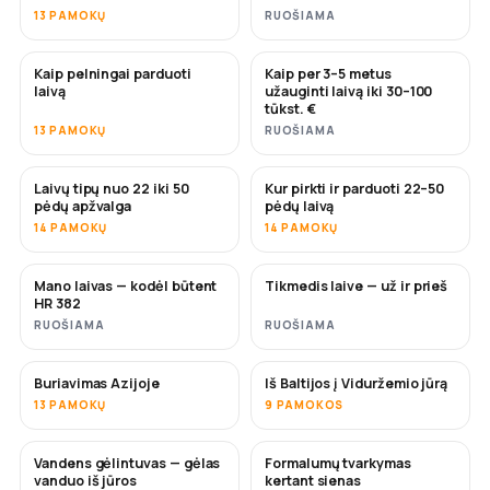
13 PAMOKŲ
RUOŠIAMA
Kaip pelningai parduoti
Kaip per 3–5 metus
NAUJA
NAUJA
laivą
užauginti laivą iki 30–100
tūkst. €
13 PAMOKŲ
RUOŠIAMA
Laivų tipų nuo 22 iki 50
Kur pirkti ir parduoti 22–50
NETRUKUS
NETRUKUS
pėdų apžvalga
pėdų laivą
14 PAMOKŲ
14 PAMOKŲ
Mano laivas — kodėl būtent
Tikmedis laive — už ir prieš
NETRUKUS
NETRUKUS
HR 382
RUOŠIAMA
RUOŠIAMA
Buriavimas Azijoje
Iš Baltijos į Viduržemio jūrą
NETRUKUS
NETRUKUS
13 PAMOKŲ
9 PAMOKOS
Vandens gėlintuvas — gėlas
Formalumų tvarkymas
NETRUKUS
vanduo iš jūros
kertant sienas