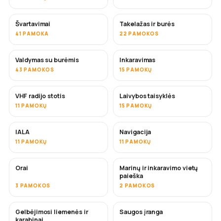
Švartavimai
Takelažas ir burės
41 PAMOKA
22 PAMOKOS
Valdymas su burėmis
Inkaravimas
43 PAMOKOS
15 PAMOKŲ
VHF radijo stotis
Laivybos taisyklės
11 PAMOKŲ
15 PAMOKŲ
IALA
Navigacija
11 PAMOKŲ
11 PAMOKŲ
Orai
Marinų ir inkaravimo vietų
paieška
3 PAMOKOS
2 PAMOKOS
Gelbėjimosi liemenės ir
Saugos įranga
karabinai