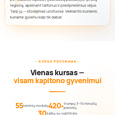
regioną, apeinant taifūnus ir priešpriešinius vėjus.
Tarp jų — stovėjimas uostuose. Veikiantis burlaivis,
kuriame gyvenu kaip tik dabar.
KURSO PROGRAMA
Vienas kursas —
visam kapitono gyvenimui
55
420
trumpų 3–10 minučių
+
teminių modulių
pamokų
30
kalbų su subtitrais