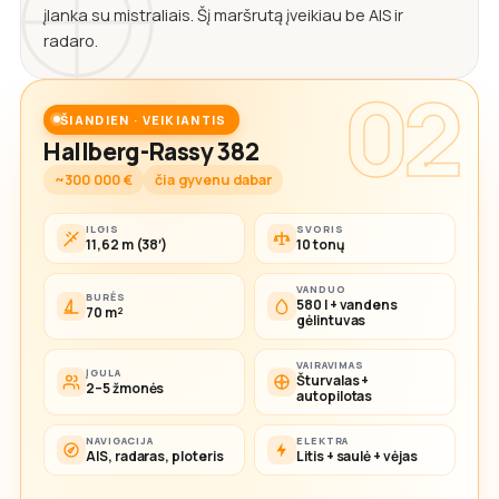
įlanka su mistraliais. Šį maršrutą įveikiau be AIS ir
radaro.
02
ŠIANDIEN · VEIKIANTIS
Hallberg-Rassy 382
~300 000 €
čia gyvenu dabar
ILGIS
SVORIS
11,62 m (38′)
10 tonų
VANDUO
BURĖS
580 l + vandens
70 m²
gėlintuvas
VAIRAVIMAS
ĮGULA
Šturvalas +
2–5 žmonės
autopilotas
NAVIGACIJA
ELEKTRA
AIS, radaras, ploteris
Litis + saulė + vėjas