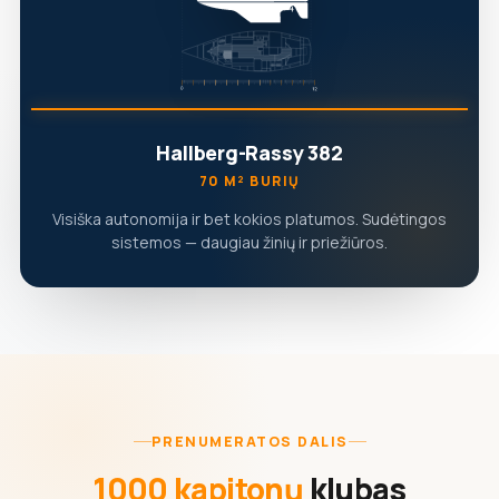
Hallberg-Rassy 382
70 M² BURIŲ
Visiška autonomija ir bet kokios platumos. Sudėtingos
sistemos — daugiau žinių ir priežiūros.
PRENUMERATOS DALIS
1000 kapitonų
klubas