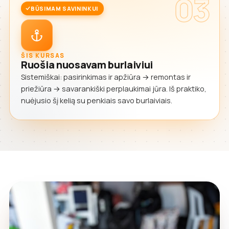
03
BŪSIMAM SAVININKUI
ŠIS KURSAS
Ruošia nuosavam burlaiviui
Sistemiškai: pasirinkimas ir apžiūra → remontas ir
priežiūra → savarankiški perplaukimai jūra. Iš praktiko,
nuėjusio šį kelią su penkiais savo burlaiviais.