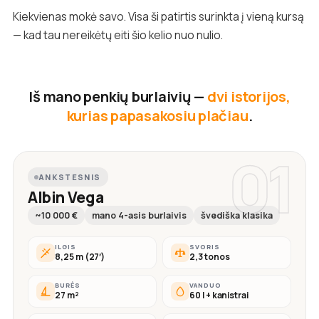
Kiekvienas mokė savo. Visa ši patirtis surinkta į vieną kursą
— kad tau nereikėtų eiti šio kelio nuo nulio.
Iš mano penkių burlaivių —
dvi istorijos,
kurias papasakosiu plačiau
.
01
ANKSTESNIS
Albin Vega
~10 000 €
mano 4-asis burlaivis
švediška klasika
ILGIS
SVORIS
8,25 m (27′)
2,3 tonos
BURĖS
VANDUO
27 m²
60 l + kanistrai