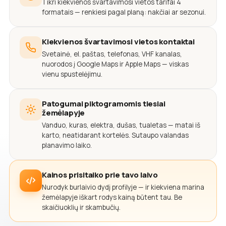
Tikri kiekvienos švartavimosi vietos tarifai 4
formatais — renkiesi pagal planą: nakčiai ar sezonui.
Kiekvienos švartavimosi vietos kontaktai
Svetainė, el. paštas, telefonas, VHF kanalas,
nuorodos į Google Maps ir Apple Maps — viskas
vienu spustelėjimu.
Patogumai piktogramomis tiesiai
žemėlapyje
Vanduo, kuras, elektra, dušas, tualetas — matai iš
karto, neatidarant kortelės. Sutaupo valandas
planavimo laiko.
Kainos prisitaiko prie tavo laivo
Nurodyk burlaivio dydį profilyje — ir kiekviena marina
žemėlapyje iškart rodys kainą būtent tau. Be
skaičiuoklių ir skambučių.