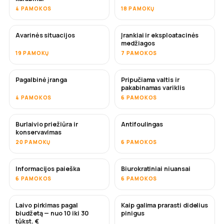
4 PAMOKOS
18 PAMOKŲ
Avarinės situacijos
Įrankiai ir eksploatacinės
medžiagos
19 PAMOKŲ
7 PAMOKOS
Pagalbinė įranga
Pripučiama valtis ir
pakabinamas variklis
4 PAMOKOS
6 PAMOKOS
Burlaivio priežiūra ir
Antifoulingas
NETRUKUS
konservavimas
20 PAMOKŲ
6 PAMOKOS
Informacijos paieška
Biurokratiniai niuansai
6 PAMOKOS
6 PAMOKOS
Laivo pirkimas pagal
Kaip galima prarasti didelius
NETRUKUS
NETRUKUS
biudžetą — nuo 10 iki 30
pinigus
tūkst. €