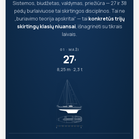
Sistemos, biudžetas, valdymas, priežiūra — 27 ir 38
pėdų burlaiviuose tai skirtingos disciplinos. Tai ne
„buriavimo teorija apskritai“ — tai
konkretūs trijų
skirtingų klasių niuansai
, išnagrinėti su tikrais
laivais.
01 · MAŽI
27
′
8,25 m · 2,3 t