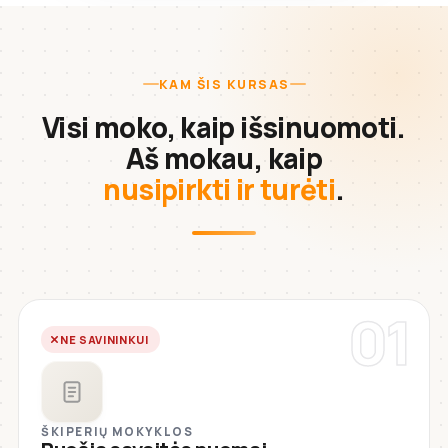
KAM ŠIS KURSAS
Visi moko, kaip išsinuomoti.
Aš mokau, kaip
nusipirkti ir turėti
.
01
NE SAVININKUI
ŠKIPERIŲ MOKYKLOS