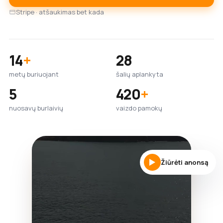
Stripe · atšaukimas bet kada
14
+
28
metų buriuojant
šalių aplankyta
5
420
+
nuosavų burlaivių
vaizdo pamokų
Žiūrėti anonsą