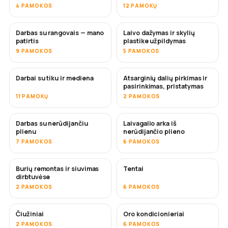
4 PAMOKOS
12 PAMOKŲ
Darbas su rangovais — mano
Laivo dažymas ir skylių
NETRUKUS
NETRUKUS
patirtis
plastike užpildymas
9 PAMOKOS
5 PAMOKOS
Darbai su tiku ir mediena
Atsarginių dalių pirkimas ir
NETRUKUS
pasirinkimas, pristatymas
11 PAMOKŲ
2 PAMOKOS
Darbas su nerūdijančiu
Laivagalio arka iš
NETRUKUS
plienu
nerūdijančio plieno
7 PAMOKOS
6 PAMOKOS
Burių remontas ir siuvimas
Tentai
NETRUKUS
dirbtuvėse
2 PAMOKOS
6 PAMOKOS
Čiužiniai
Oro kondicionieriai
NETRUKUS
2 PAMOKOS
6 PAMOKOS