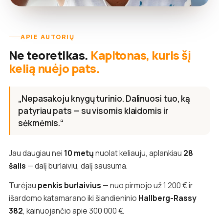
APIE AUTORIŲ
Ne teoretikas.
Kapitonas, kuris šį
kelią nuėjo pats.
„Nepasakoju knygų turinio. Dalinuosi tuo, ką
patyriau pats — su visomis klaidomis ir
sėkmėmis.“
Jau daugiau nei
10 metų
nuolat keliauju, aplankiau
28
šalis
— dalį burlaiviu, dalį sausuma.
Turėjau
penkis burlaivius
— nuo pirmojo už 1 200 € ir
išardomo katamarano iki šiandieninio
Hallberg-Rassy
382
, kainuojančio apie 300 000 €.