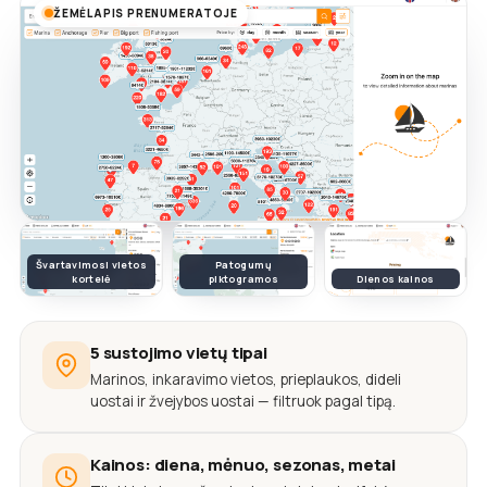
ŽEMĖLAPIS PRENUMERATOJE
Švartavimosi vietos
Patogumų
kortelė
piktogramos
Dienos kainos
5 sustojimo vietų tipai
Marinos, inkaravimo vietos, prieplaukos, dideli
uostai ir žvejybos uostai — filtruok pagal tipą.
Kainos: diena, mėnuo, sezonas, metai