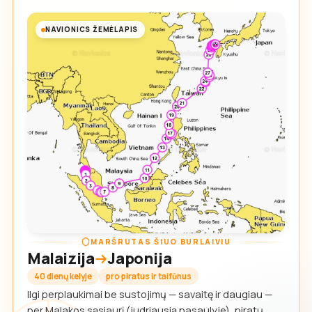
NAVIONICS ŽEMĖLAPIS
MARŠRUTAS ŠIUO BURLAIVIU
Malaizija
Japonija
40 dienų kelyje
pro piratus ir taifūnus
Ilgi perplaukimai be sustojimų — savaitę ir daugiau —
per Malakos sąsiaurį (judriausią pasaulyje), piratų