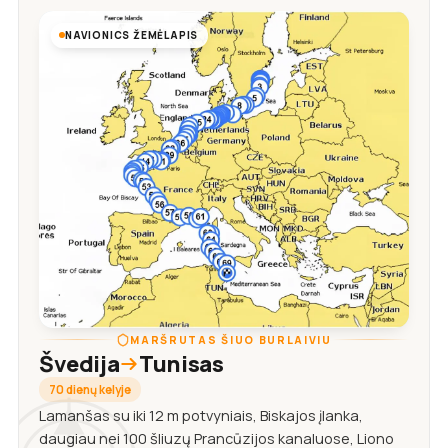
NAVIONICS ŽEMĖLAPIS
MARŠRUTAS ŠIUO BURLAIVIU
Švedija
Tunisas
70 dienų kelyje
Lamanšas su iki 12 m potvyniais, Biskajos įlanka,
daugiau nei 100 šliuzų Prancūzijos kanaluose, Liono