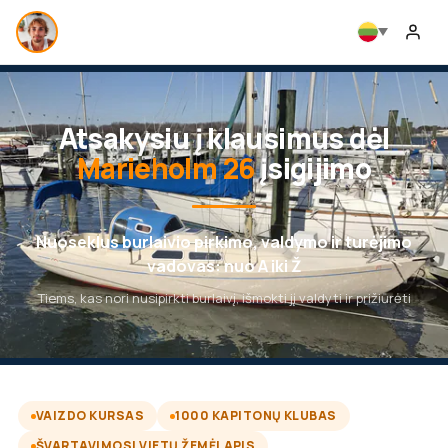
Atsakysiu į klausimus dėl
Marieholm 26
įsigijimo
Nuoseklus burlaivio pirkimo, valdymo ir turėjimo
vadovas: nuo A iki Ž
Tiems, kas nori nusipirkti burlaivį, išmokti jį valdyti ir prižiūrėti
VAIZDO KURSAS
1000 KAPITONŲ KLUBAS
ŠVARTAVIMOSI VIETŲ ŽEMĖLAPIS