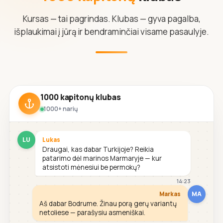
Kursas — tai pagrindas. Klubas — gyva pagalba,
išplaukimai į jūrą ir bendraminčiai visame pasaulyje.
1000 kapitonų klubas
1000+ narių
LU
Lukas
Draugai, kas dabar Turkijoje? Reikia
patarimo dėl marinos Marmaryje — kur
atsistoti mėnesiui be permokų?
14:23
MA
Markas
Aš dabar Bodrume. Žinau porą gerų variantų
netoliese — parašysiu asmeniškai.