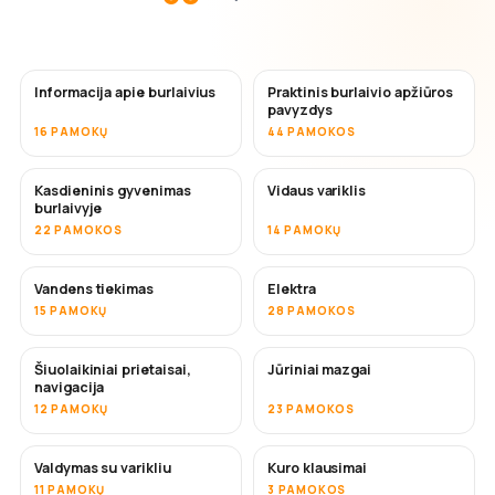
Informacija apie burlaivius
Praktinis burlaivio apžiūros
pavyzdys
16 PAMOKŲ
44 PAMOKOS
Kasdieninis gyvenimas
Vidaus variklis
burlaivyje
22 PAMOKOS
14 PAMOKŲ
Vandens tiekimas
Elektra
15 PAMOKŲ
28 PAMOKOS
Šiuolaikiniai prietaisai,
Jūriniai mazgai
navigacija
12 PAMOKŲ
23 PAMOKOS
Valdymas su varikliu
Kuro klausimai
11 PAMOKŲ
3 PAMOKOS