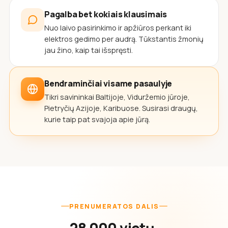
Pagalba bet kokiais klausimais
Nuo laivo pasirinkimo ir apžiūros perkant iki
elektros gedimo per audrą. Tūkstantis žmonių
jau žino, kaip tai išspręsti.
Bendraminčiai visame pasaulyje
Tikri savininkai Baltijoje, Viduržemio jūroje,
Pietryčių Azijoje, Karibuose. Susirasi draugų,
kurie taip pat svajoja apie jūrą.
PRENUMERATOS DALIS
28 000 vietų,