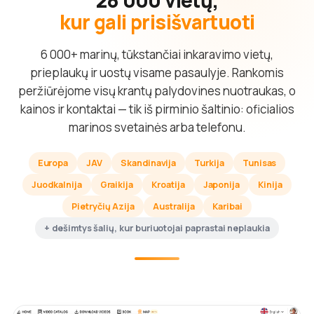
kur gali prisišvartuoti
6 000+ marinų, tūkstančiai inkaravimo vietų,
prieplaukų ir uostų visame pasaulyje. Rankomis
peržiūrėjome visų krantų palydovines nuotraukas, o
kainos ir kontaktai — tik iš pirminio šaltinio: oficialios
marinos svetainės arba telefonu.
Europa
JAV
Skandinavija
Turkija
Tunisas
Juodkalnija
Graikija
Kroatija
Japonija
Kinija
Pietryčių Azija
Australija
Karibai
+ dešimtys šalių, kur buriuotojai paprastai neplaukia