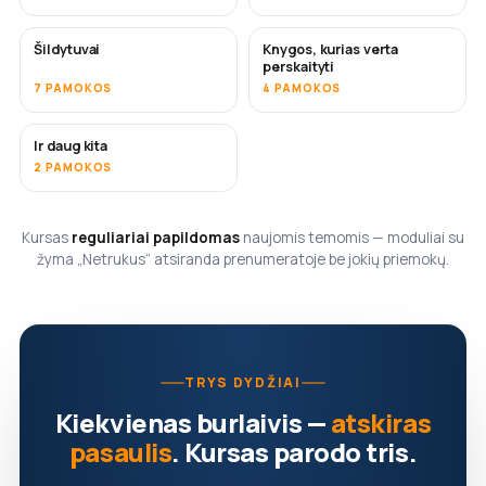
Šildytuvai
Knygos, kurias verta
NETRUKUS
NETRUKUS
perskaityti
7 PAMOKOS
4 PAMOKOS
Ir daug kita
NETRUKUS
2 PAMOKOS
Kursas
reguliariai papildomas
naujomis temomis — moduliai su
žyma „Netrukus“ atsiranda prenumeratoje be jokių priemokų.
TRYS DYDŽIAI
Kiekvienas burlaivis —
atskiras
pasaulis
. Kursas parodo tris.