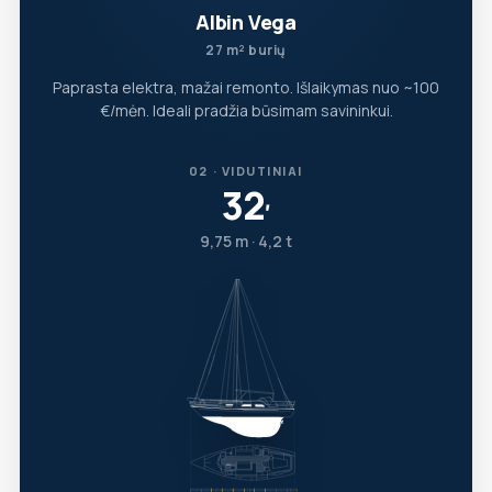
Albin Vega
27 m² burių
Paprasta elektra, mažai remonto. Išlaikymas nuo ~100
€/mėn. Ideali pradžia būsimam savininkui.
02 · VIDUTINIAI
32
′
9,75 m · 4,2 t