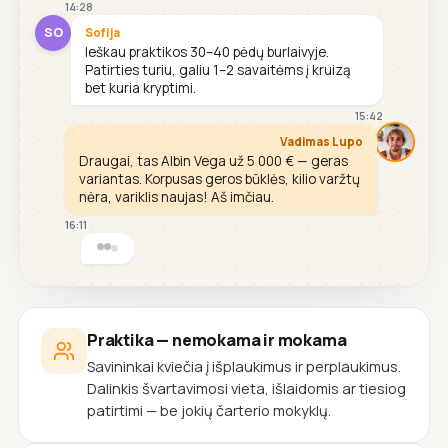
14:28
SO
Sofija
Ieškau praktikos 30–40 pėdų burlaivyje.
Patirties turiu, galiu 1–2 savaitėms į kruizą
bet kuria kryptimi.
15:42
Vadimas Lupo
Draugai, tas Albin Vega už 5 000 € — geras
variantas. Korpusas geros būklės, kilio varžtų
nėra, variklis naujas! Aš imčiau.
16:11
Praktika — nemokama ir mokama
Savininkai kviečia į išplaukimus ir perplaukimus.
Dalinkis švartavimosi vieta, išlaidomis ar tiesiog
patirtimi — be jokių čarterio mokyklų.