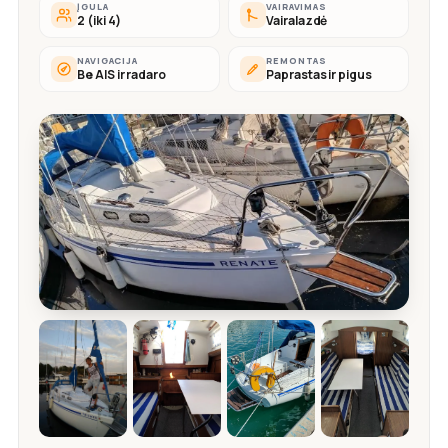
ĮGULA
VAIRAVIMAS
2 (iki 4)
Vairalazdė
NAVIGACIJA
REMONTAS
Be AIS ir radaro
Paprastas ir pigus