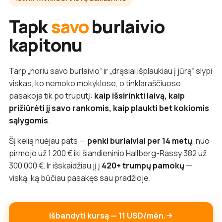
Tapk
savo
burlaivio
kapitonu
Tarp „noriu savo burlaivio“ ir „drąsiai išplaukiau į jūrą“ slypi
viskas, ko nemoko mokyklose, o tinklaraščiuose
pasakoja tik po truputį:
kaip išsirinkti laivą, kaip
prižiūrėti jį savo rankomis, kaip plaukti bet kokiomis
sąlygomis
.
Šį kelią nuėjau pats —
penki burlaiviai per 14 metų
, nuo
pirmojo už 1 200 € iki šiandieninio Hallberg-Rassy 382 už
300 000 €. Ir išskaidžiau jį į
420+ trumpų pamokų
—
viską, ką būčiau pasakęs sau pradžioje.
Išbandyti kursą — 11 USD/mėn.